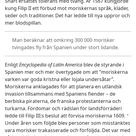
Snart ersattes tolerans med tvång. År 1567 kungjorde
kung Filip II ett förbud mot moriskernas språk, kläder,
seder och traditioner. Det här ledde till nya uppror och
mer blodspillan.
Man beräknar att omkring 300 000 morisker
tvingades fly från Spanien under stort lidande.
Enligt
Encyclopedia of Latin America
blev de styrande i
Spanien mer och mer övertygade om att ”moriskerna
varken var goda kristna eller lojala undersåtar”.
Moriskerna anklagades för att planera en utländsk
invasion tillsammans med Spaniens fiender – de
berbiska piraterna, de franska protestanterna och
turkarna. Fördomar och rädslan för landsförräderi
ledde till Filip III:s beslut att förvisa moriskerna 1609.
*
Under åren som följde blev personer som misstänktes
vara morisker trakasserade och förföljda. Det var med