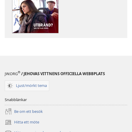
nerladdning
nerladdning
av
av
publikationer
ljud
VAKNA!
VAKNA!
Utbränd?
Utbränd?
Vad
Vad
du
du
kan
kan
göra
göra
®
JW.ORG
/ JEHOVAS VITTNENS OFFICIELLA WEBBPLATS
Ljust/mörkt tema
Snabblänkar
Be om ett besök
Hitta ett möte
(öppnar
nytt