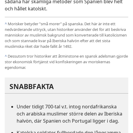
sådana här skamliga metoder som Spanien blev helt
och hållet katolskt.
^
Morisker betyder ”små morer” på spanska. Det här är inte ett
nedvärderande uttryck, utan historiker använder det för att beskriva
människor av muslimsk bakgrund som konverterade till katolicismen
och som stannade kvar på Iberiska halvön efter att det sista
muslimska riket där hade fallit år 1492.
^
Dessutom tror historiker att åtminstone en spansk adelsman gjorde
stor ekonomisk förtjänst vid konfiskeringen av moriskernas
egendomar.
SNABBFAKTA
Under tidigt 700-tal v.t. intog nordafrikanska
och arabiska muslimer större delen av Iberiska
halvön, där Spanien och Portugal ligger i dag.
Katolska soldater fullbordade den långsamma