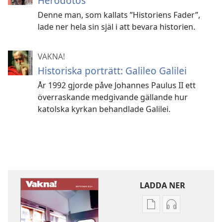
Herodotos
Denne man, som kallats ”Historiens Fader”,
lade ner hela sin själ i att bevara historien.
VAKNA!
Historiska porträtt: Galileo Galilei
År 1992 gjorde påve Johannes Paulus II ett
överraskande medgivande gällande hur
katolska kyrkan behandlade Galilei.
LADDA NER
Valmöjligheter
Valmöjlighet
för
för