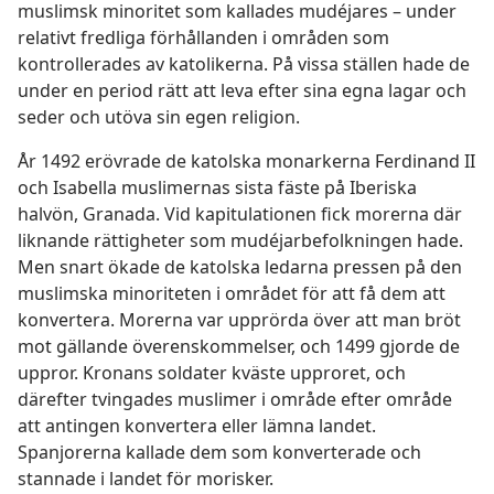
muslimsk minoritet som kallades mudéjares – under
relativt fredliga förhållanden i områden som
kontrollerades av katolikerna. På vissa ställen hade de
under en period rätt att leva efter sina egna lagar och
seder och utöva sin egen religion.
År 1492 erövrade de katolska monarkerna Ferdinand II
och Isabella muslimernas sista fäste på Iberiska
halvön, Granada. Vid kapitulationen fick morerna där
liknande rättigheter som mudéjarbefolkningen hade.
Men snart ökade de katolska ledarna pressen på den
muslimska minoriteten i området för att få dem att
konvertera. Morerna var upprörda över att man bröt
mot gällande
överenskommelser, och 1499 gjorde de
uppror. Kronans soldater kväste upproret, och
därefter tvingades muslimer i område efter område
att antingen konvertera eller lämna landet.
Spanjorerna kallade dem som konverterade och
stannade i landet för morisker.