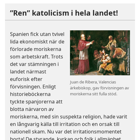
”Ren” katolicism i hela landet!
Spanien fick utan tvivel
lida ekonomiskt när de
förlorade moriskerna
som arbetskraft. Trots
det var stämningen i
landet närmast
euforisk efter
Juan de Ribera, Valencias
förvisningen. Enligt
ärkebiskop, gav förvisningen av
historieböckerna
moriskerna sitt fulla stöd.
tyckte spanjorerna att
blotta närvaron av
moriskerna, med sin suspekta religion, hade varit
en långvarig källa till irritation och en orsak till
nationell skam. Nu var det irritationsmomentet
borta! De styrande, kyrkan och folk i allmänhet