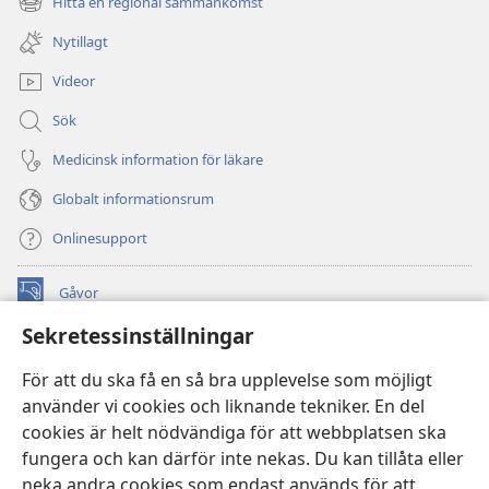
Hitta en regional sammankomst
(öppnar
fönster)
nytt
Nytillagt
fönster)
Videor
Sök
Medicinsk information för läkare
Globalt informationsrum
Onlinesupport
Gåvor
(öppnar
nytt
Sekretessinställningar
fönster)
Watchtower ONLINE LIBRARY™
(öppnar
För att du ska få en så bra upplevelse som möjligt
nytt
®
JW Hub
använder vi cookies och liknande tekniker. En del
fönster)
(öppnar
cookies är helt nödvändiga för att webbplatsen ska
nytt
®
JW Library
fönster)
fungera och kan därför inte nekas. Du kan tillåta eller
neka andra cookies som endast används för att