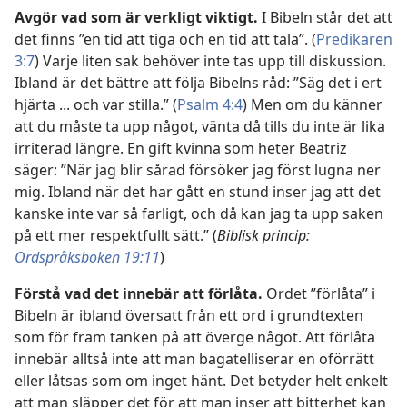
Avgör vad som är verkligt viktigt.
I Bibeln står det att
det finns ”en tid att tiga och en tid att tala”. (
Predikaren
3:7
) Varje liten sak behöver inte tas upp till diskussion.
Ibland är det bättre att följa Bibelns råd: ”Säg det i ert
hjärta ... och var stilla.” (
Psalm 4:4
) Men om du känner
att du måste ta upp något, vänta då tills du inte är lika
irriterad längre. En gift kvinna som heter Beatriz
säger: ”När jag blir sårad försöker jag först lugna ner
mig. Ibland när det har gått en stund inser jag att det
kanske inte var så farligt, och då kan jag ta upp saken
på ett mer respektfullt sätt.” (
Biblisk princip:
Ordspråksboken 19:11
)
Förstå vad det innebär att förlåta.
Ordet ”förlåta” i
Bibeln är ibland översatt från ett ord i grundtexten
som för fram tanken på att överge något. Att förlåta
innebär alltså inte att man bagatelliserar en oförrätt
eller låtsas som om inget hänt. Det betyder helt enkelt
att man släpper det för att man inser att bitterhet kan