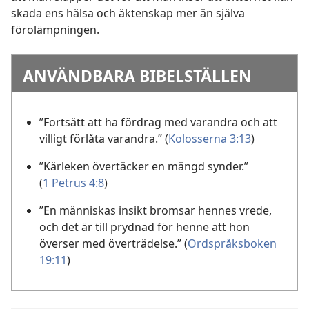
skada ens hälsa och äktenskap mer än själva
förolämpningen.
ANVÄNDBARA BIBELSTÄLLEN
”Fortsätt att ha fördrag med varandra och att
villigt förlåta varandra.” (
Kolosserna 3:13
)
”Kärleken övertäcker en mängd synder.”
(
1 Petrus 4:8
)
”En människas insikt bromsar hennes vrede,
och det är till prydnad för henne att hon
överser med överträdelse.” (
Ordspråksboken
19:11
)