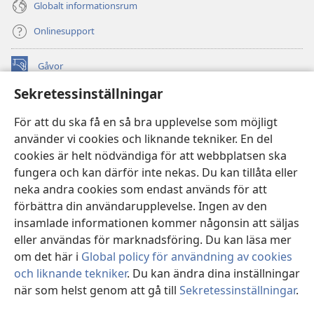
Globalt informationsrum
Onlinesupport
Gåvor
(öppnar
nytt
Sekretessinställningar
fönster)
Watchtower ONLINE LIBRARY™
(öppnar
För att du ska få en så bra upplevelse som möjligt
nytt
®
JW Hub
använder vi cookies och liknande tekniker. En del
fönster)
(öppnar
cookies är helt nödvändiga för att webbplatsen ska
nytt
®
JW Library
fönster)
fungera och kan därför inte nekas. Du kan tillåta eller
neka andra cookies som endast används för att
Watchtower Library
förbättra din användarupplevelse. Ingen av den
insamlade informationen kommer någonsin att säljas
eller användas för marknadsföring. Du kan läsa mer
om det här i
Global policy för användning av cookies
Copyright
© 2026 Watch Tower Bible and Tract Society of Pennsylvania.
och liknande tekniker
. Du kan ändra dina inställningar
ANVÄNDARVILLKOR
|
SEKRETESSPOLICY
|
när som helst genom att gå till
Sekretessinställningar
.
Vi
SEKRETESSINSTÄLLNINGAR