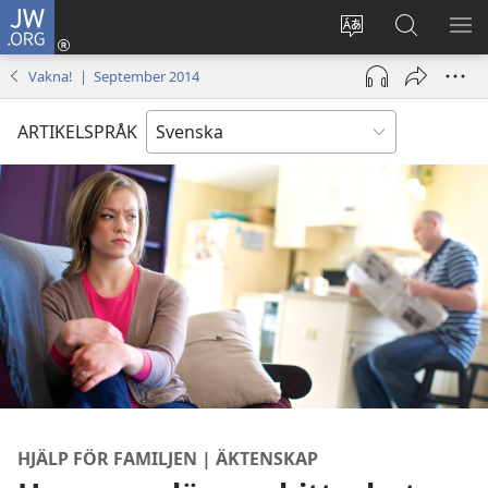
JW.ORG
Logga
in
Ändra
Sök
VIS
(öppnar
webbplatsens
på
ME
Vakna! | September 2014
nytt
språk
jw.org
fönster)
ARTIKELSPRÅK
HJÄLP FÖR FAMILJEN | ÄKTENSKAP