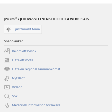
kan
kan
göra
göra
®
JW.ORG
/ JEHOVAS VITTNENS OFFICIELLA WEBBPLATS
Ljust/mörkt tema
Snabblänkar
Be om ett besök
Hitta ett möte
(öppnar
nytt
Hitta en regional sammankomst
(öppnar
fönster)
nytt
Nytillagt
fönster)
Videor
Sök
Medicinsk information för läkare