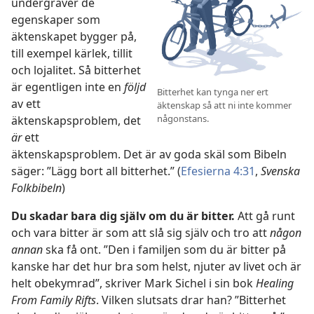
undergräver de
egenskaper som
äktenskapet bygger på,
till exempel kärlek, tillit
och lojalitet. Så bitterhet
är egentligen inte en
följd
Bitterhet kan tynga ner ert
av ett
äktenskap så att ni inte kommer
någonstans.
äktenskapsproblem, det
är
ett
äktenskapsproblem. Det är av goda skäl som Bibeln
säger: ”Lägg bort all bitterhet.” (
Efesierna 4:31
,
Svenska
Folkbibeln
)
Du skadar bara dig själv om du är bitter.
Att gå runt
och vara bitter är som att slå sig själv och tro att
någon
annan
ska få ont. ”Den i familjen som du är bitter på
kanske har det hur bra som helst, njuter av livet och är
helt obekymrad”, skriver Mark Sichel i sin bok
Healing
From Family Rifts
. Vilken slutsats drar han? ”Bitterhet