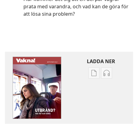
prata med varandra, och vad kan de göra för
att lösa sina problem?
LADDA NER
Valmöjligheter
Valmöjlighet
för
för
nerladdning
nerladdning
av
av
publikationer
ljud
VAKNA!
VAKNA!
Utbränd?
Utbränd?
Vad
Vad
du
du