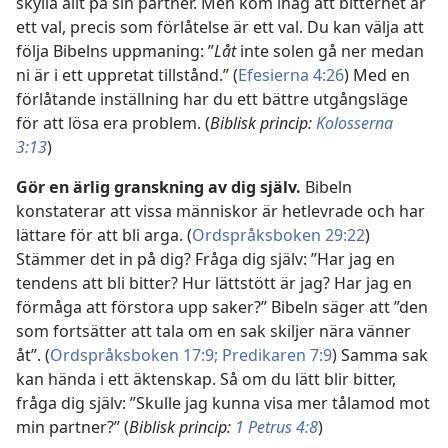
skylla allt på sin partner. Men kom ihåg att bitterhet är
ett val, precis som förlåtelse är ett val. Du kan välja att
följa Bibelns uppmaning: ”
Låt
inte solen gå ner medan
ni är i ett uppretat tillstånd.” (
Efesierna 4:26
) Med en
förlåtande inställning har du ett bättre utgångsläge
för att lösa era problem. (
Biblisk princip:
Kolosserna
3:13
)
Gör en ärlig granskning av dig själv.
Bibeln
konstaterar att vissa människor är hetlevrade och har
lättare för att bli arga. (
Ordspråksboken 29:22
)
Stämmer det in på dig? Fråga dig själv: ”Har jag en
tendens att bli bitter? Hur lättstött är jag? Har jag en
förmåga att förstora upp saker?” Bibeln säger att ”den
som fortsätter att tala om en sak skiljer nära vänner
åt”. (
Ordspråksboken 17:9;
Predikaren 7:9
) Samma sak
kan hända i ett äktenskap. Så om du lätt blir bitter,
fråga dig själv: ”Skulle jag kunna visa mer tålamod mot
min partner?” (
Biblisk princip:
1 Petrus 4:8
)