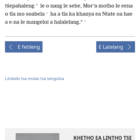
*
tšepahaleng
le o nang le sebe, Mor’a motho le eena
+
o tla mo soabela
ha a tla ka khanya ea Ntate oa hae
+
a e-na le mangeloi a halalelang.”
E fetileng
E Latelang
Litokelo tsa molao tsa sengoloa
KHETHO EA LINTHO TSE