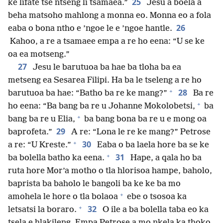
25
ke lifate tse ntseng li tsamaea.”
Jesu a boela a
beha matsoho mahlong a monna eo. Monna eo a fola
26
eaba o bona ntho e ’ngoe le e ’ngoe hantle.
Kahoo, a re a tsamaee empa a re ho eena: “U se ke
oa ea motseng.”
27
Jesu le barutuoa ba hae ba tloha ba ea
metseng ea Sesarea Filipi. Ha ba le tseleng a re ho
+
28
barutuoa ba hae: “Batho ba re ke mang?”
Ba re
+
ho eena: “Ba bang ba re u Johanne Mokolobetsi,
ba
+
bang ba re u Elia,
ba bang bona ba re u e mong oa
29
baprofeta.”
A re: “Lona le re ke mang?” Petrose
+
30
a re: “U Kreste.”
Eaba o ba laela hore ba se ke
+
31
ba bolella batho ka eena.
Hape, a qala ho ba
ruta hore Mor’a motho o tla hlorisoa hampe, baholo,
baprista ba baholo le bangoli ba ke ke ba mo
+
amohela le hore o tla bolaoa
ebe o tsosoa ka
+
32
letsatsi la boraro.
O ile a ba bolella taba eo ka
tsela e hlakileng. Empa Petrose a mo nkela ka thoko