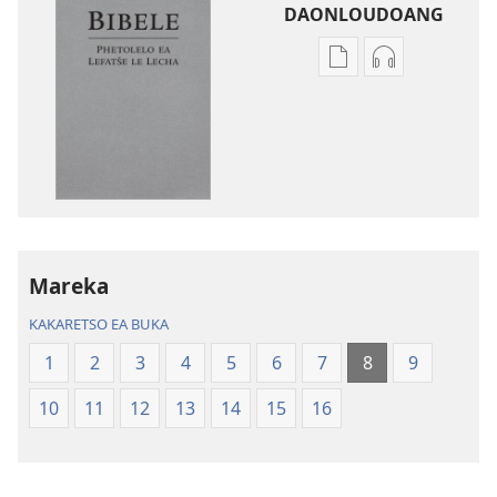
DAONLOUDOANG
Khetho
Khetho
ea
ea
ho
ho
kopitsa
daonlouda
lingoliloeng
likhatiso
tse
tse
Inthaneteng
mameloang
Bibele
Bibele
—
—
Mareka
Phetolelo
Phetolelo
KAKARETSO EA BUKA
ea
ea
Lefatše
Lefatše
1
2
3
4
5
6
7
8
9
le
le
10
11
12
13
14
15
16
Lecha
Lecha
(Phetolelo ea
(Phetolelo ea
2013)
2013)