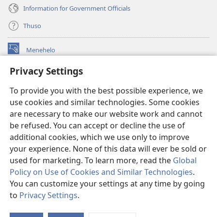
Information for Government Officials
Thuso
Menehelo
(opens
new
Privacy Settings
window)
Watchtower ONLINE LIBRARY
(opens
To provide you with the best possible experience, we
new
®
JW Hub
window)
use cookies and similar technologies. Some cookies
(opens
new
are necessary to make our website work and cannot
Lenaneo la
JW Library
window)
be refused. You can accept or decline the use of
additional cookies, which we use only to improve
Watchtower Library
your experience. None of this data will ever be sold or
used for marketing. To learn more, read the
Global
Policy on Use of Cookies and Similar Technologies
.
You can customize your settings at any time by going
Copyright
© 2026 Watch Tower Bible and Tract Society of Pennsylvania.
to
Privacy Settings
.
Bo
MELAO EA TŠEBELISO
|
LEANO LA MOKHATLO
|
PRIVACY SETTINGS
Ts