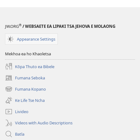
®
JW.ORG
/ WEBSAETE EA LIPAKI TSA JEHOVA E MOLAONG
Appearance Settings
Mekhoa ea ho Khaoletsa
Kōpa Thuto ea Bibele
Fumana Seboka
(opens
new
Fumana Kopano
(opens
window)
new
Ke Life Tse Ncha
window)
Livideo
Videos with Audio Descriptions
Batla