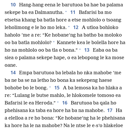
10
Hang-hang eena le barutuoa ba hae ba palama
+
11
sekepe ba ea Dalmanutha.
Bafarisi ba mo
etsetsa khang ba batla hore a etse mohlolo o tsoang
+
12
leholimong e le ho mo leka.
A utloa bohloko
haholo ’me a re: “Ke hobane’ng ha batho ba moloko
+
oo ba batla mohlolo?
Kannete kea le bolella hore ha
+
13
ho na mohlolo oo ba tla o bona.”
Eaba oa ba
siea o palama sekepe hape, o ea lebopong le ka mose
oane.
14
Empa barutuoa ba lebala ho nka mahobe ’me
ba ne ba se na letho ho bona ka sekepeng haese
+
15
bohobe bo le bong.
A ba lemosa ka ho hlaka a
re: “Lulang le butse mahlo, le hlokomele tomoso ea
+
16
Bafarisi le ea Heroda.”
Barutuoa ba qala ho
17
phehisana ka taba ea hore ha ba na mahobe.
Ha
a elelloa a re ho bona: “Ke hobane’ng ha le phehisana
ka hore ha le na mahobe? Na le ntse le e-s’o hlakeloe