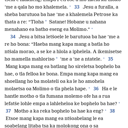
+
33
’me a qala ho mo khalemela.
Jesu a furalla, a
sheba barutuoa ba hae ’me a khalemela Petrose ka
*
thata a re: “Tloha
Satane! Hobane u nahana
+
menahano ea batho eseng ea Molimo.”
34
Jesu a bitsa letšoele le barutuoa ba hae ’me a
re ho bona: “Haeba mang kapa mang a batla ho
ntšala morao, a se ke a hlola a iphelela. A ikemisetse
+
35
*
ho mamella mahloriso
’me a ’ne a ntatele.
Mang kapa mang ea batlang ho sireletsa bophelo ba
hae, o tla felloa ke bona. Empa mang kapa mang ea
shoellang ho ba molateli oa ka le ho amohela
+
36
molaetsa oa Molimo o tla phela hape.
Ha e le
hantle motho o tla fumana molemo ofe ha a rua
+
lefatše lohle empa a lahleheloa ke bophelo ba hae?
+
37
38
Motho a ka reka bophelo ba hae ka eng?
Etsoe mang kapa mang ea ntšoabelang le ea
soabelang litaba tsa ka molokong ona o sa