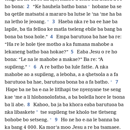
+
2
ho bona:
“Ke hauhela batho bana
hobane ba se
ba qetile matsatsi a mararo ba lutse le ’na ’me ha ba
+
3
na letho le jeoang.
Haeba nka re ba ee hae ba
lapile, ba tla felloa ke matla tseleng ebile ba bang ba
4
bona ba tsoa hole.”
Empa barutuoa ba hae ba re:
“Ha re le hole tjee motho a ka fumana mahobe a
5
lekaneng batho baa hokae?”
Eaba Jesu o re ho
bona: “Le na le mahobe a makae?” Ba re: “A
+
6
supileng.”
A re batho ba lule fatše. A nka
mahobe ao a supileng, a leboha, a a qhetsola a a fa
+
7
barutuoa ba hae, barutuoa bona ba a fa batho.
Hape ba ne ba e-na le litlhapi tse nyenyane tse seng
kae ’me a li hlohonolofatsa, a ba bolella hore le tsona
8
ba li abe.
Kahoo, ba ja ba khora eaba barutuoa ba
*
nka libaskete
tse supileng tse kholo tse tletseng
+
9
bohobe bo setseng.
Ho ne ho e-na le banna ba
ka bang 4 000. Ka mor’a moo Jesu a re ba tsamaee.