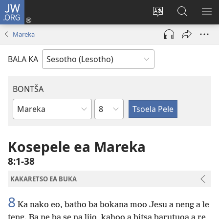
JW.ORG
Kena
(opens
Fetola
Batla
HL
new
puo
JW.ORG/S
ME
Mareka
window)
BALA KA
BONTŠA
KHaolo
Buka
ea
Bibele
Kosepele ea Mareka
8:1-38
KAKARETSO EA BUKA
8
Ka nako eo, batho ba bokana moo Jesu a neng a le
teng. Ba ne ba se na lijo, kahoo a bitsa barutuoa a re