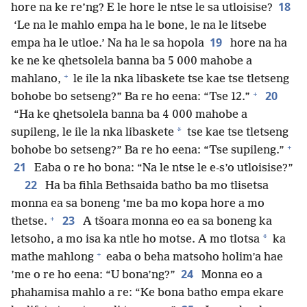
18
hore na ke re’ng? E le hore le ntse le sa utloisise?
‘Le na le mahlo empa ha le bone, le na le litsebe
19
empa ha le utloe.’ Na ha le sa hopola
hore na ha
ke ne ke qhetsolela banna ba 5 000 mahobe a
+
mahlano,
le ile la nka libaskete tse kae tse tletseng
+
20
bohobe bo setseng?” Ba re ho eena: “Tse 12.”
“Ha ke qhetsolela banna ba 4 000 mahobe a
*
supileng, le ile la nka libaskete
tse kae tse tletseng
+
bohobe bo setseng?” Ba re ho eena: “Tse supileng.”
21
Eaba o re ho bona: “Na le ntse le e-s’o utloisise?”
22
Ha ba fihla Bethsaida batho ba mo tlisetsa
monna ea sa boneng ’me ba mo kopa hore a mo
+
23
thetse.
A tšoara monna eo ea sa boneng ka
*
letsoho, a mo isa ka ntle ho motse. A mo tlotsa
ka
+
mathe mahlong
eaba o beha matsoho holim’a hae
24
’me o re ho eena: “U bona’ng?”
Monna eo a
phahamisa mahlo a re: “Ke bona batho empa ekare