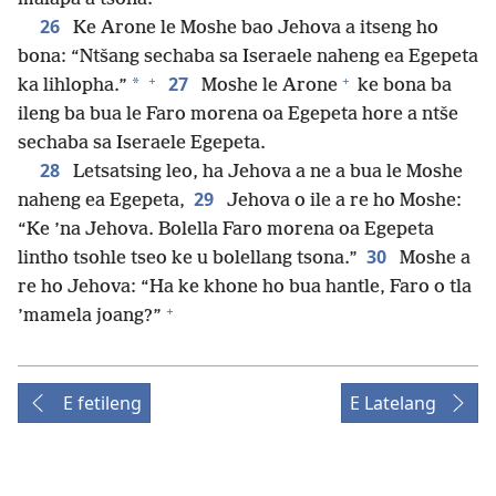
26
Ke Arone le Moshe bao Jehova a itseng ho
bona: “Ntšang sechaba sa Iseraele naheng ea Egepeta
+
+
27
*
ka lihlopha.”
Moshe le Arone
ke bona ba
ileng ba bua le Faro morena oa Egepeta hore a ntše
sechaba sa Iseraele Egepeta.
28
Letsatsing leo, ha Jehova a ne a bua le Moshe
29
naheng ea Egepeta,
Jehova o ile a re ho Moshe:
“Ke ’na Jehova. Bolella Faro morena oa Egepeta
30
lintho tsohle tseo ke u bolellang tsona.”
Moshe a
re ho Jehova: “Ha ke khone ho bua hantle, Faro o tla
+
’mamela joang?”
E fetileng
E Latelang