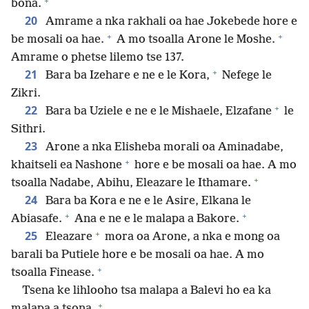
+
bona.
20
Amrame a nka rakhali oa hae Jokebede hore e
+
+
be mosali oa hae.
A mo tsoalla Arone le Moshe.
Amrame o phetse lilemo tse 137.
+
21
Bara ba Izehare e ne e le Kora,
Nefege le
Zikri.
+
22
Bara ba Uziele e ne e le Mishaele, Elzafane
le
Sithri.
23
Arone a nka Elisheba morali oa Aminadabe,
+
khaitseli ea Nashone
hore e be mosali oa hae. A mo
+
tsoalla Nadabe, Abihu, Eleazare le Ithamare.
24
Bara ba Kora e ne e le Asire, Elkana le
+
+
Abiasafe.
Ana e ne e le malapa a Bakore.
+
25
Eleazare
mora oa Arone, a nka e mong oa
barali ba Putiele hore e be mosali oa hae. A mo
+
tsoalla Finease.
Tsena ke lihlooho tsa malapa a Balevi ho ea ka
+
malapa a tsona.