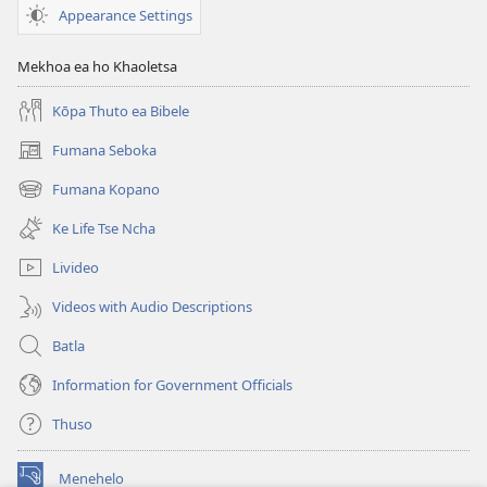
Appearance Settings
Mekhoa ea ho Khaoletsa
Kōpa Thuto ea Bibele
Fumana Seboka
(opens
new
Fumana Kopano
(opens
window)
new
Ke Life Tse Ncha
window)
Livideo
Videos with Audio Descriptions
Batla
Information for Government Officials
Thuso
Menehelo