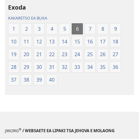
—
—
Exoda
Phetolelo
Phetolelo
KAKARETSO EA BUKA
ea
ea
Lefatše
Lefatše
1
2
3
4
5
6
7
8
9
le
le
10
11
12
13
14
15
16
17
18
Lecha
Lecha
(Phetolelo ea
(Phetolelo ea
19
20
21
22
23
24
25
26
27
2013)
2013)
28
29
30
31
32
33
34
35
36
37
38
39
40
®
JW.ORG
/ WEBSAETE EA LIPAKI TSA JEHOVA E MOLAONG