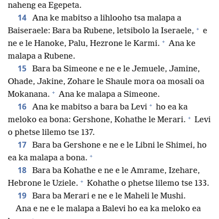
naheng ea Egepeta.
14
Ana ke mabitso a lihlooho tsa malapa a
+
Baiseraele: Bara ba Rubene, letsibolo la Iseraele,
e
+
ne e le Hanoke, Palu, Hezrone le Karmi.
Ana ke
malapa a Rubene.
15
Bara ba Simeone e ne e le Jemuele, Jamine,
Ohade, Jakine, Zohare le Shaule mora oa mosali oa
+
Mokanana.
Ana ke malapa a Simeone.
+
16
Ana ke mabitso a bara ba Levi
ho ea ka
+
meloko ea bona: Gershone, Kohathe le Merari.
Levi
o phetse lilemo tse 137.
17
Bara ba Gershone e ne e le Libni le Shimei, ho
+
ea ka malapa a bona.
18
Bara ba Kohathe e ne e le Amrame, Izehare,
+
Hebrone le Uziele.
Kohathe o phetse lilemo tse 133.
19
Bara ba Merari e ne e le Maheli le Mushi.
Ana e ne e le malapa a Balevi ho ea ka meloko ea