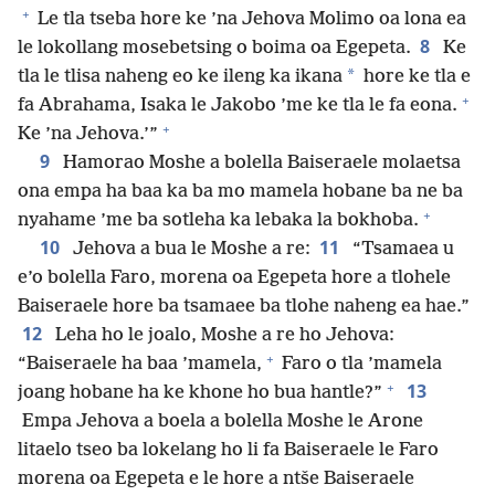
+
Le tla tseba hore ke ’na Jehova Molimo oa lona ea
8
le lokollang mosebetsing o boima oa Egepeta.
Ke
*
tla le tlisa naheng eo ke ileng ka ikana
hore ke tla e
+
fa Abrahama, Isaka le Jakobo ’me ke tla le fa eona.
+
Ke ’na Jehova.’”
9
Hamorao Moshe a bolella Baiseraele molaetsa
ona empa ha baa ka ba mo mamela hobane ba ne ba
+
nyahame ’me ba sotleha ka lebaka la bokhoba.
10
11
Jehova a bua le Moshe a re:
“Tsamaea u
e’o bolella Faro, morena oa Egepeta hore a tlohele
Baiseraele hore ba tsamaee ba tlohe naheng ea hae.”
12
Leha ho le joalo, Moshe a re ho Jehova:
+
“Baiseraele ha baa ’mamela,
Faro o tla ’mamela
+
13
joang hobane ha ke khone ho bua hantle?”
Empa Jehova a boela a bolella Moshe le Arone
litaelo tseo ba lokelang ho li fa Baiseraele le Faro
morena oa Egepeta e le hore a ntše Baiseraele