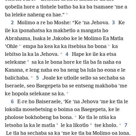
qobella hore a tlohele batho ba ka ba tsamaee ’me a
+
ba leleke naheng ea hae.”
2
3
Molimo a re ho Moshe: “Ke ’na Jehova.
Ke
ile ka iponahatsa ka makhetlo a mangata ho
Abrahama, Isaka le Jakobo ke le Molimo Ea Matla
+
+
’Ohle
empa ha kea ka ka itsebisa ho bona
ka
+
4
lebitso la ka la Jehova.
Hape ke ile ka etsa
*
selekane
sa ka le bona hore ke tla ba fa naha ea
Kanana, e leng naha eo ba neng ba lula ho eona e le
+
5
balichaba.
Joale ke utloile sello sa sechaba sa
Iseraele, seo Baegepeta ba se entseng makhoba ’me
+
ke hopola selekane sa ka.
6
E-re ho Baiseraele, ‘Ke ’na Jehova ’me ke tla le
lokolla mosebetsing o boima oa Baegepeta, ke le
+
pholose bokhobeng ba bona.
Ke tla le ntša ka
+
7
*
*
letsoho la ka le matla
le ka likotlo
tse kholo.
Le tla ba sechaba sa ka ’me ke tla ba Molimo oa lona.