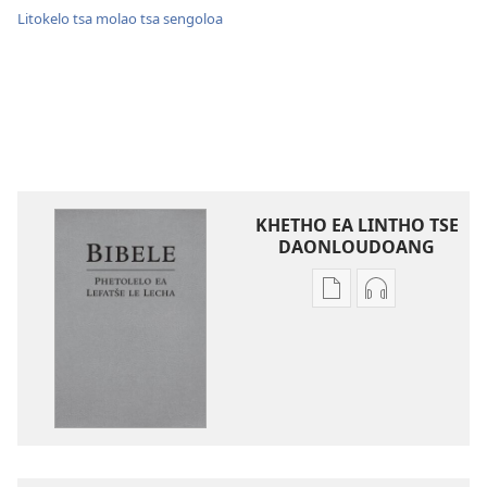
Litokelo tsa molao tsa sengoloa
KHETHO EA LINTHO TSE
DAONLOUDOANG
Khetho
Khetho
ea
ea
ho
ho
kopitsa
daonlouda
lingoliloeng
likhatiso
tse
tse
Inthaneteng
mameloang
Bibele
Bibele