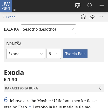
JW.ORG
Kena
(opens
Fetola
Batla
HL
new
puo
JW.ORG/S
ME
Exoda
window)
BALA KA
BONTŠA
KHaolo
Buka
ea
Bibele
Exoda
6:1-30
KAKARETSO EA BUKA
6
Jehova a re ho Moshe: “U tla bona seo ke tla se
+
etsa ho Faro.
Letsoho la ka le matla le tla mo