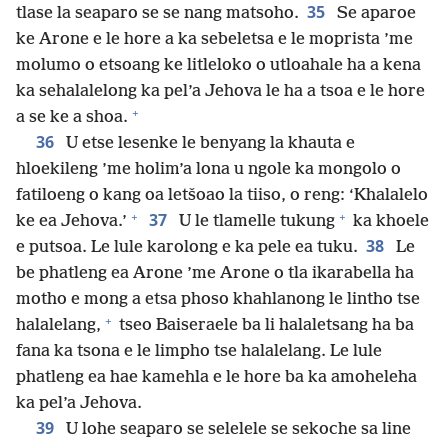
35
tlase la seaparo se se nang matsoho.
Se aparoe
ke Arone e le hore a ka sebeletsa e le moprista ’me
molumo o etsoang ke litleloko o utloahale ha a kena
ka sehalalelong ka pel’a Jehova le ha a tsoa e le hore
+
a se ke a shoa.
36
U etse lesenke le benyang la khauta e
hloekileng ’me holim’a lona u ngole ka mongolo o
fatiloeng o kang oa letšoao la tiiso, o reng: ‘Khalalelo
+
+
37
ke ea Jehova.’
U le tlamelle tukung
ka khoele
38
e putsoa. Le lule karolong e ka pele ea tuku.
Le
be phatleng ea Arone ’me Arone o tla ikarabella ha
motho e mong a etsa phoso khahlanong le lintho tse
+
halalelang,
tseo Baiseraele ba li halaletsang ha ba
fana ka tsona e le limpho tse halalelang. Le lule
phatleng ea hae kamehla e le hore ba ka amoheleha
ka pel’a Jehova.
39
U lohe seaparo se selelele se sekoche sa line