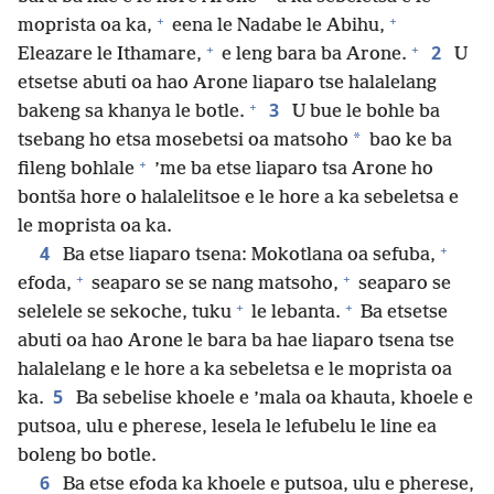
+
+
moprista oa ka,
eena le Nadabe le Abihu,
+
+
2
Eleazare le Ithamare,
e leng bara ba Arone.
U
etsetse abuti oa hao Arone liaparo tse halalelang
+
3
bakeng sa khanya le botle.
U bue le bohle ba
*
tsebang ho etsa mosebetsi oa matsoho
bao ke ba
+
fileng bohlale
’me ba etse liaparo tsa Arone ho
bontša hore o halalelitsoe e le hore a ka sebeletsa e
le moprista oa ka.
+
4
Ba etse liaparo tsena: Mokotlana oa sefuba,
+
+
efoda,
seaparo se se nang matsoho,
seaparo se
+
+
selelele se sekoche, tuku
le lebanta.
Ba etsetse
abuti oa hao Arone le bara ba hae liaparo tsena tse
halalelang e le hore a ka sebeletsa e le moprista oa
5
ka.
Ba sebelise khoele e ’mala oa khauta, khoele e
putsoa, ulu e pherese, lesela le lefubelu le line ea
boleng bo botle.
6
Ba etse efoda ka khoele e putsoa, ulu e pherese,