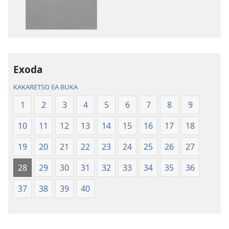
kopitsa
daonlouda
lingoliloeng
likhatiso
tse
tse
Inthaneteng
mameloang
Bibele
Bibele
—
—
Exoda
Phetolelo
Phetolelo
KAKARETSO EA BUKA
ea
ea
Lefatše
Lefatše
1
2
3
4
5
6
7
8
9
le
le
10
11
12
13
14
15
16
17
18
Lecha
Lecha
(Phetolelo ea
(Phetolelo ea
19
20
21
22
23
24
25
26
27
2013)
2013)
28
29
30
31
32
33
34
35
36
37
38
39
40