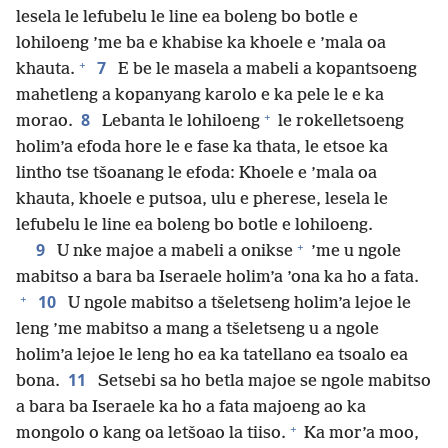
lesela le lefubelu le line ea boleng bo botle e
lohiloeng ’me ba e khabise ka khoele e ’mala oa
+
7
khauta.
E be le masela a mabeli a kopantsoeng
mahetleng a kopanyang karolo e ka pele le e ka
+
8
morao.
Lebanta le lohiloeng
le rokelletsoeng
holim’a efoda hore le e fase ka thata, le etsoe ka
lintho tse tšoanang le efoda: Khoele e ’mala oa
khauta, khoele e putsoa, ulu e pherese, lesela le
lefubelu le line ea boleng bo botle e lohiloeng.
+
9
U nke majoe a mabeli a onikse
’me u ngole
mabitso a bara ba Iseraele holim’a ’ona ka ho a fata.
+
10
U ngole mabitso a tšeletseng holim’a lejoe le
leng ’me mabitso a mang a tšeletseng u a ngole
holim’a lejoe le leng ho ea ka tatellano ea tsoalo ea
11
bona.
Setsebi sa ho betla majoe se ngole mabitso
a bara ba Iseraele ka ho a fata majoeng ao ka
+
mongolo o kang oa letšoao la tiiso.
Ka mor’a moo,