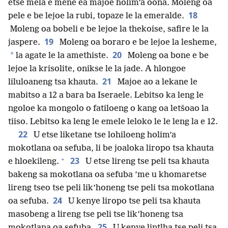
etse mela e mene ea majoe holim’a oona. Moleng oa
18
pele e be lejoe la rubi, topaze le la emeralde.
Moleng oa bobeli e be lejoe la thekoise, safire le la
19
jaspere.
Moleng oa boraro e be lejoe la lesheme,
20
*
la agate le la amethiste.
Moleng oa bone e be
lejoe la krisolite, onikse le la jade. A hlongoe
21
liluloaneng tsa khauta.
Majoe ao a lekane le
mabitso a 12 a bara ba Iseraele. Lebitso ka leng le
ngoloe ka mongolo o fatiloeng o kang oa letšoao la
tiiso. Lebitso ka leng le emele leloko le le leng la e 12.
22
U etse liketane tse lohiloeng holim’a
mokotlana oa sefuba, li be joaloka liropo tsa khauta
+
23
e hloekileng.
U etse lireng tse peli tsa khauta
bakeng sa mokotlana oa sefuba ’me u khomaretse
lireng tseo tse peli lik’honeng tse peli tsa mokotlana
24
oa sefuba.
U kenye liropo tse peli tsa khauta
masobeng a lireng tse peli tse lik’honeng tsa
25
mokotlana oa sefuba.
U kenye lintlha tse peli tsa