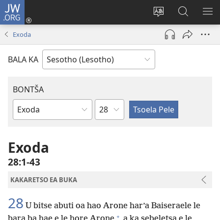
JW.ORG
Kena
(opens
Fetola
Batla
HL
new
puo
JW.ORG/S
ME
Exoda
window)
BALA KA
BONTŠA
KHaolo
Buka
ea
Bibele
Exoda
28:1-43
KAKARETSO EA BUKA
28
U bitse abuti oa hao Arone har’a Baiseraele le
+
bara ba hae e le hore Arone
a ka sebeletsa e le