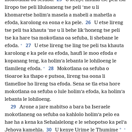
liropo tse peli liluloaneng tse peli ’me u li
khomaretse holim’a masela a mabeli a mahetla a
26
efoda, karolong ea eona e ka pele.
U etse lireng
tse peli tsa khauta ’me u li behe lik’honeng tse peli
tse ka hare tsa mokotlana oa sefuba, li shebane le
+
27
efoda.
U etse lireng tse ling tse peli tsa khauta
karolong e ka pele ea efoda, haufi le moo efoda e
kopanang teng, ka holim’a lebanta le lohiloeng le
+
28
tlamileng efoda.
Mokotlana oa sefuba o
tšoaroe ka thapo e putsoa, lireng tsa oona li
tlamelloe ho lireng tsa efoda. Sena se tla etsa hore
mokotlana oa sefuba o lule holim’a efoda, ka holim’a
lebanta le lohiloeng.
29
Arone a jare mabitso a bara ba Iseraele
mokotlaneng oa sefuba oa kahlolo holim’a pelo ea
hae ha a kena ka Sehalalelong e le sehopotso ka pel’a
+
30
*
Jehova kamehla.
U kenye Urime le Thumime