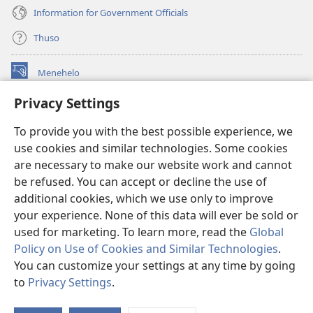
Information for Government Officials
Thuso
Menehelo
(opens
new
Privacy Settings
window)
Watchtower ONLINE LIBRARY
(opens
To provide you with the best possible experience, we
new
®
JW Hub
window)
use cookies and similar technologies. Some cookies
(opens
new
are necessary to make our website work and cannot
Lenaneo la
JW Library
window)
be refused. You can accept or decline the use of
additional cookies, which we use only to improve
Watchtower Library
your experience. None of this data will ever be sold or
used for marketing. To learn more, read the
Global
Policy on Use of Cookies and Similar Technologies
.
You can customize your settings at any time by going
Copyright
© 2026 Watch Tower Bible and Tract Society of Pennsylvania.
to
Privacy Settings
.
Bo
MELAO EA TŠEBELISO
|
LEANO LA MOKHATLO
|
PRIVACY SETTINGS
Ts