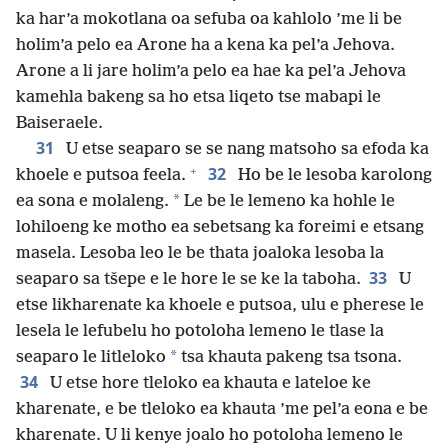
ka har’a mokotlana oa sefuba oa kahlolo ’me li be
holim’a pelo ea Arone ha a kena ka pel’a Jehova.
Arone a li jare holim’a pelo ea hae ka pel’a Jehova
kamehla bakeng sa ho etsa liqeto tse mabapi le
Baiseraele.
31
U etse seaparo se se nang matsoho sa efoda ka
+
32
khoele e putsoa feela.
Ho be le lesoba karolong
*
ea sona e molaleng.
Le be le lemeno ka hohle le
lohiloeng ke motho ea sebetsang ka foreimi e etsang
masela. Lesoba leo le be thata joaloka lesoba la
33
seaparo sa tšepe e le hore le se ke la taboha.
U
etse likharenate ka khoele e putsoa, ulu e pherese le
lesela le lefubelu ho potoloha lemeno le tlase la
*
seaparo le litleloko
tsa khauta pakeng tsa tsona.
34
U etse hore tleloko ea khauta e lateloe ke
kharenate, e be tleloko ea khauta ’me pel’a eona e be
kharenate. U li kenye joalo ho potoloha lemeno le