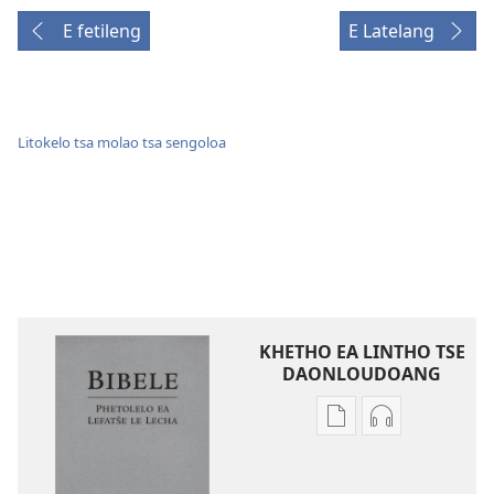
E fetileng
E Latelang
Litokelo tsa molao tsa sengoloa
KHETHO EA LINTHO TSE
DAONLOUDOANG
Khetho
Khetho
ea
ea
ho
ho