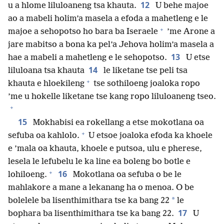
12
u a hlome liluloaneng tsa khauta.
U behe majoe
ao a mabeli holim’a masela a efoda a mahetleng e le
+
majoe a sehopotso ho bara ba Iseraele
’me Arone a
jare mabitso a bona ka pel’a Jehova holim’a masela a
13
hae a mabeli a mahetleng e le sehopotso.
U etse
14
liluloana tsa khauta
le liketane tse peli tsa
+
khauta e hloekileng
tse sothiloeng joaloka ropo
’me u hokelle liketane tse kang ropo liluloaneng tseo.
+
15
Mokhabisi ea rokellang a etse mokotlana oa
+
sefuba oa kahlolo.
U etsoe joaloka efoda ka khoele
e ’mala oa khauta, khoele e putsoa, ulu e pherese,
lesela le lefubelu le ka line ea boleng bo botle e
+
16
lohiloeng.
Mokotlana oa sefuba o be le
mahlakore a mane a lekanang ha o menoa. O be
*
bolelele ba lisenthimithara tse ka bang 22
le
17
bophara ba lisenthimithara tse ka bang 22.
U