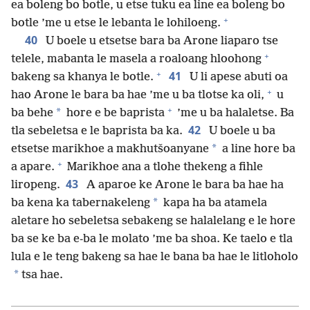
ea boleng bo botle, u etse tuku ea line ea boleng bo
+
botle ’me u etse le lebanta le lohiloeng.
40
U boele u etsetse bara ba Arone liaparo tse
+
telele, mabanta le masela a roaloang hloohong
+
41
bakeng sa khanya le botle.
U li apese abuti oa
+
hao Arone le bara ba hae ’me u ba tlotse ka oli,
u
+
*
ba behe
hore e be baprista
’me u ba halaletse. Ba
42
tla sebeletsa e le baprista ba ka.
U boele u ba
*
etsetse marikhoe a makhutšoanyane
a line hore ba
+
a apare.
Marikhoe ana a tlohe thekeng a fihle
43
liropeng.
A aparoe ke Arone le bara ba hae ha
*
ba kena ka tabernakeleng
kapa ha ba atamela
aletare ho sebeletsa sebakeng se halalelang e le hore
ba se ke ba e-ba le molato ’me ba shoa. Ke taelo e tla
lula e le teng bakeng sa hae le bana ba hae le litloholo
*
tsa hae.