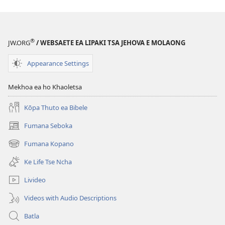
®
JW.ORG
/ WEBSAETE EA LIPAKI TSA JEHOVA E MOLAONG
Appearance Settings
Mekhoa ea ho Khaoletsa
Kōpa Thuto ea Bibele
Fumana Seboka
(opens
new
Fumana Kopano
(opens
window)
new
Ke Life Tse Ncha
window)
Livideo
Videos with Audio Descriptions
Batla