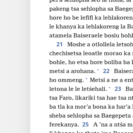
pel’a sehlopha seo la tloha, l
pakeng tsa sehlopha sa Baegep
hore ho be lefifi ka lehlakore
le khanya ka lehlakoreng la B
atamela Baiseraele bosiu bohl
21
Moshe a otlollela letsoh
chechisetsa leoatle morao ka
bohle, ho etsa hore boliba b
22
+
metsi a arohana.
Baisera
+
ho ommeng.
Metsi a ne a ent
23
+
letona le le letšehali.
Bae
tsa Faro, likariki tsa hae tsa
ba tla ka mor’a bona ka har’a 
sheba sehlopha sa Baegepeta a
25
ferekanya.
A ’na a ntša ma