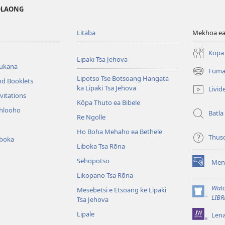
MOLAONG
Litaba
Mekhoa ea
Kōpa 
Lipaki Tsa Jehova
bukana
Fuma
(opens
Lipotso Tse Botsoang Hangata
nd Booklets
new
ka Lipaki Tsa Jehova
Livid
window)
vitations
Kōpa Thuto ea Bibele
ihlooho
Batla
Re Ngolle
Ho Boha Mehaho ea Bethele
Thus
iboka
Liboka Tsa Rōna
Sehopotso
Men
(opens
Likopano Tsa Rōna
new
window)
Watc
Mesebetsi e Etsoang ke Lipaki
(opens
LIBR
Tsa Jehova
new
Lipale
Len
window)