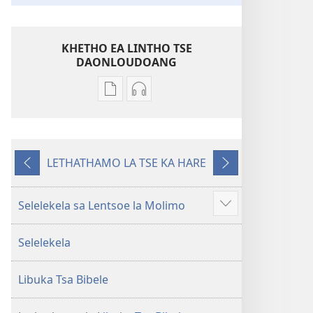
KHETHO EA LINTHO TSE
DAONLOUDOANG
Khetho
Khetho
ea
ea
ho
ho
kopitsa
daonlouda
LETHATHAMO LA TSE KA HARE
lingoliloeng
likhatiso
E
E
tse
tse
fetileng
Latelang
Inthaneteng
mameloang
Selelekela sa Lentsoe la Molimo
Hlahisa
Bibele
Bibele
tse
—
—
Selelekela
eketsehileng
Phetolelo
Phetolelo
ea
ea
Libuka Tsa Bibele
Lefatše
Lefatše
le
le