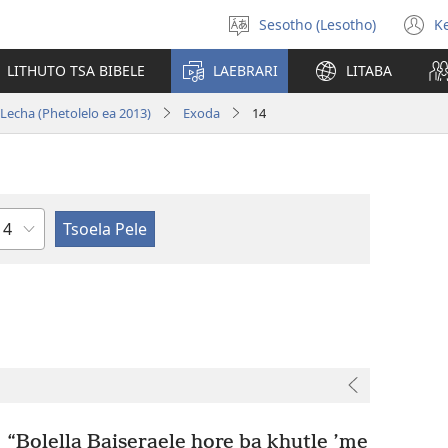
Sesotho (Lesotho)
K
Khetha
(
puo
n
LITHUTO TSA BIBELE
LAEBRARI
LITABA
w
 Lecha (Phetolelo ea 2013)
Exoda
14
Haolo
“Bolella Baiseraele hore ba khutle ’me