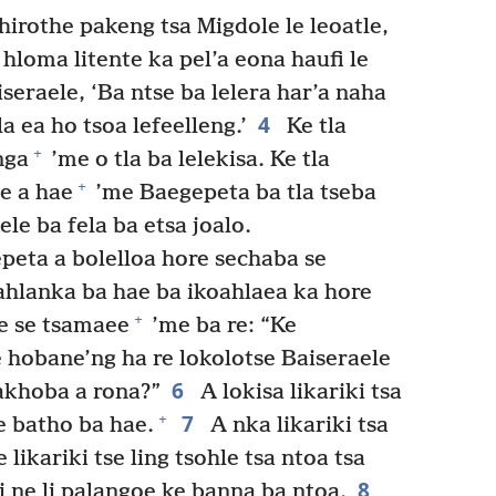
hirothe pakeng tsa Migdole le leoatle,
 hloma litente ka pel’a eona haufi le
iseraele, ‘Ba ntse ba lelera har’a naha
4
a ea ho tsoa lefeelleng.’
Ke tla
+
nga
’me o tla ba lelekisa. Ke tla
+
le a hae
’me Baegepeta ba tla tseba
le ba fela ba etsa joalo.
ta a bolelloa hore sechaba se
ahlanka ba hae ba ikoahlaea ka hore
+
re se tsamaee
’me ba re: “Ke
e hobane’ng ha re lokolotse Baiseraele
6
makhoba a rona?”
A lokisa likariki tsa
7
+
e batho ba hae.
A nka likariki tsa
 likariki tse ling tsohle tsa ntoa tsa
8
li ne li palangoe ke banna ba ntoa.