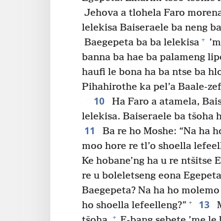
Jehova a tlohela Faro moren
lelekisa Baiseraele ba neng b
+
Baegepeta ba ba lelekisa
’me
banna ba hae ba palameng lipe
haufi le bona ha ba ntse ba hl
Pihahirothe ka pel’a Baale-ze
10
Ha Faro a atamela, Bai
lelekisa. Baiseraele ba tšoha
11
Ba re ho Moshe: “Na ha ho
moo hore re tl’o shoella lefee
Ke hobane’ng ha u re ntšitse 
re u boleletseng eona Egepeta 
Baegepeta? Na ha ho molemo h
13
+
ho shoella lefeelleng?”
M
+
tšoha.
E-bang sebete ’me le 