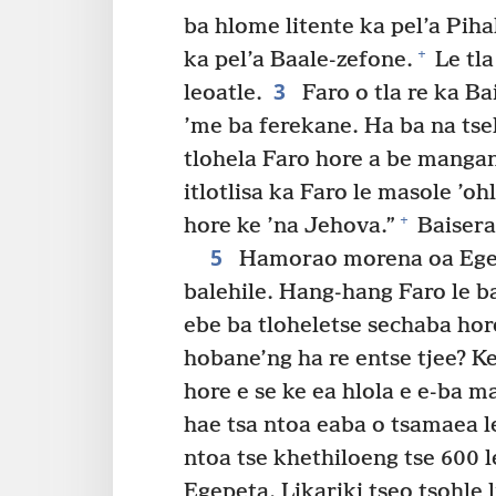
ba hlome litente ka pel’a Piha
+
ka pel’a Baale-zefone.
Le tla
3
leoatle.
Faro o tla re ka Ba
’me ba ferekane. Ha ba na tsel
tlohela Faro hore a be manga
itlotlisa ka Faro le masole ’oh
+
hore ke ’na Jehova.”
Baiserae
5
Hamorao morena oa Egepe
balehile. Hang-hang Faro le b
ebe ba tloheletse sechaba ho
hobane’ng ha re entse tjee? K
hore e se ke ea hlola e e-ba 
hae tsa ntoa eaba o tsamaea l
ntoa tse khethiloeng tse 600 le
Egepeta. Likariki tseo tsohle 