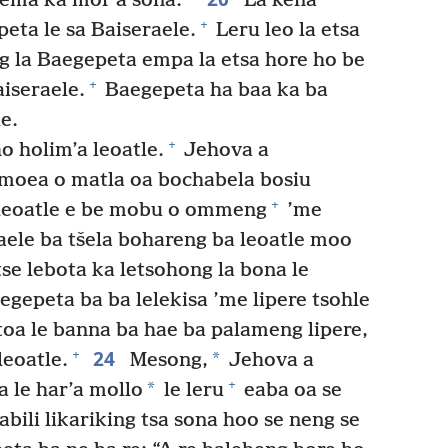
a ema ka mor’a sona.
La kena
+
eta le sa Baiseraele.
Leru leo la etsa
ng la Baegepeta empa la etsa hore ho be
+
aiseraele.
Baegepeta ha baa ka ba
e.
+
o holim’a leoatle.
Jehova a
 moea o matla oa bochabela bosiu
+
a leoatle e be mobu o ommeng
’me
ele ba tšela bohareng ba leoatle moo
se lebota ka letsohong la bona le
gepeta ba ba lelekisa ’me lipere tsohle
 ntoa le banna ba hae ba palameng lipere,
24
+
*
leoatle.
Mesong,
Jehova a
+
*
 le har’a mollo
le leru
eaba oa se
bili likariking tsa sona hoo se neng se