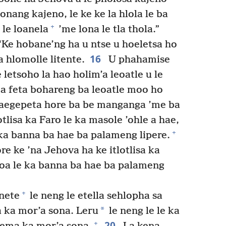
nang kajeno, le ke ke la hlola le ba
+
 le loanela
’me lona le tla thola.”
Ke hobane’ng ha u ntse u hoeletsa ho
16
a hlomolle litente.
U phahamise
letsoho la hao holim’a leoatle u le
 ka feta bohareng ba leoatle moo ho
Baegepeta hore ba be manganga ’me ba
otlisa ka Faro le ka masole ’ohle a hae,
+
e ka banna ba hae ba palameng lipere.
e ke ’na Jehova ha ke itlotlisa ka
ntoa le ka banna ba hae ba palameng
+
nete
le neng le etella sehlopha sa
*
ea ka mor’a sona. Leru
le neng le le ka
20
+