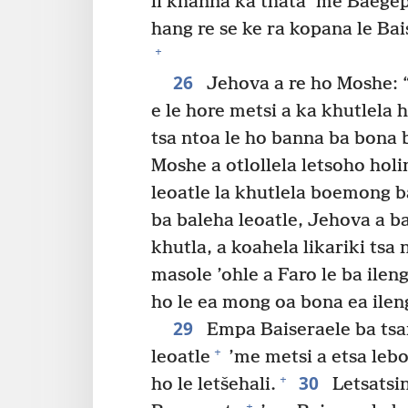
li khanna ka thata ’me Baegep
hang re se ke ra kopana le Ba
+
26
Jehova a re ho Moshe: “O
e le hore metsi a ka khutlela 
tsa ntoa le ho banna ba bona 
Moshe a otlollela letsoho holi
leoatle la khutlela boemong b
ba baleha leoatle, Jehova a ba
khutla, a koahela likariki tsa
masole ’ohle a Faro le ba ilen
ho le ea mong oa bona ea ilen
29
Empa Baiseraele ba t
+
leoatle
’me metsi a etsa lebo
30
+
ho le letšehali.
Letsatsin
+