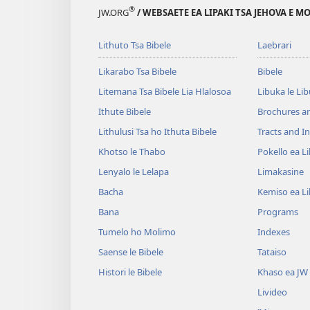
®
JW.ORG
/ WEBSAETE EA LIPAKI TSA JEHOVA E 
Lithuto Tsa Bibele
Laebrari
Likarabo Tsa Bibele
Bibele
Litemana Tsa Bibele Lia Hlalosoa
Libuka le Li
Ithute Bibele
Brochures a
Lithulusi Tsa ho Ithuta Bibele
Tracts and In
Khotso le Thabo
Pokello ea L
Lenyalo le Lelapa
Limakasine
Bacha
Kemiso ea L
Bana
Programs
Tumelo ho Molimo
Indexes
Saense le Bibele
Tataiso
Histori le Bibele
Khaso ea JW
Livideo