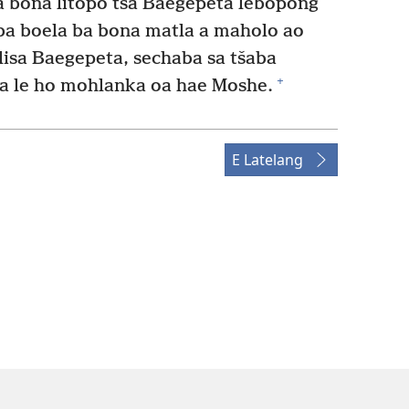
a bona litopo tsa Baegepeta lebopong
ba boela ba bona matla a maholo ao
elisa Baegepeta, sechaba sa tšaba
+
a le ho mohlanka oa hae Moshe.
E Latelang