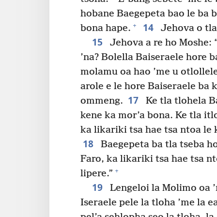
hobane Baegepeta bao le ba bo
14
+
bona hape.
Jehova o tla
15
Jehova a re ho Moshe: “
’na? Bolella Baiseraele hore b
molamu oa hao ’me u otlollele 
arole e le hore Baiseraele ba
17
ommeng.
Ke tla tlohela 
kene ka mor’a bona. Ke tla itl
ka likariki tsa hae tsa ntoa l
18
Baegepeta ba tla tseba hor
Faro, ka likariki tsa hae tsa 
+
lipere.”
19
Lengeloi la Molimo oa ’
Iseraele pele la tloha ’me la 