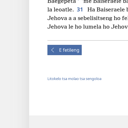
Baegepeta
’me Baiseraele b
31
la leoatle.
Ha Baiseraele 
Jehova a a sebelisitseng ho f
Jehova le ho lumela ho Jehov
E fetileng
Litokelo tsa molao tsa sengoloa