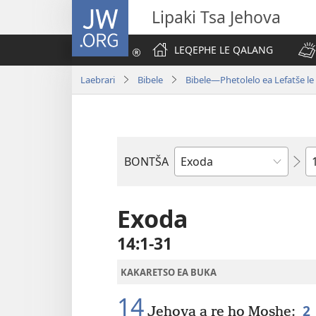
JW.ORG
Lipaki Tsa Jehova
LEQEPHE LE QALANG
Laebrari
Bibele
Bibele—Phetolelo ea Lefatše le
K
BONTŠA
Buka
ea
Bibele
Exoda
14:1-31
KAKARETSO EA BUKA
14
2
Jehova a re ho Moshe: