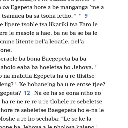
a oa Egepeta hore a be manganga ’me a
9
+
*
a tsamaea ba sa tšoha letho.
 lipere tsohle tsa likariki tsa Faro le
re le masole a hae, ba ne ba se ba le
omme litente pel’a leoatle, pel’a
fone.
seraele ba bona Baegepeta ba ba
+
 haholo eaba ba hoeletsa ho Jehova.
 na mabitla Egepeta ha u re tlisitse
+
lleng?
Ke hobane’ng ha u re entse tjee?
12
Egepeta?
Na ee ha se eona ntho eo
ha re ne re re u re tlohele re sebeletse
ore re sebeletse Baegepeta ho e-na le
oshe a re ho sechaba: “Le se ke la
+
bone ha Jehova a le pholosa kajeno