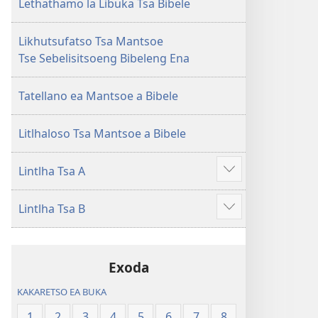
Lecha
Lecha
Lethathamo la Libuka Tsa Bibele
(Phetolelo ea
(Phetolelo ea
2013)
2013)
Likhutsufatso Tsa Mantsoe
Tse Sebelisitsoeng Bibeleng Ena
Tatellano ea Mantsoe a Bibele
Litlhaloso Tsa Mantsoe a Bibele
Lintlha Tsa A
Hlahisa
tse
Lintlha Tsa B
eketsehileng
Hlahisa
tse
eketsehileng
Exoda
KAKARETSO EA BUKA
1
2
3
4
5
6
7
8