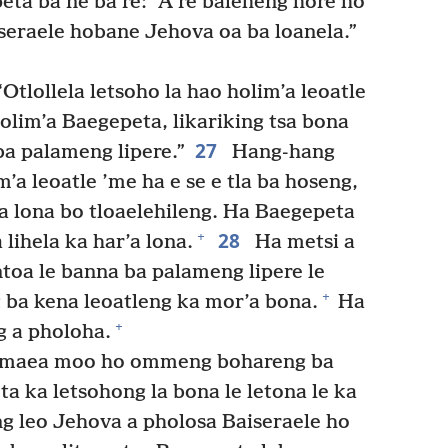
eta ba ne ba re: “A re baleheng hore ho
iseraele hobane Jehova oa ba loanela.”
tlollela letsoho la hao holim’a leoatle
holim’a Baegepeta, likariking tsa bona
27
ba palameng lipere.”
Hang-hang
m’a leoatle ’me ha e se e tla ba hoseng,
a lona bo tloaelehileng. Ha Baegepeta
28
+
 lihela ka har’a lona.
Ha metsi a
 ntoa le banna ba palameng lipere le
+
g ba kena leoatleng ka mor’a bona.
Ha
+
g a pholoha.
samaea moo ho ommeng bohareng ba
ta ka letsohong la bona le letona le ka
g leo Jehova a pholosa Baiseraele ho