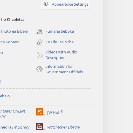
Appearance Settings
 ho Khaoletsa
Thuto ea Bibele
Fumana Seboka
(opens
new
na Kopano
Ke Life Tse Ncha
window)
Videos with Audio
eo
Descriptions
Information for
Government Officials
o
ehelo
htower ONLINE
®
JW Hub
(opens
ARY
new
window)
aneo la
JW Library
Watchtower Library