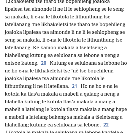
Likhakeletsi tse tharo tse bopehileng joaloka
lipalesa tsa almonde li ne li le sehlopheng se le seng
sa makala, li e-na le likotola le lithunthung tse
latellanang ’me likhakeletsi tse tharo tse bopehileng
joaloka lipalesa tsa almonde li ne li le sehlopheng se
seng sa makala, li e-na le likotola le lithunthung tse
latellanang. Ke kamoo makala a tšeletseng a
hlahellang kutung ea seluloana sa lebone a neng a
20
entsoe kateng.
Kutung ea seluloana sa lebone ho
ne ho e-na le likhakeletsi tse ’nè tse bopehileng
joaloka lipalesa tsa almonde ’me likotola le
21
lithunthung li ne li latellana.
Ho ne ho e-na le
kotola ka tlas’a makala a mabeli a qalang a neng a
hlahella kutung le kotola tlas’a makala a mang a
mabeli a latelang le kotola tlas’a makala a mang hape
a mabeli a latelang bakeng sa makala a tšeletseng a
22
hlahellang kutung ea seluloana sa lebone.
Likotola le makala le seluloana sa lebone kaofela e