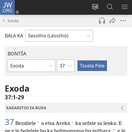
JW.ORG
Kena
(opens
Fetola
Batla
HL
new
puo
JW.ORG/S
ME
Exoda
window)
BALA KA
BONTŠA
KHaolo
Buka
ea
Bibele
Exoda
37:1-29
KAKARETSO EA BUKA
37
+
+
Bezaliele
a etsa Areka
ka sefate sa leoka. E
*
ne e le bolelele bo ka holimonyana ho mithara,
e le