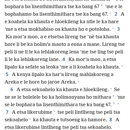
*
bophara ba lisenthimithara tse ka bang 67
’me e le
+
2
bophahamo ba lisenthimithara tse ka bang 67.
A
e koahela ka khauta e hloekileng ka ntle le ka hare
+
3
’me a etsa mokhabiso oa khauta ho e potoloha.
Ka mor’a moo, a e etsetsa lireng tse ’nè tsa khauta
hore li be ka holim’a maoto a eona a mane. Lireng tse
peli li ne li le ka lehlakoreng lena ’me tse ling tse peli
4
li le ka lehlakoreng lane.
Ka mor’a moo, a etsa
+
lipalo ka sefate sa leoka ’me a li koahela ka khauta.
5
A kenya lipalo ka har’a lireng mahlakoreng a
+
Areka e le hore ho jaroe Areka.
+
6
A etsa sekoahelo ka khauta e hloekileng.
Se
*
ne se le bolelele bo ka holimonyana ho mithara
’me
+
*
se le bophara ba lisenthimithara tse ka bang 67.
+
7
A etsa likerubime
tse peli lintlheng tse peli tsa
+
8
sekoahelo
ka khauta e tutsoeng ka hamore.
A
etsa likerubime lintlheng tse peli tsa sekoahelo.