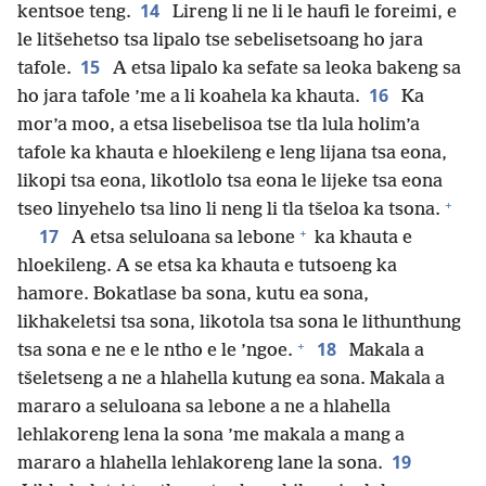
14
kentsoe teng.
Lireng li ne li le haufi le foreimi, e
le litšehetso tsa lipalo tse sebelisetsoang ho jara
15
tafole.
A etsa lipalo ka sefate sa leoka bakeng sa
16
ho jara tafole ’me a li koahela ka khauta.
Ka
mor’a moo, a etsa lisebelisoa tse tla lula holim’a
tafole ka khauta e hloekileng e leng lijana tsa eona,
likopi tsa eona, likotlolo tsa eona le lijeke tsa eona
+
tseo linyehelo tsa lino li neng li tla tšeloa ka tsona.
+
17
A etsa seluloana sa lebone
ka khauta e
hloekileng. A se etsa ka khauta e tutsoeng ka
hamore. Bokatlase ba sona, kutu ea sona,
likhakeletsi tsa sona, likotola tsa sona le lithunthung
+
18
tsa sona e ne e le ntho e le ’ngoe.
Makala a
tšeletseng a ne a hlahella kutung ea sona. Makala a
mararo a seluloana sa lebone a ne a hlahella
lehlakoreng lena la sona ’me makala a mang a
19
mararo a hlahella lehlakoreng lane la sona.