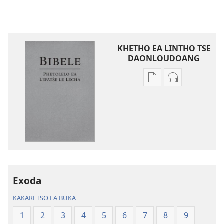
KHETHO EA LINTHO TSE
DAONLOUDOANG
Khetho
Khetho
ea
ea
ho
ho
kopitsa
daonlouda
lingoliloeng
likhatiso
tse
tse
Inthaneteng
mameloang
Bibele
Bibele
—
—
Exoda
Phetolelo
Phetolelo
KAKARETSO EA BUKA
ea
ea
Lefatše
Lefatše
1
2
3
4
5
6
7
8
9