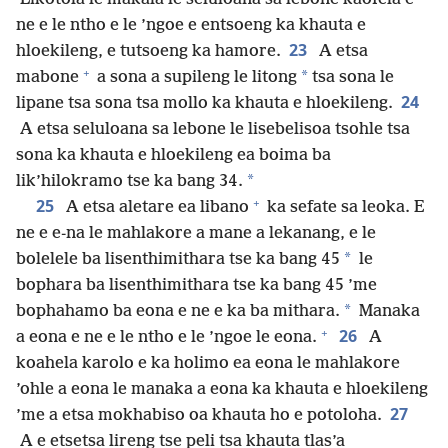
ne e le ntho e le ’ngoe e entsoeng ka khauta e
23
hloekileng, e tutsoeng ka hamore.
A etsa
+
*
mabone
a sona a supileng le litong
tsa sona le
24
lipane tsa sona tsa mollo ka khauta e hloekileng.
A etsa seluloana sa lebone le lisebelisoa tsohle tsa
sona ka khauta e hloekileng ea boima ba
*
lik’hilokramo tse ka bang 34.
+
25
A etsa aletare ea libano
ka sefate sa leoka. E
ne e e-na le mahlakore a mane a lekanang, e le
*
bolelele ba lisenthimithara tse ka bang 45
le
bophara ba lisenthimithara tse ka bang 45 ’me
*
bophahamo ba eona e ne e ka ba mithara.
Manaka
+
26
a eona e ne e le ntho e le ’ngoe le eona.
A
koahela karolo e ka holimo ea eona le mahlakore
’ohle a eona le manaka a eona ka khauta e hloekileng
27
’me a etsa mokhabiso oa khauta ho e potoloha.
A e etsetsa lireng tse peli tsa khauta tlas’a