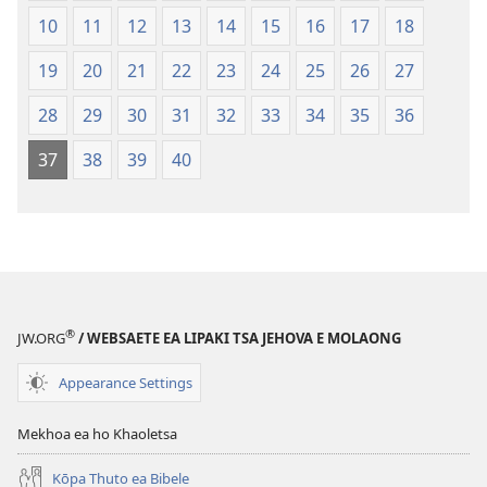
le
le
10
11
12
13
14
15
16
17
18
Lecha
Lecha
(Phetolelo ea
(Phetolelo ea
19
20
21
22
23
24
25
26
27
2013)
2013)
28
29
30
31
32
33
34
35
36
37
38
39
40
®
JW.ORG
/ WEBSAETE EA LIPAKI TSA JEHOVA E MOLAONG
Appearance Settings
Mekhoa ea ho Khaoletsa
Kōpa Thuto ea Bibele