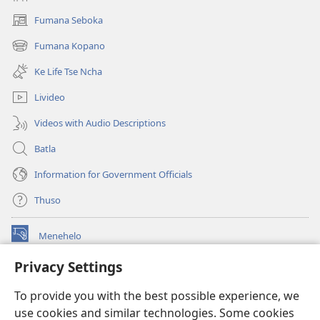
Fumana Seboka
(opens
new
Fumana Kopano
(opens
window)
new
Ke Life Tse Ncha
window)
Livideo
Videos with Audio Descriptions
Batla
Information for Government Officials
Thuso
Menehelo
(opens
new
Privacy Settings
window)
Watchtower ONLINE LIBRARY
(opens
To provide you with the best possible experience, we
new
®
JW Hub
window)
use cookies and similar technologies. Some cookies
(opens