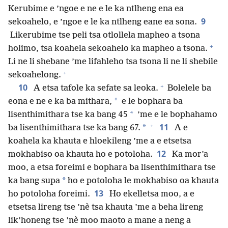
Kerubime e ’ngoe e ne e le ka ntlheng ena ea
9
sekoahelo, e ’ngoe e le ka ntlheng eane ea sona.
Likerubime tse peli tsa otlollela mapheo a tsona
+
holimo, tsa koahela sekoahelo ka mapheo a tsona.
Li ne li shebane ’me lifahleho tsa tsona li ne li shebile
+
sekoahelong.
+
10
A etsa tafole ka sefate sa leoka.
Bolelele ba
*
eona e ne e ka ba mithara,
e le bophara ba
*
lisenthimithara tse ka bang 45
’me e le bophahamo
+
11
*
ba lisenthimithara tse ka bang 67.
A e
koahela ka khauta e hloekileng ’me a e etsetsa
12
mokhabiso oa khauta ho e potoloha.
Ka mor’a
moo, a etsa foreimi e bophara ba lisenthimithara tse
*
ka bang supa
ho e potoloha le mokhabiso oa khauta
13
ho potoloha foreimi.
Ho ekelletsa moo, a e
etsetsa lireng tse ’nè tsa khauta ’me a beha lireng
lik’honeng tse ’nè moo maoto a mane a neng a