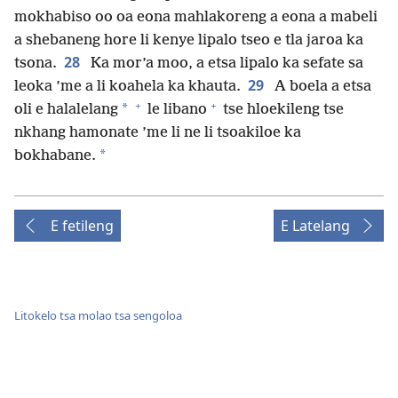
mokhabiso oo oa eona mahlakoreng a eona a mabeli
a shebaneng hore li kenye lipalo tseo e tla jaroa ka
28
tsona.
Ka mor’a moo, a etsa lipalo ka sefate sa
29
leoka ’me a li koahela ka khauta.
A boela a etsa
+
+
*
oli e halalelang
le libano
tse hloekileng tse
nkhang hamonate ’me li ne li tsoakiloe ka
*
bokhabane.
E fetileng
E Latelang
Litokelo tsa molao tsa sengoloa