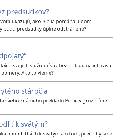
ez predsudkov?
ivota ukazujú, ako Biblia pomáha ľuďom
y budú predsudky úplne odstránené?
edpojatý“
kých svojich služobníkov bez ohľadu na ich rasu,
 pomery. Ako to vieme?
ytého stáročia
jstaršieho známeho prekladu Biblie v gruzínčine.
dliť k svätým?
Biblia o modlitbách k svätým a o tom, prečo by sme