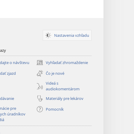
Nastavenia vzhľadu
kazy
dajte o návštevu
Vyhľadať zhromaždenie
(otvorí
nové
dať zjazd
Čo je nové
okno)
Videá s
audiokomentárom
adávanie
Materiály pre lekárov
mácie pre
Pomocník
ych úradníkov
diá
y