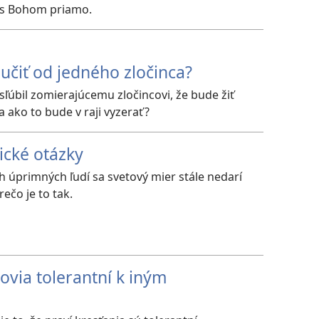
ť s Bohom priamo.
čiť od jedného zločinca?
sľúbil zomierajúcemu zločincovi, že bude žiť
 a ako to bude v raji vyzerať?
ické otázky
úprimných ľudí sa svetový mier stále nedarí
rečo je to tak.
ovia tolerantní k iným