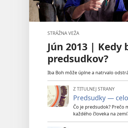
STRÁŽNA VEŽA
Jún 2013 | Kedy 
predsudkov?
Iba Boh môže úplne a natrvalo odstrá
Z TITULNEJ STRANY
Predsudky — cel
Čo je predsudok? Prečo m
každého človeka na zemi