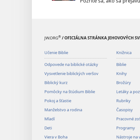
Pozrite sa, ako sa prejavu
®
JW.ORG
/ OFICIÁLNA STRÁNKA JEHOVOVÝCH S
Učenie Biblie
Knižnica
Odpovede na biblické otázky
Biblie
Vysvetlenie biblických veršov
Knihy
Biblický kurz
Brožúry
Pomôcky na štúdium Biblie
Letáky a po
Pokoj a šťastie
Rubriky
Manželstvo a rodina
Časopisy
Mladí
Pracovné zoš
Deti
Programy
Viera v Boha
Nástroje na 