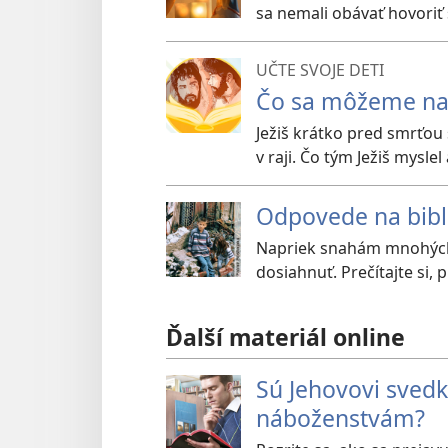
sa nemali obávať hovori
UČTE SVOJE DETI
Čo sa môžeme nau
Ježiš krátko pred smrťou 
v raji. Čo tým Ježiš myslel
Odpovede na bibl
Napriek snahám mnohých 
dosiahnuť. Prečítajte si, p
Ďalší materiál online
Sú Jehovovi svedk
náboženstvám?