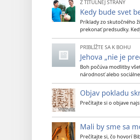
Z TITULNEJ STRANY
Kedy bude svet b
Príklady zo skutočného ž
prekonať predsudky. Ked
PRIBLÍŽTE SA K BOHU
Jehova „nie je pr
Boh počúva modlitby všet
národnosť alebo sociálne
Objav pokladu skr
Prečítajte si o objave na
Mali by sme sa mo
Prečítajte si, čo hovorí 