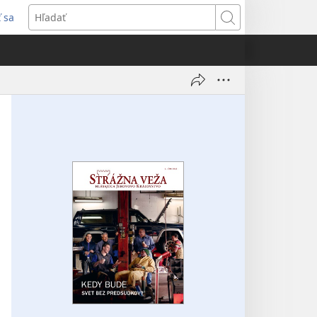
ť sa
rí
Hľadať
)