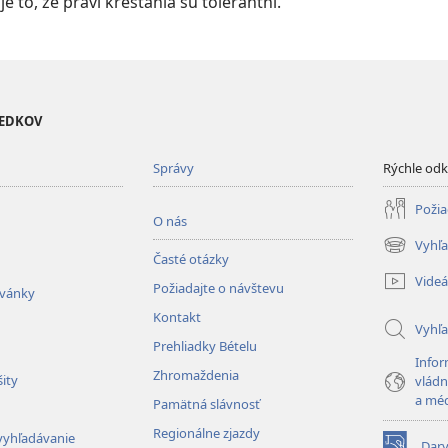
je to, že praví kresťania sú tolerantní.
VEDKOV
Správy
Rýchle od
Požia
O nás
Vyhľa
(otvorí
Časté otázky
nové
Videá
Požiadajte o návštevu
okno)
zvánky
Kontakt
Vyhľ
Prehliadky Bételu
Infor
Zhromaždenia
ity
vládn
a mé
Pamätná slávnosť
Regionálne zjazdy
vyhľadávanie
Dar