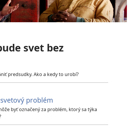
bude svet bez
niť predsudky. Ako a kedy to urobí?
osvetový problém
ôže byť označený za problém, ktorý sa týka
?