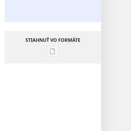
STIAHNUŤ VO FORMÁTE
Možnosti
sťahovania
elektronických
publikácií
STRÁŽNA
VEŽA
Kedy
bude
svet
bez
predsudkov?