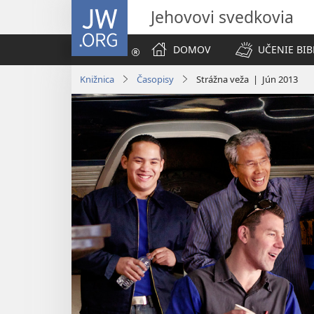
JW.ORG
Jehovovi svedkovia
DOMOV
UČENIE BIB
Knižnica
Časopisy
Strážna veža | Jún 2013