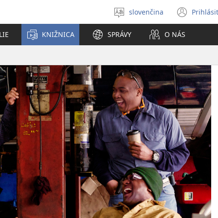
slovenčina
Prihlási
Výber
(otvo
jazyka
nové
LIE
KNIŽNICA
SPRÁVY
O NÁS
okno