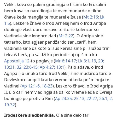
Veliki, kova so palem gradingja o hrami ko Erusalim
hem kova so naredingja te oven mudarde o tikne
čhave keda manglja te mudarel e Isuse (
Mt 2:16;
Lk
1:5
). Leskere čhave o Irod Arhelaj hem o Irod Antipa
dobingje vlast upro nesave teritorie kolencar so
vladinela sine lengoro dad (
Mt 2:22
). O Antipa sine
tetrarho, isto agjaar pendžardo sar „cari“, hem
vladinela sine džikote o Isus kerela sine pli služba trin
tekvaš berš, pa sa dži ko periodi soj opišimo ko
Apostolija 12
-to poglavje (
Mr 6:14-17;
Lk 3:1,
19, 20;
13:31, 32;
23:6-15;
Ap 4:27;
13:1
). Palo adava, o Irod
Agripa I, o unuko taro Irod Veliki, sine mudardo taro e
Devleskoro angeli kratko vreme otkeda počmingja te
vladinel (
Ap 12:1-6,
18-23
). Leskoro čhavo, o Irod Agripa
II, ulo cari hem vladingja sa dži ko vreme keda o Evreija
buningje pe protiv o Rim (
Ap 23:35;
25:13,
22-27;
26:1, 2,
19-32
).
Irodeskere sledbenikija
.
Ola sine delo tari