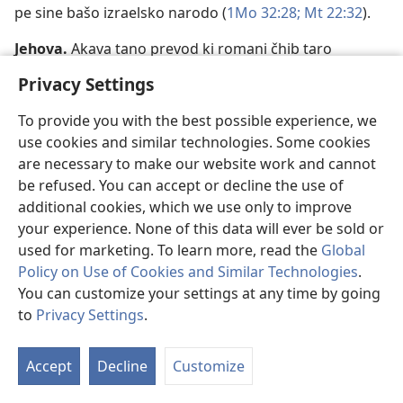
pe sine bašo izraelsko narodo (
1Mo 32:28;
Mt 22:32
).
Jehova
.
Akava tano prevod ki romani čhib taro
tetragram (adava tano e Devleskoro anav pišimo e
Privacy Settings
štare hebrejska soglaskencar יהוה;
JHVH
). Ko
Prevod
Nevo sveto
o anav „Jehova“ tano koristimo vkupno
To provide you with the best possible experience, we
237 puti ko Grčka spisija (dikh o
Dodatok A5
).
use cookies and similar technologies. Some cookies
are necessary to make our website work and cannot
Juda
.
E Jakoveskoro štarto čhavo so bijangja le i Lija.
be refused. You can accept or decline the use of
Angleder te merel, o Jakov vakergja jekh proroštvo kaj
additional cookies, which we use only to improve
taro Juda ka avel jekh mokjno vladeteli kova so ka
your experience. None of this data will ever be sold or
vladinel zasekogaš. Keda o Isus bijandilo sar manuš,
used for marketing. To learn more, read the
Global
avela sine taro e Judaskoro pleme. Akale anavea „Juda“
Policy on Use of Cookies and Similar Technologies
.
isto agjaar vikinela pe sine jekh izraelsko pleme, a
You can customize your settings at any time by going
pokasno hem o južno carstvo (
1Mo 29:35;
49:10;
Ev
to
Privacy Settings
.
7:14
).
S
Ta
K
Accept
Decline
Customize
of
Co