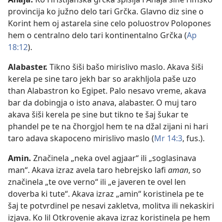
provincija ko južno delo tari Grčka. Glavno diz sine o
Korint hem oj astarela sine celo poluostrov Polopones
hem o centralno delo tari kontinentalno Grčka (
Ap
18:12
).
Alabaster
.
Tikno šiši bašo mirislivo maslo. Akava šiši
kerela pe sine taro jekh bar so arakhljola paše uzo
than Alabastron ko Egipet. Palo nesavo vreme, akava
bar da dobingja o isto anava, alabaster. O muj taro
akava šiši kerela pe sine but tikno te šaj šukar te
phandel pe te na čhorgjol hem te na džal zijani ni hari
taro adava skapoceno mirislivo maslo (
Mr 14:3
, fus.).
Amin
.
Značinela „neka ovel agjaar“ ili „soglasinava
man“. Akava izraz avela taro hebrejsko lafi
aman
, so
značinela „te ove verno“ ili „e javeren te ovel len
doverba ki tute“. Akava izraz „amin“ koristinela pe te
šaj te potvrdinel pe nesavi zakletva, molitva ili nekaskiri
izjava. Ko lil Otkrovenie akava izraz koristinela pe hem