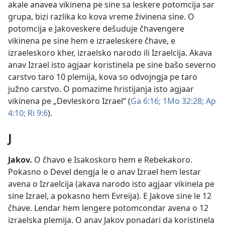
akale anavea vikinena pe sine sa leskere potomcija sar
grupa, bizi razlika ko kova vreme živinena sine. O
potomcija e Jakoveskere dešuduje čhavengere
vikinena pe sine hem e izraeleskere čhave, e
izraeleskoro kher, izraelsko narodo ili Izraelcija. Akava
anav Izrael isto agjaar koristinela pe sine bašo severno
carstvo taro 10 plemija, kova so odvojngja pe taro
južno carstvo. O pomazime hristijanja isto agjaar
vikinena pe „Devleskoro Izrael“ (
Ga 6:16;
1Mo 32:28;
Ap
4:10;
Ri 9:6
).
J
Jakov
.
O čhavo e Isakoskoro hem e Rebekakoro.
Pokasno o Devel dengja le o anav Izrael hem lestar
avena o Izraelcija (akava narodo isto agjaar vikinela pe
sine Izrael, a pokasno hem Evreija). E Jakove sine le 12
čhave. Lendar hem lengere potomcondar avena o 12
izraelska plemija. O anav Jakov ponadari da koristinela