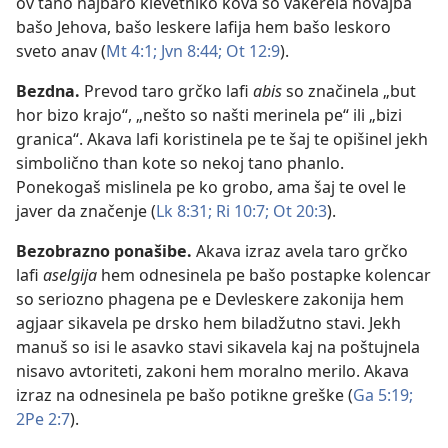
ov tano najbaro klevetniko kova so vakerela hovajba
bašo Jehova, bašo leskere lafija hem bašo leskoro
sveto anav (
Mt 4:1;
Jvn 8:44;
Ot 12:9
).
Bezdna
.
Prevod taro grčko lafi
abis
so značinela „but
hor bizo krajo“, „nešto so našti merinela pe“ ili „bizi
granica“. Akava lafi koristinela pe te šaj te opišinel jekh
simbolično than kote so nekoj tano phanlo.
Ponekogaš mislinela pe ko grobo, ama šaj te ovel le
javer da značenje (
Lk 8:31;
Ri 10:7;
Ot 20:3
).
Bezobrazno ponašibe
.
Akava izraz avela taro grčko
lafi
aselgija
hem odnesinela pe bašo postapke kolencar
so seriozno phagena pe e Devleskere zakonija hem
agjaar sikavela pe drsko hem biladžutno stavi. Jekh
manuš so isi le asavko stavi sikavela kaj na poštujnela
nisavo avtoriteti, zakoni hem moralno merilo. Akava
izraz na odnesinela pe bašo potikne greške (
Ga 5:19;
2Pe 2:7
).