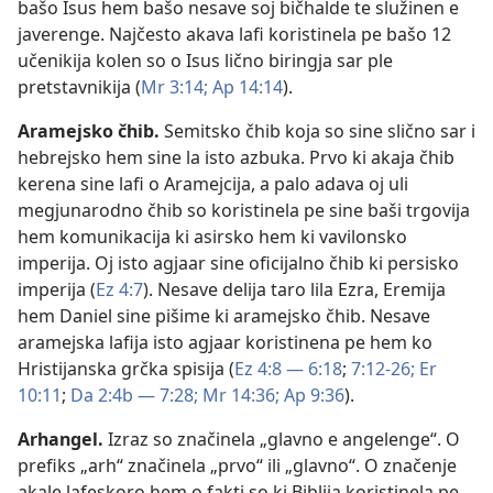
bašo Isus hem bašo nesave soj bičhalde te služinen e
javerenge. Najčesto akava lafi koristinela pe bašo 12
učenikija kolen so o Isus lično biringja sar ple
pretstavnikija (
Mr 3:14;
Ap 14:14
).
Aramejsko čhib
.
Semitsko čhib koja so sine slično sar i
hebrejsko hem sine la isto azbuka. Prvo ki akaja čhib
kerena sine lafi o Aramejcija, a palo adava oj uli
megjunarodno čhib so koristinela pe sine baši trgovija
hem komunikacija ki asirsko hem ki vavilonsko
imperija. Oj isto agjaar sine oficijalno čhib ki persisko
imperija (
Ez 4:7
). Nesave delija taro lila Ezra, Eremija
hem Daniel sine pišime ki aramejsko čhib. Nesave
aramejska lafija isto agjaar koristinena pe hem ko
Hristijanska grčka spisija (
Ez 4:8 — 6:18
;
7:12-26;
Er
10:11
;
Da 2:4b — 7:28;
Mr 14:36;
Ap 9:36
).
Arhangel
.
Izraz so značinela „glavno e angelenge“. O
prefiks „arh“ značinela „prvo“ ili „glavno“. O značenje
akale lafeskoro hem o fakti so ki Biblija koristinela pe