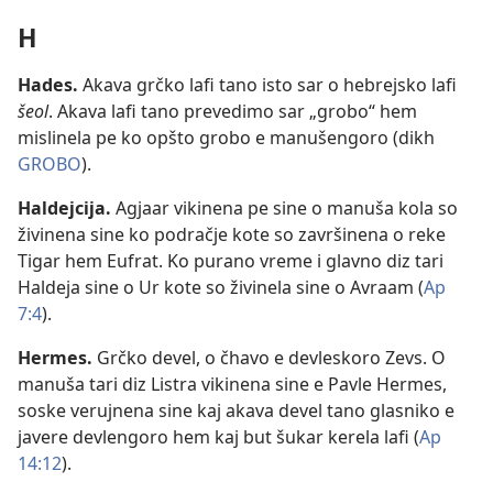
H
Hades
.
Akava grčko lafi tano isto sar o hebrejsko lafi
šeol
. Akava lafi tano prevedimo sar „grobo“ hem
mislinela pe ko opšto grobo e manušengoro (dikh
GROBO
).
Haldejcija
.
Agjaar vikinena pe sine o manuša kola so
živinena sine ko podračje kote so završinena o reke
Tigar hem Eufrat. Ko purano vreme i glavno diz tari
Haldeja sine o Ur kote so živinela sine o Avraam (
Ap
7:4
).
Hermes
.
Grčko devel, o čhavo e devleskoro Zevs. O
manuša tari diz Listra vikinena sine e Pavle Hermes,
soske verujnena sine kaj akava devel tano glasniko e
javere devlengoro hem kaj but šukar kerela lafi (
Ap
14:12
).