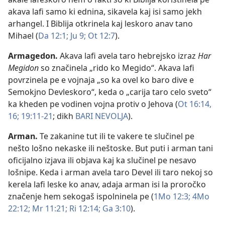
akava lafi samo ki ednina, sikavela kaj isi samo jekh
arhangel. I Biblija otkrinela kaj leskoro anav tano
Mihael (
Da 12:1;
Ju 9;
Ot 12:7
).
Armagedon
.
Akava lafi avela taro hebrejsko izraz
Har
Megidon
so značinela „rido ko Megido“. Akava lafi
povrzinela pe e vojnaja „so ka ovel ko baro dive e
Semokjno Devleskoro“, keda o „carija taro celo sveto“
ka kheden pe vodinen vojna protiv o Jehova (
Ot 16:14,
16;
19:11-21
; dikh
BARI NEVOLJA
).
Arman
.
Te zakanine tut ili te vakere te slučinel pe
nešto lošno nekaske ili neštoske. But puti i arman tani
oficijalno izjava ili objava kaj ka slučinel pe nesavo
lošnipe. Keda i arman avela taro Devel ili taro nekoj so
kerela lafi leske ko anav, adaja arman isi la proročko
značenje hem sekogaš ispolninela pe (
1Mo 12:3;
4Mo
22:12;
Mr 11:21;
Ri 12:14;
Ga 3:10
).