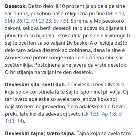
Desetok
.
Dešto delo ili 10 procentija so dela pe sine
sar danok, posebno bašo religiozna pričine (
Ml 3:10;
5Mo 26:12;
Mt 23:23;
Ev 7:5
). Sprema e Mojseeskoro
zakoni, sekova berš, desetok taro adava so bijanela i
phuv hem so bijanela i stoka dela pe sine e levitenge te
šaj te ovel len sa so valjani živibaske. A o levitija dešto
delo taro adava desetok so dobinena, dena le sine e
Aroneskere potomconge kola so služinena sine sar
sveštenikija. Postojnena sine javera da vrste desetok.
O hristijanja na valjani te den desetok.
Devleskiri sila
;
sveti duh
.
E Devleskiri nevidlivo sila
koja so ov koristinela la te šaj te ispolninel pli volja. Oj
tani sveto adaleske so avela taro Jehova kova soj
najčisto hem najpravedno, hem adaleske so o Devel
preku late kerela adava soj sveto (
Lk 1:35;
Ap 1:8;
Ef
1:13, 14
).
Devleskiri tajna
;
sveto tajna
.
Tajna koja so avela taro