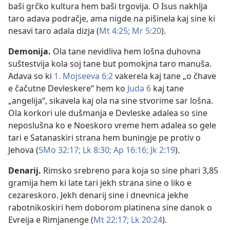
baši grčko kultura hem baši trgovija. O Isus nakhlja
taro adava podračje, ama nigde na pišinela kaj sine ki
nesavi taro adala dizja (
Mt 4:25;
Mr 5:20
).
Demonija
.
Ola tane nevidliva hem lošna duhovna
suštestvija kola soj tane but pomokjna taro manuša.
Adava so ki
1. Mojseeva 6:2
vakerela kaj tane „o čhave
e čačutne Devleskere“ hem ko
Juda 6
kaj tane
„angelija“, sikavela kaj ola na sine stvorime sar lošna.
Ola korkori ule dušmanja e Devleske adalea so sine
neposlušna ko e Noeskoro vreme hem adalea so gele
tari e Satanaskiri strana hem buningje pe protiv o
Jehova (
5Mo 32:17;
Lk 8:30;
Ap 16:16;
Jk 2:19
).
Denarij
.
Rimsko srebreno para koja so sine phari 3,85
gramija hem ki late tari jekh strana sine o liko e
cezareskoro. Jekh denarij sine i dnevnica jekhe
rabotnikoskiri hem doborom platinena sine danok o
Evreija e Rimjanenge (
Mt 22:17;
Lk 20:24
).