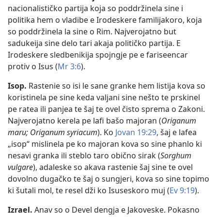
nacionalističko partija koja so poddržinela sine i
politika hem o vladibe e Irodeskere familijakoro, koja
so poddržinela la sine o Rim. Najverojatno but
sadukeija sine delo tari akaja političko partija. E
Irodeskere sledbenikija spojngje pe e fariseencar
protiv o Isus (
Mr 3:6
).
Isop
.
Rastenie so isi le sane granke hem listija kova so
koristinela pe sine keda valjani sine nešto te prskinel
pe ratea ili panjea te šaj te ovel čisto sprema o Zakoni.
Najverojatno kerela pe lafi bašo majoran (
Origanum
maru; Origanum syriacum
). Ko
Jovan 19:29
, šaj e lafea
„isop“ mislinela pe ko majoran kova so sine phanlo ki
nesavi granka ili steblo taro obično sirak (
Sorghum
vulgare
), adaleske so akava rastenie šaj sine te ovel
dovolno dugačko te šaj o sungjeri, kova so sine topimo
ki šutali mol, te resel dži ko Isuseskoro muj (
Ev 9:19
).
Izrael
.
Anav so o Devel dengja e Jakoveske. Pokasno