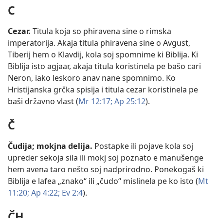
C
Cezar
.
Titula koja so phiravena sine o rimska
imperatorija. Akaja titula phiravena sine o Avgust,
Tiberij hem o Klavdij, kola soj spomnime ki Biblija. Ki
Biblija isto agjaar, akaja titula koristinela pe bašo cari
Neron, iako leskoro anav nane spomnimo. Ko
Hristijanska grčka spisija i titula cezar koristinela pe
baši državno vlast (
Mr 12:17;
Ap 25:12
).
Č
Čudija
;
mokjna delija
.
Postapke ili pojave kola soj
upreder sekoja sila ili mokj soj poznato e manušenge
hem avena taro nešto soj nadprirodno. Ponekogaš ki
Biblija e lafea „znako“ ili „čudo“ mislinela pe ko isto (
Mt
11:20;
Ap 4:22;
Ev 2:4
).
ČH