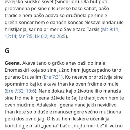
evrejsko Sudsko sovet (Sinedrion). Ola but puti
protivinena pe sine e Isuseske bašo sabat, bašo
tradicie hem bašo adava so družinela pe sine e
grešnikoncar hem e danočnikoncar. Nesave lendar ule
hristijanja, sar na primer o Savle taro Tarsis (
Mt 9:11;
12:14;
Mr 7:5;
Lk 6:2;
Ap 26:5
).
G
Geena
.
Akava tano o grčko anav baši dolina e
Enomeskiri koja so sine južno hem jugozapadno taro
purano Erusalim (
Ere 7:31
). Ko nesave proroštvija sine
spomnimo kaj ko akava than ka oven frdime o mule
(
Ere 7:32;
19:6
). Nane dokaz kaj o životne ili o manuša
sine frdime ki geena dživde te šaj te thabljoven hem te
oven mučime. Adaleske i geena nane jekh nevidlivo
than kote so o duše e manušengere večno mučinena
pe ki doslovno jag. O Isus hem leskere učenikija
koristingje o lafi „geena“ bašo „dujto meribe“ ili večno