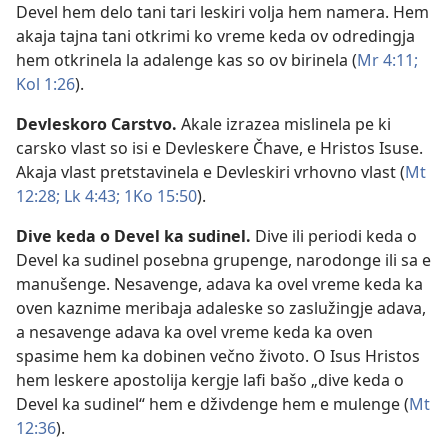
Devel hem delo tani tari leskiri volja hem namera. Hem
akaja tajna tani otkrimi ko vreme keda ov odredingja
hem otkrinela la adalenge kas so ov birinela (
Mr 4:11;
Kol 1:26
).
Devleskoro Carstvo
.
Akale izrazea mislinela pe ki
carsko vlast so isi e Devleskere Čhave, e Hristos Isuse.
Akaja vlast pretstavinela e Devleskiri vrhovno vlast (
Mt
12:28;
Lk 4:43;
1Ko 15:50
).
Dive keda o Devel ka sudinel
.
Dive ili periodi keda o
Devel ka sudinel posebna grupenge, narodonge ili sa e
manušenge. Nesavenge, adava ka ovel vreme keda ka
oven kaznime meribaja adaleske so zaslužingje adava,
a nesavenge adava ka ovel vreme keda ka oven
spasime hem ka dobinen večno životo. O Isus Hristos
hem leskere apostolija kergje lafi bašo „dive keda o
Devel ka sudinel“ hem e dživdenge hem e mulenge (
Mt
12:36
).