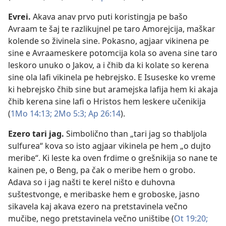
Evrei
.
Akava anav prvo puti koristingja pe bašo
Avraam te šaj te razlikujnel pe taro Amorejcija, maškar
kolende so živinela sine. Pokasno, agjaar vikinena pe
sine e Avraameskere potomcija kola so avena sine taro
leskoro unuko o Jakov, a i čhib da ki kolate so kerena
sine ola lafi vikinela pe hebrejsko. E Isuseske ko vreme
ki hebrejsko čhib sine but aramejska lafija hem ki akaja
čhib kerena sine lafi o Hristos hem leskere učenikija
(
1Mo 14:13;
2Mo 5:3;
Ap 26:14
).
Ezero tari jag
.
Simbolično than „tari jag so thabljola
sulfurea“ kova so isto agjaar vikinela pe hem „o dujto
meribe“. Ki leste ka oven frdime o grešnikija so nane te
kainen pe, o Beng, pa čak o meribe hem o grobo.
Adava so i jag našti te kerel ništo e duhovna
suštestvonge, e meribaske hem e groboske, jasno
sikavela kaj akava ezero na pretstavinela večno
mučibe, nego pretstavinela večno uništibe (
Ot 19:20;