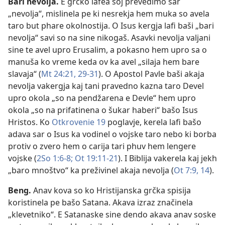
Bari nevolja
.
E grčko lafea soj prevedimo sar
„nevolja“, mislinela pe ki nesrekja hem muka so avela
taro but phare okolnostija. O Isus kergja lafi baši „bari
nevolja“ savi so na sine nikogaš. Asavki nevolja valjani
sine te avel upro Erusalim, a pokasno hem upro sa o
manuša ko vreme keda ov ka avel „silaja hem bare
slavaja“ (
Mt 24:21,
29-31
). O Apostol Pavle baši akaja
nevolja vakergja kaj tani pravedno kazna taro Devel
upro okola „so na pendžarena e Devle“ hem upro
okola „so na prifatinena o šukar haberi“ bašo Isus
Hristos. Ko
Otkrovenie 19
poglavje, kerela lafi bašo
adava sar o Isus ka vodinel o vojske taro nebo ki borba
protiv o zvero hem o carija tari phuv hem lengere
vojske (
2So 1:6-8;
Ot 19:11-21
). I Biblija vakerela kaj jekh
„baro mnoštvo“ ka preživinel akaja nevolja (
Ot 7:9,
14
).
Beng
.
Anav kova so ko Hristijanska grčka spisija
koristinela pe bašo Satana. Akava izraz značinela
„klevetniko“. E Satanaske sine dendo akava anav soske