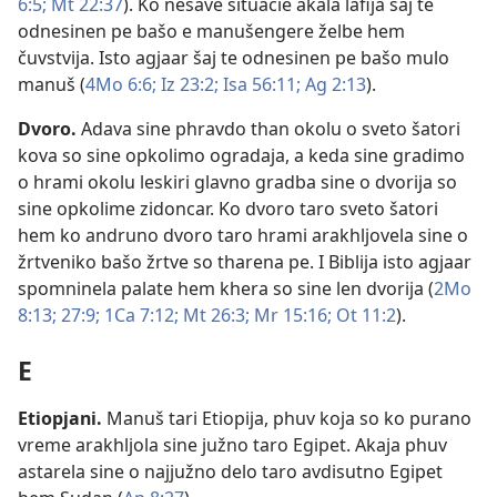
6:5;
Mt 22:37
). Ko nesave situacie akala lafija šaj te
odnesinen pe bašo e manušengere želbe hem
čuvstvija. Isto agjaar šaj te odnesinen pe bašo mulo
manuš (
4Mo 6:6;
Iz 23:2;
Isa 56:11;
Ag 2:13
).
Dvoro
.
Adava sine phravdo than okolu o sveto šatori
kova so sine opkolimo ogradaja, a keda sine gradimo
o hrami okolu leskiri glavno gradba sine o dvorija so
sine opkolime zidoncar. Ko dvoro taro sveto šatori
hem ko andruno dvoro taro hrami arakhljovela sine o
žrtveniko bašo žrtve so tharena pe. I Biblija isto agjaar
spomninela palate hem khera so sine len dvorija (
2Mo
8:13;
27:9;
1Ca 7:12;
Mt 26:3;
Mr 15:16;
Ot 11:2
).
E
Etiopjani
.
Manuš tari Etiopija, phuv koja so ko purano
vreme arakhljola sine južno taro Egipet. Akaja phuv
astarela sine o najjužno delo taro avdisutno Egipet