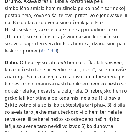
Drumo
.
Akava izraz ki Biblija koristinela pe ki
simbolično smisla hem mislinela pe ko način sar nekoj
postapinela, kova so šaj te ovel prifatlivo e Jehovaske ili
na. Bašo okola so ovena sine učenikija e Isus
Hristoseskere, vakerela pe sine kaj pripadinena ko
„Drumo“, so značinela kaj živinena sine ko način so
sikavela kaj isi len vera ko Isus hem kaj džana sine palo
leskoro primer (
Ap 19:9
).
Duho
.
O hebrejsko lafi
ruah
hem o grčko lafi
pneuma
,
kola so često tane prevedime sar „duho“, isi len poviše
značenja. Sa o značenja taro adava lafi odnesinena pe
ko nešto so o manuša našti te dikhen hem ko nešto so
dokažinela kaj nesavi sila delujnela. O hebrejsko hem o
grčko lafi koristinela pe keda mislinela pe 1) ki bavlal,
2) ki životno sila so isi ko suštestvija tari phuv, 3) ki sila
so avela taro jekhe manušeskoro vilo hem terinela le
te vakerel ili te kerel nešto ko odredeno način, 4) ko
lafija so avena taro nevidlivo izvor, 5) ko duhovna