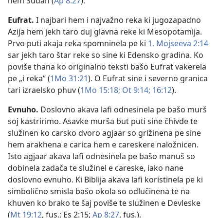
hem Sudan (
Ap 8:27
).
Eufrat
.
I najbari hem i najvažno reka ki jugozapadno
Azija hem jekh taro duj glavna reke ki Mesopotamija.
Prvo puti akaja reka spomninela pe ki
1. Mojseeva 2:14
sar jekh taro štar reke so sine ki Edensko gradina. Ko
poviše thana ko originalno teksti bašo Eufrat vakerela
pe „i reka“ (
1Mo 31:21
). O Eufrat sine i severno granica
tari izraelsko phuv (
1Mo 15:18;
Ot 9:14;
16:12
).
Evnuho
.
Doslovno akava lafi odnesinela pe bašo murš
soj kastririmo. Asavke murša but puti sine čhivde te
služinen ko carsko dvoro agjaar so grižinena pe sine
hem arakhena e carica hem e careskere naložnicen.
Isto agjaar akava lafi odnesinela pe bašo manuš so
dobinela zadača te služinel e careske, iako nane
doslovno evnuho. Ki Biblija akava lafi koristinela pe ki
simbolično smisla bašo okola so odlučinena te na
khuven ko brako te šaj poviše te služinen e Devleske
(
Mt 19:12
, fus.;
Es 2:15;
Ap 8:27
, fus.).