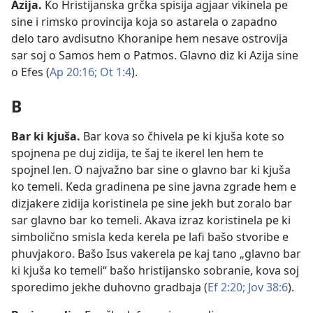
Azija
.
Ko Hristijanska grčka spisija agjaar vikinela pe
sine i rimsko provincija koja so astarela o zapadno
delo taro avdisutno Khoranipe hem nesave ostrovija
sar soj o Samos hem o Patmos. Glavno diz ki Azija sine
o Efes (
Ap 20:16;
Ot 1:4
).
B
Bar ki kjuša
.
Bar kova so čhivela pe ki kjuša kote so
spojnena pe duj zidija, te šaj te ikerel len hem te
spojnel len. O najvažno bar sine o glavno bar ki kjuša
ko temeli. Keda gradinena pe sine javna zgrade hem e
dizjakere zidija koristinela pe sine jekh but zoralo bar
sar glavno bar ko temeli. Akava izraz koristinela pe ki
simbolično smisla keda kerela pe lafi bašo stvoribe e
phuvjakoro. Bašo Isus vakerela pe kaj tano „glavno bar
ki kjuša ko temeli“ bašo hristijansko sobranie, kova soj
sporedimo jekhe duhovno gradbaja (
Ef 2:20;
Jov 38:6
).