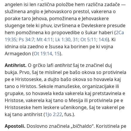
angelen isi len različna položbe hem različna zadače —
služinena anglo e Jehovaskoro prestol, vakerena o
porake taro Jehova, pomožinena e Jehovaskere
slugenge tele ki phuv, izvršinena e Devleskere presude
hem pomožinena ko propovedibe o šukar haberi (
2Ca
19:35;
Ps 34:7;
Mt 4:11;
Lk 1:30, 31;
Ot 5:11;
14:6
). Ki
idnina ola zaedno e Isusea ka borinen pe ki vojna
Armagedon (
Ot 19:14, 15
).
Antihrist
.
O grčko lafi
antihrist
šaj te značinel duj
bukja. Prvo, šaj te mislinel pe bašo okova so protivinela
pe e Hristoseske, a dujto bašo okova so hovavela kaj
tano o Hristos. Sekole manušeske, organizacijake ili
grupake, so hovavela keda vakerela kaj pretstavinela e
Hristose, vakerela kaj tano o Mesija ili protivinela pe e
Hristoseske hem leskere učenikonge, šaj te vakerel pe
kaj tano antihrist (
1Jo 2:22
, fus.).
Apostoli
.
Doslovno značinela „bičhaldo“. Koristinela pe