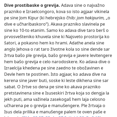
Dive prostibaske o grevija
.
Adava sine o najvažno
prazniko e Izraelcongoro, kova so isto agjaar vikinela
pe sine Jom Kipur (ki hebrejsko čhib:
jom hakipurim,
„o
dive e učharibaskoro“). Akava prazniko slavinela pe
sine ko 10-to etanim. Samo ko adava dive taro berš o
prvosvešteniko khuvela sine ki Najsveto prostorija ko
šatori, a pokasno hem ko hrami. Adathe anela sine
anglo Jehova o rat taro životne kola so sine dende sar
žrtva bašo ple grevija, bašo grevija e javere levitengere
hem bašo grevija e celo narodoskere. Ko adava dive o
Izraelcija khedena pe sine zaedno te obožavinen e
Devle hem te postinen. Isto agjaar, ko adava dive na
kerena sine javer buti, soske ki leste dikhena sine sar
sabat. O žrtve so dena pe sine ko akava prazniko
pretstavinena sine e Isuseskiri žrtva koja so dengja la
jekh puti, ama važinela zasekogaš hem laja celosno
učharena pe o grevija e manušengere. Ple žrtvaja o
Isus dela prilika e manušenge palem te oven paše e