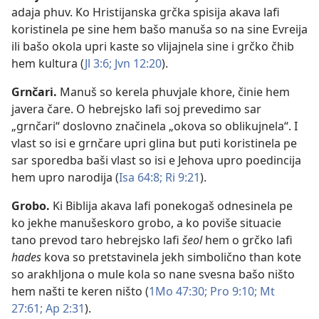
adaja phuv. Ko Hristijanska grčka spisija akava lafi
koristinela pe sine hem bašo manuša so na sine Evreija
ili bašo okola upri kaste so vlijajnela sine i grčko čhib
hem kultura (
Jl 3:6;
Jvn 12:20
).
Grnčari
.
Manuš so kerela phuvjale khore, činie hem
javera čare. O hebrejsko lafi soj prevedimo sar
„grnčari“ doslovno značinela „okova so oblikujnela“. I
vlast so isi e grnčare upri glina but puti koristinela pe
sar sporedba baši vlast so isi e Jehova upro poedincija
hem upro narodija (
Isa 64:8;
Ri 9:21
).
Grobo
.
Ki Biblija akava lafi ponekogaš odnesinela pe
ko jekhe manušeskoro grobo, a ko poviše situacie
tano prevod taro hebrejsko lafi
šeol
hem o grčko lafi
hades
kova so pretstavinela jekh simbolično than kote
so arakhljona o mule kola so nane svesna bašo ništo
hem našti te keren ništo (
1Mo 47:30;
Pro 9:10;
Mt
27:61;
Ap 2:31
).