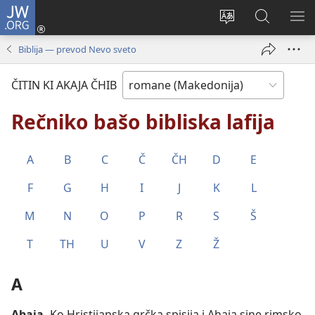
JW.ORG
Logirin
tu
Change
Rode
SI
(opens
site
ki
O
Biblija — prevod Nevo sveto
new
language
JW.ORG
ME
window)
ČITIN KI AKAJA ČHIB
Rečniko bašo bibliska lafija
A
B
C
Č
ČH
D
E
F
G
H
I
J
K
L
M
N
O
P
R
S
Š
T
TH
U
V
Z
Ž
A
Ahaja
.
Ko Hristijanska grčka spisija i Ahaja sine rimsko