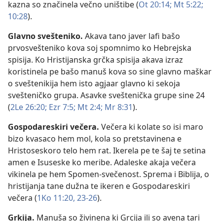
kazna so značinela večno uništibe (
Ot 20:14;
Mt 5:22;
10:28
).
Glavno svešteniko
.
Akava tano javer lafi bašo
prvosvešteniko kova soj spomnimo ko Hebrejska
spisija. Ko Hristijanska grčka spisija akava izraz
koristinela pe bašo manuš kova so sine glavno maškar
o sveštenikija hem isto agjaar glavno ki sekoja
svešteničko grupa. Asavke sveštenička grupe sine 24
(
2Le 26:20;
Ezr 7:5;
Mt 2:4;
Mr 8:31
).
Gospodareskiri večera
.
Večera ki kolate so isi maro
bizo kvasaco hem mol, kola so pretstavinena e
Hristoseskoro telo hem rat. Ikerela pe te šaj te setina
amen e Isuseske ko meribe. Adaleske akaja večera
vikinela pe hem Spomen-svečenost. Sprema i Biblija, o
hristijanja tane dužna te ikeren e Gospodareskiri
večera (
1Ko 11:20,
23-26
).
Grkija
.
Manuša so živinena ki Grcija ili so avena tari