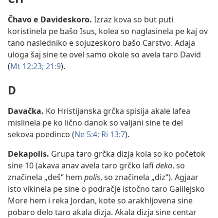
Čhavo e Davideskoro
.
Izraz kova so but puti
koristinela pe bašo Isus, kolea so naglasinela pe kaj ov
tano nasledniko e sojuzeskoro bašo Carstvo. Adaja
uloga šaj sine te ovel samo okole so avela taro David
(
Mt 12:23;
21:9
).
D
Davačka
.
Ko Hristijanska grčka spisija akale lafea
mislinela pe ko lično danok so valjani sine te del
sekova poedinco (
Ne 5:4;
Ri 13:7
).
Dekapolis
.
Grupa taro grčka dizja kola so ko početok
sine 10 (akava anav avela taro grčko lafi
deka
, so
značinela „deš“ hem
polis
, so značinela „diz“). Agjaar
isto vikinela pe sine o podračje istočno taro Galilejsko
More hem i reka Jordan, kote so arakhljovena sine
pobaro delo taro akala dizja. Akala dizja sine centar