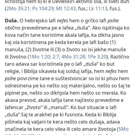
ličnostija hem 6) ki e Devleskiri aktivno sila, ili sveti duh
(
2Mo 35:21;
Ps 104:29;
Mt 12:43
, fus.;
Lk 11:13
, fus.).
Duša
.
O hebrejsko lafi
nefes
hem o grčko lafi
psihe
obično prevedinena pe e lafea „duša“. Ako ispitinaja ko
kova način tane koristime akala lafija, ka dikha jasno
kaj ola koristinena pe keda kerela pe lafi bašo (1)
manuša, (2) životne ili (3) o životo so isi jekhe manuše
ili životno (
1Mo 1:20;
2:7;
4Mo 31:28;
1Pe 3:20
). Različno
taro adava sar koristinela pe o lafi „duša“ ko but
religie, i Biblija sikavela kaj solduj lafija, hem
nefes
hem
psihe
povrzime tane e suštestvoncar so isi ki phuv hem
odnesinena pe ko nešto soj materijalno, nešto so šaj te
pipinel pe, nešto so dikhjola hem nešto so merela. Ko
akava prevod, akala lafija tane najčesto prevedime e
lafencar „životo“ ili „manuš“. Ko but situacie o lafi
„duša“ šaj te arakhel pe ki fusnota. Keda ki Biblija
pišinela kaj valjani te kera nešto celo dušaja, adava
značinela te kera celo vilea ili celo amare životoja (
5Mo