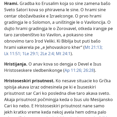
Hrami
.
Gradba ko Erusalim koja so sine zamena bašo
Sveto šatori kova so phiravena le sine. O hrami sine
centar obožavibaske e Izraelconge. O prvo hrami
gradingja le o Solomon, a uništingje le o Vaviloncija. O
dujto hrami gradingja le o Zorovavel, otkeda irangje pe
taro zarobeništvo ko Vavilon, a pokasno sine
obnovimo taro Irod Veliki. Ki Biblija but puti bašo
hrami vakerela pe „e Jehovaskoro kher“ (
Mt 21:13;
Lk 11:51;
1Le 29:1;
2Le 2:4;
Mt 24:1
).
Hristijanja
.
O anav kova so dengja o Devel e Isus
Hristoseskere sledbenikonge (
Ap 11:26;
26:28
).
Hristoseskiri prisutnost
.
Ko nesave situacie ko Grčka
spisija akava izraz odnesinela pe ki e Isuseskiri
prisutnost sar Cari ko posledna dive taro akava sveto.
Akaja prisutnost počmingja keda o Isus ulo Mesijansko
Cari ko nebo. E Hristoseskiri prisutnost nane samo
jekh kratko vreme keda nekoj avela hem odma palo