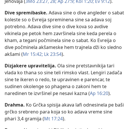
Jehovaja (
3Mo 23:27, 28;
Ap 27:9;
Kol 1:20;
Ev 9:12
).
Dive spremibaske
.
Adava sine o dive angleder o sabat
koleste so o Evreija spreminena sine sa adava soj
potrebno. Adava dive sine o dive kova so avdive
vikinela pe petok hem završinela sine keda perela o
kham, a tegani počminela sine o sabat. Ko Evreija o
dive počminela akšameske hem trajnela dži ko sledno
akšami (
Mr 15:42;
Lk 23:54
).
Dizjakere upravitelija
.
Ola sine pretstavnikija tari
vlada ko thana so sine teli rimsko vlast. Lengiri zadača
sine te ikeren o redo, te upravinen e parencar, te
sudinen okolenge so phagena o zakoni hem te
naredinen te izvršinel pe nesavi kazna (
Ap 16:20
).
Drahma
.
Ko Grčka spisija akava lafi odnesinela pe baši
grčko srebreno para koja so ko adava vreme sine
phari 3,4 gramija (
Mt 17:24
).