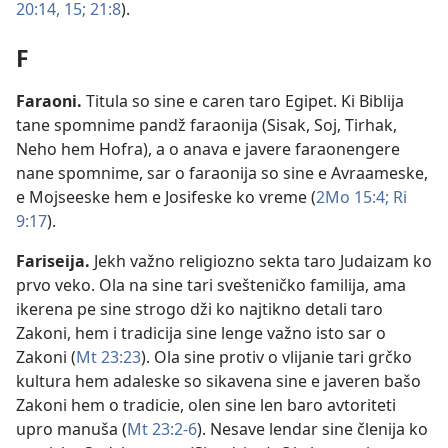
20:14, 15;
21:8
).
F
Faraoni
.
Titula so sine e caren taro Egipet. Ki Biblija
tane spomnime pandž faraonija (Sisak, Soj, Tirhak,
Neho hem Hofra), a o anava e javere faraonengere
nane spomnime, sar o faraonija so sine e Avraameske,
e Mojseeske hem e Josifeske ko vreme (
2Mo 15:4;
Ri
9:17
).
Fariseija
.
Jekh važno religiozno sekta taro Judaizam ko
prvo veko. Ola na sine tari svešteničko familija, ama
ikerena pe sine strogo dži ko najtikno detali taro
Zakoni, hem i tradicija sine lenge važno isto sar o
Zakoni (
Mt 23:23
). Ola sine protiv o vlijanie tari grčko
kultura hem adaleske so sikavena sine e javeren bašo
Zakoni hem o tradicie, olen sine len baro avtoriteti
upro manuša (
Mt 23:2-6
). Nesave lendar sine členija ko