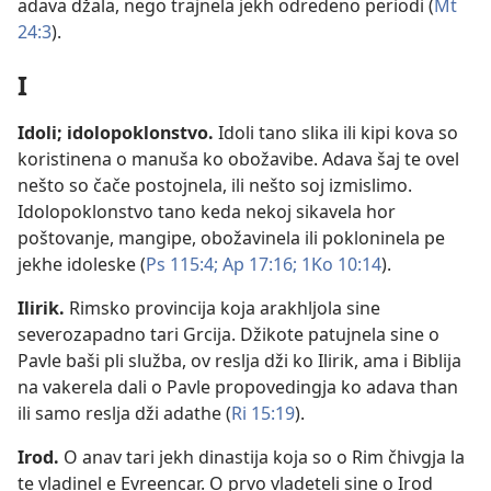
adava džala, nego trajnela jekh odredeno periodi (
Mt
24:3
).
I
Idoli
;
idolopoklonstvo
.
Idoli tano slika ili kipi kova so
koristinena o manuša ko obožavibe. Adava šaj te ovel
nešto so čače postojnela, ili nešto soj izmislimo.
Idolopoklonstvo tano keda nekoj sikavela hor
poštovanje, mangipe, obožavinela ili pokloninela pe
jekhe idoleske (
Ps 115:4;
Ap 17:16;
1Ko 10:14
).
Ilirik
.
Rimsko provincija koja arakhljola sine
severozapadno tari Grcija. Džikote patujnela sine o
Pavle baši pli služba, ov reslja dži ko Ilirik, ama i Biblija
na vakerela dali o Pavle propovedingja ko adava than
ili samo reslja dži adathe (
Ri 15:19
).
Irod
.
O anav tari jekh dinastija koja so o Rim čhivgja la
te vladinel e Evreencar. O prvo vladeteli sine o Irod