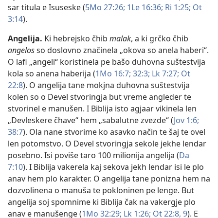
sar titula e Isuseske (
5Mo 27:26;
1Le 16:36;
Ri 1:25;
Ot
3:14
).
Angelija
.
Ki hebrejsko čhib
malak
, a ki grčko čhib
angelos
so doslovno značinela „okova so anela haberi“.
O lafi „angeli“ koristinela pe bašo duhovna suštestvija
kola so anena haberija (
1Mo 16:7;
32:3;
Lk 7:27;
Ot
22:8
). O angelija tane mokjna duhovna suštestvija
kolen so o Devel stvoringja but vreme angleder te
stvorinel e manušen. I Biblija isto agjaar vikinela len
„Devleskere čhave“ hem „sabalutne zvezde“ (
Jov 1:6;
38:7
). Ola nane stvorime ko asavko način te šaj te ovel
len potomstvo. O Devel stvoringja sekole jekhe lendar
posebno. Isi poviše taro 100 milionija angelija (
Da
7:10
). I Biblija vakerela kaj sekova jekh lendar isi le plo
anav hem plo karakter. O angelija tane ponizna hem na
dozvolinena o manuša te pokloninen pe lenge. But
angelija soj spomnime ki Biblija čak na vakergje plo
anav e manušenge (
1Mo 32:29;
Lk 1:26;
Ot 22:8, 9
). E