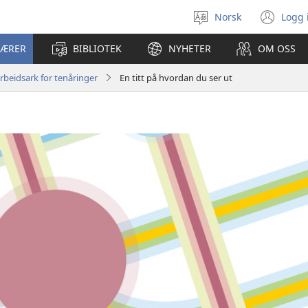
Norsk
Logg 
Velg
(åp
språk
nyt
LÆRER
BIBLIOTEK
NYHETER
OM OSS
vin
rbeidsark for tenåringer
En titt på hvordan du ser ut