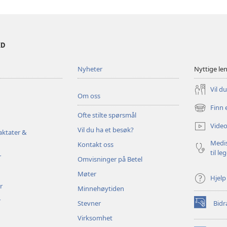
ED
Nyheter
Nyttige le
Vil d
Om oss
Finn 
(åpner
Ofte stilte spørsmål
nytt
Video
Vil du ha et besøk?
vindu)
aktater &
Medis
Kontakt oss
til le
r
Omvisninger på Betel
Møter
Hjelp
r
Minnehøytiden
r
Stevner
Bidr
(åpner
nytt
Virksomhet