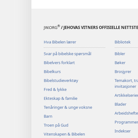
®
JW.ORG
/ JEHOVAS VITNERS OFFISIELLE NETTST
Hva Bibelen lærer
Bibliotek
Svar på bibelske spørsmål
Bibler
Bibelvers forklart
Bøker
Bibelkurs
Brosjyrer
Bibelstudieverktøy
Temakort, tr
invitasjoner
Fred & lykke
Artikkelserie
Ekteskap & familie
Blader
Tenåringer & unge voksne
Arbeidshefte
Barn
Programme
Troen på Gud
Indekser
Vitenskapen & Bibelen