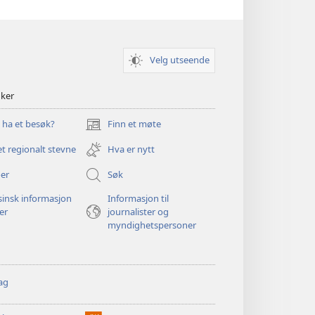
Velg utseende
nker
u ha et besøk?
Finn et møte
(åpner
nytt
et regionalt stevne
Hva er nytt
vindu)
er
Søk
insk informasjon
Informasjon til
ger
journalister og
myndighetspersoner
ag