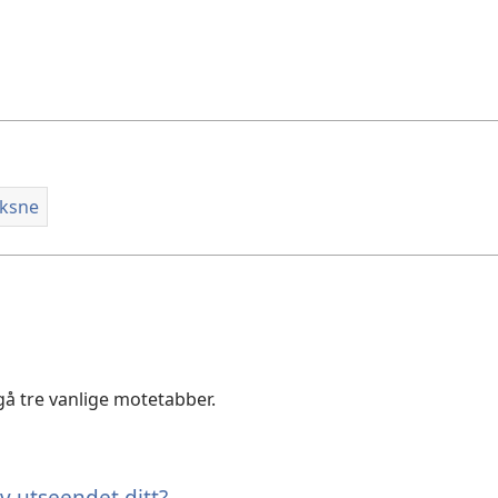
oksne
å tre vanlige motetabber.
av utseendet ditt?