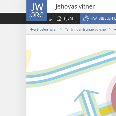
JW.ORG
Jehovas vitner
HJEM
HVA BIBELEN 
Hva Bibelen lærer
Tenåringer & unge voksne
A