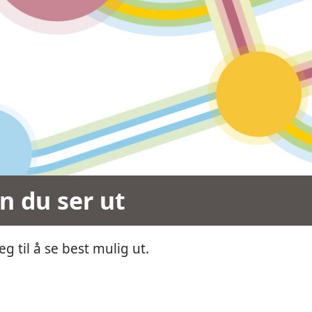
n du ser ut
g til å se best mulig ut.