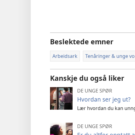
Beslektede emner
Arbeidsark
Tenåringer & unge v
Kanskje du også liker
DE UNGE SPØR
Hvordan ser jeg ut?
Lær hvordan du kan unng
DE UNGE SPØR
Er du altfor opptatt 