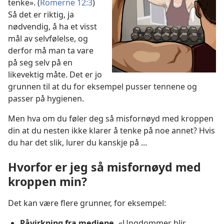
tenke». (
Romerne 12:3
)
Så det er riktig, ja
nødvendig, å ha et visst
mål av selvfølelse, og
derfor må man ta vare
på seg selv på en
likevektig måte. Det er jo
grunnen til at du for eksempel pusser tennene og
passer på hygienen.
Men hva om du føler deg så misfornøyd med kroppen
din at du nesten ikke klarer å tenke på noe annet? Hvis
du har det slik, lurer du kanskje på ...
Hvorfor er jeg så misfornøyd med
kroppen min?
Det kan være flere grunner, for eksempel:
Påvirkning fra mediene.
«Ungdommer blir