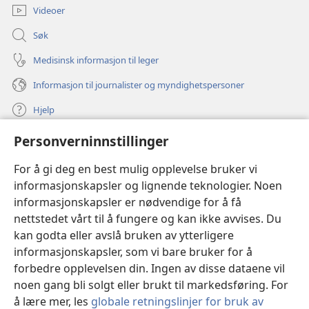
Videoer
Søk
Medisinsk informasjon til leger
Informasjon til journalister og myndighetspersoner
Hjelp
Personverninnstillinger
Bidrag
(åpner
nytt
For å gi deg en best mulig opplevelse bruker vi
vindu)
Watchtower ONLINE LIBRARY™
informasjonskapsler og lignende teknologier. Noen
(åpner
informasjonskapsler er nødvendige for å få
nytt
®
JW Hub
vindu)
nettstedet vårt til å fungere og kan ikke avvises. Du
(åpner
nytt
kan godta eller avslå bruken av ytterligere
®
JW Library
vindu)
informasjonskapsler, som vi bare bruker for å
forbedre opplevelsen din. Ingen av disse dataene vil
Watchtower Library
noen gang bli solgt eller brukt til markedsføring. For
å lære mer, les
globale retningslinjer for bruk av