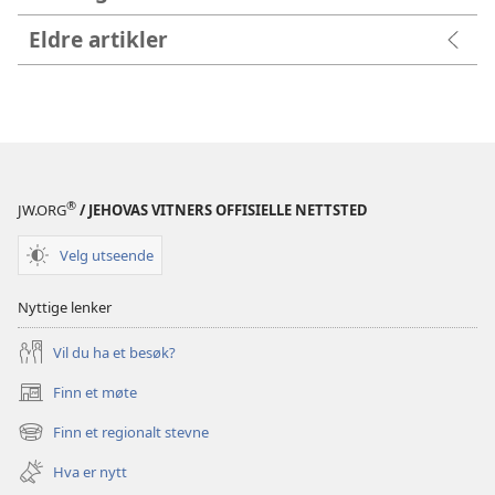
Eldre artikler
®
JW.ORG
/ JEHOVAS VITNERS OFFISIELLE NETTSTED
Velg utseende
Nyttige lenker
Vil du ha et besøk?
Finn et møte
(åpner
nytt
Finn et regionalt stevne
(åpner
vindu)
nytt
Hva er nytt
vindu)