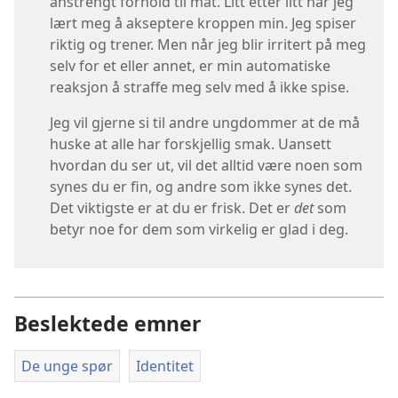
anstrengt forhold til mat. Litt etter litt har jeg
lært meg å akseptere kroppen min. Jeg spiser
riktig og trener. Men når jeg blir irritert på meg
selv for et eller annet, er min automatiske
reaksjon å straffe meg selv med å ikke spise.
Jeg vil gjerne si til andre ungdommer at de må
huske at alle har forskjellig smak. Uansett
hvordan du ser ut, vil det alltid være noen som
synes du er fin, og andre som ikke synes det.
Det viktigste er at du er frisk. Det er
det
som
betyr noe for dem som virkelig er glad i deg.
Beslektede emner
De unge spør
Identitet