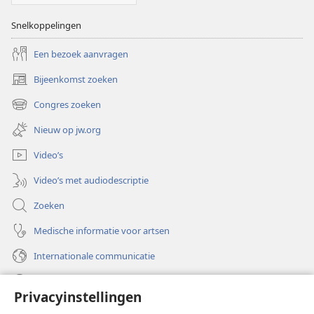
Snelkoppelingen
Een bezoek aanvragen
Bijeenkomst zoeken
(opent
nieuw
Congres zoeken
(opent
venster)
nieuw
Nieuw op jw.org
venster)
Video’s
Video’s met audiodescriptie
Zoeken
Medische informatie voor artsen
Internationale communicatie
Help
Privacyinstellingen