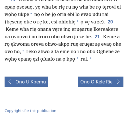
epaọ ọsosuọ, yọ wha be riẹ ru nọ wha be rọ tẹrovi ei
+
wọhọ ukpẹ
nọ o be jọ oria ebi lo evaọ udu rai
+
20
(bẹsenọ oke o rẹ ke, esi ohiohiẹ
ọ vẹ va ze).
Keme wha riẹ onana vẹre inọ eruẹaruẹ Ikereakere
21
na ọvuọvo i no iroro obọ ohwo jọ ze he.
Keme a
rọ ẹkwoma oreva ohwo-akpọ ruẹ eruẹaruẹ evaọ oke
+
ọvo ho,
rekọ ahwo a ta eme nọ i no obọ Ọghẹnẹ ze
+
*
wọhọ epanọ ẹzi ọfuafo na ọ kpọ
rai.
Onọ U Kpemu
Onọ O Kẹle Riẹ
Copyrights for this publication