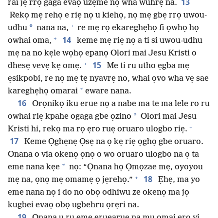
13
rai jẹ rrọ gaga evaọ uzẹme nọ wha wuhrẹ na.
Rekọ mẹ rehọ e riẹ nọ u kiehọ, nọ mẹ gbẹ rrọ uwou-
+
*
udhu
nana na,
re mẹ rọ ekareghẹhọ fi ọwhọ họ
+
14
owhai oma,
keme mẹ riẹ nọ a ti si uwou-udhu
mẹ na no kẹle wọhọ epanọ Olori mai Jesu Kristi o
+
15
dhesẹ vevẹ kẹ omẹ.
Me ti ru utho ẹgba mẹ
ẹsikpobi, re nọ mẹ tẹ nyavrẹ no, whai ọvo wha vẹ sae
*
kareghẹhọ omarai
eware nana.
16
Orọnikọ iku erue nọ a nabe ma te ma lele ro ru
*
owhai riẹ kpahe ogaga gbe ọzino
Olori mai Jesu
+
Kristi hi, rekọ ma rọ ẹro ruẹ oruaro ulogbo riẹ.
17
Keme Ọghẹnẹ Ọsẹ na ọ kẹ riẹ ọghọ gbe oruaro.
Onana o via okenọ ọnọ o wo oruaro ulogbo na ọ ta
*
eme nana kẹe
nọ: “Ọnana họ Ọmọzae mẹ, oyoyou
+
18
mẹ na, ọnọ mẹ omamẹ ọ jẹrehọ.”
Ẹhẹ, ma yo
eme nana nọ i do no obọ odhiwu ze okenọ ma jọ
kugbei evaọ obọ ugbehru ọrẹri na.
19
Onana u ru ẹme eruẹaruẹ na mu omai ẹro vi