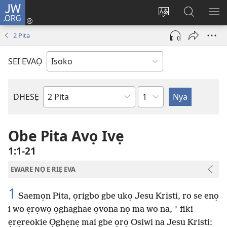
JW.ORG
Ro
Eva
Nwene
Gwọlọ
RO
(opens
ẹvẹrẹ
JW.ORG
2 Pita
new
window)
SEI EVAỌ
Uzou
DHESẸ
Ebe
Ebaibol
Obe Pita Avọ Ivẹ
1:1-21
EWARE NỌ E RIẸ EVA
1
Saemọn Pita, ọrigbo gbe ukọ Jesu Kristi, ro se enọ
*
i wo ẹrọwọ ọghaghae ọvona nọ ma wo na,
fiki
ẹrẹreokie Ọghẹnẹ mai gbe ọrọ Osiwi na Jesu Kristi: