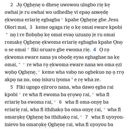
2
Jọ Ọghẹnẹ o dhesẹ uwowou ulogbo riẹ kẹ
owhai je ru owhai wo udhedhẹ vi epaọ anwẹdẹ
+
ẹkwoma eriariẹ egbagba
kpahe Ọghẹnẹ gbe Jesu
3
Olori mai,
keme ogaga riẹ o kẹ omai eware kpobi
*
nọ i re fiobọhọ kẹ omai evaọ uzuazọ je ru omai
romakẹ Ọghẹnẹ ẹkwoma eriariẹ egbagba kpahe Ọnọ
+
4
o se omai
fiki oruaro gbe ewoma riẹ.
Ọ rọ
ẹkwoma eware nana ya obọdẹ eyaa eghaghae na kẹ
+
*
omai,
re wha rọ ẹkwoma eware nana wo oma ẹzi
+
wọhọ Ọghẹnẹ,
keme wha vabọ no ogbekuo nọ ọ rrọ
*
akpọ na no, onọ isiuru iyoma
e rẹ wha ze.
5
Fiki ugogo ẹjiroro nana, wha dawo ẹgba rai
+
+
kpobi
re wha fi ewoma ba ẹrọwọ rai,
wha fi
+
6
eriariẹ ba ewoma rai,
wha fi oma-onyẹ ba
+
eriariẹ rai, wha fi ithihakọ ba oma-onyẹ rai,
wha fi
+
7
omarọkẹ Ọghẹnẹ ba ithihakọ rai,
wha fi uyoyou-
inievo ba omarọkẹ Ọghẹnẹ rai, wha fi uyoyou ba