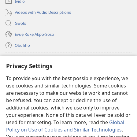
Ividio
Videos with Audio Descriptions
Gwọlọ
Evuẹ Rọkẹ Akpọ-Soso
Obufihọ
Ru Unevaze
(opens
Privacy Settings
new
window)
UWOU-EBE ITANẸTE orọ Watchtower
To provide you with the best possible experience, we
(opens
use cookies and similar technologies. Some cookies
new
®
JW Hub
window)
are necessary to make our website work and cannot
(opens
be refused. You can accept or decline the use of
new
JW Library
window)
additional cookies, which we use only to improve
your experience. None of this data will ever be sold or
used for marketing. To learn more, read the
Global
Policy on Use of Cookies and Similar Technologies
.
Copyright
© 2026 Watch Tower Bible and Tract Society of Pennsylvania.