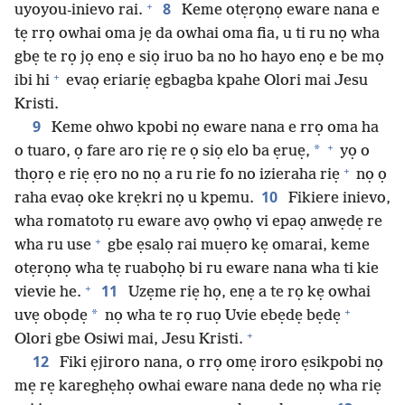
+
8
uyoyou-inievo rai.
Keme otẹrọnọ eware nana e
tẹ rrọ owhai oma jẹ da owhai oma fia, u ti ru nọ wha
gbẹ te rọ jọ enọ e siọ iruo ba no ho hayo enọ e be mọ
+
ibi hi
evaọ eriariẹ egbagba kpahe Olori mai Jesu
Kristi.
9
Keme ohwo kpobi nọ eware nana e rrọ oma ha
+
*
o tuaro, ọ fare aro riẹ re ọ siọ elo ba ẹruẹ,
yọ o
+
thọrọ e riẹ ẹro no nọ a ru rie fo no izieraha riẹ
nọ ọ
10
raha evaọ oke krẹkri nọ u kpemu.
Fikiere inievo,
wha romatotọ ru eware avọ ọwhọ vi epaọ anwẹdẹ re
+
wha ru use
gbe ẹsalọ rai muẹro kẹ omarai, keme
otẹrọnọ wha tẹ ruabọhọ bi ru eware nana wha ti kie
+
11
vievie he.
Uzẹme riẹ họ, enẹ a te rọ kẹ owhai
+
*
uvẹ obọdẹ
nọ wha te rọ ruọ Uvie ebẹdẹ bẹdẹ
+
Olori gbe Osiwi mai, Jesu Kristi.
12
Fiki ẹjiroro nana, o rrọ omẹ iroro ẹsikpobi nọ
mẹ rẹ kareghẹhọ owhai eware nana dede nọ wha riẹ