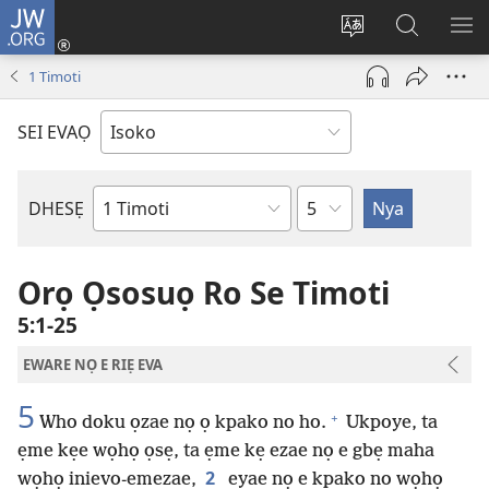
JW.ORG
Ro
Eva
Nwene
Gwọlọ
RO
(opens
ẹvẹrẹ
JW.ORG
1 Timoti
new
window)
SEI EVAỌ
Uzou
DHESẸ
Ebe
Ebaibol
Orọ Ọsosuọ Ro Se Timoti
5:1-25
EWARE NỌ E RIẸ EVA
5
+
Who doku ọzae nọ ọ kpako no ho.
Ukpoye, ta
ẹme kẹe wọhọ ọsẹ, ta ẹme kẹ ezae nọ e gbẹ maha
2
wọhọ inievo-emezae,
eyae nọ e kpako no wọhọ