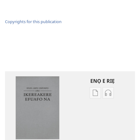
Copyrights for this publication
ENỌ E RIẸ
Oghẹrẹ
Oghẹrẹ
enọ
ọnọ
e
whọ
riẹ
gwọlọ
nọ
danlodu
whọ
Efafa