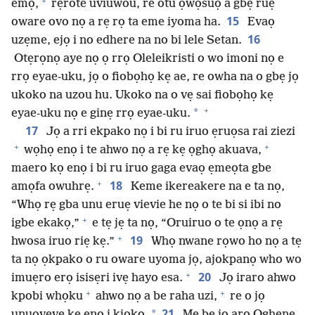
+
emọ,
rẹrote uviuwou, re otu ọwọsuọ a gbẹ ruẹ
15
oware ovo nọ a rẹ rọ ta eme iyoma ha.
Evaọ
16
uzẹme, ejọ i no edhere na no bi lele Setan.
Otẹrọnọ aye nọ ọ rrọ Oleleikristi o wo imoni nọ e
rrọ eyae-uku, jọ o fiobọhọ kẹ ae, re owha na o gbẹ jọ
ukoko na uzou hu. Ukoko na o vẹ sai fiobọhọ kẹ
+
*
eyae-uku nọ e ginẹ rrọ eyae-uku.
17
Jọ a rri ekpako nọ i bi ru iruo ẹruọsa rai ziezi
+
+
wọhọ enọ i te ahwo nọ a rẹ kẹ ọghọ akuava,
maero kọ enọ i bi ru iruo gaga evaọ ẹmeọta gbe
+
18
amọfa owuhrẹ.
Keme ikereakere na e ta nọ,
“Whọ rẹ gba unu eruẹ vievie he nọ o te bi si ibi no
+
igbe ekakọ,”
e tẹ jẹ ta nọ, “Oruiruo o te ọnọ a rẹ
+
19
hwosa iruo riẹ kẹ.”
Whọ nwane rọwo ho nọ a tẹ
ta nọ ọkpako o ru oware uyoma jọ, ajokpanọ who wo
+
20
imuẹro erọ isisẹri ivẹ hayo esa.
Jọ iraro ahwo
+
+
kpobi whọku
ahwo nọ a be raha uzi,
re o jọ
21
*
unuovẹvẹ kẹ enọ i kiọkọ.
Mẹ be jọ aro Ọghẹnẹ