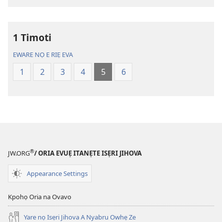
rẹ
Akpọ
sae
Ọkpokpọ
danlodu
ọrọ
1 Timoti
Efafa
Ikereakere
Akpọ
Efuafo
EWARE NỌ E RIẸ EVA
Ọkpokpọ
Na
1
2
3
4
5
6
ọrọ
(Onọ
Ikereakere
a
Efuafo
wariẹ
Na
fa
(Onọ
evaọ
a
2013)
wariẹ
®
JW.ORG
/ ORIA EVUẸ ITANẸTE ISẸRI JIHOVA
fa
evaọ
Appearance Settings
2013)
Kpohọ Oria na Ovavo
Yare nọ Isẹri Jihova A Nyabru Owhẹ Ze