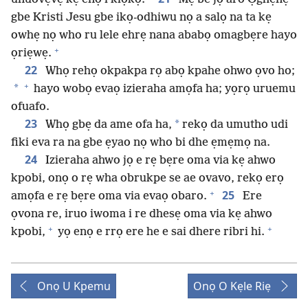
gbe Kristi Jesu gbe ikọ-odhiwu nọ a salọ na ta kẹ
owhẹ nọ who ru lele ehrẹ nana ababọ omagbẹre hayo
+
ọriẹwẹ.
22
Whọ rehọ okpakpa rọ abọ kpahe ohwo ọvo ho;
+
*
hayo wobọ evaọ izieraha amọfa ha; yọrọ uruemu
ofuafo.
23
*
Whọ gbẹ da ame ofa ha,
rekọ da umutho udi
fiki eva ra na gbe ẹyao nọ who bi dhe ẹmẹmọ na.
24
Izieraha ahwo jọ e rẹ bẹre oma via kẹ ahwo
kpobi, onọ o rẹ wha obrukpe se ae ovavo, rekọ erọ
+
25
amọfa e rẹ bẹre oma via evaọ obaro.
Ere
ọvona re, iruo iwoma i re dhesẹ oma via kẹ ahwo
+
+
kpobi,
yọ enọ e rrọ ere he e sai dhere ribri hi.
Onọ U Kpemu
Onọ O Kẹle Riẹ