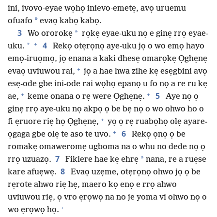
ini, ivovo-eyae wọhọ inievo-emetẹ, avọ uruemu
*
ofuafo
evaọ kabọ kabọ.
3
*
Wo ororokẹ
rọkẹ eyae-uku nọ e ginẹ rrọ eyae-
+
4
*
uku.
Rekọ otẹrọnọ aye-uku jọ o wo emọ hayo
emọ-iruọmọ, jọ enana a kaki dhesẹ omarọkẹ Ọghẹnẹ
+
evaọ uviuwou rai,
jọ a hae hwa zihe kẹ esẹgbini avọ
esẹ-ode gbe ini-ode rai wọhọ epanọ u fo nọ a re ru kẹ
+
+
5
ae,
keme onana o rẹ were Ọghẹnẹ.
Aye nọ ọ
ginẹ rrọ aye-uku nọ akpọ ọ be bẹ nọ o wo ohwo ho o
+
fi ẹruore riẹ họ Ọghẹnẹ,
yọ ọ rẹ ruabọhọ olẹ ayare-
+
6
ọgaga gbe olẹ te aso te uvo.
Rekọ ọnọ ọ be
romakẹ omaweromẹ ugboma na o whu no dede nọ ọ
7
*
rrọ uzuazọ.
Fikiere hae kẹ ehrẹ
nana, re a ruẹse
8
kare afuẹwẹ.
Evaọ uzẹme, otẹrọnọ ohwo jọ ọ be
rẹrote ahwo riẹ hẹ, maero kọ enọ e rrọ ahwo
uviuwou riẹ, ọ vro ẹrọwọ na no je yoma vi ohwo nọ o
+
wo ẹrọwọ họ.