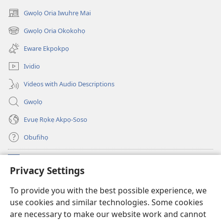
Gwọlọ Oria Iwuhrẹ Mai
(opens
new
Gwọlọ Oria Okokohọ
(opens
window)
new
Eware Ekpokpọ
window)
Ividio
Videos with Audio Descriptions
Gwọlọ
Evuẹ Rọkẹ Akpọ-Soso
Obufihọ
Ru Unevaze
(opens
Privacy Settings
new
window)
UWOU-EBE ITANẸTE orọ Watchtower
To provide you with the best possible experience, we
(opens
use cookies and similar technologies. Some cookies
new
®
JW Hub
window)
are necessary to make our website work and cannot
(opens