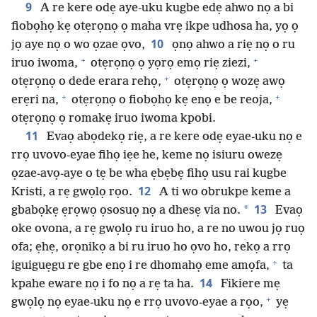
9
A re kere odẹ aye-uku kugbe edẹ ahwo nọ a bi
fiobọhọ kẹ otẹrọnọ ọ maha vrẹ ikpe udhosa ha, yọ ọ
10
jọ aye nọ o wo ọzae ọvo,
ọnọ ahwo a riẹ nọ o ru
+
+
iruo iwoma,
otẹrọnọ ọ yọrọ emọ riẹ ziezi,
+
otẹrọnọ o dede erara rehọ,
otẹrọnọ ọ wozẹ awọ
+
+
erẹri na,
otẹrọnọ o fiobọhọ kẹ enọ e be reoja,
otẹrọnọ ọ romakẹ iruo iwoma kpobi.
11
Evaọ abọdekọ riẹ, a re kere odẹ eyae-uku nọ e
rrọ uvovo-eyae fihọ iẹe he, keme nọ isiuru owezẹ
ọzae-avọ-aye o tẹ be wha ẹbẹbẹ fihọ usu rai kugbe
12
Kristi, a rẹ gwọlọ rọo.
A ti wo obrukpe keme a
13
*
gbabọkẹ ẹrọwọ ọsosuọ nọ a dhesẹ via no.
Evaọ
oke ovona, a rẹ gwọlọ ru iruo ho, a re no uwou jọ ruọ
ofa; ẹhẹ, orọnikọ a bi ru iruo ho ọvo ho, rekọ a rrọ
+
iguiguẹgu re gbe enọ i re dhomahọ eme amọfa,
ta
14
kpahe eware nọ i fo nọ a rẹ ta ha.
Fikiere mẹ
+
gwọlọ nọ eyae-uku nọ e rrọ uvovo-eyae a rọo,
yẹ