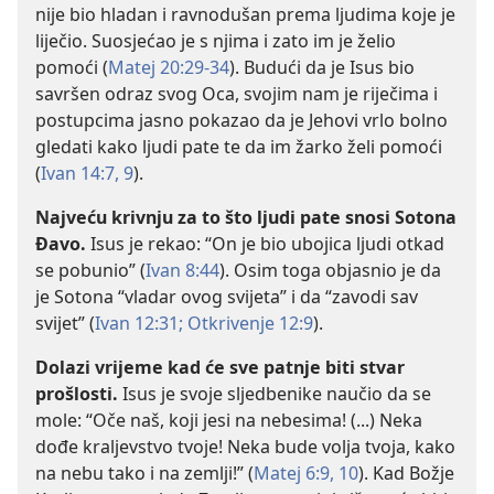
nije bio hladan i ravnodušan prema ljudima koje je
liječio. Suosjećao je s njima i zato im je želio
pomoći (
Matej 20:29-34
). Budući da je Isus bio
savršen odraz svog Oca, svojim nam je riječima i
postupcima jasno pokazao da je Jehovi vrlo bolno
gledati kako ljudi pate te da im žarko želi pomoći
(
Ivan 14:7,
9
).
Najveću krivnju za to što ljudi pate snosi Sotona
Đavo.
Isus je rekao: “On je bio ubojica ljudi otkad
se pobunio” (
Ivan 8:44
). Osim toga objasnio je da
je Sotona “vladar ovog svijeta” i da “zavodi sav
svijet” (
Ivan 12:31;
Otkrivenje 12:9
).
Dolazi vrijeme kad će sve patnje biti stvar
prošlosti.
Isus je svoje sljedbenike naučio da se
mole: “Oče naš, koji jesi na nebesima! (...) Neka
dođe kraljevstvo tvoje! Neka bude volja tvoja, kako
na nebu tako i na zemlji!” (
Matej 6:9, 10
). Kad Božje