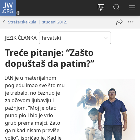
JW.ORG
Prijava
(otvara
Promijeni
JW.ORG
PO
se
jezik
|
IZ
Stražarska kula | studeni 2012.
novi
Pretraga
prozor)
JEZIK ČLANKA
Treće pitanje: “Zašto
dopuštaš da patim?”
IAN je u materijalnom
pogledu imao sve što mu
je trebalo, no čeznuo je
za očevom ljubavlju i
pažnjom. “Moj je otac
puno pio i bio je vrlo
grub prema majci. Zato
ga nikad nisam previše
volio”, ispričao je. Kad je