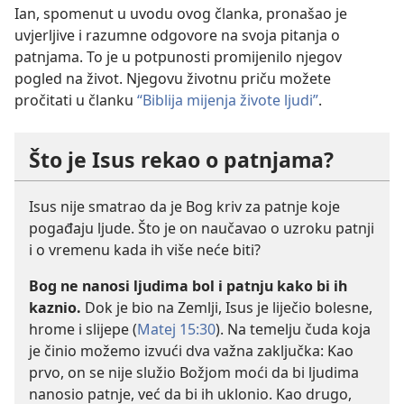
Ian, spomenut u uvodu ovog članka, pronašao je
uvjerljive i razumne odgovore na svoja pitanja o
patnjama. To je u potpunosti promijenilo njegov
pogled na život. Njegovu životnu priču možete
pročitati u članku
“Biblija mijenja živote ljudi”
.
Što je Isus rekao o patnjama?
Isus nije smatrao da je Bog kriv za patnje koje
pogađaju ljude. Što je on naučavao o uzroku patnji
i o vremenu kada ih više neće biti?
Bog ne nanosi ljudima bol i patnju kako bi ih
kaznio.
Dok je bio na Zemlji, Isus je liječio bolesne,
hrome i slijepe (
Matej 15:30
). Na temelju čuda koja
je činio možemo izvući dva važna zaključka: Kao
prvo, on se nije služio Božjom moći da bi ljudima
nanosio patnje, već da bi ih uklonio. Kao drugo,