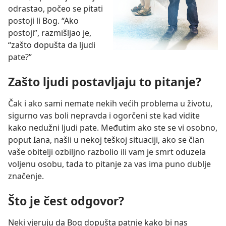
odrastao, počeo se pitati
postoji li Bog. “Ako
postoji”, razmišljao je,
“zašto dopušta da ljudi
pate?”
Zašto ljudi postavljaju to pitanje?
Čak i ako sami nemate nekih većih problema u životu,
sigurno vas boli nepravda i ogorčeni ste kad vidite
kako nedužni ljudi pate. Međutim ako ste se vi osobno,
poput Iana, našli u nekoj teškoj situaciji, ako se član
vaše obitelji ozbiljno razbolio ili vam je smrt oduzela
voljenu osobu, tada to pitanje za vas ima puno dublje
značenje.
Što je čest odgovor?
Neki vjeruju da Bog dopušta patnje kako bi nas