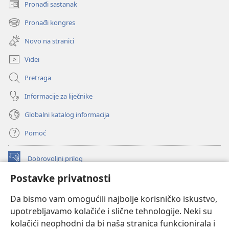
Pronađi sastanak
(otvara
se
Pronađi kongres
(otvara
novi
se
prozor)
Novo na stranici
novi
prozor)
Videi
Pretraga
Informacije za liječnike
Globalni katalog informacija
Pomoć
Dobrovoljni prilog
(otvara
se
Postavke privatnosti
novi
INTERNETSKA BIBLIOTEKA Watchtower
(otvara
prozor)
Da bismo vam omogućili najbolje korisničko iskustvo,
se
®
JW Hub
upotrebljavamo kolačiće i slične tehnologije. Neki su
novi
(otvara
prozor)
kolačići neophodni da bi naša stranica funkcionirala i
se