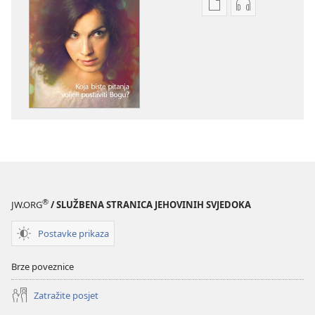
Postavke
Postavke
preuzimanja
preuzimanja
naših
zvučnih
izdanja
sadržaja
STRAŽARSKA
STRAŽARSKA
KULA
KULA
studeni 2012.
studeni 2012.
®
JW.ORG
/ SLUŽBENA STRANICA JEHOVINIH SVJEDOKA
Postavke prikaza
Brze poveznice
Zatražite posjet