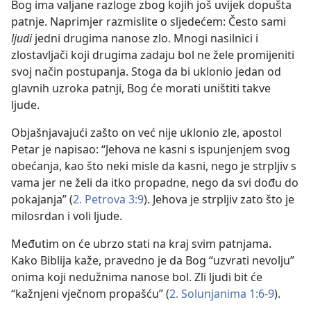
Bog ima valjane razloge zbog kojih još uvijek dopušta
patnje. Naprimjer razmislite o sljedećem: Često sami
ljudi
jedni drugima nanose zlo. Mnogi nasilnici i
zlostavljači koji drugima zadaju bol ne žele promijeniti
svoj način postupanja. Stoga da bi uklonio jedan od
glavnih uzroka patnji, Bog će morati uništiti takve
ljude.
Objašnjavajući zašto on već nije uklonio zle, apostol
Petar je napisao: “Jehova ne kasni s ispunjenjem svog
obećanja, kao što neki misle da kasni, nego je strpljiv s
vama jer ne želi da itko propadne, nego da svi dođu do
pokajanja” (
2. Petrova 3:9
). Jehova je strpljiv zato što je
milosrdan i voli ljude.
Međutim on će ubrzo stati na kraj svim patnjama.
Kako Biblija kaže, pravedno je da Bog “uzvrati nevolju”
onima koji nedužnima nanose bol. Zli ljudi bit će
“kažnjeni vječnom propašću” (
2. Solunjanima 1:6-9
).