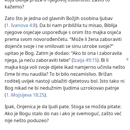
kažemo?
Zato što je jedna od glavnih Božjih osobina ljubav
(
1. Ivanova 4:8
). Da bi nam približila tu misao, Biblija
njegove osjećaje uspoređuje s onim što majka osjeća
prema svom novorođenčetu. “Može li žena zaboraviti
dojenče svoje i ne smilovati se sinu utrobe svoje?”
upitao je Bog. Zatim je dodao: “Ako bi ona i zaboravila
njega, ja neću zaboraviti
tebe” (
Izaija 49:15
). Bi li
majka koja voli svoje dijete ikad namjerno učinila nešto
čime bi mu naudila? To bi bilo nezamislivo. Brižan
roditelj uvijek nastoji ublažiti djetetovu bol. Isto tako ni
Bog nikad ne bi nedužnim ljudima uzrokovao patnje
(
1. Mojsijeva 18:25
).
Ipak, činjenica je da ljudi pate. Stoga se možda pitate:
Ako je Bogu stalo do nas i ako je svemoguć, zašto već
nije nešto poduzeo?