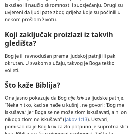
iskušao ili naučio skromnosti i suosjećanju. Drugi su
uvjereni da ljudi pate zbog grijeha koje su počinili u
nekom prošlom životu.
Koji zaključak proizlazi iz takvih
gledišta?
Bog je ili ravnodušan prema ljudskoj patnji ili pak
okrutan. U svakom slučaju, takvog je Boga teško
voljeti.
Što kaže Biblija?
Ona jasno pokazuje da Bog
nije kriv
za ljudske patnje.
“Neka nitko, kad se nađe u kušnji, ne govori: ‘Bog me
iskušava.’ Jer Boga se ne može zlom iskušavati, a ni on
nikoga zlom ne iskušava” (
Jakov 1:13
). Ustvari,
pomisao da je Bog kriv za zlo potpuno je suprotna slici
koju Biblija pruža o njegovoj osobnosti. Zašto to