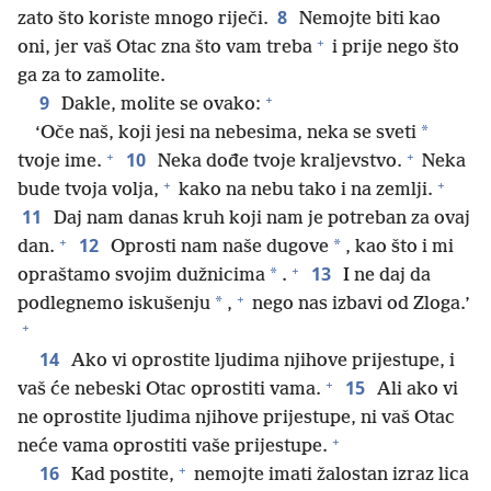
8
zato što koriste mnogo riječi.
Nemojte biti kao
+
oni, jer vaš Otac zna što vam treba
i prije nego što
ga za to zamolite.
+
9
Dakle, molite se ovako:
*
‘Oče naš, koji jesi na nebesima, neka se sveti
+
+
10
tvoje ime.
Neka dođe tvoje kraljevstvo.
Neka
+
+
bude tvoja volja,
kako na nebu tako i na zemlji.
11
Daj nam danas kruh koji nam je potreban za ovaj
+
12
*
dan.
Oprosti nam naše dugove
, kao što i mi
+
13
*
opraštamo svojim dužnicima
.
I ne daj da
+
*
podlegnemo iskušenju
,
nego nas izbavi od Zloga.’
+
14
Ako vi oprostite ljudima njihove prijestupe, i
+
15
vaš će nebeski Otac oprostiti vama.
Ali ako vi
ne oprostite ljudima njihove prijestupe, ni vaš Otac
+
neće vama oprostiti vaše prijestupe.
+
16
Kad postite,
nemojte imati žalostan izraz lica