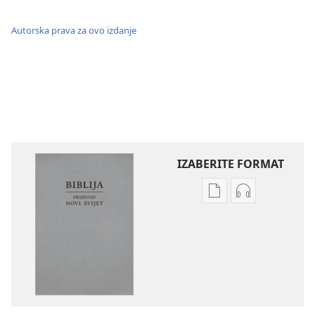
Autorska prava za ovo izdanje
IZABERITE FORMAT
Postavke
Postavke
preuzimanja
preuzimanja
naših
zvučnih
izdanja
sadržaja
Biblija
Biblija
–
–
prijevod
prijevod