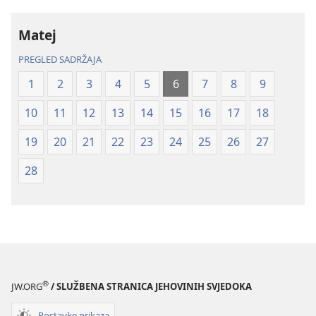
Novi
Novi
svijet
svijet
Matej
(revizija
(revizija
2020.)
2020.)
PREGLED SADRŽAJA
1
2
3
4
5
6
7
8
9
10
11
12
13
14
15
16
17
18
19
20
21
22
23
24
25
26
27
28
®
JW.ORG
/ SLUŽBENA STRANICA JEHOVINIH SVJEDOKA
Postavke prikaza