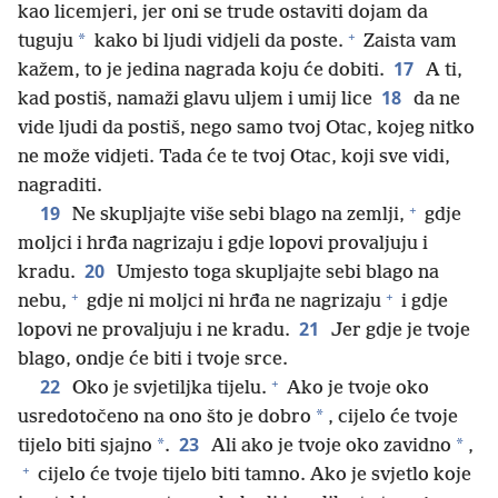
kao licemjeri, jer oni se trude ostaviti dojam da
+
*
tuguju
kako bi ljudi vidjeli da poste.
Zaista vam
17
kažem, to je jedina nagrada koju će dobiti.
A ti,
18
kad postiš, namaži glavu uljem i umij lice
da ne
vide ljudi da postiš, nego samo tvoj Otac, kojeg nitko
ne može vidjeti. Tada će te tvoj Otac, koji sve vidi,
nagraditi.
+
19
Ne skupljajte više sebi blago na zemlji,
gdje
moljci i hrđa nagrizaju i gdje lopovi provaljuju i
20
kradu.
Umjesto toga skupljajte sebi blago na
+
+
nebu,
gdje ni moljci ni hrđa ne nagrizaju
i gdje
21
lopovi ne provaljuju i ne kradu.
Jer gdje je tvoje
blago, ondje će biti i tvoje srce.
+
22
Oko je svjetiljka tijelu.
Ako je tvoje oko
*
usredotočeno na ono što je dobro
, cijelo će tvoje
23
*
*
tijelo biti sjajno
.
Ali ako je tvoje oko zavidno
,
+
cijelo će tvoje tijelo biti tamno. Ako je svjetlo koje