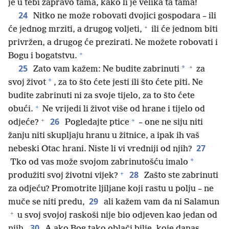
je u tebi zapravo tama, kako li je velika ta tama!
24
Nitko ne može robovati dvojici gospodara – ili
+
će jednog mrziti, a drugog voljeti,
ili će jednom biti
privržen, a drugog će prezirati. Ne možete robovati i
+
Bogu i bogatstvu.
+
25
*
Zato vam kažem: Ne budite zabrinuti
za
*
svoj život
, za to što ćete jesti ili što ćete piti. Ne
budite zabrinuti ni za svoje tijelo, za to što ćete
+
obući.
Ne vrijedi li život više od hrane i tijelo od
+
+
26
odjeće?
Pogledajte ptice
– one ne siju niti
žanju niti skupljaju hranu u žitnice, a ipak ih vaš
27
nebeski Otac hrani. Niste li vi vredniji od njih?
*
Tko od vas može svojom zabrinutošću imalo
+
28
produžiti svoj životni vijek?
Zašto ste zabrinuti
za odjeću? Promotrite ljiljane koji rastu u polju – ne
29
muče se niti predu,
ali kažem vam da ni Salamun
+
u svoj svojoj raskoši nije bio odjeven kao jedan od
30
njih.
A ako Bog tako oblači bilje, koje danas