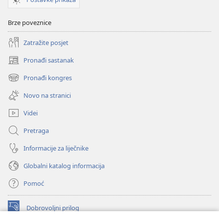
Brze poveznice
Zatražite posjet
Pronađi sastanak
(otvara
se
Pronađi kongres
(otvara
novi
se
prozor)
Novo na stranici
novi
prozor)
Videi
Pretraga
Informacije za liječnike
Globalni katalog informacija
Pomoć
Dobrovoljni prilog
(otvara