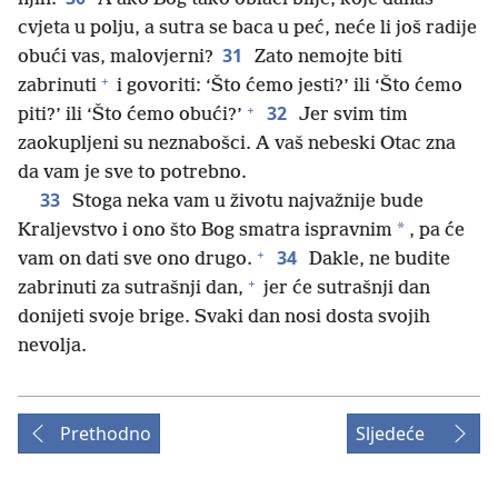
cvjeta u polju, a sutra se baca u peć, neće li još radije
31
obući vas, malovjerni?
Zato nemojte biti
+
zabrinuti
i govoriti: ‘Što ćemo jesti?’ ili ‘Što ćemo
+
32
piti?’ ili ‘Što ćemo obući?’
Jer svim tim
zaokupljeni su neznabošci. A vaš nebeski Otac zna
da vam je sve to potrebno.
33
Stoga neka vam u životu najvažnije bude
*
Kraljevstvo i ono što Bog smatra ispravnim
, pa će
+
34
vam on dati sve ono drugo.
Dakle, ne budite
+
zabrinuti za sutrašnji dan,
jer će sutrašnji dan
donijeti svoje brige. Svaki dan nosi dosta svojih
nevolja.
Prethodno
Sljedeće