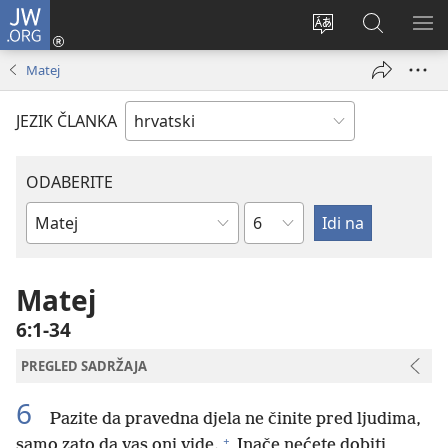
JW.ORG
Prijava
(otvara
Promijeni
JW.ORG
PO
se
jezik
|
IZ
Matej
novi
Pretraga
prozor)
JEZIK ČLANKA
ODABERITE
Poglavlje
Biblijska
knjiga
Matej
6:1-34
PREGLED SADRŽAJA
6
Pazite da pravedna djela ne činite pred ljudima,
+
samo zato da vas oni vide.
Inače nećete dobiti