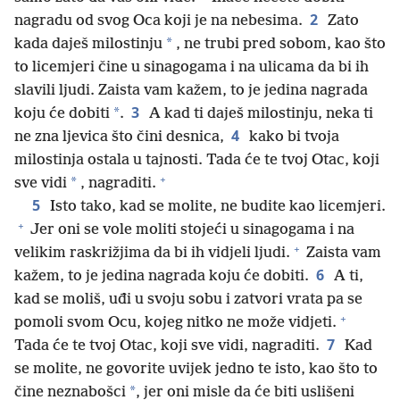
2
nagradu od svog Oca koji je na nebesima.
Zato
*
kada daješ milostinju
, ne trubi pred sobom, kao što
to licemjeri čine u sinagogama i na ulicama da bi ih
slavili ljudi. Zaista vam kažem, to je jedina nagrada
3
*
koju će dobiti
.
A kad ti daješ milostinju, neka ti
4
ne zna ljevica što čini desnica,
kako bi tvoja
milostinja ostala u tajnosti. Tada će te tvoj Otac, koji
+
*
sve vidi
, nagraditi.
5
Isto tako, kad se molite, ne budite kao licemjeri.
+
Jer oni se vole moliti stojeći u sinagogama i na
+
velikim raskrižjima da bi ih vidjeli ljudi.
Zaista vam
6
kažem, to je jedina nagrada koju će dobiti.
A ti,
kad se moliš, uđi u svoju sobu i zatvori vrata pa se
+
pomoli svom Ocu, kojeg nitko ne može vidjeti.
7
Tada će te tvoj Otac, koji sve vidi, nagraditi.
Kad
se molite, ne govorite uvijek jedno te isto, kao što to
*
čine neznabošci
, jer oni misle da će biti uslišeni