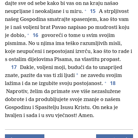
dajte sve od sebe kako bi vas on na kraju našao
+
15
neuprljane i neokaljane i u miru.
A strpljivost
našeg Gospodina smatrajte spasenjem, kao što vam
je i naš voljeni brat Pavao napisao po mudrosti koju
+
16
je dobio,
govoreći o tome u svim svojim
pismima. No u njima ima teško razumljivih misli,
koje neupućeni i nepostojani izvrću, kao što to rade i
s ostalim dijelovima Pisama, na vlastitu propast.
17
Dakle, voljeni moji, budući da to unaprijed
*
znate, pazite da vas ti zli ljudi
ne zavedu svojim
+
18
lažima i da ne izgubite svoju postojanost.
Naprotiv, želim da primate sve više nezaslužene
dobrote i da produbljujete svoje znanje o našem
Gospodinu i Spasitelju Isusu Kristu. On neka je
hvaljen i sada i u svu vječnost! Amen.