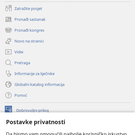
Zatražite posjet
Pronađi sastanak
(otvara
se
Pronađi kongres
(otvara
novi
se
prozor)
Novo na stranici
novi
prozor)
Videi
Pretraga
Informacije za liječnike
Globalni katalog informacija
Pomoć
Dobrovoljni prilog
(otvara
se
Postavke privatnosti
novi
INTERNETSKA BIBLIOTEKA Watchtower
(otvara
prozor)
Da bismo vam omogućili najbolje korisničko iskustvo,