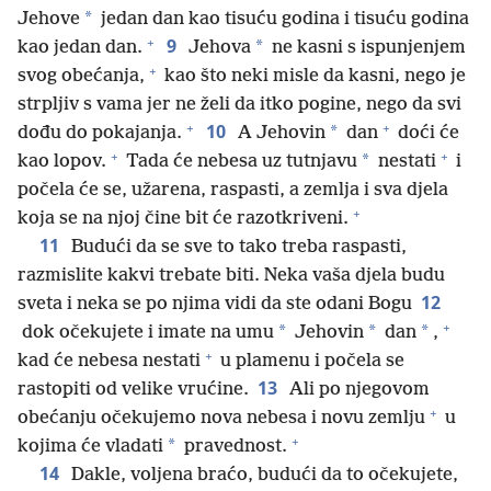
*
Jehove
jedan dan kao tisuću godina i tisuću godina
+
9
*
kao jedan dan.
Jehova
ne kasni s ispunjenjem
+
svog obećanja,
kao što neki misle da kasni, nego je
strpljiv s vama jer ne želi da itko pogine, nego da svi
+
+
10
*
dođu do pokajanja.
A Jehovin
dan
doći će
+
+
*
kao lopov.
Tada će nebesa uz tutnjavu
nestati
i
počela će se, užarena, raspasti, a zemlja i sva djela
+
koja se na njoj čine bit će razotkriveni.
11
Budući da se sve to tako treba raspasti,
razmislite kakvi trebate biti. Neka vaša djela budu
12
sveta i neka se po njima vidi da ste odani Bogu
+
*
*
*
dok očekujete i imate na umu
Jehovin
dan
,
+
kad će nebesa nestati
u plamenu i počela se
13
rastopiti od velike vrućine.
Ali po njegovom
+
obećanju očekujemo nova nebesa i novu zemlju
u
+
*
kojima će vladati
pravednost.
14
Dakle, voljena braćo, budući da to očekujete,