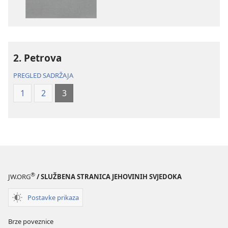
–
–
prijevod
prijevod
Novi
Novi
svijet
svijet
2. Petrova
(revizija
(revizija
2020.)
2020.)
PREGLED SADRŽAJA
1
2
3
®
JW.ORG
/ SLUŽBENA STRANICA JEHOVINIH SVJEDOKA
Postavke prikaza
Brze poveznice