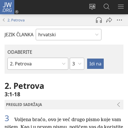
JW.ORG
Prijava
(otvara
Promijeni
JW.ORG
PO
se
jezik
|
IZ
2. Petrova
novi
Pretraga
prozor)
JEZIK ČLANKA
ODABERITE
Poglavlje
Biblijska
knjiga
2. Petrova
3:1-18
PREGLED SADRŽAJA
3
Voljena braćo, ovo je već drugo pismo koje vam
pišem. Kao i u prvom pismu, potičem vas da koristite