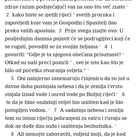
+
zdrav razum podsjećajući vas na ono što već znate
2
*
kako biste se sjetili riječi
svetih proroka i
zapovijedi koje vam je Gospodin i Spasitelj dao
3
preko vaših apostola.
Prije svega znajte ovo: U
posljednjim danima pojavit će se podrugljivci koji će
+
4
se rugati, povoditi se za svojim željama
i
+
govoriti: “Gdje je ta njegova obećana prisutnost?
*
Otkad su naši preci pomrli
, sve je isto kao što je
+
bilo od početka stvaranja svijeta.”
5
Oni namjerno zanemaruju činjenicu da su još u
davno doba postojala nebesa i da je zemlja čvrsto
+
6
stajala iznad vode i usred vode po Božjoj riječi
te da je time ondašnji svijet bio uništen kad je bio
+
7
potopljen vodom.
A sadašnja nebesa i zemlja
tom su istom riječju pohranjeni za vatru i čuvaju se
+
dok ne dođe dan suda i uništenja bezbožnika.
8
Ali nemojte zaboraviti, voljeni moji, da je kod