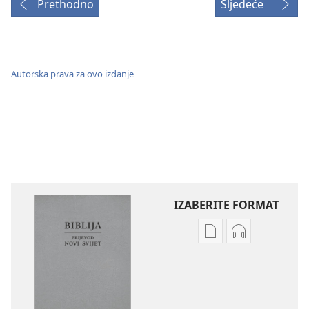
Prethodno
Sljedeće
Autorska prava za ovo izdanje
IZABERITE FORMAT
Postavke
Postavke
preuzimanja
preuzimanja
naših
zvučnih
izdanja
sadržaja
Biblija
Biblija