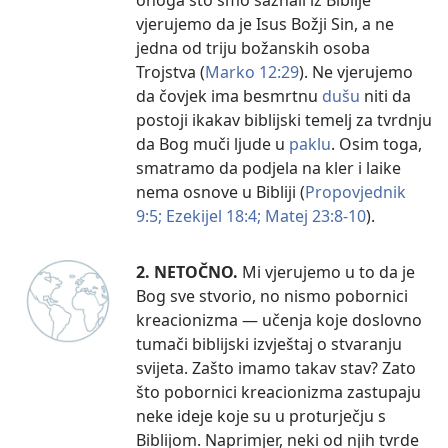
vjerujemo da je Isus Božji Sin, a ne
jedna od triju božanskih osoba
Trojstva (
Marko 12:29
). Ne vjerujemo
da čovjek ima besmrtnu
dušu
niti da
postoji ikakav biblijski temelj za tvrdnju
da Bog muči ljude u
paklu
. Osim toga,
smatramo da podjela na kler i laike
nema osnove u Bibliji (
Propovjednik
9:5;
Ezekijel 18:4;
Matej 23:8-10
).
2. NETOČNO.
Mi vjerujemo u to da je
Bog sve stvorio, no nismo pobornici
kreacionizma — učenja koje doslovno
tumači biblijski izvještaj o stvaranju
svijeta. Zašto imamo takav stav? Zato
što pobornici kreacionizma zastupaju
neke ideje koje su u proturječju s
Biblijom. Naprimjer, neki od njih tvrde