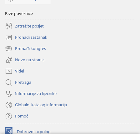
Brze poveznice
Zatražite posjet
Pronađi sastanak
(otvara
se
Pronađi kongres
(otvara
novi
se
prozor)
Novo na stranici
novi
prozor)
Videi
Pretraga
Informacije za liječnike
Globalni katalog informacija
Pomoć
Dobrovoljni prilog
(otvara