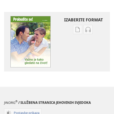
IZABERITE FORMAT
Postavke
Postavke
preuzimanja
preuzimanja
naših
zvučnih
izdanja
sadržaja
PROBUDITE
PROBUDITE
SE!
SE!
Važno
Važno
je
je
kako
kako
gledate
gledate
na
na
život!
život!
®
JW.ORG
/ SLUŽBENA STRANICA JEHOVINIH SVJEDOKA
Postavke prikaza