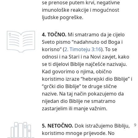
se prenose putem krvi, negativne
imunološke reakcije i mogućnost
ljudske pogreške.
4. TOČNO.
Mi smatramo da je cijelo
Sveto pismo “nadahnuto od Boga i
korisno” (
2. Timoteju 3:16
). To se
odnosi i na Stari i na Novi zavjet, kako
se ti dijelovi Biblije najčešće nazivaju.
Kad govorimo o njima, obično
koristimo izraze “hebrejski dio Biblije” i
“grčki dio Biblije” te druge slične
nazive. Na taj način pokazujemo da
nijedan dio Biblije ne smatramo
zastarjelim ili manje važnim.
5. NETOČNO.
Dok istražujemo Bibliju,
koristimo mnoge prijevode. No