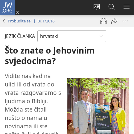
JW.ORG
Prijava
(otvara
Promijeni
JW.ORG
PO
se
jezik
|
IZ
Probudite se! | Br. 1/2016.
novi
Pretraga
prozor)
JEZIK ČLANKA
Što znate o Jehovinim
svjedocima?
Vidite nas kad na
ulici ili od vrata do
vrata razgovaramo s
ljudima o Bibliji.
Možda ste čitali
nešto o nama u
novinama ili ste