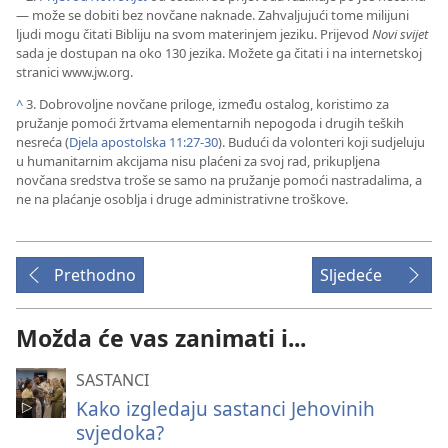
— može se dobiti bez novčane naknade. Zahvaljujući tome milijuni
ljudi mogu čitati Bibliju na svom materinjem jeziku. Prijevod
Novi svijet
sada je dostupan na oko 130 jezika. Možete ga čitati i na internetskoj
stranici www.jw.org.
^
3. Dobrovoljne novčane priloge, između ostalog, koristimo za
pružanje pomoći žrtvama elementarnih nepogoda i drugih teških
nesreća (
Djela apostolska 11:27-30
). Budući da volonteri koji sudjeluju
u humanitarnim akcijama nisu plaćeni za svoj rad, prikupljena
novčana sredstva troše se samo na pružanje pomoći nastradalima, a
ne na plaćanje osoblja i druge administrativne troškove.
Prethodno
Sljedeće
Možda će vas zanimati i...
SASTANCI
Kako izgledaju sastanci Jehovinih
svjedoka?