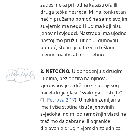
zadesi neka prirodna katastrofa ili
druga teška nesreća. Mi na konkretan
način pružamo pomoć ne samo svojim
suvjernicima nego i ljudima koji nisu
Jehovini svjedoci. Nastradalima ujedno
nastojimo pružiti utjehu i duhovnu
pomoć, što im je u takvim teškim
3
trenucima itekako potrebno.
8. NETOČNO.
U ophođenju s drugim
ljudima, bez obzira na njihovu
vjeroispovijed, držimo se biblijskog
načela koje glasi: “Svakoga poštujte”
(
1. Petrova 2:17
). U nekim zemljama
ima i više stotina tisuća Jehovinih
svjedoka, no mi od tamošnjih vlasti ne
tražimo da zabrane ili ograniče
djelovanje drugih vjerskih zajednica.