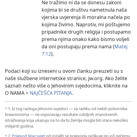
Ne tražimo ni da se donesu zakoni
kojima bi se društvu nametnula naša
vjerska uvjerenja ili moralna načela po
kojima živimo. Naprotiv, mi poštujemo
pripadnike drugih religija i postupamo
prema njima onako kako bismo voljeli
da oni postupaju prema nama (
Matej
7:12
).
Podaci koji su izneseni u ovom članku preuzeti su s
naše službene internetske stranice, jw.org. Ako želite
saznati nešto više o Jehovinim svjedocima, kliknite na
O NAMA >
NAJČEŠĆA PITANJA
.
^
1. Iz tog razloga Jehovini svjedoci — za razliku od nekih pobornika
kreacionizma — ne osporavaju rezultate ozbiljnih znanstvenih
istraživanja koja ukazuju na to da bi Zemlja mogla biti stara nekoliko
milijardi godina.
^
2.
Prijevod
Novi svijet
od ostalih se prijevoda razlikuje po još nečemu