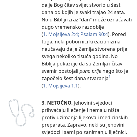
da je Bog čitav svijet stvorio u šest
dana od kojih je svaki trajao 24 sata.
No u Bibliji izraz “dan” može označavati
dugo vremensko razdoblje
(
1. Mojsijeva 2:4;
Psalam 90:4
). Pored
toga, neki pobornici kreacionizma
naučavaju da je Zemlja stvorena prije
svega nekoliko tisuća godina. No
Biblija pokazuje da su Zemlja i čitav
svemir postojali
puno prije
nego što je
1
započelo šest dana stvaranja
(
1. Mojsijeva 1:1
).
3. NETOČNO.
Jehovini svjedoci
prihvaćaju liječenje i nemaju ništa
protiv uzimanja lijekova i medicinskih
preparata. Zapravo, neki su Jehovini
svjedoci i sami po zanimanju liječnici,