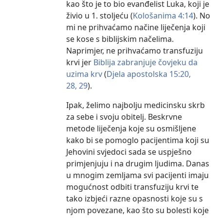
kao što je to bio evanđelist Luka, koji je
živio u 1. stoljeću (
Kološanima 4:14
). No
mi ne prihvaćamo načine liječenja koji
se kose s biblijskim načelima.
Naprimjer, ne prihvaćamo transfuziju
krvi jer
Biblija zabranjuje čovjeku da
uzima krv
(
Djela apostolska 15:20,
28, 29
).
Ipak, želimo najbolju medicinsku skrb
za sebe i svoju obitelj. Beskrvne
metode liječenja koje su osmišljene
kako bi se pomoglo pacijentima koji su
Jehovini svjedoci sada se uspješno
primjenjuju i na drugim ljudima. Danas
u mnogim zemljama svi pacijenti imaju
mogućnost odbiti transfuziju krvi te
tako izbjeći razne opasnosti koje su s
njom povezane, kao što su bolesti koje