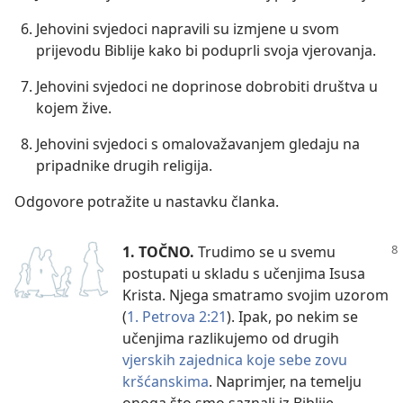
Jehovini svjedoci napravili su izmjene u svom
prijevodu Biblije kako bi poduprli svoja vjerovanja.
Jehovini svjedoci ne doprinose dobrobiti društva u
kojem žive.
Jehovini svjedoci s omalovažavanjem gledaju na
pripadnike drugih religija.
Odgovore potražite u nastavku članka.
1. TOČNO.
Trudimo se u svemu
postupati u skladu s učenjima Isusa
Krista. Njega smatramo svojim uzorom
(
1. Petrova 2:21
). Ipak, po nekim se
učenjima razlikujemo od drugih
vjerskih zajednica koje sebe zovu
kršćanskima
. Naprimjer, na temelju
onoga što smo saznali iz Biblije