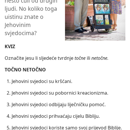
nešto čuli od drugih
ljudi. No koliko toga
uistinu znate o
Jehovinim
svjedocima?
KVIZ
Označite jesu li sljedeće tvrdnje
točne
ili
netočne.
TOČNO NETOČNO
Jehovini svjedoci su kršćani.
Jehovini svjedoci su pobornici kreacionizma.
Jehovini svjedoci odbijaju liječničku pomoć.
Jehovini svjedoci prihvaćaju cijelu Bibliju.
Jehovini svjedoci koriste samo svoj prijevod Biblije.