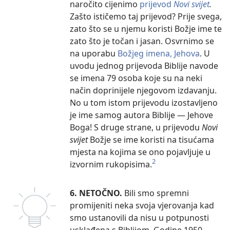
naročito cijenimo
prijevod
Novi svijet
.
Zašto ističemo taj prijevod? Prije svega,
zato što se u njemu koristi Božje ime te
zato što je točan i jasan. Osvrnimo se
na uporabu
Božjeg imena, Jehova
. U
uvodu jednog prijevoda Biblije navode
se imena 79 osoba koje su na neki
način doprinijele njegovom izdavanju.
No u tom istom prijevodu izostavljeno
je ime samog autora Biblije — Jehove
Boga! S druge strane, u prijevodu
Novi
svijet
Božje se ime koristi na tisućama
mjesta na kojima se ono pojavljuje u
2
izvornim rukopisima.
6. NETOČNO.
Bili smo spremni
promijeniti neka svoja vjerovanja kad
smo ustanovili da nisu u potpunosti
usklađena s Biblijom. Godine 1950.