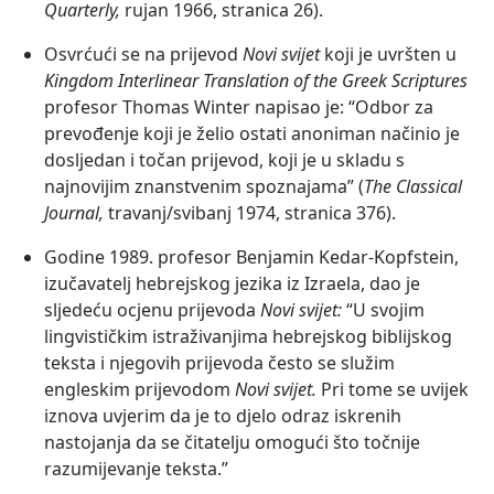
Quarterly,
rujan 1966, stranica 26).
Osvrćući se na prijevod
Novi svijet
koji je uvršten u
Kingdom Interlinear Translation of the Greek Scriptures
profesor Thomas Winter napisao je: “Odbor za
prevođenje koji je želio ostati anoniman načinio je
dosljedan i točan prijevod, koji je u skladu s
najnovijim znanstvenim spoznajama” (
The Classical
Journal,
travanj/svibanj 1974, stranica 376).
Godine 1989. profesor Benjamin Kedar-Kopfstein,
izučavatelj hebrejskog jezika iz Izraela, dao je
sljedeću ocjenu prijevoda
Novi svijet:
“U svojim
lingvističkim istraživanjima hebrejskog biblijskog
teksta i njegovih prijevoda često se služim
engleskim prijevodom
Novi svijet.
Pri tome se uvijek
iznova uvjerim da je to djelo odraz iskrenih
nastojanja da se čitatelju omogući što točnije
razumijevanje teksta.”