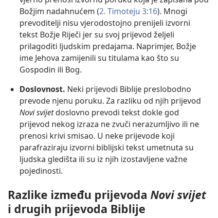
Božjim nadahnućem (
2. Timoteju 3:16
). Mnogi
prevoditelji nisu vjerodostojno prenijeli izvorni
tekst Božje Riječi jer su svoj prijevod željeli
prilagoditi ljudskim predajama. Naprimjer, Božje
ime Jehova zamijenili su titulama kao što su
Gospodin ili Bog.
Doslovnost.
Neki prijevodi Biblije preslobodno
prevode njenu poruku. Za razliku od njih prijevod
Novi svijet
doslovno prevodi tekst dokle god
prijevod nekog izraza ne zvuči nerazumljivo ili ne
prenosi krivi smisao. U neke prijevode koji
parafraziraju izvorni biblijski tekst umetnuta su
ljudska gledišta ili su iz njih izostavljene važne
pojedinosti.
Razlike između prijevoda
Novi svijet
i drugih prijevoda Biblije