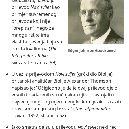
sveučilišta, naveo je
prijevod
Novi svijet
kao
primjer suvremenog
prijevoda koji nije
“prepisan”, nego za
mnoge retke ima
vlastita rješenja koja su
doista kvalitetna (
The
Edgar Johnson Goodspeed
Interpreter’s Bible,
svezak I, stranica 99).
U vezi s prijevodom
Novi svijet
(grčki dio Biblije)
britanski analitičar Biblije Alexander Thomson
napisao je: “Očigledno je da je ovaj prijevod djelo
vrsnih i nadarenih stručnjaka koji su nastojali u
najvećoj mogućoj mjeri u engleskom jeziku izraziti
pravi smisao grčkog teksta” (
The Differentiator,
travanj 1952, stranica 52).
Iako smatra da su u prijevodu
Novi svijet
neki reci