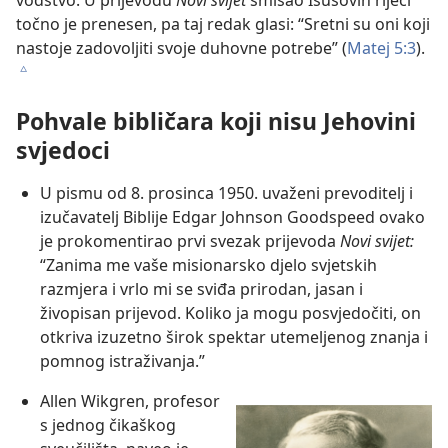
vodstvo. U prijevodu
Novi svijet
smisao Isusovih riječi
točno je prenesen, pa taj redak glasi: “Sretni su oni koji
nastoje zadovoljiti svoje duhovne potrebe” (
Matej 5:3
).
c
Pohvale bibličara koji nisu Jehovini
svjedoci
U pismu od 8. prosinca 1950. uvaženi prevoditelj i
izučavatelj Biblije Edgar Johnson Goodspeed ovako
je prokomentirao prvi svezak prijevoda
Novi svijet:
“Zanima me vaše misionarsko djelo svjetskih
razmjera i vrlo mi se sviđa prirodan, jasan i
živopisan prijevod. Koliko ja mogu posvjedočiti, on
otkriva izuzetno širok spektar utemeljenog znanja i
pomnog istraživanja.”
Allen Wikgren, profesor
s jednog čikaškog