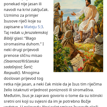
ponekad nije jasan ili
navodi na krivi zaključak.
Uzmimo za primjer
Isusove riječi koje su
zapisane u
Mateju 5:3
.
Taj redak u
Jeruzalemskoj
Bibliji
glasi: “Blago
siromasima duhom.” I
neki drugi prijevodi
prenose sličnu misao
(Stvarnost/Kršćanska
sadašnjost; Šarić;
Raspudić).
Mnogima
doslovan prijevod tog
retka nije jasan, a neki čak misle da je Isus tim riječima
želio istaknuti vrijednost poniznosti ili siromaštva.
Međutim, Isus je zapravo govorio o tome da su istinski
sretni oni koji su svjesni da im je potrebno Božje