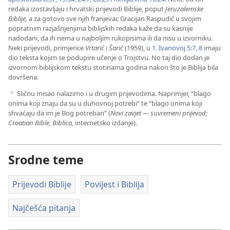
redaka izostavljaju i hrvatski prijevodi Biblije, poput
Jeruzalemske
Biblije,
a za gotovo sve njih franjevac Gracijan Raspudić u svojim
popratnim razjašnjenjima biblijskih redaka kaže da su kasnije
nadodani, da ih nema u najboljim rukopisima ili da nisu u izvorniku.
Neki prijevodi, primjerice
Vrtarić
i
Šarić
(1959), u
1. Ivanovoj 5:7, 8
imaju
dio teksta kojim se podupire učenje o Trojstvu. No taj dio dodan je
izvornom biblijskom tekstu stotinama godina nakon što je Biblija bila
dovršena.
Sličnu misao nalazimo i u drugim prijevodima. Naprimjer, “blago
c
onima koji znaju da su u duhovnoj potrebi” te “blago onima koji
shvaćaju da im je Bog potreban” (
Novi zavjet — suvremeni prijevod;
Croatian Bible, Biblica,
internetsko izdanje).
Srodne teme
Prijevodi Biblije
Povijest i Biblija
Najčešća pitanja