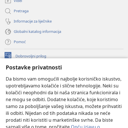
Videi
Pretraga
Informacije za liječnike
Globalni katalog informacija
Pomoć
Dobrovoljni prilog
(otvara
se
Postavke privatnosti
novi
INTERNETSKA BIBLIOTEKA Watchtower
(otvara
prozor)
Da bismo vam omogućili najbolje korisničko iskustvo,
se
®
JW Hub
upotrebljavamo kolačiće i slične tehnologije. Neki su
novi
(otvara
prozor)
kolačići neophodni da bi naša stranica funkcionirala i
se
®
JW Library
novi
ne mogu se odbiti. Dodatne kolačiće, koje koristimo
prozor)
samo za poboljšanje vašeg iskustva, možete prihvatiti
Watchtower Library
ili odbiti. Nijedan od tih podataka nikada se neće
prodati niti koristiti u marketinške svrhe. Da biste
saznali više o tome, pročitajte
Opću izjavu o