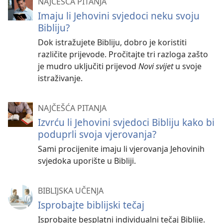
NAJČEŠĆA PITANJA
Imaju li Jehovini svjedoci neku svoju
Bibliju?
Dok istražujete Bibliju, dobro je koristiti
različite prijevode. Pročitajte tri razloga zašto
je mudro uključiti prijevod
Novi svijet
u svoje
istraživanje.
NAJČEŠĆA PITANJA
Izvrću li Jehovini svjedoci Bibliju kako bi
poduprli svoja vjerovanja?
Sami procijenite imaju li vjerovanja Jehovinih
svjedoka uporište u Bibliji.
BIBLIJSKA UČENJA
Isprobajte biblijski tečaj
Isprobajte besplatni individualni tečaj Biblije.