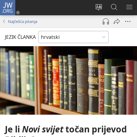
JW.ORG
Prijava
(otvara
Promijeni
JW.ORG
PO
se
jezik
|
IZ
Najčešća pitanja
novi
Pretraga
prozor)
JEZIK ČLANKA
Je li
Novi svijet
točan prijevod