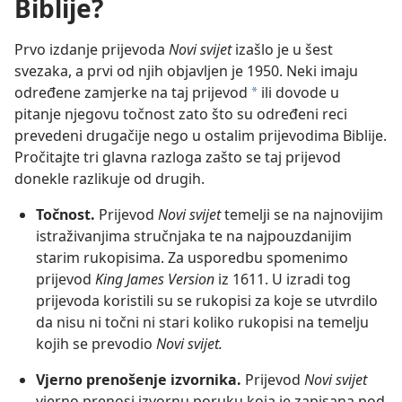
Biblije?
Prvo izdanje prijevoda
Novi svijet
izašlo je u šest
svezaka, a prvi od njih objavljen je 1950. Neki imaju
određene zamjerke na taj prijevod
ili dovode u
a
pitanje njegovu točnost zato što su određeni reci
prevedeni drugačije nego u ostalim prijevodima Biblije.
Pročitajte tri glavna razloga zašto se taj prijevod
donekle razlikuje od drugih.
Točnost.
Prijevod
Novi svijet
temelji se na najnovijim
istraživanjima stručnjaka te na najpouzdanijim
starim rukopisima. Za usporedbu spomenimo
prijevod
King James Version
iz 1611. U izradi tog
prijevoda koristili su se rukopisi za koje se utvrdilo
da nisu ni točni ni stari koliko rukopisi na temelju
kojih se prevodio
Novi svijet.
Vjerno prenošenje izvornika.
Prijevod
Novi svijet
vjerno prenosi izvornu poruku koja je zapisana pod