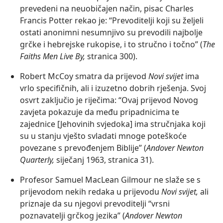
prevedeni na neuobičajen način, pisac Charles
Francis Potter rekao je: “Prevoditelji koji su željeli
ostati anonimni nesumnjivo su prevodili najbolje
grčke i hebrejske rukopise, i to stručno i točno” (
The
Faiths Men Live By,
stranica 300).
Robert McCoy smatra da prijevod
Novi svijet
ima
vrlo specifičnih, ali i izuzetno dobrih rješenja. Svoj
osvrt zaključio je riječima: “Ovaj prijevod Novog
zavjeta pokazuje da među pripadnicima te
zajednice [Jehovinih svjedoka] ima stručnjaka koji
su u stanju vješto svladati mnoge poteškoće
povezane s prevođenjem Biblije” (
Andover Newton
Quarterly,
siječanj 1963, stranica 31).
Profesor Samuel MacLean Gilmour ne slaže se s
prijevodom nekih redaka u prijevodu
Novi svijet,
ali
priznaje da su njegovi prevoditelji “vrsni
poznavatelji grčkog jezika” (
Andover Newton