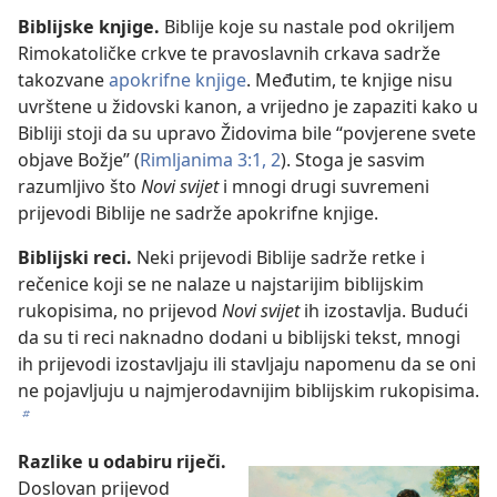
Biblijske knjige.
Biblije koje su nastale pod okriljem
Rimokatoličke crkve te pravoslavnih crkava sadrže
takozvane
apokrifne knjige
. Međutim, te knjige nisu
uvrštene u židovski kanon, a vrijedno je zapaziti kako u
Bibliji stoji da su upravo Židovima bile “povjerene svete
objave Božje” (
Rimljanima 3:1, 2
). Stoga je sasvim
razumljivo što
Novi svijet
i mnogi drugi suvremeni
prijevodi Biblije ne sadrže apokrifne knjige.
Biblijski reci.
Neki prijevodi Biblije sadrže retke i
rečenice koji se ne nalaze u najstarijim biblijskim
rukopisima, no prijevod
Novi svijet
ih izostavlja. Budući
da su ti reci naknadno dodani u biblijski tekst, mnogi
ih prijevodi izostavljaju ili stavljaju napomenu da se oni
ne pojavljuju u najmjerodavnijim biblijskim rukopisima.
b
Razlike u odabiru riječi.
Doslovan prijevod