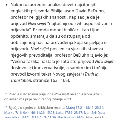
Nakon usporedne analize devet najčitanijih
engleskih prijevoda Biblije Jason David BeDuhn,
profesor religijskih znanosti, napisao je da je
prijevod
Novi svijet
“najtočniji od svih uspoređivanih
prijevoda”. Premda mnogi bibličari, kao i ljudi
općenito, smatraju da su odstupanja od
uobičajenog načina prevođenja koja se javljaju u
prijevodu
Novi svijet
posljedica vjerskih stavova
njegovih prevoditelja, profesor BeDuhn izjavio je:
“Većina razlika nastala je zato što prijevod
Novi svijet
doslovnije i konzervativnije, a samim tim i točnije,
prevodi izvorni tekst Novog zavjeta” (
Truth in
Translation,
stranice 163 i 165).
Riječ je o izdanjima prijevoda
Novi svijet
na engleskom jeziku
a
objavljenima prije revidiranog izdanja 2013.
Riječ je o sljedećim biblijskim recima:
Matej 17:21;
18:11;
23:14;
b
Marko 7:16;
9:44,
46;
11:26;
15:28;
Luka 17:36;
23:17;
Ivan 5:4;
Djela
apostolska 8:37;
15:34;
24:7;
28:29 i
Rimljanima 16:24
. Neke od tih