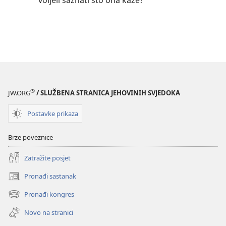
voljeli saznati što ona kaže?
®
JW.ORG
/ SLUŽBENA STRANICA JEHOVINIH SVJEDOKA
Postavke prikaza
Brze poveznice
Zatražite posjet
Pronađi sastanak
(otvara
se
Pronađi kongres
(otvara
novi
se
prozor)
Novo na stranici
novi