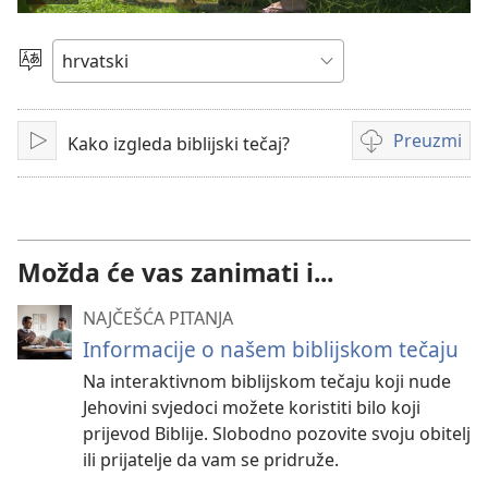
Pokreni
video
Jezik
Preuzmi
Kako izgleda biblijski tečaj?
Pokreni
Postavke
za
preuzimanje
videosadržaja
Možda će vas zanimati i...
NAJČEŠĆA PITANJA
Informacije o našem biblijskom tečaju
Na interaktivnom biblijskom tečaju koji nude
Jehovini svjedoci možete koristiti bilo koji
prijevod Biblije. Slobodno pozovite svoju obitelj
ili prijatelje da vam se pridruže.