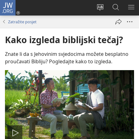
JW.ORG
Prijava
(otvara
Promijeni
JW.ORG
PO
se
jezik
|
IZ
Zatražite posjet
novi
Pretraga
prozor)
Kako izgleda biblijski tečaj?
Znate li da s Jehovinim svjedocima možete besplatno
proučavati Bibliju? Pogledajte kako to izgleda.