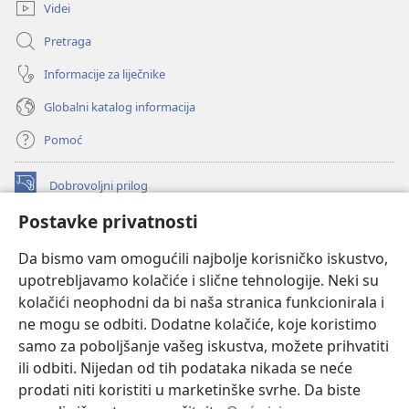
prozor)
Videi
Pretraga
Informacije za liječnike
Globalni katalog informacija
Pomoć
Dobrovoljni prilog
(otvara
se
Postavke privatnosti
novi
INTERNETSKA BIBLIOTEKA Watchtower
(otvara
prozor)
Da bismo vam omogućili najbolje korisničko iskustvo,
se
®
JW Hub
upotrebljavamo kolačiće i slične tehnologije. Neki su
novi
(otvara
prozor)
kolačići neophodni da bi naša stranica funkcionirala i
se
®
JW Library
novi
ne mogu se odbiti. Dodatne kolačiće, koje koristimo
prozor)
samo za poboljšanje vašeg iskustva, možete prihvatiti
Watchtower Library
ili odbiti. Nijedan od tih podataka nikada se neće
prodati niti koristiti u marketinške svrhe. Da biste