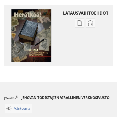
LATAUSVAIHTOEHDOT
Julkaisujen
Äänitteiden
latausvaihtoehdot
latausvaihto
HERÄTKÄÄ!
HERÄTKÄÄ!
Joulukuu 2011
Joulukuu 201
®
JW.ORG
– JEHOVAN TODISTAJIEN VIRALLINEN VERKKOSIVUSTO
Väriteema