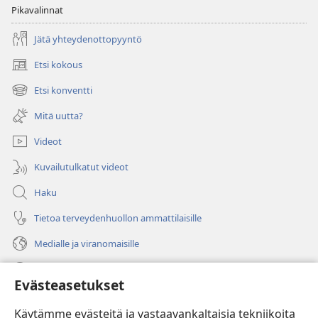
Pikavalinnat
Jätä yhteydenottopyyntö
Etsi kokous
(avaa
uuden
Etsi konventti
(avaa
ikkunan)
uuden
Mitä uutta?
ikkunan)
Videot
Kuvailutulkatut videot
Haku
Tietoa terveydenhuollon ammattilaisille
Medialle ja viranomaisille
Ohje
Evästeasetukset
Lahjoitukset
(avaa
Käytämme evästeitä ja vastaavankaltaisia tekniikoita