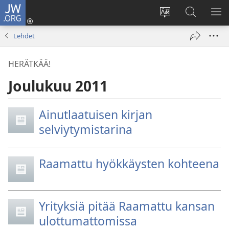
JW.ORG
Kirjaudu
(avaa
Vaihda
Hae
NÄ
uuden
sivuston
JW.ORG-
VA
Lehdet
ikkunan)
kieli
sivustolta
HERÄTKÄÄ!
Joulukuu 2011
Ainutlaatuisen kirjan
selviytymistarina
Raamattu hyökkäysten kohteena
Yrityksiä pitää Raamattu kansan
ulottumattomissa