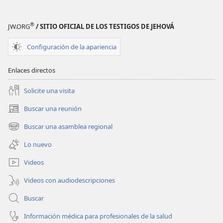
®
JW.ORG
/ SITIO OFICIAL DE LOS TESTIGOS DE JEHOVÁ
Configuración de la apariencia
Enlaces directos
Solicite una visita
Buscar una reunión
(abre
una
Buscar una asamblea regional
(abre
nueva
una
ventana)
Lo nuevo
nueva
ventana)
Videos
Videos con audiodescripciones
Buscar
Información médica para profesionales de la salud