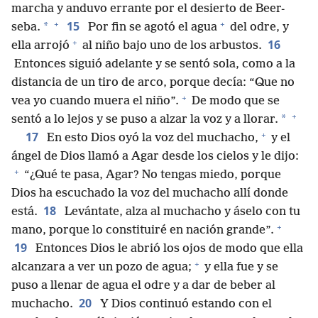
marcha y anduvo errante por el desierto de Beer-
+
+
15
*
seba.
Por fin se agotó el agua
del odre, y
+
16
ella arrojó
al niño bajo uno de los arbustos.
Entonces siguió adelante y se sentó sola, como a la
distancia de un tiro de arco, porque decía: “Que no
+
vea yo cuando muera el niño”.
De modo que se
+
*
sentó a lo lejos y se puso a alzar la voz y a llorar.
+
17
En esto Dios oyó la voz del muchacho,
y el
ángel de Dios llamó a Agar desde los cielos y le dijo:
+
“¿Qué te pasa, Agar? No tengas miedo, porque
Dios ha escuchado la voz del muchacho allí donde
18
está.
Levántate, alza al muchacho y áselo con tu
+
mano, porque lo constituiré en nación grande”.
19
Entonces Dios le abrió los ojos de modo que ella
+
alcanzara a ver un pozo de agua;
y ella fue y se
puso a llenar de agua el odre y a dar de beber al
20
muchacho.
Y Dios continuó estando con el