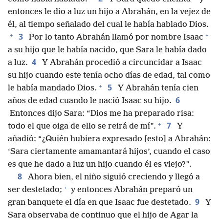
entonces le dio a luz un hijo a Abrahán, en la vejez de
él, al tiempo señalado del cual le había hablado Dios.
+
+
3
Por lo tanto Abrahán llamó por nombre Isaac
a su hijo que le había nacido, que Sara le había dado
4
a luz.
Y Abrahán procedió a circuncidar a Isaac
su hijo cuando este tenía ocho días de edad, tal como
+
5
le había mandado Dios.
Y Abrahán tenía cien
6
años de edad cuando le nació Isaac su hijo.
Entonces dijo Sara: “Dios me ha preparado risa:
+
7
todo el que oiga de ello se reirá de mí”.
Y
añadió: “¿Quién hubiera expresado [esto] a Abrahán:
‘Sara ciertamente amamantará hijos’, cuando el caso
es que he dado a luz un hijo cuando él es viejo?”.
8
Ahora bien, el niño siguió creciendo y llegó a
+
ser destetado;
y entonces Abrahán preparó un
9
gran banquete el día en que Isaac fue destetado.
Y
Sara observaba de continuo que el hijo de Agar la