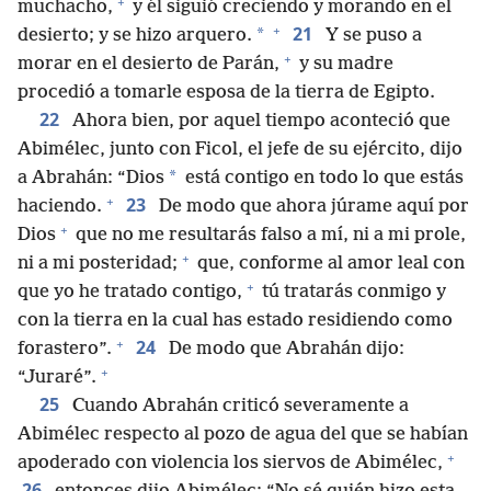
+
muchacho,
y él siguió creciendo y morando en el
+
21
*
desierto; y se hizo arquero.
Y se puso a
+
morar en el desierto de Parán,
y su madre
procedió a tomarle esposa de la tierra de Egipto.
22
Ahora bien, por aquel tiempo aconteció que
Abimélec, junto con Ficol, el jefe de su ejército, dijo
*
a Abrahán: “Dios
está contigo en todo lo que estás
+
23
haciendo.
De modo que ahora júrame aquí por
+
Dios
que no me resultarás falso a mí, ni a mi prole,
+
ni a mi posteridad;
que, conforme al amor leal con
+
que yo he tratado contigo,
tú tratarás conmigo y
con la tierra en la cual has estado residiendo como
+
24
forastero”.
De modo que Abrahán dijo:
+
“Juraré”.
25
Cuando Abrahán criticó severamente a
Abimélec respecto al pozo de agua del que se habían
+
apoderado con violencia los siervos de Abimélec,
26