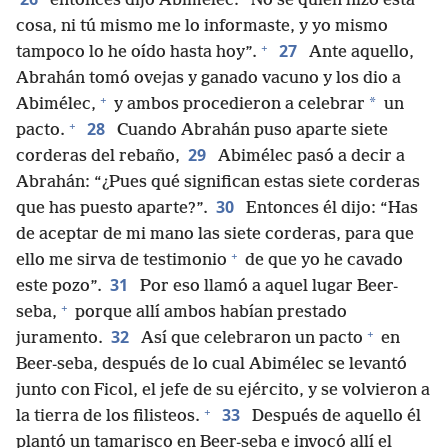
entonces dijo Abimélec: “No sé quién hizo esta
cosa, ni tú mismo me lo informaste, y yo mismo
+
27
tampoco lo he oído hasta hoy”.
Ante aquello,
Abrahán tomó ovejas y ganado vacuno y los dio a
+
*
Abimélec,
y ambos procedieron a celebrar
un
+
28
pacto.
Cuando Abrahán puso aparte siete
29
corderas del rebaño,
Abimélec pasó a decir a
Abrahán: “¿Pues qué significan estas siete corderas
30
que has puesto aparte?”.
Entonces él dijo: “Has
de aceptar de mi mano las siete corderas, para que
+
ello me sirva de testimonio
de que yo he cavado
31
este pozo”.
Por eso llamó a aquel lugar Beer-
+
seba,
porque allí ambos habían prestado
+
32
juramento.
Así que celebraron un pacto
en
Beer-seba, después de lo cual Abimélec se levantó
junto con Ficol, el jefe de su ejército, y se volvieron a
+
33
la tierra de los filisteos.
Después de aquello él
plantó un tamarisco en Beer-seba e invocó allí el