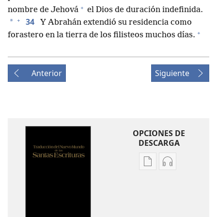
+
nombre de Jehová
el Dios de duración indefinida.
+
34
*
Y Abrahán extendió su residencia como
+
forastero en la tierra de los filisteos muchos días.
Anterior
Siguiente
OPCIONES DE
DESCARGA
Opciones
Opciones
de
de
descarga
descarga
de
de
publicaciones
audio