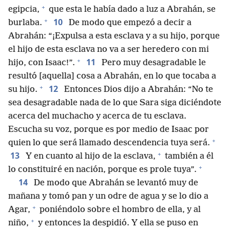
+
egipcia,
que esta le había dado a luz a Abrahán, se
+
10
burlaba.
De modo que empezó a decir a
Abrahán: “¡Expulsa a esta esclava y a su hijo, porque
el hijo de esta esclava no va a ser heredero con mi
+
11
hijo, con Isaac!”.
Pero muy desagradable le
resultó [aquella] cosa a Abrahán, en lo que tocaba a
+
12
su hijo.
Entonces Dios dijo a Abrahán: “No te
sea desagradable nada de lo que Sara siga diciéndote
acerca del muchacho y acerca de tu esclava.
Escucha su voz, porque es por medio de Isaac por
+
quien lo que será llamado descendencia tuya será.
+
13
Y en cuanto al hijo de la esclava,
también a él
+
lo constituiré en nación, porque es prole tuya”.
14
De modo que Abrahán se levantó muy de
mañana y tomó pan y un odre de agua y se lo dio a
+
Agar,
poniéndolo sobre el hombro de ella, y al
+
niño,
y entonces la despidió. Y ella se puso en