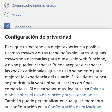
Comunicados internacionales
Ayuda
Donaciones
(abre
una
Configuración de privacidad
nueva
BIBLIOTECA EN LÍNEA Watchtower™
(abre
ventana)
Para que usted tenga la mejor experiencia posible,
una
®
JW Hub
usamos
cookies
y otras tecnologías similares. Algunas
nueva
(abre
ventana)
cookies
son necesarias para que el sitio web funcione,
una
®
JW Library
nueva
y no se pueden rechazar. Puede aceptar o rechazar
ventana)
las
cookies
adicionales, que se usan solamente para
Watchtower Library
mejorar la experiencia del usuario. Estos datos nunca
se pondrán a la venta ni se utilizarán con fines
comerciales. Si desea saber más, lea nuestra
Política
global sobre el uso de
cookies
y otras tecnologías
.
Copyright
© 2026 Watch Tower Bible and Tract Society of Pennsylvania.
También puede personalizar en cualquier momento
CONDICIONES DE USO
|
POLÍTICA DE PRIVACIDAD
|
su configuración en la
Configuración de privacidad
.
Mo
CONFIGURACIÓN DE PRIVACIDAD