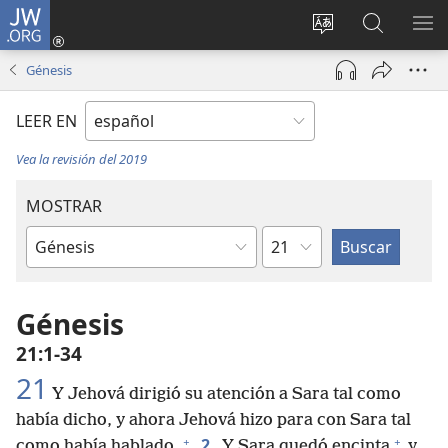
JW.ORG
Iniciar
sesión
Cambiar
Búsqueda
MO
(abre
idioma
en
ME
Génesis
una
del sitio
jw.org
nueva
LEER EN
ventana)
Vea la revisión del 2019
MOSTRAR
Capítulo
Libro
de
la
Génesis
Biblia
21:1-34
21
Y Jehová dirigió su atención a Sara tal como
había dicho, y ahora Jehová hizo para con Sara tal
+
+
2
como había hablado.
Y Sara quedó encinta
y