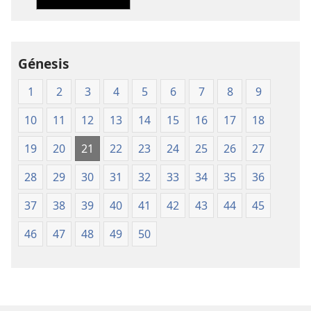
Traducción
Traducción
del
del
Nuevo
Nuevo
Mundo
Mundo
Génesis
de
de
1
2
3
4
5
6
7
8
9
las
las
Santas
Santas
10
11
12
13
14
15
16
17
18
Escrituras
Escrituras
(edición
(edición
19
20
21
22
23
24
25
26
27
de 1987)
de 1987)
28
29
30
31
32
33
34
35
36
37
38
39
40
41
42
43
44
45
46
47
48
49
50