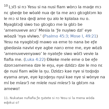
10
Lɔlɔ̃ si nɔ Yesu si na nusi fiam wònɔ la maɖe mɔ
nɛ gbeɖe be wòalé nua ɖe ta me anɔ gbɔgblɔm ko
le mɔ si tea ɖeɖi ame ŋu alo le kplalaa nu o.
Nyagblɔɖi siwo tso gbɔgbɔ me la gblɔ be
‘amenuveve anɔ’ Mesia la ‘ƒe nuyiwo dzi’ eye
wòazã ‘nya viviwo.’ (
Psalmo 45:3;
Mose I, 49:21
)
Yesu na nyagblɔɖi mawo va eme to nana be eƒe
gbedasia navivi eye agbe nanɔ eme me, eye wòzã
‘amenuvevenyawo’ le nyateƒe siwo wòlɔ̃ vevie la
fiafia me. (
Luka 4:22
) Ðikeke mele eme o be eƒe
dzonɔamemea dze le eŋu, eye dzidzɔ dze le mo nɛ
ɖe nusi fiam wòle la ŋu. Dzidzɔ kae nye si toɖoɖo
eyama anye, eye kpɔɖeŋu nyui kae nye si wònye na
mí be míasrɔ̃ ne míele nusi míesrɔ̃ la gblɔm na
amewo!
11. Nukatae nufiafia ƒe ŋutete si nɔ Yesu si la mena wòda
eɖokui o?