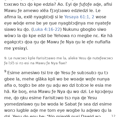
tɔxɛwo tsɔ ɖo kpe edzia? Ao. Eyi ɖe ƒuƒoƒe aɖe, afisi
Mawu ƒe amewo xlẽa Ŋɔŋlɔawo edziedzi le. Le
afima la, exlẽ nyagblɔɖi si le
Yesaya 61:1, 2
wose
eye wòɖe eme be ye ŋue nyagblɔɖinya me nyateƒe
siawo ku ɖo. (
Luka 4:16-22
) Nukunu gbogbo siwo
wòwɔ la ɖo kpe edzi be Yehowa nɔ megbe nɛ. Ke hã
egakpɔtɔ ɖoa ŋu ɖe Mawu ƒe Nya ŋu le eƒe nufiafia
me ɣesiaɣi.
9. Le nuwɔwɔ kple Farisitɔawo me la, aleke Yesu ɖe nuteƒewɔwɔ
ƒe lɔlɔ̃ si nɔ esi na Mawu ƒe Nya fiae?
9
Esime amesiwo tsi tre ɖe Yesu ƒe subɔsubɔ ŋu tɔ
gbee la, mehe glãka kpli wo be woaɖe woƒe nunya
afia o, togbɔ be ate ŋu aɖu wo dzi bɔbɔe le esia me
hã. Ke boŋ, ena Mawu ƒe Nya ɖu wo dzi. Le kpɔɖeŋu
me, ɖo ŋku esime Farisitɔwo tsɔ nya ɖe Yesu
yomedzelawo ŋu be woda le Sabat ƒe sea dzi esime
wonɔ lugble aɖe me tom eye wogbe lu aɖewo ɖu la
dzi. Yesu ɖo
eŋu be: “Alo miexlẽ nusi Dawid wɔ,