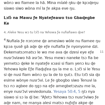
wònɔ wo fiamee la hã. Mina míalé ŋku ɖe kpɔɖeŋu
siawo siwo wòna mí la ƒe akpa eve ŋu.
Lɔlɔ̃ na Mawu ƒe Nyateƒeawo tso Gbaɖegbe
Ke
4. Aleke Yesu wɔ tu lɔlɔ̃ na Yehowa ƒe nufiafiawo ɖoe?
4
Nufiala ƒe nɔnɔme ɖe amesiwo wòle nu fiamee ŋu
kpɔa ŋusẽ gã aɖe ɖe eƒe nufiafia ƒe nyonyome dzi.
Ðekematsɔmatsɔ le wo me ava
ɖe dzesi eye eƒe
nusrɔ̃viawo hã asrɔ̃e. Yesu mewɔ naneke tsɔ fia be
yemetsɔ ɖeke le nyateƒe xɔasi si fiam yenɔ ku ɖe
Yehowa kple Eƒe Fiaɖuƒea ŋu la me o. Lɔlɔ̃ si le Yesu
si ɖe nusi fiam wònɔ ŋu la de to ŋutɔ. Etu lɔlɔ̃ sia ɖo
esime wònye nusrɔ̃vi. Le ƒe gbogbo siwo Tenuvi la
tsɔ nɔ agbee do ŋgɔ na eƒe amegbetɔzuzu me la,
enye nusrɔ̃vi veviedonula.
Yesaya 50:4, 5
ŋlɔ nya
siawo si sɔ la ɖi be: “Aƒetɔ Yehowa tsɔ nusrɔ̃viwo ƒe
aɖe nam, ne manya alesi matsɔ nuƒoƒo akpe ɖe