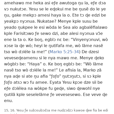
amehawo me heka asi eƒe awutoga ŋu la, eƒe dɔa
vɔ nukutɔe. Yesu se le eɖokui me be ŋusẽ do le ye
ŋu, gake mekpɔ amesi haya la o. Ete tɔ ɖe edzi be
yeakpɔ nyɔnua. Nukatae? Menye kple susu be
yeado ŋukpee le esi wòda le Sea alo agbalẽfialawo
kple Farisitɔwo ƒe sewo dzi, abe alesi nyɔnua vɔ̃e
ene la ta o. Ke boŋ, egblɔ nɛ be: “Vinyenyɔnuvi, wò
xɔse la ɖe wò; heyi le ŋutifafa me, wò lãme nasẽ
tso wò dɔléle la me!” (
Marko 5:25-34
) De dzesi
veveseɖeamenu si le nya mawo me. Menye ɖeko
wògblɔ be: “Haya” o. Ke boŋ egblɔ be: “Wò lãme
nasẽ tso wò dɔléle la me!” Le afisia la, Marko zã
nya aɖe si ate ŋu afia “ƒoƒo” ŋutɔŋutɔ, si sɔ kple
ƒoƒo atsɔ wɔ fu amee. Eyata Yesu kpɔe dze sii be
eƒe dɔlélea na wòkpe fu geɖe, siwo ɖewohĩ nye
ŋutilã kple seselelãme ƒe vevesesewo. Ese veve ɖe
enu.
15, 16. Yesu ƒe subɔsubɔdɔa me nudzɔdzɔ kawoe ɖee fia be edi