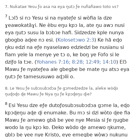
7. Nukatae Yesu ƒo asa na eya ŋutɔ ƒe nufiafiawo toto vɛ?
7
Lɔlɔ̃ si nɔ Yesu si na nyateƒe si wòfia la dze
ɣeawokatãɣi. Ne èbu eŋu kpɔ la, ate ŋu awɔ nusi
eya ŋutɔ susu la bɔbɔe hafi. Sidzedze kple nunya
gbogbo aɖee nɔ esi. (
Kolosetɔwo 2:3
) Ke hã eɖo
ŋku edzi na eƒe nyaselawo edziedzi be nusianu si
fiam yele la menye ye tɔ o, ke boŋ ye Fofo si le
dziƒo la tɔe. (
Yohanes 7:16;
8:28;
12:49;
14:10
) Elɔ̃
Mawu ƒe nyateƒea ale gbegbe be mate ŋu atsɔ eya
ŋutɔ ƒe tamesusuwo aɖɔlii o.
8. Le Yesu ƒe subɔsubɔdɔa ƒe gɔmedzedze la, aleke wòɖo
ŋuɖoɖo ɖe Mawu ƒe Nya ŋu ƒe kpɔɖeŋu ɖie?
8
Esi Yesu dze eƒe dutoƒosubɔsubɔdɔa gɔme la, eɖo
kpɔɖeŋu aɖe ɖi enumake. Bu mɔ si dzi wòto ɖee fia
Mawu ƒe amewo gbã be yee nye Mesia si ƒe ŋugbe
wodo la ŋu kpɔ ko. Ðeko wòdo ɖe amewo ŋkume,
gblɔ be yee nye Kristo, eye emegbe wòwɔ nukunu