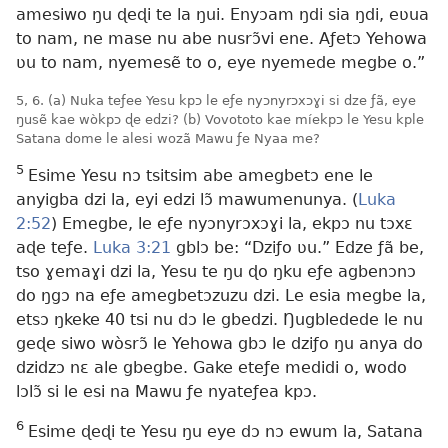
amesiwo ŋu ɖeɖi te la ŋui. Enyɔam ŋdi sia ŋdi, eʋua
to nam, ne mase nu abe nusrɔ̃vi ene. Aƒetɔ Yehowa
ʋu to nam, nyemesẽ to o, eye nyemede megbe o.”
5, 6. (a) Nuka teƒee Yesu kpɔ le eƒe nyɔnyrɔxɔɣi si dze ƒã, eye
ŋusẽ kae wòkpɔ ɖe edzi? (b) Vovototo kae míekpɔ le Yesu kple
Satana dome le alesi wozã Mawu ƒe Nyaa me?
5
Esime Yesu nɔ tsitsim abe amegbetɔ ene le
anyigba dzi la, eyi edzi lɔ̃ mawumenunya. (
Luka
2:52
) Emegbe, le eƒe nyɔnyrɔxɔɣi la, ekpɔ nu tɔxɛ
aɖe teƒe.
Luka 3:21
gblɔ be: “Dziƒo ʋu.” Edze ƒã be,
tso ɣemaɣi dzi la, Yesu te ŋu ɖo ŋku eƒe agbenɔnɔ
do ŋgɔ na eƒe amegbetɔzuzu dzi. Le esia megbe la,
etsɔ ŋkeke 40 tsi nu dɔ le gbedzi. Ŋugbledede le nu
geɖe siwo wòsrɔ̃ le Yehowa gbɔ le dziƒo ŋu anya do
dzidzɔ nɛ ale gbegbe. Gake eteƒe medidi o, wodo
lɔlɔ̃ si le esi na Mawu ƒe nyateƒea kpɔ.
6
Esime ɖeɖi te Yesu ŋu eye dɔ nɔ ewum la, Satana