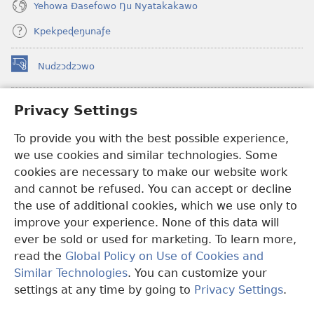
Yehowa Ðasefowo Ŋu Nyatakakawo
Kpekpeɖeŋunaƒe
Nudzɔdzɔwo
(opens
new
window)
Gbetakpɔxɔ INTERNET DZI AGBALẼDZRAƉOƑE
Privacy Settings
(opens
new
®
JW Hub
To provide you with the best possible experience,
window)
(opens
we use cookies and similar technologies. Some
new
®
JW Library
window)
cookies are necessary to make our website work
and cannot be refused. You can accept or decline
Watchtower Library
the use of additional cookies, which we use only to
improve your experience. None of this data will
ever be sold or used for marketing. To learn more,
read the
Global Policy on Use of Cookies and
Copyright
© 2026 Watch Tower Bible and Tract Society of Pennsylvania.
Similar Technologies
. You can customize your
EZAZÃ ŊUTI ƉOƉO
|
AMEŊUNYATAKAKA ŊUTI ƉOƉO
|
PRIVACY
settings at any time by going to
Privacy Settings
.
S
SETTINGS