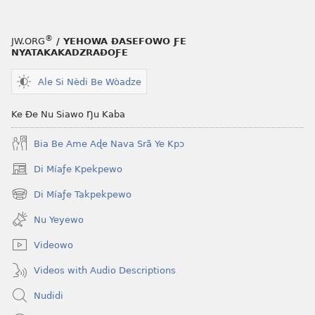
dzi
ƒe
kɔpiwɔwɔ
®
JW.ORG
/ YEHOWA ƉASEFOWO ƑE
ƒe
NYATAKAKADZRAƉOƑE
tiatiawo
Ale Si Nèdi Be Wòadze
GBETAKPƆXƆ
—
Ke Ðe Nu Siawo Ŋu Kaba
TATA
SI
Bia Be Ame Aɖe Nava Srã Ye Kpɔ
MÍESRƆ̃NA
August 15,
Di Míaƒe Kpekpewo
(opens
2002
new
Di Míaƒe Takpekpewo
(opens
window)
new
Nu Yeyewo
window)
Videowo
Videos with Audio Descriptions
Nudidi