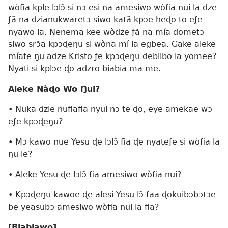
wòfia kple lɔlɔ̃ si nɔ esi na amesiwo wòfia nui la dze
ƒã na dzianukwaretɔ siwo katã kpɔe heɖo to eƒe
nyawo la. Nenema kee wòdze ƒã na mía dometɔ
siwo srɔ̃a kpɔɖeŋu si wòna mí la egbea. Gake aleke
míate ŋu adze Kristo ƒe kpɔɖeŋu deblibo la yomee?
Nyati si kplɔe ɖo adzro biabia ma me.
Aleke Nàɖo Wo Ŋui?
• Nuka dzie nufiafia nyui nɔ te ɖo, eye amekae wɔ
eƒe kpɔɖeŋu?
• Mɔ kawo nue Yesu ɖe lɔlɔ̃ fia ɖe nyateƒe si wòfia la
ŋu le?
• Aleke Yesu ɖe lɔlɔ̃ fia amesiwo wòfia nui?
• Kpɔɖeŋu kawoe ɖe alesi Yesu lɔ̃ faa ɖokuibɔbɔtɔe
be yeasubɔ amesiwo wòfia nui la fia?
[Biabiawo]