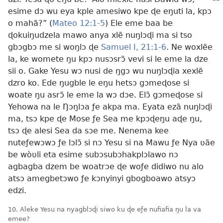
esime dɔ wu eya kple amesiwo kpe ɖe eŋuti la, kpɔ
o mahã?” (
Mateo 12:1-5
) Ele eme baa be
ɖokuiŋudzela mawo anya xlẽ nuŋlɔɖi ma si tso
gbɔgbɔ me si woŋlɔ ɖe
Samuel I, 21:1-6
. Ne woxlẽe
la, ke womete ŋu kpɔ nusɔsrɔ̃ vevi si le eme la dze
sii o. Gake Yesu wɔ nusi de ŋgɔ wu nuŋlɔɖia xexlẽ
dzro ko. Ede ŋugble le eŋu hetsɔ gɔmeɖose si
woate ŋu asrɔ̃ le eme la wɔ dɔe. Elɔ̃ gɔmeɖose si
Yehowa na le Ŋɔŋlɔa ƒe akpa ma. Eyata ezã nuŋlɔɖi
ma, tsɔ kpe ɖe Mose ƒe Sea me kpɔɖeŋu aɖe ŋu,
tsɔ ɖe alesi Sea da sɔe me. Nenema kee
nuteƒewɔwɔ ƒe lɔlɔ̃ si nɔ Yesu si na Mawu ƒe Nya ʋãe
be wòʋli eta esime subɔsubɔhakplɔlawo nɔ
agbagba dzem be woatrɔe ɖe woƒe didiwo nu alo
atsɔ amegbetɔwo ƒe kɔnyinyi gbogboawo atsyɔ
edzi.
10. Aleke Yesu na nyagblɔɖi siwo ku ɖe eƒe nufiafia ŋu la va
emee?