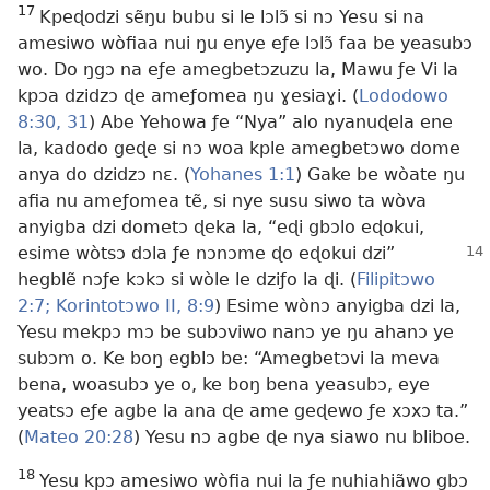
17
Kpeɖodzi sẽŋu bubu si le lɔlɔ̃ si nɔ Yesu si na
amesiwo wòfiaa nui ŋu enye eƒe lɔlɔ̃ faa be yeasubɔ
wo. Do ŋgɔ na eƒe amegbetɔzuzu la, Mawu ƒe Vi la
kpɔa dzidzɔ ɖe ameƒomea ŋu ɣesiaɣi. (
Lododowo
8:30, 31
) Abe Yehowa ƒe “Nya” alo nyanuɖela ene
la, kadodo geɖe si nɔ woa kple amegbetɔwo dome
anya do dzidzɔ nɛ. (
Yohanes 1:1
) Gake be wòate ŋu
afia nu ameƒomea tẽ, si nye susu siwo ta wòva
anyigba dzi dometɔ ɖeka la, “eɖi gbɔlo eɖokui,
esime
wòtsɔ dɔla ƒe nɔnɔme ɖo eɖokui dzi”
hegblẽ nɔƒe kɔkɔ si wòle le dziƒo la ɖi. (
Filipitɔwo
2:7;
Korintotɔwo II, 8:9
) Esime wònɔ anyigba dzi la,
Yesu mekpɔ mɔ be subɔviwo nanɔ ye ŋu ahanɔ ye
subɔm o. Ke boŋ egblɔ be: “Amegbetɔvi la meva
bena, woasubɔ ye o, ke boŋ bena yeasubɔ, eye
yeatsɔ eƒe agbe la ana ɖe ame geɖewo ƒe xɔxɔ ta.”
(
Mateo 20:28
) Yesu nɔ agbe ɖe nya siawo nu bliboe.
18
Yesu kpɔ amesiwo wòfia nui la ƒe nuhiahiãwo gbɔ