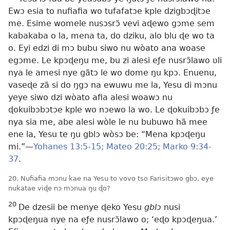
Ewɔ esia to nufiafia wo tufafatɔe kple dzigbɔɖitɔe
me. Esime womele nusɔsrɔ̃ vevi aɖewo gɔme sem
kabakaba o la, mena ta, do dziku, alo blu ɖe wo ta
o. Eyi edzi di mɔ bubu siwo nu wòato ana woase
egɔme. Le kpɔɖeŋu me, bu zi alesi eƒe nusrɔ̃lawo ʋli
nya le amesi nye gãtɔ le wo dome ŋu kpɔ. Enuenu,
vaseɖe zã si do ŋgɔ na ewuwu me la, Yesu di mɔnu
yeye siwo dzi wòato afia alesi woawɔ nu
ɖokuibɔbɔtɔe kple wo nɔewo la wo. Le ɖokuibɔbɔ ƒe
nya sia me, abe alesi wòle le nu bubuwo hã mee
ene la, Yesu te ŋu gblɔ wòsɔ be: “Mena kpɔɖeŋu
mi.”—
Yohanes 13:5-15;
Mateo 20:25;
Marko 9:34-
37
.
20. Nufiafia mɔnu kae na Yesu to vovo tso Farisitɔwo gbɔ, eye
nukatae viɖe nɔ mɔnua ŋu ɖo?
20
De dzesii be menye ɖeko Yesu
gblɔ
nusi
kpɔɖeŋua nye na eƒe nusrɔ̃lawo o; ‘eɖo kpɔɖeŋua.’