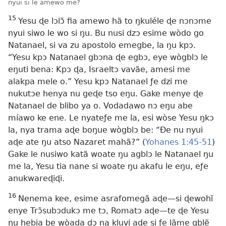
nyui si le amewo me?
15
Yesu ɖe lɔlɔ̃ fia amewo hã to ŋkuléle ɖe nɔnɔme
nyui siwo le wo si ŋu. Bu nusi dzɔ esime wòdo go
Natanael, si va zu apostolo emegbe, la ŋu kpɔ.
“Yesu kpɔ Natanael gbɔna ɖe egbɔ, eye wògblɔ le
eŋuti bena: Kpɔ ɖa, Israeltɔ vavãe, amesi me
alakpa mele o.” Yesu kpɔ Natanael ƒe dzi me
nukutɔe henya nu geɖe tso eŋu. Gake menye ɖe
Natanael de blibo ya o. Vodadawo nɔ eŋu abe
míawo ke ene. Le nyateƒe me la, esi wòse Yesu ŋkɔ
la, nya trama aɖe boŋue wògblɔ be: “Ðe nu nyui
aɖe ate ŋu atso Nazaret mahã?” (
Yohanes 1:45-51
)
Gake le nusiwo katã woate ŋu agblɔ le Natanael ŋu
me la, Yesu tia nane si woate ŋu akafu le eŋu, eƒe
anukwareɖiɖi.
16
Nenema kee, esime asrafomegã aɖe—si ɖewohĩ
enye Trɔ̃subɔdukɔ me tɔ, Romatɔ aɖe—te ɖe Yesu
ŋu hebia be wòada dɔ na kluvi aɖe si ƒe lãme gblẽ