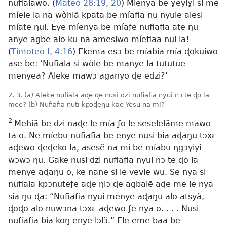
nufialawo. (
Mateo 28:19, 20
) Míenya be ɣeyiɣi si me
míele la na wòhiã kpata be míafia nu nyuie alesi
míate ŋui. Eye míenya be míaƒe nufiafia ate ŋu
anye agbe alo ku na amesiwo míefiaa nui la!
(
Timoteo I, 4:16
) Ekema esɔ be míabia mía ɖokuiwo
ase be: ‘Nufiala si wòle be manye la tututue
menyea? Aleke mawɔ aganyo ɖe edzi?’
2, 3. (a) Aleke nufiala aɖe ɖe nusi dzi nufiafia nyui nɔ te ɖo la
mee? (b) Nufiafia ŋuti kpɔɖeŋu kae Yesu na mí?
2
Mehiã be dzi naɖe le mía ƒo le seselelãme mawo
ta o. Ne míebu nufiafia be enye nusi bia aɖaŋu tɔxɛ
aɖewo ɖeɖeko la, asesẽ na mí be míabu ŋgɔyiyi
wɔwɔ ŋu. Gake nusi dzi nufiafia nyui nɔ te ɖo la
menye aɖaŋu o, ke nane si le vevie wu. Se nya si
nufiala kpɔnuteƒe aɖe ŋlɔ ɖe agbalẽ aɖe me le nya
sia ŋu ɖa: “Nufiafia nyui menye aɖaŋu alo atsyã,
ɖoɖo alo nuwɔna tɔxɛ aɖewo ƒe nya o. . . . Nusi
nufiafia bia koŋ enye lɔlɔ̃.” Ele eme baa be