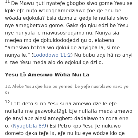
11
Ðe Mawu ŋuti nyateƒe gbogbo siwo gɔme Yesu se
kple eƒe nuƒo wɔdɔɖeamedziawo ƒoe ɖe enu be
wòada eɖokuia? Esia dzɔna zi geɖe le nufiala siwo
nye amegbetɔwo gome. Gake ɖo ŋku edzi be Yesu
nye nunyala le mawusosroɖamɔ nu. Nunya sia
meɖea mɔ ɖe ɖokuidodoɖedzi ŋu o, elabena
“amesiwo bɔbɔa wo ɖokui ɖe anyigba la, si me
nunya le.” (
Lododowo 11:2
) Nu bubu aɖe hã nɔ anyi
si tae Yesu meda alo do eɖokui ɖe dzi o.
Yesu Lɔ̃ Amesiwo Wòfia Nui La
12. Aleke Yesu ɖee fiae be yemedi be yeƒe nusrɔ̃lawo navɔ̃ ye
o?
12
Lɔlɔ̃ deto si nɔ Yesu si na amewo dze le eƒe
nufiafia me ɣeawokatãɣi. Eƒe nufiafia meda amewo
ɖe anyi abe alesi amegbetɔ dadalawo tɔ nɔna ene
o. (
Nyagblɔla 8:9
) Esi Petro kpɔ Yesu ƒe nukuwo
dometɔ ɖeka teƒe la, eƒe nu ku eye wòdze klo ɖe