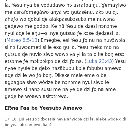
la, Yesu nya be vodadawo nɔ asrafoa ŋu. Ɣemaɣiwo
me asrafomegãwo anya wɔ ŋutasẽnu, akɔ ʋu ɖi,
ahaƒo wo ɖokui ɖe alakpasubɔsubɔ me nuwɔna
geɖewo me godoo. Ke hã Yesu de dzesi nɔnɔme
nyui aɖe le eŋu—si nye ŋutsua ƒe xɔse ɖedzesi la.
(
Mateo 8:5-13
) Emegbe, esi Yesu ƒo nu na nuvɔ̃wɔla
si nɔ fuwɔameti si le exa ŋu la, Yesu meka mo na
ŋutsua ɖe nuvlo siwo wòwɔ va yi la ta o ke boŋ etsɔ
etsɔme ƒe mɔkpɔkpɔ de dzi ƒo nɛ. (
Luka 23:43
) Yesu
nyae nyuie be ɖeko nazãbubu kple fɔbubu amewo
aɖe dzi le wo ƒo boŋ. Ðikeke mele eme o be
agbagba siwo wòdze be nɔnɔme nyui siwo le
amewo si nanɔ susu me na ye de dzi ƒo na ame
geɖe be woawɔ asitɔtrɔwo.
Elɔ̃na Faa be Yeasubɔ Amewo
17, 18. Esi Yesu xɔ dɔdasia heva anyigba dzi la, aleke wòɖe didi
be yeasubɔ amewo fiae?