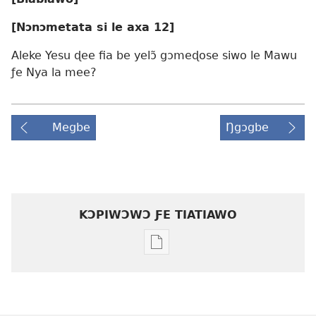
[Nɔnɔmetata si le axa 12]
Aleke Yesu ɖee fia be yelɔ̃ gɔmeɖose siwo le Mawu
ƒe Nya la mee?
Megbe
Ŋgɔgbe
KƆPIWƆWƆ ƑE TIATIAWO
Agbalẽ
siwo
le
mɔ̃