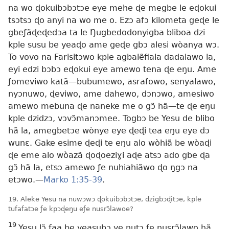
na wo ɖokuibɔbɔtɔe eye mehe ɖe megbe le eɖokui
tsɔtsɔ ɖo anyi na wo me o. Ezɔ afɔ kilometa geɖe le
gbeƒãɖeɖedɔa ta le Ŋugbedodonyigba bliboa dzi
kple susu be yeaɖo ame geɖe gbɔ alesi wòanya wɔ.
To vovo na Farisitɔwo kple agbalẽfiala dadalawo la,
eyi edzi bɔbɔ eɖokui eye amewo tena ɖe eŋu. Ame
ƒomeviwo katã—bubumewo, asrafowo, senyalawo,
nyɔnuwo, ɖeviwo, ame dahewo, dɔnɔwo, amesiwo
amewo mebuna ɖe naneke me o gɔ̃ hã—te ɖe eŋu
kple dzidzɔ, vɔvɔ̃manɔmee. Togbɔ be Yesu de blibo
hã la, amegbetɔe wònye eye ɖeɖi tea eŋu eye dɔ
wunɛ. Gake esime ɖeɖi te eŋu alo wòhiã be wòaɖi
ɖe eme alo wòazã ɖoɖoeziɣi aɖe atsɔ ado gbe ɖa
gɔ̃ hã la, etsɔ amewo ƒe nuhiahiãwo ɖo ŋgɔ na
etɔwo.—
Marko 1:35-39
.
19. Aleke Yesu na nuwɔwɔ ɖokuibɔbɔtɔe, dzigbɔɖitɔe, kple
tufafatɔe ƒe kpɔɖeŋu eƒe nusrɔ̃lawoe?
19
Yesu lɔ̃ faa be yeasubɔ ye ŋutɔ ƒe nusrɔ̃lawo hã.