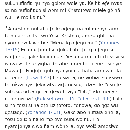
sukunufiafia ŋu nya gblɔm wòle ya. Ke hã eƒe nyaa
sɔ na nufiafiadɔ si wɔm mí Kristotɔwo míele gɔ̃ hã
wu. Le mɔ ka nu?
3
Amesi ɖo nufiafia ƒe kpɔɖeŋu na mí menye ame
bubu aɖeke tsɔ wu Yesu Kristo o, amesi gblɔ na
eyomedzelawo be: “Mena kpɔɖeŋu mi.” (
Yohanes
13:15
) Enɔ nu ƒom tso ɖokuibɔbɔ ƒe kpɔɖeŋu si
wòɖo ŋu, gake kpɔɖeŋu si Yesu na mí la lɔ dɔ vevi si
wòva wɔ le anyigba dzi abe amegbetɔ ene—si nye
Mawu ƒe Fiaɖuƒe ŋuti nyanyuia la fiafia amewo—la
ɖe eme. (
Luka 4:43
) Le esia ta, ne wobia tso asiwò
be nàzã nya ɖeka atsɔ aɖɔ nusi ɖe dzesi le Yesu ƒe
subɔsubɔdɔa ŋu la, ɖewohĩ ayɔ “lɔlɔ̃,” alo menye
nenema oa? (
Kolosetɔwo 1:15;
Yohanes I, 4:8
) Lɔlɔ̃
si nɔ Yesu si na eƒe Dziƒofofo, Yehowa, de ŋgɔ wu
ɖesiaɖe. (
Yohanes 14:31
) Gake abe nufiala ene la,
Yesu ɖe lɔlɔ̃ fia le mɔ eve bubuwo nu. Elɔ̃
nyateƒenya siwo fiam wònɔ la, eye wòlɔ̃ amesiwo