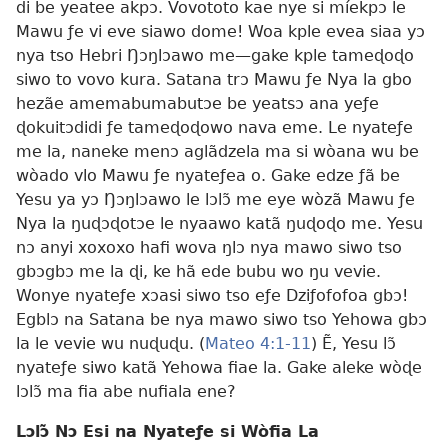
di be yeatee akpɔ. Vovototo kae nye si míekpɔ le
Mawu ƒe vi eve siawo dome! Woa kple evea siaa yɔ
nya tso Hebri Ŋɔŋlɔawo me—gake kple tameɖoɖo
siwo to vovo kura. Satana trɔ Mawu ƒe Nya la gbo
hezãe amemabumabutɔe be yeatsɔ ana yeƒe
ɖokuitɔdidi ƒe tameɖoɖowo nava eme. Le nyateƒe
me la, naneke menɔ aglãdzela ma si wòana wu be
wòado vlo Mawu ƒe nyateƒea o. Gake edze ƒã be
Yesu ya yɔ Ŋɔŋlɔawo le lɔlɔ̃ me eye wòzã Mawu ƒe
Nya la ŋuɖɔɖotɔe le nyaawo katã ŋuɖoɖo me. Yesu
nɔ anyi xoxoxo hafi wova ŋlɔ nya mawo siwo tso
gbɔgbɔ me la ɖi, ke hã ede bubu wo ŋu vevie.
Wonye nyateƒe xɔasi siwo tso eƒe Dziƒofofoa gbɔ!
Egblɔ na Satana be nya mawo siwo tso Yehowa gbɔ
la le vevie wu nuɖuɖu. (
Mateo 4:1-11
) Ẽ, Yesu lɔ̃
nyateƒe siwo katã Yehowa fiae la. Gake aleke wòɖe
lɔlɔ̃ ma fia abe nufiala ene?
Lɔlɔ̃ Nɔ Esi na Nyateƒe si Wòfia La