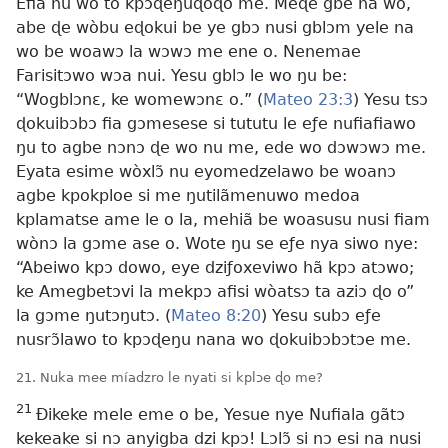
Efia nu wo to kpɔɖeŋuɖoɖo me. Meɖe gbe na wo,
abe ɖe wòbu eɖokui be ye gbɔ nusi gblɔm yele na
wo be woawɔ la wɔwɔ me ene o. Nenemae
Farisitɔwo wɔa nui. Yesu gblɔ le wo ŋu be:
“Wogblɔnɛ, ke womewɔnɛ o.” (
Mateo 23:3
) Yesu tsɔ
ɖokuibɔbɔ fia gɔmesese si tututu le eƒe nufiafiawo
ŋu to agbe nɔnɔ ɖe wo nu me, ede wo dɔwɔwɔ me.
Eyata esime wòxlɔ̃ nu eyomedzelawo be woanɔ
agbe kpokploe si me ŋutilãmenuwo medoa
kplamatse ame le o la, mehiã be woasusu nusi fiam
wònɔ la gɔme ase o. Wote ŋu se eƒe nya siwo nye:
“Abeiwo kpɔ dowo, eye dziƒoxeviwo hã kpɔ atɔwo;
ke Amegbetɔvi la mekpɔ afisi wòatsɔ ta aziɔ ɖo o”
la gɔme ŋutɔŋutɔ. (
Mateo 8:20
) Yesu subɔ eƒe
nusrɔ̃lawo to kpɔɖeŋu nana wo ɖokuibɔbɔtɔe me.
21. Nuka mee míadzro le nyati si kplɔe ɖo me?
21
Ðikeke mele eme o be, Yesue nye Nufiala gãtɔ
kekeake si nɔ anyigba dzi kpɔ! Lɔlɔ̃ si nɔ esi na nusi