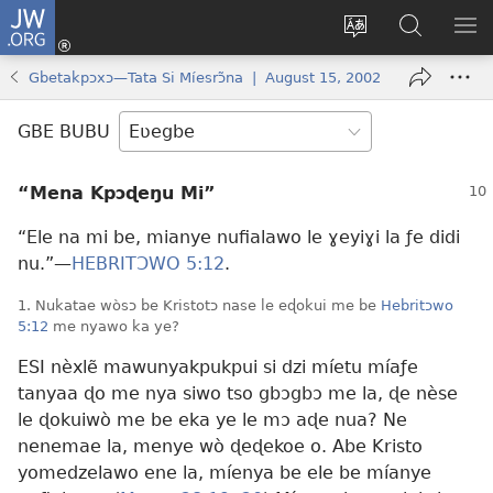
JW.ORG
Ge
Ðe
Trɔ
JW.ORG
EM
Eme
gbegbɔgblɔa
Nudidi
NE
Gbetakpɔxɔ—Tata Si Míesrɔ̃na | August 15, 2002
(opens
new
GBE BUBU
window)
“Mena Kpɔɖeŋu Mi”
“Ele na mi be, mianye nufialawo le ɣeyiɣi la ƒe didi
nu.”—
HEBRITƆWO 5:12
.
1. Nukatae wòsɔ be Kristotɔ nase le eɖokui me be
Hebritɔwo
5:12
me nyawo ka ye?
ESI nèxlẽ mawunyakpukpui si dzi míetu míaƒe
tanyaa ɖo me nya siwo tso gbɔgbɔ me la, ɖe nèse
le ɖokuiwò me be eka ye le mɔ aɖe nua? Ne
nenemae la, menye wò ɖeɖekoe o. Abe Kristo
yomedzelawo ene la, míenya be ele be míanye