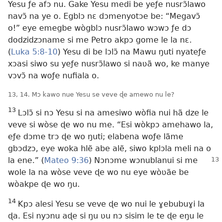
Yesu ƒe afɔ nu. Gake Yesu medi be yeƒe nusrɔ̃lawo
navɔ̃ na ye o. Egblɔ nɛ dɔmenyotɔe be: “Megavɔ̃
o!” eye emegbe wògblɔ nusrɔ̃lawo wɔwɔ ƒe dɔ
dodzidzɔname si me Petro akpɔ gome le la nɛ.
(
Luka 5:8-10
) Yesu di be lɔlɔ̃ na Mawu ŋuti nyateƒe
xɔasi siwo su yeƒe nusrɔ̃lawo si naʋã wo, ke manye
vɔvɔ̃ na woƒe nufiala o.
13, 14. Mɔ kawo nue Yesu se veve ɖe amewo nu le?
13
Lɔlɔ̃ si nɔ Yesu si na amesiwo wòfia nui hã dze le
veve si wòse ɖe wo nu me. “Esi wòkpɔ amehawo la,
eƒe dɔme trɔ ɖe wo ŋuti; elabena woƒe lãme
gbɔdzɔ, eye woka hlẽ abe alẽ, siwo kplɔla meli na o
la ene.” (
Mateo 9:36
) Nɔnɔme
wɔnublanui si me
wole la na wòse veve ɖe wo nu eye wòʋãe be
wòakpe ɖe wo ŋu.
14
Kpɔ alesi Yesu se veve ɖe wo nui le ɣebubuɣi la
ɖa. Esi nyɔnu aɖe si ŋu ʋu nɔ sisim le te ɖe eŋu le