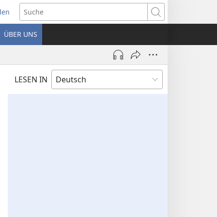
den
net
Suche
es
ÜBER UNS
ter)
LESEN IN