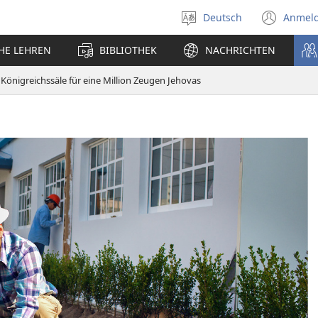
Deutsch
Anmel
Sprache
(öff
auswählen
neu
CHE LEHREN
BIBLIOTHEK
NACHRICHTEN
Fens
Königreichssäle für eine Million Zeugen Jehovas