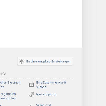
Erscheinungsbild-Einstellungen
iffe
chen Sie einen
Eine Zusammenkunft
(öffnet
ch?
suchen
neues
 regionalen
Neu auf jw.org
Fenster)
ress suchen
Videos mit
os