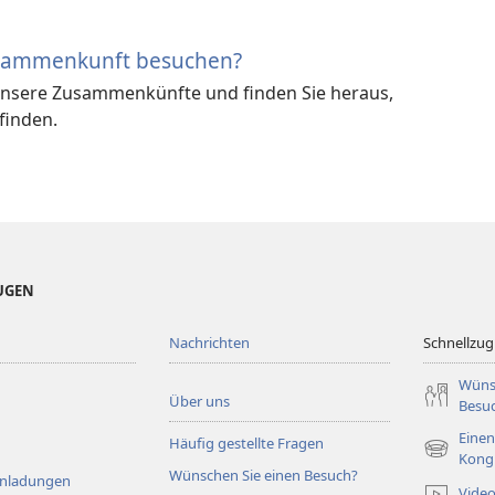
usammenkunft besuchen?
unsere Zusammenkünfte und finden Sie heraus,
tfinden.
EUGEN
Nachrichten
Schnellzugr
Wüns
Über uns
Besu
Einen
Häufig gestellte Fragen
(öffnet
Kong
Wünschen Sie einen Besuch?
neues
Einladungen
Vide