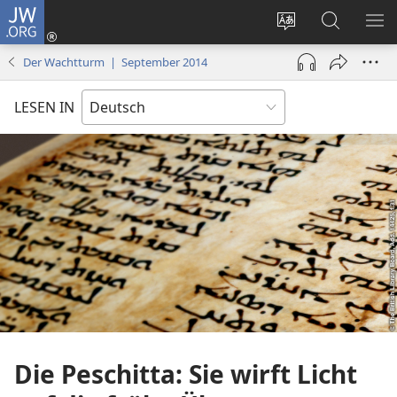
JW.ORG
Anmelden
(öffnet
Websitesprache
Suche
ME
neues
ändern
EI
Der Wachtturm | September 2014
Fenster)
LESEN IN
Die Peschitta: Sie wirft Licht