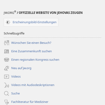
Chance?
Chance?
®
JW.ORG
/ OFFIZIELLE WEBSITE VON JEHOVAS ZEUGEN
Erscheinungsbild-Einstellungen
Schnellzugriffe
Wünschen Sie einen Besuch?
Eine Zusammenkunft suchen
(öffnet
neues
Einen regionalen Kongress suchen
(öffnet
Fenster)
neues
Neu auf jw.org
Fenster)
Videos
Videos mit Audiodeskriptionen
Suche
Fachliteratur für Mediziner