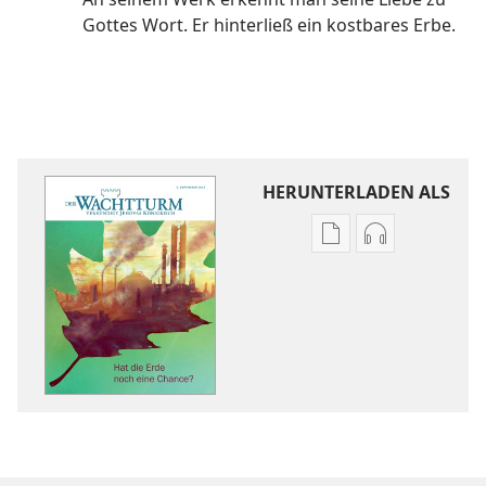
Gottes Wort. Er hinterließ ein kostbares Erbe.
HERUNTERLADEN ALS
Downloadoptione
Downloadopt
für
für
Veröffentlichunge
Audio
DER
DER
WACHTTURM
WACHTTURM
Hat
Hat
die
die
Erde
Erde
noch
noch
eine
eine