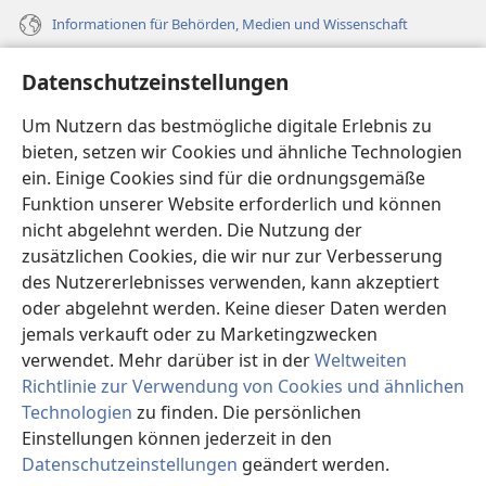
Informationen für Behörden, Medien und Wissenschaft
Hilfe
Datenschutzeinstellungen
Spenden
Um Nutzern das bestmögliche digitale Erlebnis zu
(öffnet
neues
bieten, setzen wir Cookies und ähnliche Technologien
Fenster)
ein. Einige Cookies sind für die ordnungsgemäße
Wachtturm ONLINE-BIBLIOTHEK
(öffnet
Funktion unserer Website erforderlich und können
neues
®
JW Hub
nicht abgelehnt werden. Die Nutzung der
Fenster)
(öffnet
zusätzlichen Cookies, die wir nur zur Verbesserung
neues
®
JW Library
Fenster)
des Nutzererlebnisses verwenden, kann akzeptiert
oder abgelehnt werden. Keine dieser Daten werden
®
Watchtower Library
jemals verkauft oder zu Marketingzwecken
verwendet. Mehr darüber ist in der
Weltweiten
Richtlinie zur Verwendung von Cookies und ähnlichen
Technologien
zu finden. Die persönlichen
Copyright
© 2026 Watch Tower Bible and Tract Society of Pennsylvania.
Einstellungen können jederzeit in den
NUTZUNGSBEDINGUNGEN
|
DATENSCHUTZERKLÄRUNG
|
Datenschutzeinstellungen
geändert werden.
In
DATENSCHUTZEINSTELLUNGEN