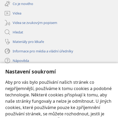
nové
Co je nového
okno)
Videa
Videa se zvukovým popisem
Hledat
Materiály pro lékaře
Informace pro média a vládní úředníky
Nápověda
Nastavení soukromí
Dary
(otevřeno
nové
Aby pro vás bylo používání našich stránek co
okno)
nejpříjemnější, používáme k tomu cookies a podobné
ONLINE KNIHOVNA Strážné věže
(otevřeno
technologie. Některé cookies přispívají k tomu, aby
nové
®
JW Hub
naše stránky fungovaly a nelze je odmítnout. U jiných
okno)
(otevřeno
cookies, které používáme pouze ke zpříjemnění
nové
®
JW Library
okno)
používání stránek, se můžete rozhodnout, jestli je