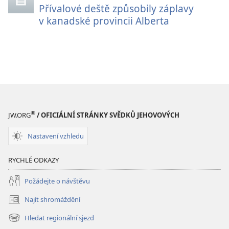
Přívalové deště způsobily záplavy
v kanadské provincii Alberta
®
JW.ORG
/ OFICIÁLNÍ STRÁNKY SVĚDKŮ JEHOVOVÝCH
Nastavení vzhledu
RYCHLÉ ODKAZY
Požádejte o návštěvu
Najít shromáždění
(otevřeno
nové
Hledat regionální sjezd
(otevřeno
okno)