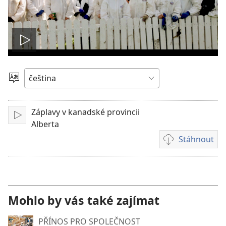
Přehrát
video
Vyberte
jazyk
Záplavy v kanadské provincii
Přehrát
Alberta
Stáhnout
Formáty
videonahrávek
ke
stažení
Mohlo by vás také zajímat
PŘÍNOS PRO SPOLEČNOST