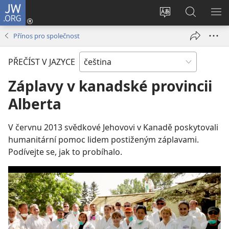
JW.ORG
Přihlásit
se
Změnit
Hledat
ZO
(otevřeno
jazyk
na
NA
Přínos pro společnost
nové
stránek
JW.ORG
okno)
PŘEČÍST V JAZYCE
Záplavy v kanadské provincii
Alberta
V červnu 2013 svědkové Jehovovi v Kanadě poskytovali
humanitární pomoc lidem postiženým záplavami.
Podívejte se, jak to probíhalo.