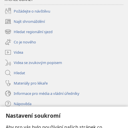
Požádejte o návštěvu
Najít shromáždění
(otevřeno
nové
Hledat regionální sjezd
(otevřeno
okno)
nové
Co je nového
okno)
Videa
Videa se zvukovým popisem
Hledat
Materiály pro lékaře
Informace pro média a vládní úředníky
Nápověda
Nastavení soukromí
Dary
(otevřeno
nové
Aby pro vás bylo používání našich stránek co