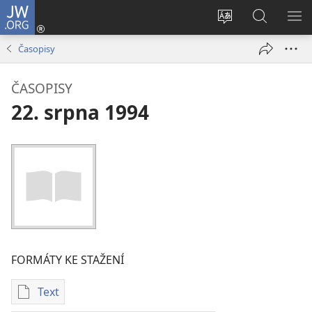
JW.ORG
Přihlásit
se
Změnit
Hledat
ZO
(otevřeno
jazyk
na
NA
Časopisy
nové
stránek
JW.ORG
okno)
ČASOPISY
22. srpna 1994
FORMÁTY KE STAŽENÍ
Text
Formáty