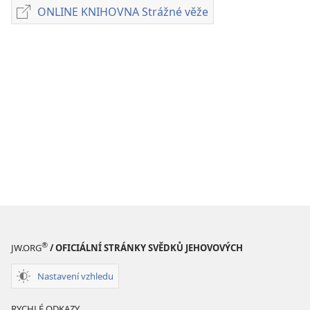
poblikací
ONLINE KNIHOVNA Strážné věže
ONLINE
ke
KNIHOVNA
stažení
Strážné
ČASOPISY
věže
22. srpna 1994
®
JW.ORG
/ OFICIÁLNÍ STRÁNKY SVĚDKŮ JEHOVOVÝCH
Nastavení vzhledu
RYCHLÉ ODKAZY