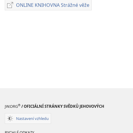
poblikací
ONLINE KNIHOVNA Strážné věže
ONLINE
ke
KNIHOVNA
stažení
Strážné
ČASOPISY
věže
22. července 1993
®
JW.ORG
/ OFICIÁLNÍ STRÁNKY SVĚDKŮ JEHOVOVÝCH
Nastavení vzhledu
RYCHLÉ ODKAZY