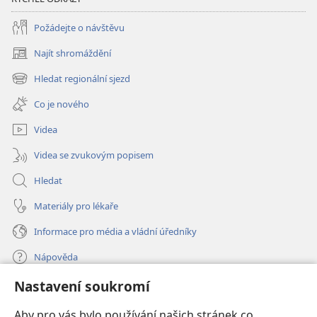
Požádejte o návštěvu
Najít shromáždění
(otevřeno
nové
Hledat regionální sjezd
(otevřeno
okno)
nové
Co je nového
okno)
Videa
Videa se zvukovým popisem
Hledat
Materiály pro lékaře
Informace pro média a vládní úředníky
Nápověda
Nastavení soukromí
Dary
(otevřeno
nové
Aby pro vás bylo používání našich stránek co