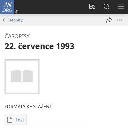
JW.ORG
Přihlásit
se
Změnit
Hledat
ZO
(otevřeno
jazyk
na
NA
Časopisy
nové
stránek
JW.ORG
okno)
ČASOPISY
22. července 1993
FORMÁTY KE STAŽENÍ
Text
Formáty