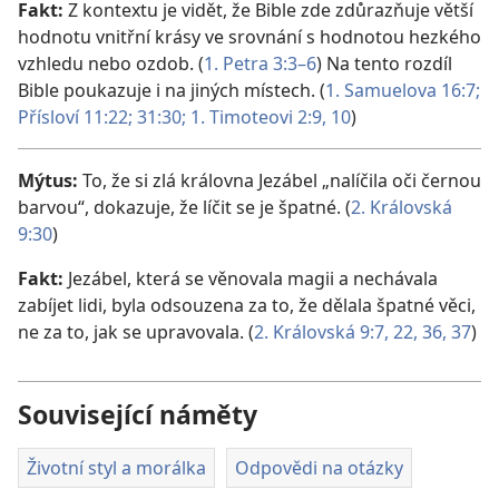
Fakt:
Z kontextu je vidět, že Bible zde zdůrazňuje větší
hodnotu vnitřní krásy ve srovnání s hodnotou hezkého
vzhledu nebo ozdob. (
1. Petra 3:3–6
) Na tento rozdíl
Bible poukazuje i na jiných místech. (
1. Samuelova 16:7;
Přísloví 11:22;
31:30;
1. Timoteovi 2:9, 10
)
Mýtus:
To, že si zlá královna Jezábel „nalíčila oči černou
barvou“, dokazuje, že líčit se je špatné. (
2. Královská
9:30
)
Fakt:
Jezábel, která se věnovala magii a nechávala
zabíjet lidi, byla odsouzena za to, že dělala špatné věci,
ne za to, jak se upravovala. (
2. Královská 9:7,
22,
36, 37
)
Související náměty
Životní styl a morálka
Odpovědi na otázky