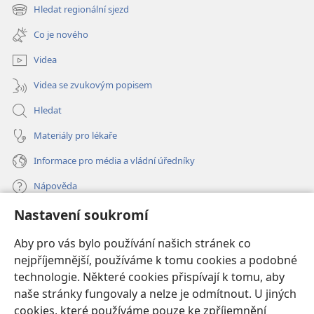
nové
Hledat regionální sjezd
(otevřeno
okno)
nové
Co je nového
okno)
Videa
Videa se zvukovým popisem
Hledat
Materiály pro lékaře
Informace pro média a vládní úředníky
Nápověda
Nastavení soukromí
Dary
(otevřeno
nové
Aby pro vás bylo používání našich stránek co
okno)
nejpříjemnější, používáme k tomu cookies a podobné
ONLINE KNIHOVNA Strážné věže
(otevřeno
technologie. Některé cookies přispívají k tomu, aby
nové
®
JW Hub
naše stránky fungovaly a nelze je odmítnout. U jiných
okno)
(otevřeno
cookies, které používáme pouze ke zpříjemnění
nové