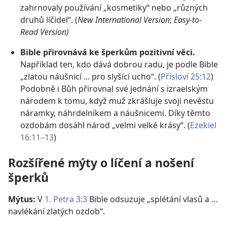
zahrnovaly používání „kosmetiky“ nebo „různých
druhů líčidel“. (
New International Version
;
Easy-to-
Read Version)
Bible přirovnává ke šperkům pozitivní věci.
Například ten, kdo dává dobrou radu, je podle Bible
„zlatou náušnicí ... pro slyšící ucho“. (
Přísloví 25:12
)
Podobně i Bůh přirovnal své jednání s izraelským
národem k tomu, když muž zkrášluje svoji nevěstu
náramky, náhrdelníkem a náušnicemi. Díky těmto
ozdobám dosáhl národ „velmi velké krásy“. (
Ezekiel
16:11–13
)
Rozšířené mýty o líčení a nošení
šperků
Mýtus:
V
1. Petra 3:3
Bible odsuzuje „splétání vlasů a ...
navlékání zlatých ozdob“.