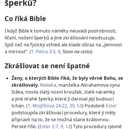
šperků?
Co říká Bible
I když Bible k tomuto námětu neuvádí podrobnosti,
líčení, nošení šperků a jiné zkrášlování neodsuzuje.
Spíš než na fyzický vzhled ale klade důraz na „jemnost
a mírnost“. (
1. Petra 3:3, 4
,
Slovo na cestu
)
Zkrášlovat se není špatné
Ženy, o kterých Bible říká, že byly věrné Bohu, se
zkrášlovaly.
Rebeka
, manželka Abrahamova syna
Izáka, nosila zlatý nosní kroužek, zlaté náramky
a jiné drahé šperky, které jí daroval její budoucí
tchán. (
1. Mojžíšova 24:22,
30,
53
) Podobně
Ester
podstoupila zkrášlovací procedury, které ji měly
připravit na to, že se možná stane královnou
Perské říše. (
Ester 2:7,
9,
12
) Tyto procedury zjevně