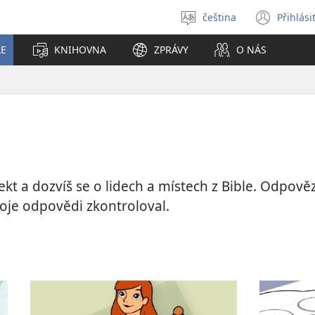
čeština
Přihlási
Vybrat
(ote
jazyk
nové
LE
KNIHOVNA
ZPRÁVY
O NÁS
okno
rojekt a dozvíš se o lidech a místech z Bible. Odpo
oje odpovědi zkontroloval.