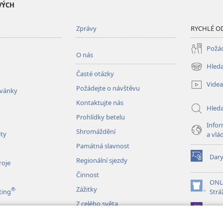
VÝCH
Zprávy
RYCHLÉ O
Požád
O nás
Hleda
(otevřeno
Časté otázky
nové
Videa
Požádejte o návštěvu
okno)
zvánky
Kontaktujte nás
Hled
Prohlídky betelu
Infor
Shromáždění
ity
a vlá
Památná slavnost
Dar
Regionální sjezdy
(otevřeno
roje
nové
Činnost
okno)
ONL
Zážitky
®
(otevřeno
ting
Strá
nové
Z celého světa
JW L
okno)