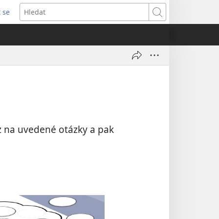
t se
vřeno
Hledat
)
věz na uvedené otázky a pak