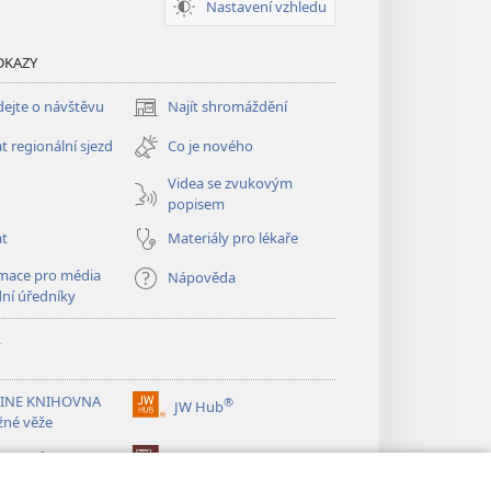
Nastavení vzhledu
DKAZY
ejte o návštěvu
Najít shromáždění
(otevřeno
nové
t regionální sjezd
Co je nového
okno)
Videa se zvukovým
popisem
at
Materiály pro lékaře
mace pro média
Nápověda
dní úředníky
y
INE KNIHOVNA
®
JW Hub
(otevřeno
žné věže
nové
®
okno)
ibrary
Watchtower Library