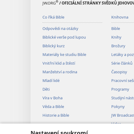
®
JW.ORG
/ OFICIÁLNÍ STRÁNKY SVĚDKŮ JEHOVO
Co říká Bible
Knihovna
Odpovědi na otázky
Bible
Biblické verše pod lupou
Knihy
Biblický kurz
Brožury
Materiály ke studiu Bible
Letáky a po
Vnitřní klid a štěstí
Série článků
Manželství a rodina
Časopisy
Mladí lidé
Pracovní seš
Děti
Programy
Víra v Boha
Studijní nást
Věda a Bible
Pokyny
Historie a Bible
JW Broadcas
Videa
Nastavení soukromí
Hudba