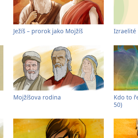
Ježíš – prorok jako Mojžíš
Izraelité
)
Mojžíšova rodina
Kdo to ř
50)