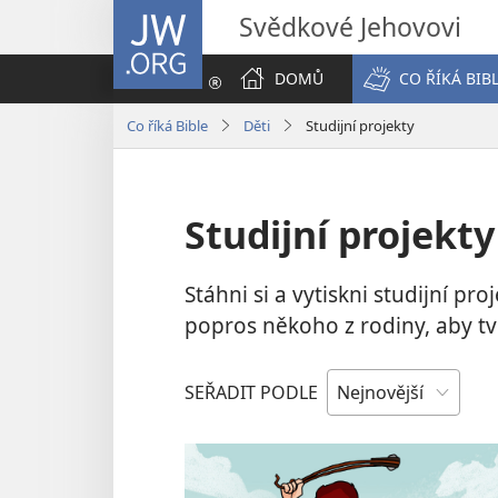
JW.ORG
Svědkové Jehovovi
DOMŮ
CO ŘÍKÁ BIB
Co říká Bible
Děti
Studijní projekty
Studijní projekty
Stáhni si a vytiskni studijní p
popros někoho z rodiny, aby tv
SEŘADIT PODLE