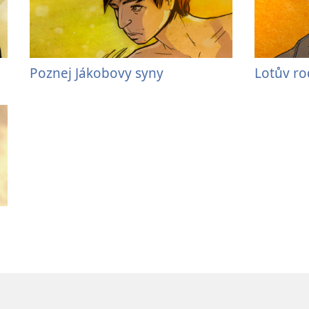
Poznej Jákobovy syny
Lotův r