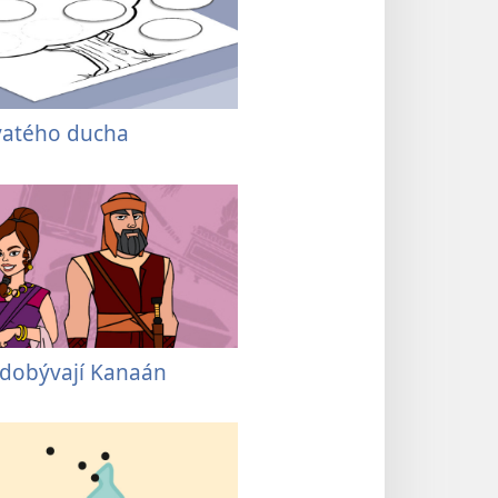
vatého ducha
é dobývají Kanaán