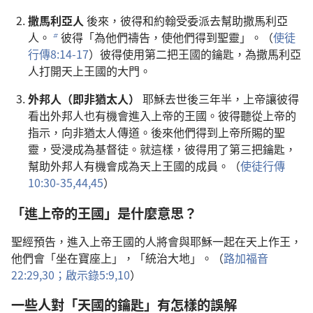
撒馬利亞人
後來，彼得和約翰受委派去幫助撒馬利亞
人。
彼得「為他們禱告，使他們得到聖靈」。（
使徒
b
行傳8:14-17
）彼得使用第二把王國的鑰匙，為撒馬利亞
人打開天上王國的大門。
外邦人（即非猶太人）
耶穌去世後三年半，上帝讓彼得
看出外邦人也有機會進入上帝的王國。彼得聽從上帝的
指示，向非猶太人傳道。後來他們得到上帝所賜的聖
靈，受浸成為基督徒。就這樣，彼得用了第三把鑰匙，
幫助外邦人有機會成為天上王國的成員。（
使徒行傳
10:30-35,
44,45
）
「進上帝的王國」是什麼意思？
聖經預告，進入上帝王國的人將會與耶穌一起在天上作王，
他們會「坐在寶座上」，「統治大地」。（
路加福音
22:29,30；
啟示錄5:9,10
）
一些人對「天國的鑰匙」有怎樣的誤解