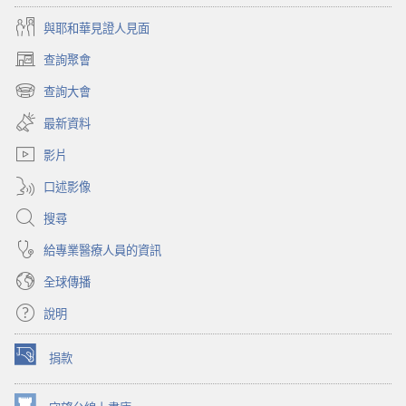
與耶和華見證人見面
查詢聚會
（開
啟
查詢大會
（開
新
啟
視
最新資料
新
窗）
視
影片
窗）
口述影像
搜尋
給專業醫療人員的資訊
全球傳播
說明
捐款
（開
啟
新