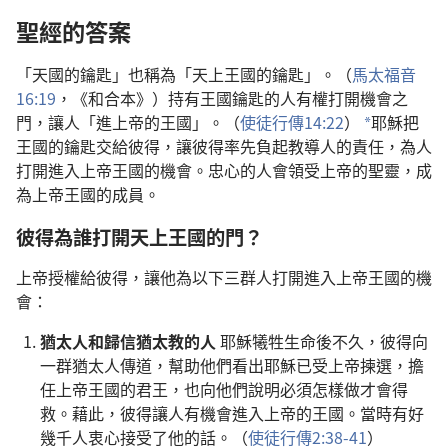
聖經的答案
「天國的鑰匙」也稱為「天上王國的鑰匙」。（
馬太福音
16:19
，《和合本》）持有王國鑰匙的人有權打開機會之
門，讓人「進上帝的王國」。（
使徒行傳14:22
）
耶穌把
a
王國的鑰匙交給彼得，讓彼得率先負起教導人的責任，為人
打開進入上帝王國的機會。忠心的人會領受上帝的聖靈，成
為上帝王國的成員。
彼得為誰打開天上王國的門？
上帝授權給彼得，讓他為以下三群人打開進入上帝王國的機
會：
猶太人和歸信猶太教的人
耶穌犧牲生命後不久，彼得向
一群猶太人傳道，幫助他們看出耶穌已受上帝揀選，擔
任上帝王國的君王，也向他們說明必須怎樣做才會得
救。藉此，彼得讓人有機會進入上帝的王國。當時有好
幾千人衷心接受了他的話。（
使徒行傳2:38-41
）