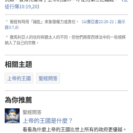
徒行傳10:19,20
）
聖經有時用「鑰匙」來象徵權力或責任。（
以賽亞書22:20-22；
啟示
a
錄3:7,8
）
撒馬利亞人的信仰與猶太人的不同，但他們將摩西律法中的一些規條
b
納入了自己的宗教。
相關主題
上帝的王國
聖經問答
為你推薦
聖經問答
上帝的王國是什麼？
看看為什麼上帝的王國比世上所有的政府更優越。