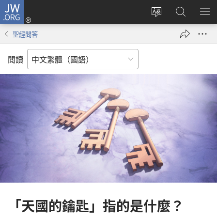
JW.ORG
登
入
更
搜
顯
（開
改
尋
示
聖經問答
啟
網
JW.ORG
選
新
站
單
閲讀
視
語
窗）
言
「天國的鑰匙」指的是什麼？