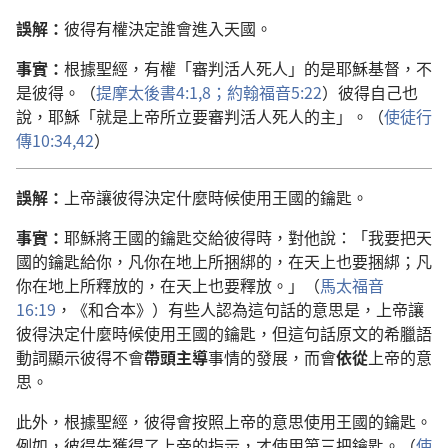
誤解：
彼得有權決定誰會進入天國。
事實：
根據聖經，有權「審判活人死人」的是耶穌基督，不
是彼得。（
提摩太後書4:1,
8；
約翰福音5:22
）彼得自己也
說，耶穌「就是上帝所立要審判活人死人的主」。（
使徒行
傳10:34,
42
）
誤解：
上帝讓彼得決定什麼時候使用王國的鑰匙。
事實：
耶穌將王國的鑰匙交給彼得時，對他說：「我要把天
國的鑰匙給你，凡你在地上所捆綁的，在天上也要捆綁；凡
你在地上所釋放的，在天上也要釋放。」（
馬太福音
16:19
，《和合本》）有些人認為這句話的意思是，上帝讓
彼得決定什麼時候使用王國的鑰匙，但這句話原文的希臘語
動詞顯示彼得不會
帶頭主導
事情的發展，而會
依從
上帝的意
思。
此外，根據聖經，彼得會按照上帝的意思使用王國的鑰匙。
例如，彼得先獲得了上帝的指示，才使用第三把鑰匙。（
使