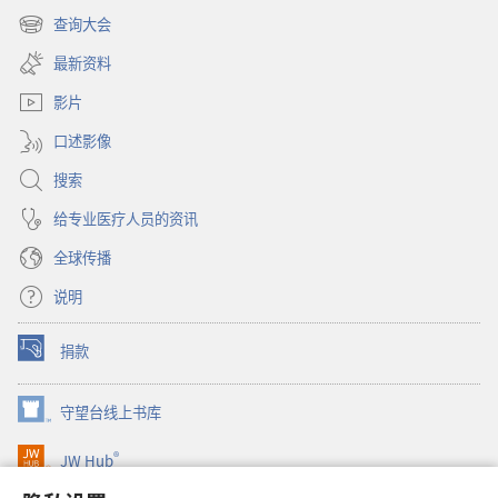
开
查询大会
（打
新
开
窗
最新资料
新
口）
窗
影片
口）
口述影像
搜索
给专业医疗人员的资讯
全球传播
说明
捐款
（打
开
新
守望台线上书库
（打
窗
开
口）
®
JW Hub
新
（打
窗
开