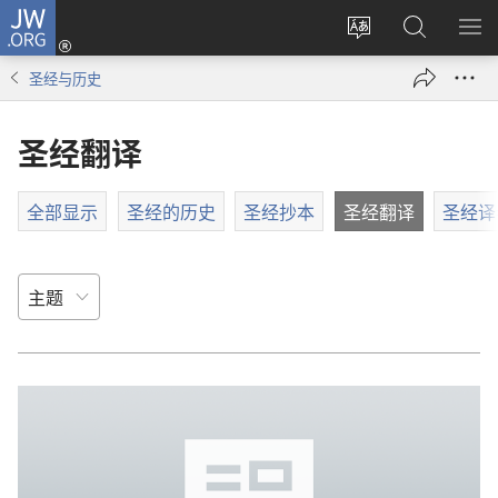
JW.ORG
登
录
更
搜
显
（打
改
索
示
圣经与历史
开
网
JW.ORG
菜
新
站
单
圣经翻译
窗
语
口）
言
全部显示
圣经的历史
圣经抄本
圣经翻译
圣经译