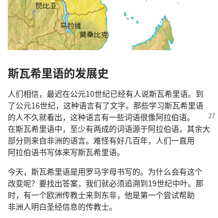
斯瓦希里语
的
发展史
人们
相信
，
最
迟
在
公元
10
世纪
已经
有
人
说
斯瓦希里语
。
到
了
公元
16
世纪
，
这
种
语言
有
了
文字
。
那些
学习
斯瓦希里语
的
人
不久
就
看
出
，
这
种
语言
有
一些
词语
很
像
阿拉伯语
。
在
斯瓦希里语
中
，
至少
有
两
成
的
词语
源
于
阿拉伯语
，
其余
大
部分
则
来自
非洲
的
语言
。
难怪
有
好几
百
年
，
人们
一直
用
阿拉伯语
书写体
来
写
斯瓦希里语
。
今天
，
斯瓦希里语
是
用
罗马
字母
书写
的
。
为什么
会
有
这个
改变
呢
？
要
找
出
答案
，
我们
就
必须
追溯
到
19
世纪
中叶
。
那
时
，
有
一
个
欧洲
传教士
来
到
东非
，
他
是
第
一
个
尝试
帮助
非洲人
明白
圣经
信息
的
传教士
。