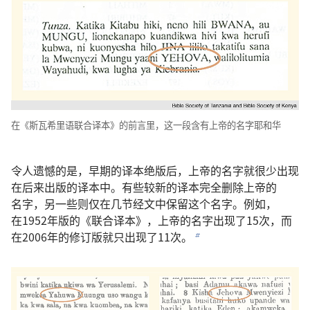
在
《
斯瓦希里语
联合
译本
》
的
前言
里
，
这
一
段
含有
上帝
的
名字
耶和华
令
人
遗憾
的
是
，
早期
的
译本
绝版
后
，
上帝
的
名字
就
很
少
出现
在
后来
出版
的
译本
中
。
有些
较
新
的
译本
完全
删除
上帝
的
名字
，
另
一些
则
仅
在
几
节
经文
中
保留
这个
名字
。
例如
，
在
1952
年
版
的
《
联合
译本
》，
上帝
的
名字
出现
了
15
次
，
而
在
2006
年
的
修订版
就
只
出现
了
11
次
。
b