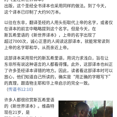
出版
，
这个
圣经
全
书
译本
也
采用
同样
的
做法
。
到
了
今天
，
这个
译本
已
印制
了
大约
90
万
本
。
以往
在
东非
，
翻译
圣经
的
人
用
头衔
取代
上帝
的
名字
，
或者
仅
在
译本
的
前言
中
略略
提
到
这个
名字
。
但是
今天
，
在
斯瓦希里语
的
《
新世界
译本
》，
上帝
的
名字
出现
了
超过
7000
次
，
诚心正意
的
人
阅读
这
部
译本
，
就
能
常常
读
到
上帝
的
名字
耶和华
，
从而
亲近
上帝
。
这
部
译本
采用
现代
的
斯瓦希里语
，
用
词
力求
浅白
，
旨
在
让
东非
所有
说
这
种
语言
的
人
都
看
得
懂
。
此外
，
这
部
译本
也
纠正
了
许多
圣经
译本
译
错
的
地方
。
因此
，
读者
看
这
部
译本
时
可以
放心
，
他们
知道
自己
所
读
的
，
确实
是
“
用
正确
的
字眼
写
下
”
的
真理
，
跟
造物主
耶和华
上帝
启示
的
完全
一致
。
（
传道书
12:10
）
许多
人
都
很
欣赏
斯瓦希里语
的
《
新世界
译本
》。
维森特
现在
21
岁
，
是