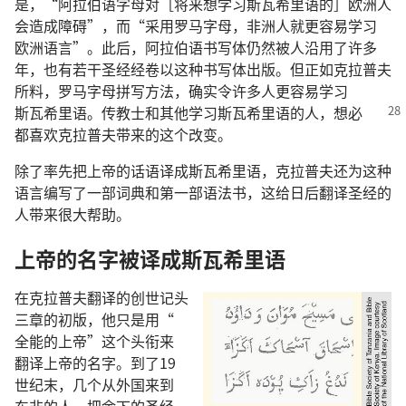
是
，“
阿拉伯语
字母
对
［
将来
想
学习
斯瓦希里语
的
］
欧洲人
会
造成
障碍
”，
而
“
采用
罗马
字母
，
非洲人
就
更
容易
学习
欧洲
语言
”。
此后
，
阿拉伯语
书写体
仍然
被
人
沿用
了
许多
年
，
也
有
若干
圣经
经卷
以
这
种
书写体
出版
。
但
正如
克拉普夫
所
料
，
罗马
字母
拼写
方法
，
确实
令
许多
人
更
容易
学习
斯瓦希里语
。
传教士
和
其他
学习
斯瓦希里语
的
人
，
想必
都
喜欢
克拉普夫
带
来
的
这个
改变
。
除了
率先
把
上帝
的
话语
译
成
斯瓦希里语
，
克拉普夫
还
为
这
种
语言
编写
了
一
部
词典
和
第
一
部
语法书
，
这
给
日后
翻译
圣经
的
人
带
来
很
大
帮助
。
上帝
的
名字
被
译
成
斯瓦希里语
在
克拉普夫
翻译
的
创世记
头
三
章
的
初版
，
他
只是
用
“
全能
的
上帝
”
这个
头衔
来
翻译
上帝
的
名字
。
到
了
19
世纪
末
，
几
个
从
外国
来
到
东非
的
人
，
把
余下
的
圣经