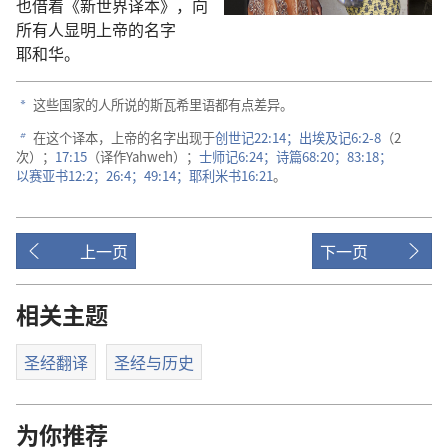
也
借
着
《
新世界
译本
》，
向
所有
人
显明
上帝
的
名字
耶和华
。
这些
国家
的
人
所
说
的
斯瓦希里语
都
有点
差异
。
a
在
这个
译本
，
上帝
的
名字
出现
于
创世记
22:14；
出埃及记
6:2-8
（2
b
次
）；
17:15
（
译
作
Yahweh）；
士师记
6:24；
诗篇
68:20；
83:18；
以赛亚书
12:2；
26:4；
49:14；
耶利米书
16:21
。
上一页
下一页
相关主题
圣经翻译
圣经与历史
为你推荐