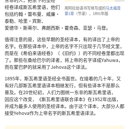
经卷
译
成
斯瓦希里语
，
他们
用
阿拉伯语
书写体
写成
的
马太福音
包括
约翰
·
雷布曼
、
威廉
·
第
1
章
（
节录
），1891
年
版
泰勒
、
哈里
·
宾斯
、
爱德华
·
斯蒂尔
、
弗朗西斯
·
霍奇森
、
亚瑟
·
马登
。
值得
注意
的
是
，
这些
早期
的
圣经
译本
，
有
的
译
出
了
上帝
的
名字
。
在
那些
译本
中
，
上帝
的
名字
不只
出现
于
几
节
经文
里
，
而
是
在
《
希伯来语
经卷
》（《
旧约
》）
的
不
同
经卷
里
都
出现
了
。
那些
在
桑给巴尔
的
译者
，
将
上帝
的
名字
译
成
Yahuwa，
而
在
蒙巴萨
的
就
采用
了
Jehova
这个
译法
。
1895
年
，
斯瓦希里语
圣经
全
书
面世
。
在
接着
的
几十
年
，
又
有
好几
部
斯瓦希里语
译本
相继
发行
，
但
有些
译本
不
是
那么
普及
。
在
20
世纪
初
，
人们
力图
统一
东非
的
斯瓦希里语
，
因应
这个
改变
，《
斯瓦希里语
联合
译本
》
在
1952
年
出版
，
并
成为
最
多
人
使用
的
圣经
译本
。
由于
这个
译本
，
大
部分
人
都
接受
Yehova
作为
上帝
名字
的
斯瓦希里语
译法
。