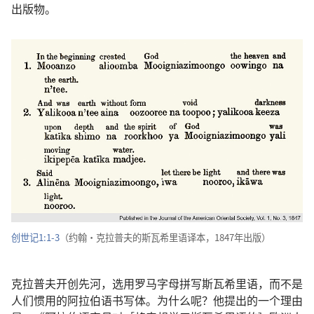
出版物
。
创世记
1:1-3
（
约翰
·
克拉普夫
的
斯瓦希里语
译本
，1847
年
出版
）
克拉普夫
开创
先河
，
选用
罗马
字母
拼写
斯瓦希里语
，
而
不
是
人们
惯用
的
阿拉伯语
书写体
。
为什么
呢
？
他
提
出
的
一
个
理由