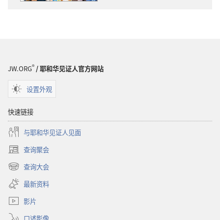
项
守
守
望
望
台
台
上
上
帝
帝
关
®
JW.ORG
/ 耶和华见证人官方网站
关
心
心
妇
设置外观
妇
女
女
吗？
快速链接
吗？
与耶和华见证人见面
查询聚会
（打
开
查询大会
（打
新
开
窗
最新资料
新
口）
窗
影片
口）
口述影像