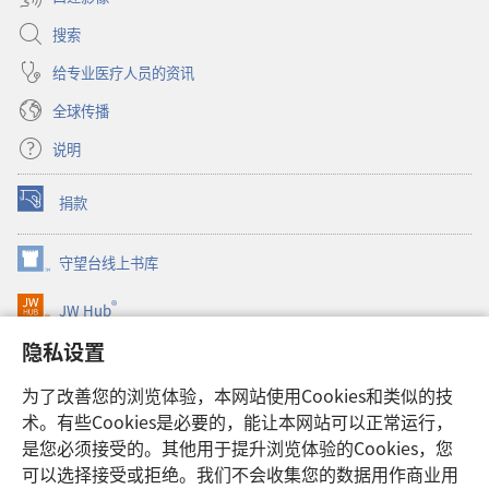
搜索
给专业医疗人员的资讯
全球传播
说明
捐款
（打
开
新
守望台线上书库
（打
窗
开
口）
®
JW Hub
新
（打
窗
开
隐私设置
口）
JW Library®
新
窗
为了改善您的浏览体验，本网站使用Cookies和类似的技
口）
Watchtower Library
术。有些Cookies是必要的，能让本网站可以正常运行，
是您必须接受的。其他用于提升浏览体验的Cookies，您
可以选择接受或拒绝。我们不会收集您的数据用作商业用