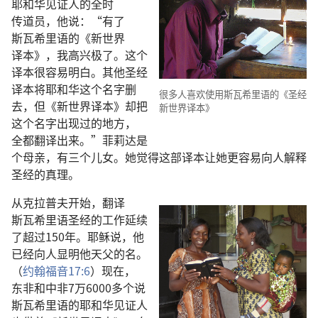
耶和华见证人
的
全时
传道员
，
他
说
：“
有
了
斯瓦希里语
的
《
新世界
译本
》，
我
高兴
极
了
。
这个
译本
很
容易
明白
。
其他
圣经
译本
将
耶和华
这个
名字
删
很
多
人
喜欢
使用
斯瓦希里语
的
《
圣经
去
，
但
《
新世界
译本
》
却
把
新世界
译本
》
这个
名字
出现
过
的
地方
，
全都
翻译
出来
。”
菲莉达
是
个
母亲
，
有
三
个
儿女
。
她
觉得
这
部
译本
让
她
更
容易
向
人
解释
圣经
的
真理
。
从
克拉普夫
开始
，
翻译
斯瓦希里语
圣经
的
工作
延续
了
超过
150
年
。
耶稣
说
，
他
已经
向
人
显明
他
天父
的
名
。
（
约翰福音
17:6
）
现在
，
东非
和
中非
7
万
6000
多
个
说
斯瓦希里语
的
耶和华见证人