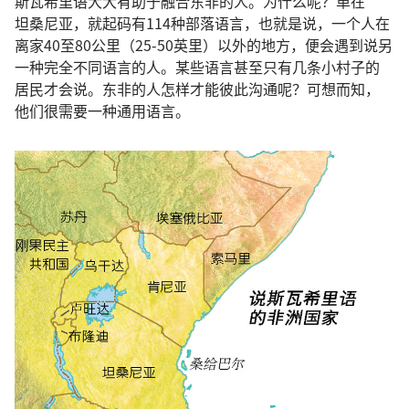
斯瓦希里语
大大
有
助
于
融合
东非
的
人
。
为什么
呢
？
单
在
坦桑尼亚
，
就
起码
有
114
种
部落
语言
，
也
就是
说
，
一
个
人
在
离家
40
至
80
公里
（25-50
英里
）
以外
的
地方
，
便
会
遇
到
说
另
一
种
完全
不
同
语言
的
人
。
某
些
语言
甚至
只有
几
条
小
村子
的
居民
才
会
说
。
东非
的
人
怎样
才
能
彼此
沟通
呢
？
可想而知
，
他们
很
需要
一
种
通用
语言
。