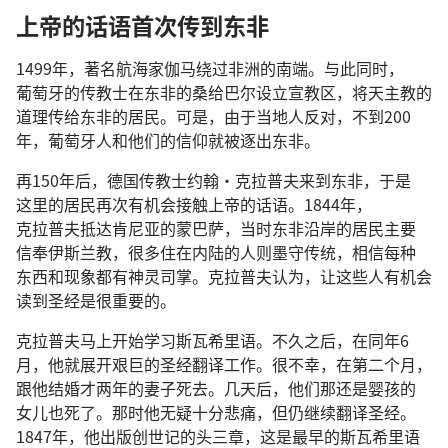
上帝
的
话语
首次
传
到
东非
1499
年
，
著名
航海家
伽马
绕
过
非洲
的
南端
。
与此同时
，
葡萄牙
的
传教士
在
东非
的
桑给巴尔
设立
宣教
区
，
将
天主教
的
道理
传
给
东非
的
居民
。
可是
，
由于
当地人
反对
，
不
到
200
年
，
葡萄牙人
和
他们
的
信仰
就
被
逐
出
东非
。
再
150
年
后
，
德国
传教士
约翰
·
克拉普夫
来
到
东非
，
于是
这里
的
居民
再次
有
机会
接触
上帝
的
话语
。1844
年
，
克拉普夫
抵达
肯尼亚
的
蒙巴萨
，
当时
东非
沿岸
的
居民
主要
信奉
伊斯兰教
，
很
多
住
在
内陆
的
人
则
墨守
传统
，
相信
每
种
东西
和
现象
都
有
神灵
司
掌
。
克拉普夫
认为
，
让
这些
人
有
机会
读
到
圣经
是
很
重要
的
。
克拉普夫
马上
开始
学习
斯瓦希里语
。
不久
之后
，
在
同年
6
月
，
他
就
展开
艰巨
的
圣经
翻译
工作
。
很
不幸
，
在
第
二
个
月
，
跟
他
结婚
才
两
年
的
妻子
死
去
。
几
天
后
，
他们
那
还是
婴孩
的
女儿
也
死
了
。
那
时
他
无疑
十分
悲痛
，
但
仍
继续
翻译
圣经
。
1847
年
，
他
出版
创世记
的
头
三
章
，
这
是
最
早
的
斯瓦希里语