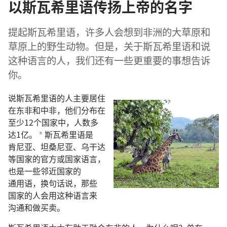
以斯瓦希里语传扬上帝的名字
提起
斯瓦希里语
，
许多
人
会
想
到
非洲
的
大
草原
和
草原
上
的
野生
动物
。
但是
，
关于
斯瓦希里语
和
说
这
种
语言
的
人
，
我们
还
有
一些
更
重要
的
事
想
告诉
你
。
说
斯瓦希里语
的
人
主要
居住
在
东非
和
中非
，
他们
分布
在
至少
12
个
国家
中
，
人数
多
达
1
亿
。
斯瓦希里语
是
a
肯尼亚
、
坦桑尼亚
、
乌干达
等
国家
的
官方
或
国家
语言
，
也
是
一些
邻近
国家
的
通用语
，
换
句
话
说
，
那些
国家
的
人
会
用
这
种
语言
来
沟通
和
做
买卖
。