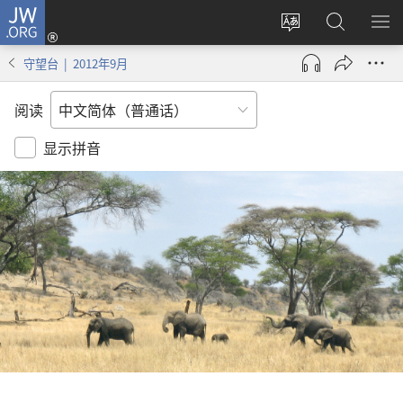
JW.ORG
登
录
更
搜
显
（打
改
索
示
守望台 | 2012年9月
开
网
JW.ORG
菜
新
站
单
阅读
窗
语
口）
言
显示拼音