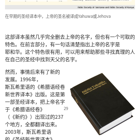
在
早期
的
圣经
译本
中
，
上帝
的
圣名
被
译
成
Yahuwa
或
Jehova
这
部
译本
虽然
几乎
完全
删
去
上帝
的
名字
，
但
也
有
一
个
可取
的
特色
。
在
前言
部分
，
有
一
句
话
清楚
指
出
上帝
的
名字
是
耶和华
。
这个
特色
很
有
用
，
可以
用
来
帮助
那些
寻找
真理
的
人
在
自己
的
圣经
中
找
到
天父
的
名字
。
然而
，
事情
后来
有
了
新
的
发展
。1996
年
，
斯瓦希里语
的
《
希腊语
经卷
新世界
译本
》
出版
。
这
是
第
一
部
圣经
译本
，
把
上帝
名字
于
《
希腊语
经卷
》
（《
新约
》）
出现
过
的
237
个
地方
，
全都
翻译
出来
。
2003
年
，
斯瓦希里语
的
《
圣经
新世界
译本
》