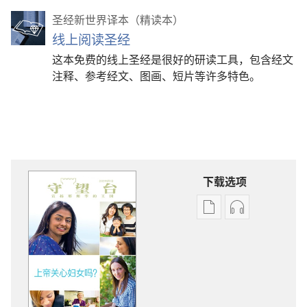
圣经新世界译本（精读本）
线上阅读圣经
这本免费的线上圣经是很好的研读工具，包含经文
注释、参考经文、图画、短片等许多特色。
下载选项
出
音
版
频
物
下
下
载
载
选
选
项