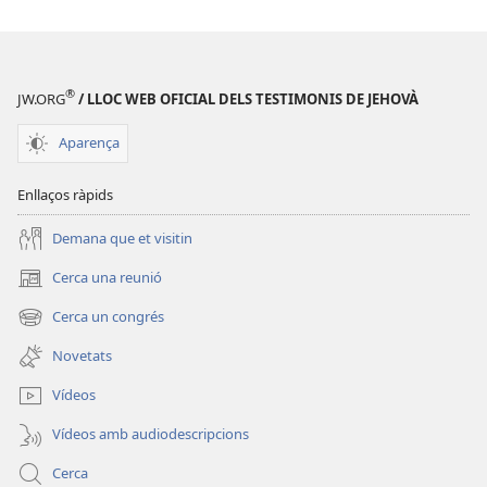
complet
del
del
Regne
Regne
de
de
Déu»
®
JW.ORG
/ LLOC WEB OFICIAL DELS TESTIMONIS DE JEHOVÀ
Déu»
Aparença
Enllaços ràpids
Demana que et visitin
Cerca una reunió
(obre
una
Cerca un congrés
(obre
finestra
una
nova)
Novetats
finestra
nova)
Vídeos
Vídeos amb audiodescripcions
Cerca