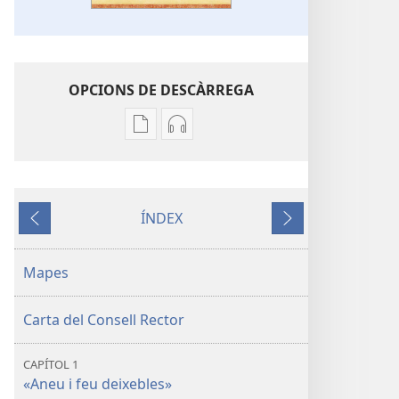
OPCIONS DE DESCÀRREGA
Opcions
Opcions
de
de
descàrrega
descàrrega
de
d’àudio
ÍNDEX
publicacions
«Un
Anterior
Següent
«Un
testimoni
testimoni
complet
Mapes
complet
del
del
Regne
Carta del Consell Rector
Regne
de
de
Déu»
CAPÍTOL 1
Déu»
«Aneu i feu deixebles»