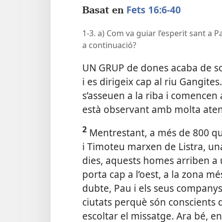
Fets 16:6-40
Basat en
1-3. a) Com va guiar l’esperit sant a
a continuació?
UN GRUP de dones acaba de sort
i es dirigeix cap al riu Gangit
s’asseuen a la riba i comencen a
està observant amb molta aten
2
Mentrestant, a més de 800 quil
i Timoteu marxen de Listra, una
dies, aquests homes arriben 
porta cap a l’oest, a la zona mé
dubte, Pau i els seus companys e
ciutats perquè són conscients 
escoltar el missatge. Ara bé, 