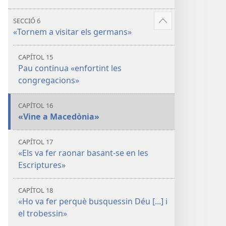
SECCIÓ 6
Mostra'n
«Tornem a visitar els germans»
més
CAPÍTOL 15
Pau continua «enfortint les
congregacions»
CAPÍTOL 16
«Vine a Macedònia»
CAPÍTOL 17
«Els va fer raonar basant-se en les
Escriptures»
CAPÍTOL 18
«Ho va fer perquè busquessin Déu [...] i
el trobessin»