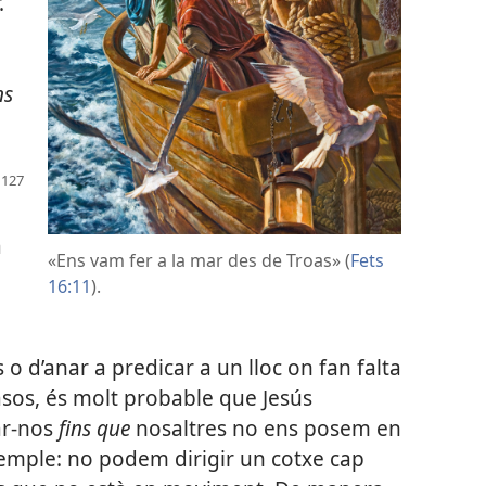
.
ns
a
«Ens vam fer a la mar des de Troas» (
Fets
16:11
).
o d’anar a predicar a un lloc on fan falta
sos, és molt probable que Jesús
iar-nos
fins que
nosaltres no ens posem en
emple: no podem dirigir un cotxe cap