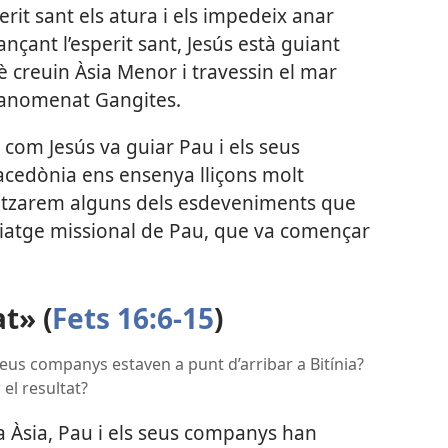
rit sant els atura i els impedeix anar
ançant l’esperit sant, Jesús està guiant
 creuin Àsia Menor i travessin el mar
u anomenat Gangites.
com Jesús va guiar Pau i els seus
cedònia ens ensenya lliçons molt
litzarem alguns dels esdeveniments que
 viatge missional de Pau, que va començar
t» (
Fets 16:6-15
)
 seus companys estaven a punt d’arribar a Bitínia?
 el resultat?
Àsia, Pau i els seus companys han