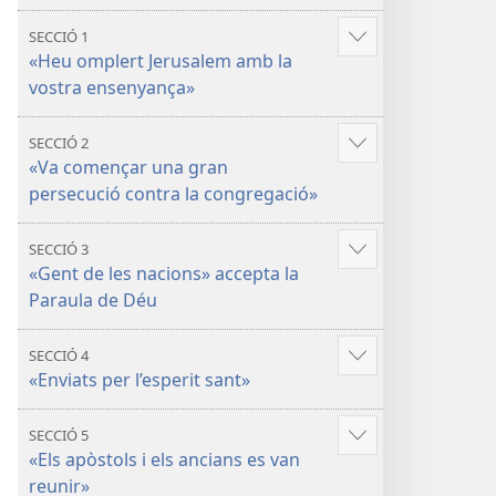
SECCIÓ 1
Mostra'n
«Heu omplert Jerusalem amb la
més
vostra ensenyança»
SECCIÓ 2
Mostra'n
«Va començar una gran
més
persecució contra la congregació»
SECCIÓ 3
Mostra'n
«Gent de les nacions» accepta la
més
Paraula de Déu
SECCIÓ 4
Mostra'n
«Enviats per l’esperit sant»
més
SECCIÓ 5
Mostra'n
«Els apòstols i els ancians es van
més
reunir»