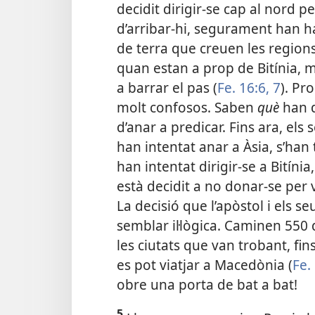
decidit dirigir-se cap al nord pe
d’arribar-hi, segurament han h
de terra que creuen les regions
quan estan a prop de Bitínia, mi
a barrar el pas (
Fe. 16:6, 7
). Pr
molt confosos. Saben
què
han d
d’anar a predicar. Fins ara, el
han intentat anar a Àsia, s’han
han intentat dirigir-se a Bitínia
està decidit a no donar-se per v
La decisió que l’apòstol i els 
semblar il·lògica. Caminen 550 
les ciutats que van trobant, fin
es pot viatjar a Macedònia (
Fe.
obre una porta de bat a bat!
5