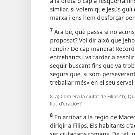
a la dreta o cap a l’esquerra 
similar, si volem que Jesús gui
marxa i ens hem d’esforçar per 
7
Ara bé, què passa si no acon
proposat? Vol dir això que Jeh
rendir? De cap manera! Record
entrebancs i va tardar a assolir
seguir buscant fins que va trob
segurs que, si som perseverant
treballar més» en el seu servei 
8. a) Com era la ciutat de Filips? b) 
lloc d’oració»?
8
En arribar a la regió de Maced
dirigir a Filips. Els habitants d
ser ciutadans romans. De fet,