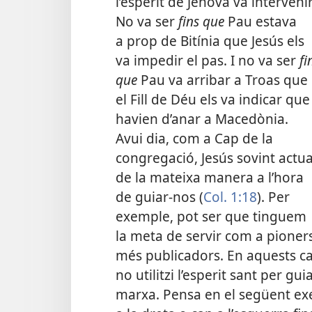
l’esperit de Jehovà va intervenir
No va ser
fins que
Pau estava
a prop de Bitínia que Jesús els
va impedir el pas. I no va ser
fi
que
Pau va arribar a Troas que
el Fill de Déu els va indicar que
havien d’anar a Macedònia.
Avui dia, com a Cap de la
congregació, Jesús sovint actu
de la mateixa manera a l’hora
de guiar-nos (
Col. 1:18
). Per
exemple, pot ser que tinguem
la meta de servir com a pioners 
més publicadors. En aquests ca
no utilitzi l’esperit sant per gu
marxa. Pensa en el següent ex