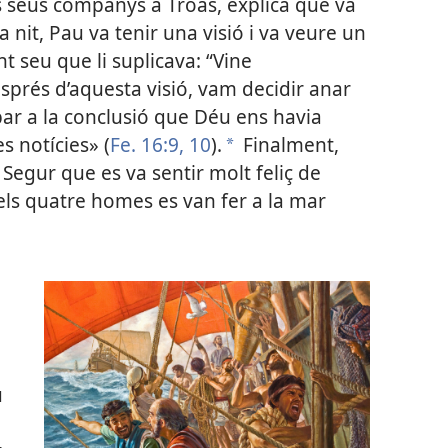
ls seus companys a Troas, explica què va
 nit, Pau va tenir una visió i va veure un
seu que li suplicava: “Vine
esprés d’aquesta visió, vam decidir anar
ar a la conclusió que Déu ens havia
s notícies» (
Fe. 16:9, 10
).
Finalment,
a
 Segur que es va sentir molt feliç de
 els quatre homes es van fer a la mar
u