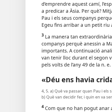
d’emprendre aquest camí, l’espe
a predicar a Àsia. Per què? Mitj
Pau i els seus companys perquè
Egeu fins arribar a un petit ri
3
La manera tan extraordinària 
companys perquè anessin a Ma
importants. A continuació ana
van tenir lloc durant el segon
pels volts de l’any 49 de la n. e.
«Déu ens havia crida
4, 5. a) Què va passar quan Pau i els
b) Què van decidir fer, i quin en va ser
4
Com que no han pogut anar a 