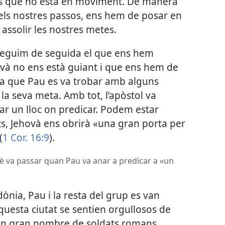
fins que no està en moviment. De manera
ï els nostres passos, ens hem de posar en
assolir les nostres metes.
seguim de seguida el que ens hem
ovà no ens està guiant i que ens hem de
a que Pau es va trobar amb alguns
 la seva meta. Amb tot, l’apòstol va
ar un lloc on predicar. Podem estar
s, Jehovà ens obrirà «una gran porta per
(
1 Cor. 16:9
).
Què va passar quan Pau va anar a predicar a «un
ònia, Pau i la resta del grup es van
’aquesta ciutat se sentien orgullosos de
 un gran nombre de soldats romans