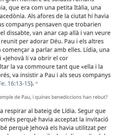
nia, que era com una petita Itàlia, una
edònia. Als afores de la ciutat hi havia
 seus companys pensaven que trobarien
el dissabte, van anar cap allà i van veure
eunit per adorar Déu. Pau i els altres
n començar a parlar amb elles. Lídia, una
 «Jehovà li va obrir el cor
tar la va commoure tant que «ella i la
rés, va insistir a Pau i als seus companys
Fe. 16:13-15
).
c
emple de Pau, i quines benediccions han rebut?
a respirar al bateig de Lídia. Segur que
 només perquè havia acceptat la invitació
é perquè Jehovà els havia utilitzat per