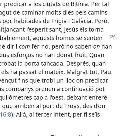
r predicar a les ciutats de Bitínia. Per tal
agut de caminar molts dies pels camins
 poc habitades de Frígia i Galàcia. Però,
tjançant l’esperit sant, Jesús els torna
obablement, aquests homes se senten
e dir i
com
fer-ho, però no saben
on
han
s seus esforços no han donat fruit. Quan
 trobat la porta tancada. Després, quan
, els ha passat el mateix. Malgrat tot, Pau
ençut fins que trobi un lloc on predicar.
seus companys prenen a continuació pot
quilòmetres cap a l’oest, deixant enrere
s que arriben al port de Troas, des d’on
 16:8
). Allà, al tercer intent, per fi se’ls