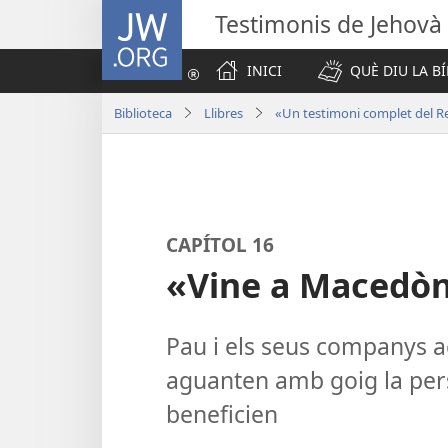
JW.ORG
Testimonis de Jehovà
INICI
QUÈ DIU LA BÍ
Biblioteca
Llibres
«Un testimoni complet del 
CAPÍTOL 16
«Vine a Macedòn
Pau i els seus companys a
aguanten amb goig la pers
beneficien