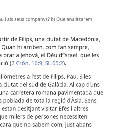
 Pau i als seus companys? b) Què analitzarem
ir de Filips, una ciutat de Macedònia,
es. Quan hi arriben, com fan sempre,
 orar a Jehovà, el Déu d’Israel, que les
ció (
2 Cròn. 16:9;
Sl. 65:2
).
òmetres a l’est de Filips, Pau, Siles
 ciutat del sud de Galàcia. Al cap d’uns
a una carretera romana pavimentada que
s poblada de tota la regió d’Àsia. Sens
stan desitjant visitar Efès i altres
que milers de persones necessiten
encara que no sabem com, just abans