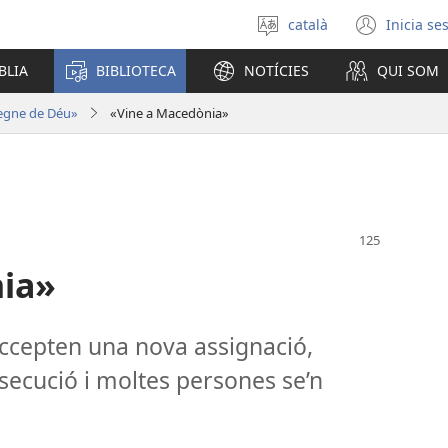
català
Inicia se
Selecciona
(obre
un
una
BLIA
BIBLIOTECA
NOTÍCIES
QUI SOM
idioma
fines
nova)
Regne de Déu»
«Vine a Macedònia»
ia»
ccepten una nova assignació,
ecució i moltes persones se’n