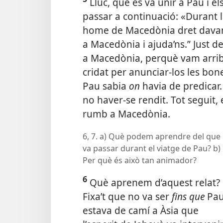
Lluc, que es va unir a Pau i e
passar a continuació: «Durant la
home de Macedònia dret davant 
a Macedònia i ajuda’ns.” Just d
a Macedònia, perquè vam arrib
cridat per anunciar-los les bone
Pau sabia
on
havia de predicar.
no haver-se rendit. Tot seguit,
rumb a Macedònia.
6, 7. a) Què podem aprendre del que
va passar durant el viatge de Pau? b)
Per què és això tan animador?
6
Què aprenem d’aquest relat?
Fixa’t que no va ser
fins que
Pa
estava de camí a Àsia que