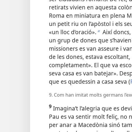
retirats vivien en aquesta colò
Roma en miniatura en plena Mac
un petit riu on l’apòstol i els
«un lloc d’oració».
Així doncs, 
b
un grup de dones que s’havien r
missioners es van asseure i va
de les dones, estava escoltant, i
completament». El que va escol
seva casa es van batejar». Desp
que es quedessin a casa seva (
9. Com han imitat molts germans l’ex
9
Imagina’t l’alegria que es devi
Pau es va sentir molt feliç, no
per anar a Macedònia sinó tamb