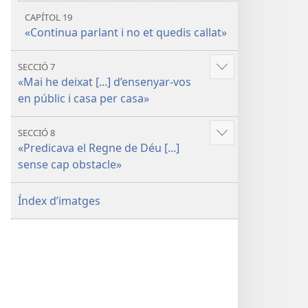
CAPÍTOL 19
«Continua parlant i no et quedis callat»
SECCIÓ 7
Mostra'n
«Mai he deixat [...] d’ensenyar-vos
més
en públic i casa per casa»
SECCIÓ 8
Mostra'n
«Predicava el Regne de Déu [...]
més
sense cap obstacle»
Índex d’imatges