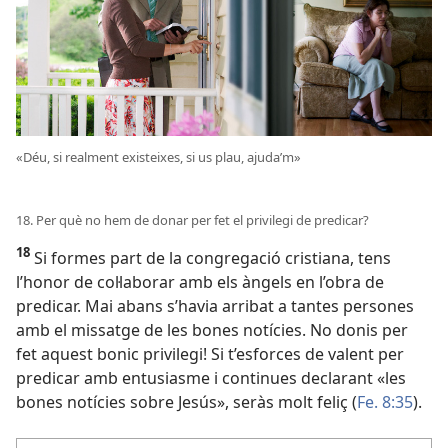
«Déu, si realment existeixes, si us plau, ajuda’m»
18. Per què no hem de donar per fet el privilegi de predicar?
18
Si formes part de la congregació cristiana, tens
l’honor de col·laborar amb els àngels en l’obra de
predicar. Mai abans s’havia arribat a tantes persones
amb el missatge de les bones notícies. No donis per
fet aquest bonic privilegi! Si t’esforces de valent per
predicar amb entusiasme i continues declarant «les
bones notícies sobre Jesús», seràs molt feliç (
Fe. 8:35
).