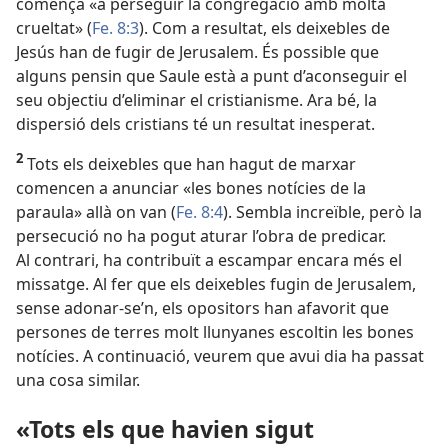
comença «a perseguir la congregació amb molta
crueltat» (
Fe. 8:3
). Com a resultat, els deixebles de
Jesús han de fugir de Jerusalem. És possible que
alguns pensin que Saule està a punt d’aconseguir el
seu objectiu d’eliminar el cristianisme. Ara bé, la
dispersió dels cristians té un resultat inesperat.
2
Tots els deixebles que han hagut de marxar
comencen a anunciar «les bones notícies de la
paraula» allà on van (
Fe. 8:4
). Sembla increïble, però la
persecució no ha pogut aturar l’obra de predicar.
Al contrari, ha contribuït a escampar encara més el
missatge. Al fer que els deixebles fugin de Jerusalem,
sense adonar-se’n, els opositors han afavorit que
persones de terres molt llunyanes escoltin les bones
notícies. A continuació, veurem que avui dia ha passat
una cosa similar.
«Tots els que havien sigut