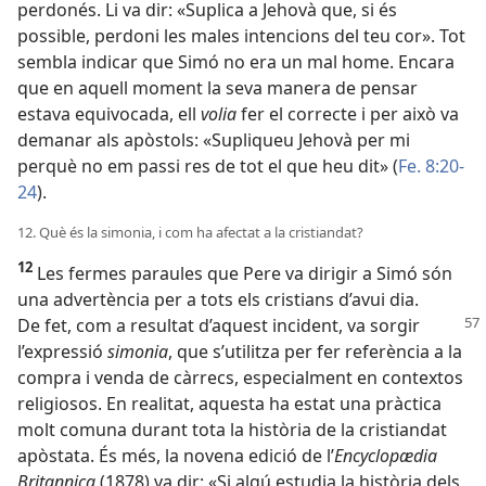
perdonés. Li va dir: «Suplica a Jehovà que, si és
possible, perdoni les males intencions del teu cor». Tot
sembla indicar que Simó no era un mal home. Encara
que en aquell moment la seva manera de pensar
estava equivocada, ell
volia
fer el correcte i per això va
demanar als apòstols: «Supliqueu Jehovà per mi
perquè no em passi res de tot el que heu dit» (
Fe. 8:20-
24
).
12. Què és la simonia, i com ha afectat a la cristiandat?
12
Les fermes paraules que Pere va dirigir a Simó són
una advertència per a tots els cristians d’avui dia.
De fet, com a resultat d’aquest incident, va sorgir
l’expressió
simonia
, que s’utilitza per fer referència a la
compra i venda de càrrecs, especialment en contextos
religiosos. En realitat, aquesta ha estat una pràctica
molt comuna durant tota la història de la cristiandat
apòstata. És més, la novena edició de l’
Encyclopædia
Britannica
(1878) va dir: «Si algú estudia la història dels