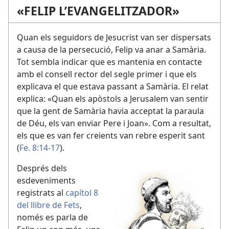
«FELIP L’EVANGELITZADOR»
Quan els seguidors de Jesucrist van ser dispersats
a causa de la persecució, Felip va anar a Samària.
Tot sembla indicar que es mantenia en contacte
amb el consell rector del segle primer i que els
explicava el que estava passant a Samària. El relat
explica: «Quan els apòstols a Jerusalem van sentir
que la gent de Samària havia acceptat la paraula
de Déu, els van enviar Pere i Joan». Com a resultat,
els que es van fer creients van rebre esperit sant
(
Fe. 8:14-17
).
Després dels
esdeveniments
registrats al
capítol 8
del llibre de Fets
,
només es parla de