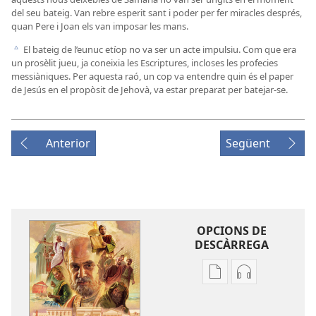
del seu bateig. Van rebre esperit sant i poder per fer miracles després,
quan Pere i Joan els van imposar les mans.
El bateig de l’eunuc etíop no va ser un acte impulsiu. Com que era
c
un prosèlit jueu, ja coneixia les Escriptures, incloses les profecies
messiàniques. Per aquesta raó, un cop va entendre quin és el paper
de Jesús en el propòsit de Jehovà, va estar preparat per batejar-se.
Anterior
Següent
OPCIONS DE
DESCÀRREGA
Opcions
Opcions
de
de
descàrrega
descàrrega