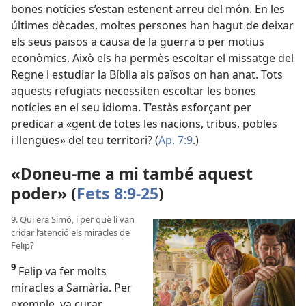
bones notícies s’estan estenent arreu del món. En les
últimes dècades, moltes persones han hagut de deixar
els seus països a causa de la guerra o per motius
econòmics. Això els ha permès escoltar el missatge del
Regne i estudiar la Bíblia als països on han anat. Tots
aquests refugiats necessiten escoltar les bones
notícies en el seu idioma. T’estàs esforçant per
predicar a «gent de totes les nacions, tribus, pobles
i llengües» del teu territori? (
Ap. 7:9
.)
«Doneu-me a mi també aquest
poder» (
Fets 8:9-25
)
9. Qui era Simó, i per què li van
cridar l’atenció els miracles de
Felip?
9
Felip va fer molts
miracles a Samària. Per
exemple, va curar