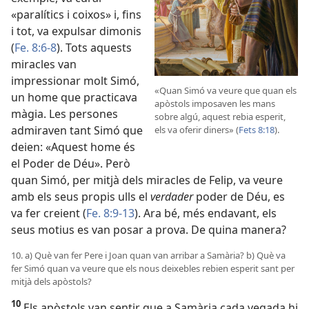
«paralítics i coixos» i, fins
i tot, va expulsar dimonis
(
Fe. 8:6-8
). Tots aquests
miracles van
impressionar molt Simó,
«Quan Simó va veure que quan els
un home que practicava
apòstols imposaven les mans
màgia. Les persones
sobre algú, aquest rebia esperit,
admiraven tant Simó que
els va oferir diners» (
Fets 8:18
).
deien: «Aquest home és
el Poder de Déu». Però
quan Simó, per mitjà dels miracles de Felip, va veure
amb els seus propis ulls el
verdader
poder de Déu, es
va fer creient (
Fe. 8:9-13
). Ara bé, més endavant, els
seus motius es van posar a prova. De quina manera?
10. a) Què van fer Pere i Joan quan van arribar a Samària? b) Què va
fer Simó quan va veure que els nous deixebles rebien esperit sant per
mitjà dels apòstols?
10
Els apòstols van sentir que a Samària cada vegada hi