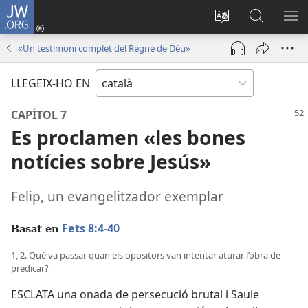
JW.ORG
Inicia
sessió
Canvia
Cerca
MO
(obre
d’idioma
jw.org
EL
«Un testimoni complet del Regne de Déu»
una
ME
finestra
LLEGEIX-HO EN
nova)
CAPÍTOL 7
Es proclamen «les bones
notícies sobre Jesús»
Felip, un evangelitzador exemplar
Fets 8:4-40
Basat en
1, 2. Què va passar quan els opositors van intentar aturar l’obra de
predicar?
ESCLATA una onada de persecució brutal i Saule