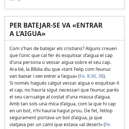
PER BATEJAR-SE VA «ENTRAR
A L’AIGUA»
Com s’han de batejar els cristians? Alguns creuen
que l’únic que cal fer és esquitxar d’aigua el cap
d’una persona o vessar aigua sobre el seu cap.
Ara bé, la Bíblia diu que «tant Felip com l’eunuc
van baixar i
van entrar
a l’aigua» (
Fe. 8:36,
38
).
Si només hagués calgut vessar aigua o esquitxar-li
el cap, no hauria sigut necessari que l’eunuc parés
el seu carruatge al costat d’una massa d’aigua.
Amb tan sols una mica d’aigua, com la que hi cap
en un bot, n’hi hauria hagut prou. De fet, l’etíop
segurament portava un bot d’aigua, ja que
viatjava per un camí que estava «al desert» (
Fe.