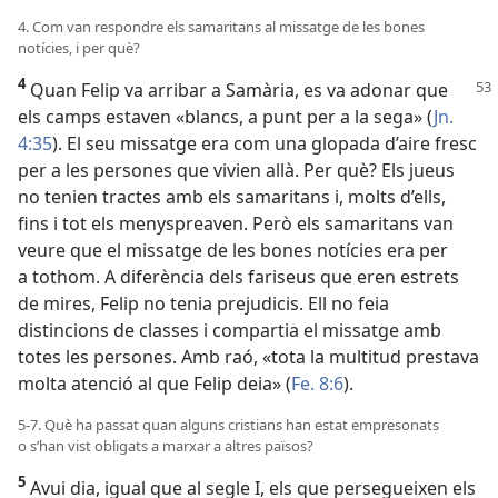
4. Com van respondre els samaritans al missatge de les bones
notícies, i per què?
4
Quan Felip va arribar a Samària, es va adonar que
els camps estaven «blancs, a punt per a la sega» (
Jn.
4:35
). El seu missatge era com una glopada d’aire fresc
per a les persones que vivien allà. Per què? Els jueus
no tenien tractes amb els samaritans i, molts d’ells,
fins i tot els menyspreaven. Però els samaritans van
veure que el missatge de les bones notícies era per
a tothom. A diferència dels fariseus que eren estrets
de mires, Felip no tenia prejudicis. Ell no feia
distincions de classes i compartia el missatge amb
totes les persones. Amb raó, «tota la multitud prestava
molta atenció al que Felip deia» (
Fe. 8:6
).
5-7. Què ha passat quan alguns cristians han estat empresonats
o s’han vist obligats a marxar a altres països?
5
Avui dia, igual que al segle I, els que persegueixen els