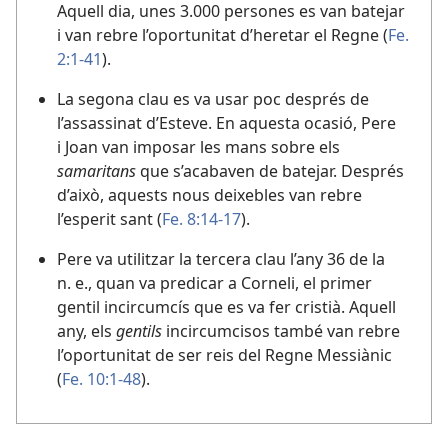
Aquell dia, unes 3.000 persones es van batejar
i van rebre l’oportunitat d’heretar el Regne (
Fe.
2:1-41
).
La segona clau es va usar poc després de
l’assassinat d’Esteve. En aquesta ocasió, Pere
i Joan van imposar les mans sobre els
samaritans
que s’acabaven de batejar. Després
d’això, aquests nous deixebles van rebre
l’esperit sant (
Fe. 8:14-17
).
Pere va utilitzar la tercera clau l’any 36 de la
n. e., quan va predicar a Corneli, el primer
gentil incircumcís que es va fer cristià. Aquell
any, els
gentils
incircumcisos també van rebre
l’oportunitat de ser reis del Regne Messiànic
(
Fe. 10:1-48
).