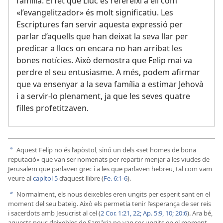
família. El fet que Lluc es refereixi a ell com
«l’evangelitzador» és molt significatiu. Les
Escriptures fan servir aquesta expressió per
parlar d’aquells que han deixat la seva llar per
predicar a llocs on encara no han arribat les
bones notícies. Això demostra que Felip mai va
perdre el seu entusiasme. A més, podem afirmar
que va ensenyar a la seva família a estimar Jehovà
i a servir-lo plenament, ja que les seves quatre
filles profetitzaven.
Aquest Felip no és l’apòstol, sinó un dels «set homes de bona
a
reputació» que van ser nomenats per repartir menjar a les viudes de
Jerusalem que parlaven grec i a les que parlaven hebreu, tal com vam
veure al
capítol 5
d’aquest llibre (
Fe. 6:1-6
).
Normalment, els nous deixebles eren ungits per esperit sant en el
b
moment del seu bateig. Això els permetia tenir l’esperança de ser reis
i sacerdots amb Jesucrist al cel (
2 Cor. 1:21, 22;
Ap. 5:9, 10;
20:6
). Ara bé,
aquests nous deixebles de Samària no van ser ungits en el moment