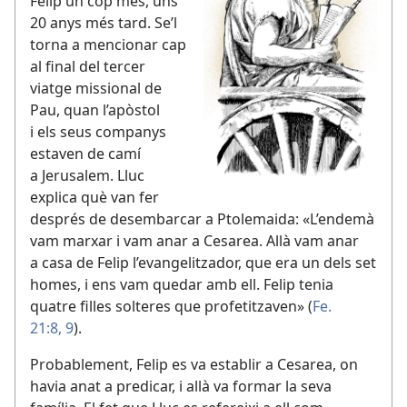
Felip un cop més, uns
20 anys més tard. Se’l
torna a mencionar cap
al final del tercer
viatge missional de
Pau, quan l’apòstol
i els seus companys
estaven de camí
a Jerusalem. Lluc
explica què van fer
després de desembarcar a Ptolemaida: «L’endemà
vam marxar i vam anar a Cesarea. Allà vam anar
a casa de Felip l’evangelitzador, que era un dels set
homes, i ens vam quedar amb ell. Felip tenia
quatre filles solteres que profetitzaven» (
Fe.
21:8, 9
).
Probablement, Felip es va establir a Cesarea, on
havia anat a predicar, i allà va formar la seva