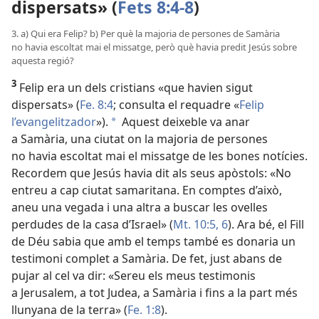
dispersats» (
Fets 8:4-8
)
3. a) Qui era Felip? b) Per què la majoria de persones de Samària
no havia escoltat mai el missatge, però què havia predit Jesús sobre
aquesta regió?
3
Felip era un dels cristians «que havien sigut
dispersats» (
Fe. 8:4
; consulta el requadre «
Felip
l’evangelitzador
»).
Aquest deixeble va anar
a
a Samària, una ciutat on la majoria de persones
no havia escoltat mai el missatge de les bones notícies.
Recordem que Jesús havia dit als seus apòstols: «No
entreu a cap ciutat samaritana. En comptes d’això,
aneu una vegada i una altra a buscar les ovelles
perdudes de la casa d’Israel» (
Mt. 10:5, 6
). Ara bé, el Fill
de Déu sabia que amb el temps també es donaria un
testimoni complet a Samària. De fet, just abans de
pujar al cel va dir: «Sereu els meus testimonis
a Jerusalem, a tot Judea, a Samària i fins a la part més
llunyana de la terra» (
Fe. 1:8
).