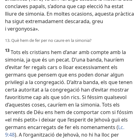
conclaves papals, s’adona que cap elecció ha estat
lliure de simonia. En moltes ocasions, aquesta pràctica
ha sigut extremadament descarada, greu
i vergonyosa».
13. Què hem de fer per no caure en la simonia?
13
Tots els cristians hem d’anar amb compte amb la
simonia, ja que és un pecat. D’una banda, hauríem
d’evitar fer regals cars o lloar excessivament els
germans que pensem que ens poden donar algun
privilegi a la congregació. D’altra banda, els que tenen
certa autoritat a la congregació han d’evitar mostrar
favoritisme cap als que són rics. Si féssim qualsevol
d’aquestes coses, cauríem en la simonia. Tots els
servents de Déu ens hem de comportar com si fóssim
«el més petit» i deixar que l’esperit de Jehovà guiï els
germans encarregats de fer els nomenaments (
Lc.
9:48
). A l’organització de Jehovà, no hi ha lloc per