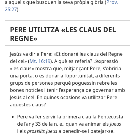
a aquells que busquen la seva pròpia glòria (
Prov.
25:27
).
PERE UTILITZA «LES CLAUS DEL
REGNE»
Jesús va dir a Pere: «Et donaré les claus del Regne
del cel» (
Mt. 16:19
). A què es referia? L’expressió
«les claus» mostra que, mitjançant Pere, s’obriria
una porta, o es donaria l’oportunitat, a diferents
grups de persones perquè poguessin rebre les
bones notícies i tenir l’esperança de governar amb
Jesús al cel. En quines ocasions va utilitzar Pere
aquestes claus?
Pere va fer servir la primera clau la Pentecosta
de l’any 33 de la n. e., quan va animar els
jueus
i els
prosèlits jueus
a penedir-se i batejar-se.