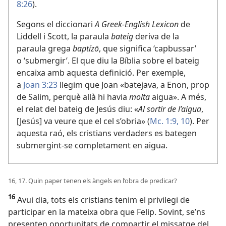
8:26
).
Segons el diccionari
A Greek-English Lexicon
de
Liddell i Scott, la paraula
bateig
deriva de la
paraula grega
baptízō
, que significa ‘capbussar’
o ‘submergir’. El que diu la Bíblia sobre el bateig
encaixa amb aquesta definició. Per exemple,
a
Joan 3:23
llegim que Joan «batejava, a Enon, prop
de Salim, perquè allà hi havia
molta
aigua». A més,
el relat del bateig de Jesús diu: «
Al sortir de l’aigua
,
[Jesús] va veure que el cel s’obria» (
Mc. 1:9, 10
). Per
aquesta raó, els cristians verdaders es bategen
submergint-se completament en aigua.
16, 17. Quin paper tenen els àngels en l’obra de predicar?
16
Avui dia, tots els cristians tenim el privilegi de
participar en la mateixa obra que Felip. Sovint, se’ns
presenten oportunitats de compartir el missatge del