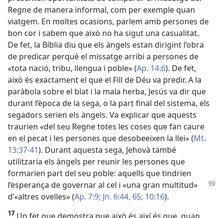
Regne de manera informal, com per exemple quan
viatgem. En moltes ocasions, parlem amb persones de
bon cor i sabem que això no ha sigut una casualitat.
De fet, la Bíblia diu que els àngels estan dirigint l’obra
de predicar perquè el missatge arribi a persones de
«tota nació, tribu, llengua i poble» (
Ap. 14:6
). De fet,
això és exactament el que el Fill de Déu va predir. A la
paràbola sobre el blat i la mala herba, Jesús va dir que
durant l’època de la sega, o la part final del sistema, els
segadors serien els àngels. Va explicar que aquests
traurien «del seu Regne totes les coses que fan caure
en el pecat i les persones que desobeeixen la llei» (
Mt.
13:37-41
). Durant aquesta sega, Jehovà també
utilitzaria els àngels per reunir les persones que
formarien part del seu poble: aquells que tindrien
l’esperança
de governar al cel i «una gran multitud»
d’«altres ovelles» (
Ap. 7:9;
Jn. 6:44,
65;
10:16
).
17
Un fet que demostra que això és així és que, quan