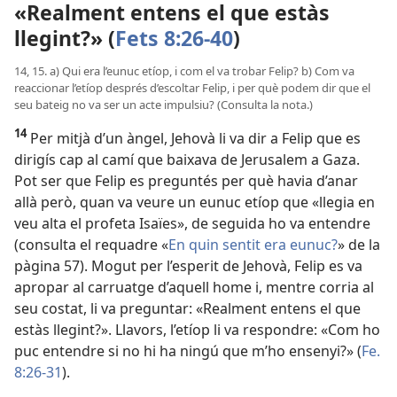
«Realment entens el que estàs
llegint?» (
Fets 8:26-40
)
14, 15. a) Qui era l’eunuc etíop, i com el va trobar Felip? b) Com va
reaccionar l’etíop després d’escoltar Felip, i per què podem dir que el
seu bateig no va ser un acte impulsiu? (Consulta la nota.)
14
Per mitjà d’un àngel, Jehovà li va dir a Felip que es
dirigís cap al camí que baixava de Jerusalem a Gaza.
Pot ser que Felip es preguntés per què havia d’anar
allà però, quan va veure un eunuc etíop que «llegia en
veu alta el profeta Isaïes», de seguida ho va entendre
(consulta el requadre «
En quin sentit era eunuc?
» de la
pàgina 57). Mogut per l’esperit de Jehovà, Felip es va
apropar al carruatge d’aquell home i, mentre corria al
seu costat, li va preguntar: «Realment entens el que
estàs llegint?». Llavors, l’etíop li va respondre: «Com ho
puc entendre si no hi ha ningú que m’ho ensenyi?» (
Fe.
8:26-31
).