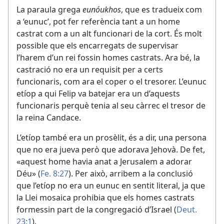
La paraula grega
eunóukhos
, que es tradueix com
a ‘eunuc’, pot fer referència tant a un home
castrat com a un alt funcionari de la cort. És molt
possible que els encarregats de supervisar
l’harem d’un rei fossin homes castrats. Ara bé, la
castració no era un requisit per a certs
funcionaris, com ara el coper o el tresorer. L’eunuc
etíop a qui Felip va batejar era un d’aquests
funcionaris perquè tenia al seu càrrec el tresor de
la reina Candace.
L’etíop també era un prosèlit, és a dir, una persona
que no era jueva però que adorava Jehovà. De fet,
«aquest home havia anat a Jerusalem a adorar
Déu» (
Fe. 8:27
). Per això, arribem a la conclusió
que l’etíop no era un eunuc en sentit literal, ja que
la Llei mosaica prohibia que els homes castrats
formessin part de la congregació d’Israel (
Deut.
23:1
).