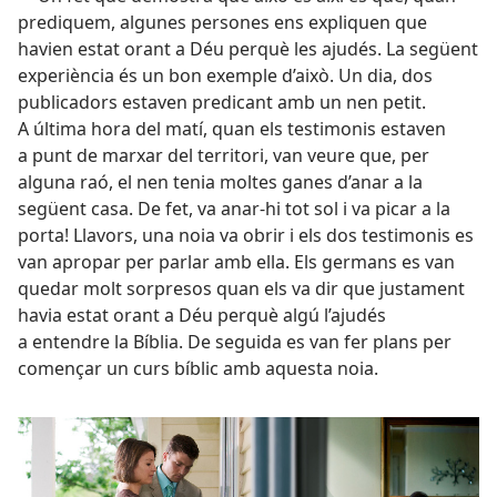
prediquem, algunes persones ens expliquen que
havien estat orant a Déu perquè les ajudés. La següent
experiència és un bon exemple d’això. Un dia, dos
publicadors estaven predicant amb un nen petit.
A última hora del matí, quan els testimonis estaven
a punt de marxar del territori, van veure que, per
alguna raó, el nen tenia moltes ganes d’anar a la
següent casa. De fet, va anar-hi tot sol i va picar a la
porta! Llavors, una noia va obrir i els dos testimonis es
van apropar per parlar amb ella. Els germans es van
quedar molt sorpresos quan els va dir que justament
havia estat orant a Déu perquè algú l’ajudés
a entendre la Bíblia. De seguida es van fer plans per
començar un curs bíblic amb aquesta noia.