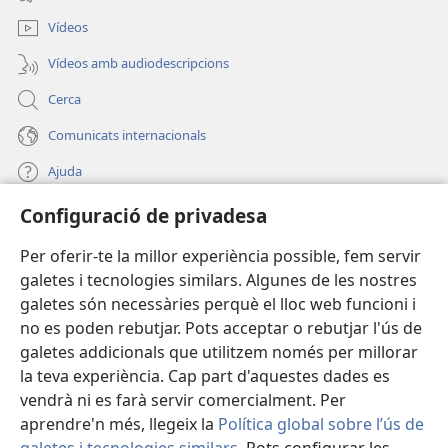
finestra
nova)
Vídeos
Vídeos amb audiodescripcions
Cerca
Comunicats internacionals
Ajuda
Configuració de privadesa
Donacions
(obre
una
Per oferir-te la millor experiència possible, fem servir
finestra
BIBLIOTECA EN LÍNIA Watchtower™
galetes i tecnologies similars. Algunes de les nostres
(obre
nova)
galetes són necessàries perquè el lloc web funcioni i
una
®
JW Hub
finestra
no es poden rebutjar. Pots acceptar o rebutjar l'ús de
(obre
nova)
galetes addicionals que utilitzem només per millorar
una
®
JW Library
finestra
la teva experiència. Cap part d'aquestes dades es
nova)
vendrà ni es farà servir comercialment. Per
aprendre'n més, llegeix la
Política global sobre l’ús de