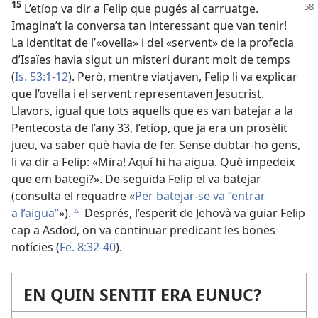
15
L’etíop va dir a Felip que pugés al carruatge.
Imagina’t la conversa tan interessant que van tenir!
La identitat de l’«ovella» i del «servent» de la profecia
d’Isaïes havia sigut un misteri durant molt de temps
(
Is. 53:1-12
). Però, mentre viatjaven, Felip li va explicar
que l’ovella i el servent representaven Jesucrist.
Llavors, igual que tots aquells que es van batejar a la
Pentecosta de l’any 33, l’etíop, que ja era un prosèlit
jueu, va saber què havia de fer. Sense dubtar-ho gens,
li va dir a Felip: «Mira! Aquí hi ha aigua. Què impedeix
que em bategi?». De seguida Felip el va batejar
(consulta el requadre «
Per batejar-se va “entrar
a l’aigua”
»).
Després, l’esperit de Jehovà va guiar Felip
c
cap a Asdod, on va continuar predicant les bones
notícies (
Fe. 8:32-40
).
EN QUIN SENTIT ERA EUNUC?