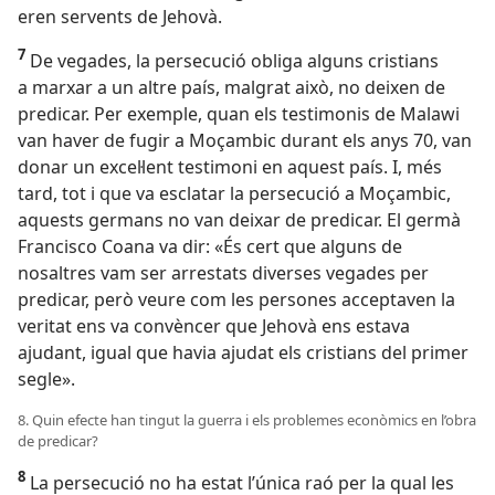
eren servents de Jehovà.
7
De vegades, la persecució obliga alguns cristians
a marxar a un altre país, malgrat això, no deixen de
predicar. Per exemple, quan els testimonis de Malawi
van haver de fugir a Moçambic durant els anys 70, van
donar un excel·lent testimoni en aquest país. I, més
tard, tot i que va esclatar la persecució a Moçambic,
aquests germans no van deixar de predicar. El germà
Francisco Coana va dir: «És cert que alguns de
nosaltres vam ser arrestats diverses vegades per
predicar, però veure com les persones acceptaven la
veritat ens va convèncer que Jehovà ens estava
ajudant, igual que havia ajudat els cristians del primer
segle».
8. Quin efecte han tingut la guerra i els problemes econòmics en l’obra
de predicar?
8
La persecució no ha estat l’única raó per la qual les