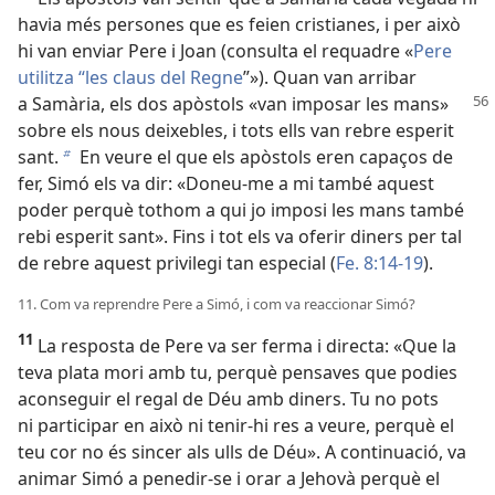
havia més persones que es feien cristianes, i per això
hi van enviar Pere i Joan (consulta el requadre «
Pere
utilitza “les claus del Regne
”»). Quan van arribar
a Samària,
els dos apòstols «van imposar les mans»
sobre els nous deixebles, i tots ells van rebre esperit
sant.
En veure el que els apòstols eren capaços de
b
fer, Simó els va dir: «Doneu-me a mi també aquest
poder perquè tothom a qui jo imposi les mans també
rebi esperit sant». Fins i tot els va oferir diners per tal
de rebre aquest privilegi tan especial (
Fe. 8:14-19
).
11. Com va reprendre Pere a Simó, i com va reaccionar Simó?
11
La resposta de Pere va ser ferma i directa: «Que la
teva plata mori amb tu, perquè pensaves que podies
aconseguir el regal de Déu amb diners. Tu no pots
ni participar en això ni tenir-hi res a veure, perquè el
teu cor no és sincer als ulls de Déu». A continuació, va
animar Simó a penedir-se i orar a Jehovà perquè el