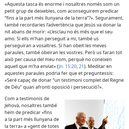
«Aquesta tasca és enorme i nosaltres només som un
petit grup de deixebles, com aconseguirem predicar
“fins a la part més llunyana de la terra”?». Segurament,
també recordaries l’advertència que Jesús va donar la
nit abans de morir: «L’esclau no és més que el seu
amo. Si ells m’han perseguit a mi, també us
perseguiran a vosaltres. Si han obeït les meves
paraules, també obeiran les vostres. Però us faran tot
això per causa del meu nom, perquè no coneixen
aquell que m’ha enviat» (
Jn. 15:20, 21
). Meditar en
aquestes paraules podria fer que et preguntessis:
«Seré capaç de donar “un testimoni complet del Regne
de Déu” quan afronti oposició i persecució?».
Com a testimonis de
Jehovà, nosaltres també
hem de predicar «fins
a la part més llunyana de
la terra» a «gent de totes