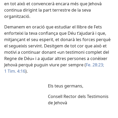
en tot això et convencerà encara més que Jehovà
continua dirigint la part terrestre de la seva
organització.
Demanem en oració que estudiar el llibre de Fets
enforteixi la teva confiança que Déu t’ajudarà i que,
mitjançant el seu esperit, et donarà les forces perquè
el segueixis servint. Desitgem de tot cor que això et
motivi a continuar donant «un testimoni complet del
Regne de Déu» i a ajudar altres persones a conèixer
Jehovà perquè puguin viure per sempre (
Fe. 28:23;
1 Tim. 4:16
).
Els teus germans,
Consell Rector dels Testimonis
de Jehovà