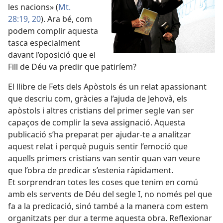
les nacions» (
Mt.
28:19, 20
). Ara bé, com
podem complir aquesta
tasca especialment
davant l’oposició que el
Fill de Déu va predir que patiríem?
El llibre de Fets dels Apòstols és un relat apassionant
que descriu com, gràcies a l’ajuda de Jehovà, els
apòstols i altres cristians del primer segle van ser
capaços de complir la seva assignació. Aquesta
publicació s’ha preparat per ajudar-te a analitzar
aquest relat i perquè puguis sentir l’emoció que
aquells primers cristians van sentir quan van veure
que l’obra de predicar s’estenia ràpidament.
Et sorprendran totes les coses que tenim en comú
amb els servents de Déu del segle I, no només pel que
fa a la predicació, sinó també a la manera com estem
organitzats per dur a terme aquesta obra. Reflexionar