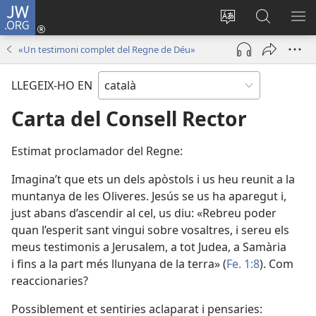
JW.ORG
Inicia
sessió
Canvia
Cerca
MO
(obre
d’idioma
jw.org
EL
«Un testimoni complet del Regne de Déu»
una
ME
finestra
LLEGEIX-HO EN
nova)
Carta del Consell Rector
Estimat proclamador del Regne:
Imagina’t que ets un dels apòstols i us heu reunit a la
muntanya de les Oliveres. Jesús se us ha aparegut i,
just abans d’ascendir al cel, us diu: «Rebreu poder
quan l’esperit sant vingui sobre vosaltres, i sereu els
meus testimonis a Jerusalem, a tot Judea, a Samària
i fins a la part més llunyana de la terra» (
Fe. 1:8
). Com
reaccionaries?
Possiblement et sentiries aclaparat i pensaries: