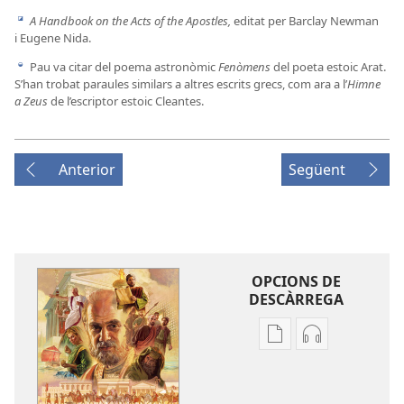
A Handbook on the Acts of the Apostles,
editat per Barclay Newman
i
i Eugene Nida.
Pau va citar del poema astronòmic
Fenòmens
del poeta estoic Arat.
j
S’han trobat paraules similars a altres escrits grecs, com ara a l’
Himne
a Zeus
de l’escriptor estoic Cleantes.
Anterior
Següent
OPCIONS DE
DESCÀRREGA
Opcions
Opcions
de
de
descàrrega
descàrrega