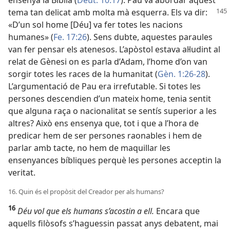
tema tan delicat
amb molta mà esquerra. Els va dir:
«D’un sol home [Déu] va fer totes les nacions
humanes» (
Fe. 17:26
). Sens dubte, aquestes paraules
van fer pensar els atenesos. L’apòstol estava al·ludint al
relat de Gènesi on es parla d’Adam, l’home d’on van
sorgir totes les races de la humanitat (
Gèn. 1:26-28
).
L’argumentació de Pau era irrefutable. Si totes les
persones descendien d’un mateix home, tenia sentit
que alguna raça o nacionalitat se sentís superior a les
altres? Això ens ensenya que, tot i que a l’hora de
predicar hem de ser persones raonables i hem de
parlar amb tacte, no hem de maquillar les
ensenyances bíbliques perquè les persones acceptin la
veritat.
16. Quin és el propòsit del Creador per als humans?
16
Déu vol que els humans s’acostin a ell.
Encara que
aquells filòsofs s’haguessin passat anys debatent, mai