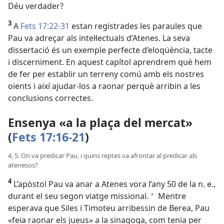
Déu verdader?
3
A
Fets 17:22-31
estan registrades les paraules que
Pau va adreçar als intel·lectuals d’Atenes. La seva
dissertació és un exemple perfecte d’eloqüència, tacte
i discerniment. En aquest capítol aprendrem què hem
de fer per establir un terreny comú amb els nostres
oients i així ajudar-los a raonar perquè arribin a les
conclusions correctes.
Ensenya «a la plaça del mercat»
(
Fets 17:16-21
)
4, 5. On va predicar Pau, i quins reptes va afrontar al predicar als
atenesos?
4
L’apòstol Pau va anar a Atenes vora l’any 50 de la n. e.,
durant el seu segon viatge missional.
Mentre
a
esperava que Siles i Timoteu arribessin de Berea, Pau
«feia raonar els jueus» a la sinagoga, com tenia per