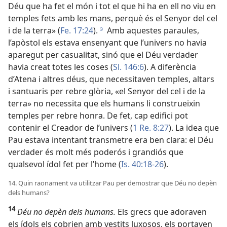
Déu que ha fet el món i tot el que hi ha en ell no viu en
temples fets amb les mans, perquè és el Senyor del cel
i de la terra» (
Fe. 17:24
).
Amb aquestes paraules,
h
l’apòstol els estava ensenyant que l’univers no havia
aparegut per casualitat, sinó que el Déu verdader
havia creat totes les coses (
Sl. 146:6
). A diferència
d’Atena i altres déus, que necessitaven temples, altars
i santuaris per rebre glòria, «el Senyor del cel i de la
terra» no necessita que els humans li construeixin
temples per rebre honra. De fet, cap edifici pot
contenir el Creador de l’univers (
1 Re. 8:27
). La idea que
Pau estava intentant transmetre era ben clara: el Déu
verdader és molt més poderós i grandiós que
qualsevol ídol fet per l’home (
Is. 40:18-26
).
14. Quin raonament va utilitzar Pau per demostrar que Déu no depèn
dels humans?
14
Déu no depèn dels humans.
Els grecs que adoraven
els ídols els cobrien amb vestits luxosos, els portaven