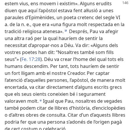
estem vius, ens movem i existim». Alguns
erudits
diuen que aquí l’apòstol estava fent al·lusió a unes
paraules d’Epimènides, un poeta cretenc del segle VI
a. de la n. e., que era «una figura molt respectada en la
tradició religiosa atenesa».
Després, Pau va afegir
i
una altra raó per la qual hauríem de sentir la
necessitat d’apropar-nos a Déu. Va dir: «Alguns dels
vostres poetes han dit: “Nosaltres també som fills
seus”» (
Fe. 17:28
). Déu va crear l’home del qual tots els
humans descendim. Per tant, tots hauríem de sentir
un fort lligam amb el nostre Creador. Per captar
l’atenció d’aquelles persones, l’apòstol, de manera molt
encertada, va citar directament d’alguns escrits grecs
que els seus oients coneixien bé i segurament
valoraven molt.
Igual que Pau, nosaltres de vegades
j
també podem citar de llibres d’història, d’enciclopèdies
o d’altres obres de consulta. Citar d’un d’aquests llibres
podria fer que una persona s’adonés de l’origen pagà
de cert costum o celebració.