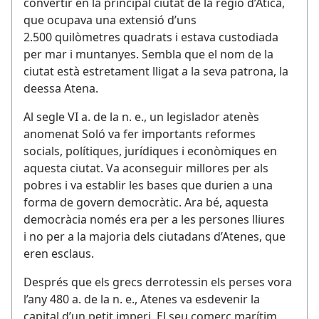
convertir en la principal ciutat de la regió d’Àtica,
que ocupava una extensió d’uns
2.500 quilòmetres quadrats i estava custodiada
per mar i muntanyes. Sembla que el nom de la
ciutat està estretament lligat a la seva patrona, la
deessa Atena.
Al segle VI a. de la n. e., un legislador atenès
anomenat Soló va fer importants reformes
socials, polítiques, jurídiques i econòmiques en
aquesta ciutat. Va aconseguir millores per als
pobres i va establir les bases que durien a una
forma de govern democràtic. Ara bé, aquesta
democràcia només era per a les persones lliures
i no per a la majoria dels ciutadans d’Atenes, que
eren esclaus.
Després que els grecs derrotessin els perses vora
l’any 480 a. de la n. e., Atenes va esdevenir la
capital d’un petit imperi. El seu comerç marítim