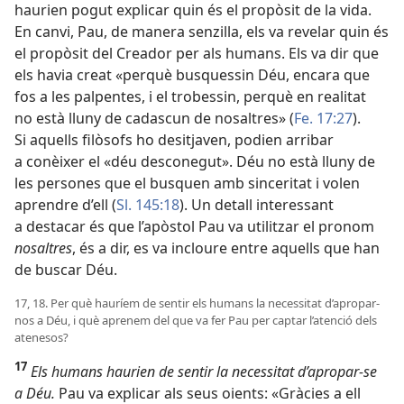
haurien pogut explicar quin és el propòsit de la vida.
En canvi, Pau, de manera senzilla, els va revelar quin és
el propòsit del Creador per als humans. Els va dir que
els havia creat «perquè busquessin Déu, encara que
fos a les palpentes, i el trobessin, perquè en realitat
no està lluny de cadascun de nosaltres» (
Fe. 17:27
).
Si aquells filòsofs ho desitjaven, podien arribar
a conèixer el «déu desconegut». Déu no està lluny de
les persones que el busquen amb sinceritat i volen
aprendre d’ell (
Sl. 145:18
). Un detall interessant
a destacar és que l’apòstol Pau va utilitzar el pronom
nosaltres
, és a dir, es va incloure entre aquells que han
de buscar Déu.
17, 18. Per què hauríem de sentir els humans la necessitat d’apropar-
nos a Déu, i què aprenem del que va fer Pau per captar l’atenció dels
atenesos?
17
Els humans haurien de sentir la necessitat d’apropar-se
a Déu.
Pau va explicar als seus oients: «Gràcies a ell