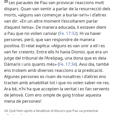
23
Les paraules de Pau van provocar reaccions molt
dispars. Quan van sentir a parlar de la resurrecció dels
morts, «alguns van començar a burlar-se’n» i d’altres
van dir: «En un altre moment t’escoltarem parlar
d’aquest tema». De manera educada, li estaven dient
a Pau que no volien canviar (
Fe. 17:32
). Hi va haver
persones, però, que van respondre de manera
positiva. El relat explica: «Alguns es van unir a ell i es
van fer creients. Entre ells hi havia Dionisi, que era un
jutge del tribunal de l’Areòpag, una dona que es deia
Dàmaris i uns quants més» (
Fe. 17:34
). Avui dia, també
ens trobem amb diverses reaccions a la predicació.
Algunes persones es riuen de nosaltres i d’altres ens
tracten amb amabilitat tot i que no volen saber-ne res.
Ara bé, n’hi ha que accepten la veritat i es fan servents
de Jehovà. Com ens omple de goig trobar aquesta
mena de persones!
24. Què hem après a l’analitzar el discurs que Pau va presentar