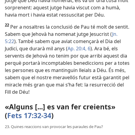
jutge que Déu havia nomenat, els va dir una cosa molt
sorprenent: aquest jutge havia viscut com a humà,
havia mort i havia estat ressuscitat per Déu.
22
Per a nosaltres la conclusió de Pau té molt de sentit.
Sabem que Jehovà ha nomenat jutge Jesucrist (
Jn.
5:22
). També sabem que aviat començarà el Dia del
Judici, que durarà mil anys (
Ap. 20:4,
6
). Ara bé, els
servents de Jehovà no tenim por que arribi aquest dia
perquè portarà incomptables benediccions per a totes
les persones que es mantinguin lleials a Déu. És més,
sabem que el nostre meravellós futur està garantit pel
miracle més gran que mai s’ha fet: la resurrecció del
Fill de Déu!
«Alguns [...] es van fer creients»
(
Fets 17:32-34
)
23. Quines reaccions van provocar les paraules de Pau?