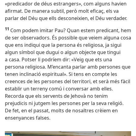
«predicador de déus estrangers», com alguns havien
afirmat. De manera subtil, però molt eficaç, els va
parlar del Déu que ells desconeixien, el Déu verdader.
11
Com podem imitar Pau? Quan estem predicant, hem
de ser observadors. És possible que veiem alguna cosa
que ens indiqui que la persona és religiosa, ja sigui
algun símbol que dugui o algun objecte que tingui
a casa. Potser li podríem dir: «Veig que ets una
persona religiosa. M’encanta parlar amb persones que
tenen inclinació espiritual». Si tens en compte les
creences de les persones del territori, et serà més fàcil
establir un terreny comú i conversar amb elles.
Recorda que els servents de Jehovà no tenim
prejudicis ni jutgem les persones per la seva religió.
De fet, en el passat, molts de nosaltres crèiem en
ensenyances falses.