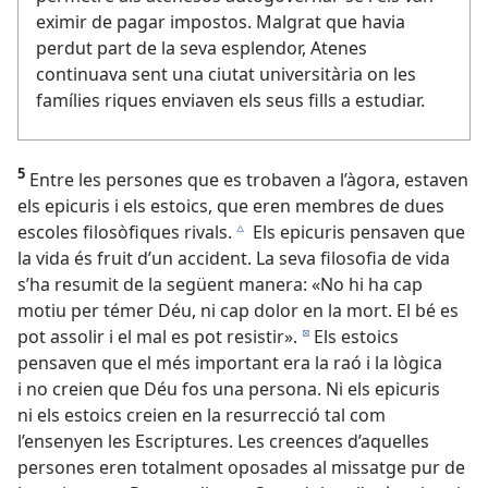
eximir de pagar impostos. Malgrat que havia
perdut part de la seva esplendor, Atenes
continuava sent una ciutat universitària on les
famílies riques enviaven els seus fills a estudiar.
5
Entre les persones que es trobaven a l’àgora, estaven
els epicuris i els estoics, que eren membres de dues
escoles filosòfiques rivals.
Els epicuris pensaven que
c
la vida és fruit d’un accident. La seva filosofia de vida
s’ha resumit de la següent manera: «No hi ha cap
motiu per témer Déu, ni cap dolor en la mort. El bé es
pot assolir i el mal es pot resistir».
Els estoics
d
pensaven que el més important era la raó i la lògica
i no creien que Déu fos una persona. Ni els epicuris
ni els estoics creien en la resurrecció tal com
l’ensenyen les Escriptures. Les creences d’aquelles
persones eren totalment oposades al missatge pur de