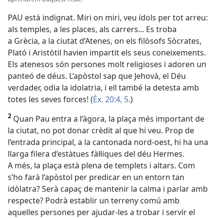
PAU està indignat. Miri on miri, veu ídols per tot arreu:
als temples, a les places, als carrers... Es troba
a Grècia, a la ciutat d’Atenes, on els filòsofs Sòcrates,
Plató i Aristòtil havien impartit els seus coneixements.
Els atenesos són persones molt religioses i adoren un
panteó de déus. L’apòstol sap que Jehovà, el Déu
verdader, odia la idolatria, i ell també la detesta amb
totes les seves forces! (
Èx. 20:4, 5
.)
2
Quan Pau entra a l’àgora, la plaça més important de
la ciutat, no pot donar crèdit al que hi veu. Prop de
l’entrada principal, a la cantonada nord-oest, hi ha una
llarga filera d’estàtues fàl·liques del déu Hermes.
A més, la plaça està plena de templets i altars. Com
s’ho farà l’apòstol per predicar en un entorn tan
idòlatra? Serà capaç de mantenir la calma i parlar amb
respecte? Podrà establir un terreny comú amb
aquelles persones per ajudar-les a trobar i servir el