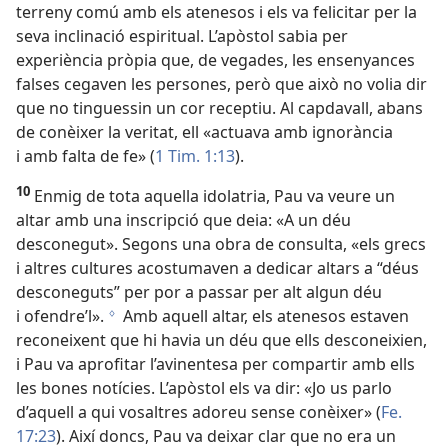
terreny comú amb els atenesos i els va felicitar per la
seva inclinació espiritual. L’apòstol sabia per
experiència pròpia que, de vegades, les ensenyances
falses cegaven les persones, però que això no volia dir
que no tinguessin un cor receptiu. Al capdavall, abans
de conèixer la veritat, ell «actuava amb ignorància
i amb falta de fe» (
1 Tim. 1:13
).
10
Enmig de tota aquella idolatria, Pau va veure un
altar amb una inscripció que deia: «A un déu
desconegut». Segons una obra de consulta, «els grecs
i altres cultures acostumaven a dedicar altars a “déus
desconeguts” per por a passar per alt algun déu
i ofendre’l».
Amb aquell altar, els atenesos estaven
g
reconeixent que hi havia un déu que ells desconeixien,
i Pau va aprofitar l’avinentesa per compartir amb ells
les bones notícies. L’apòstol els va dir: «Jo us parlo
d’aquell a qui vosaltres adoreu sense conèixer» (
Fe.
17:23
). Així doncs, Pau va deixar clar que no era un