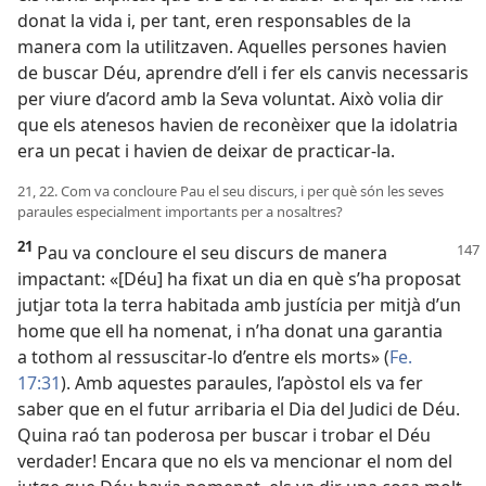
donat la vida i, per tant, eren responsables de la
manera com la utilitzaven. Aquelles persones havien
de buscar Déu, aprendre d’ell i fer els canvis necessaris
per viure d’acord amb la Seva voluntat. Això volia dir
que els atenesos havien de reconèixer que la idolatria
era un pecat i havien de deixar de practicar-la.
21, 22. Com va concloure Pau el seu discurs, i per què són les seves
paraules especialment importants per a nosaltres?
21
Pau va concloure el seu discurs de manera
impactant: «[Déu] ha fixat un dia en què s’ha proposat
jutjar tota la terra habitada amb justícia per mitjà d’un
home que ell ha nomenat, i n’ha donat una garantia
a tothom al ressuscitar-lo d’entre els morts» (
Fe.
17:31
). Amb aquestes paraules, l’apòstol els va fer
saber que en el futur arribaria el Dia del Judici de Déu.
Quina raó tan poderosa per buscar i trobar el Déu
verdader! Encara que no els va mencionar el nom del