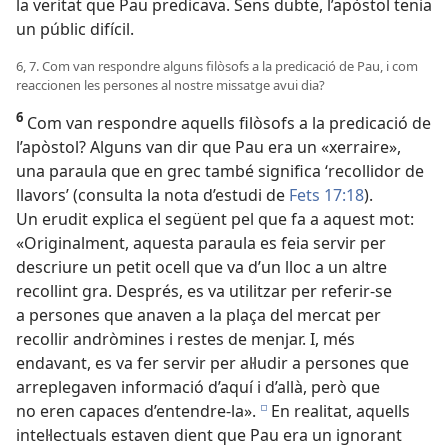
la veritat que Pau predicava. Sens dubte, l’apòstol tenia
un públic difícil.
6, 7. Com van respondre alguns filòsofs a la predicació de Pau, i com
reaccionen les persones al nostre missatge avui dia?
6
Com van respondre aquells filòsofs a la predicació de
l’apòstol? Alguns van dir que Pau era un «xerraire»,
una paraula que en grec també significa ‘recollidor de
llavors’ (consulta la nota d’estudi de
Fets 17:18
).
Un erudit explica el següent pel que fa a aquest mot:
«Originalment, aquesta paraula es feia servir per
descriure un petit ocell que va d’un lloc a un altre
recollint gra. Després, es va utilitzar per referir-se
a persones que anaven a la plaça del mercat per
recollir andròmines i restes de menjar. I, més
endavant, es va fer servir per al·ludir a persones que
arreplegaven informació d’aquí i d’allà, però que
no eren capaces d’entendre-la».
En realitat, aquells
e
intel·lectuals estaven dient que Pau era un ignorant