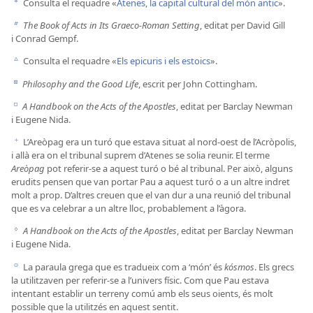
Consulta el requadre «
Atenes, la capital cultural del món antic
».
a
The Book of Acts in Its Graeco-Roman Setting
, editat per David Gill
b
i Conrad Gempf.
Consulta el requadre «
Els epicuris i els estoics
».
c
Philosophy and the Good Life
, escrit per John Cottingham.
d
A Handbook on the Acts of the Apostles
, editat per Barclay Newman
e
i Eugene Nida.
L’Areòpag era un turó que estava situat al nord-oest de l’Acròpolis,
f
i allà era on el tribunal suprem d’Atenes se solia reunir. El terme
Areòpag
pot referir-se a aquest turó o bé al tribunal. Per això, alguns
erudits pensen que van portar Pau a aquest turó o a un altre indret
molt a prop. D’altres creuen que el van dur a una reunió del tribunal
que es va celebrar a un altre lloc, probablement a l’àgora.
A Handbook on the Acts of the Apostles
, editat per Barclay Newman
g
i Eugene Nida.
La paraula grega que es tradueix com a ‘món’ és
kósmos
. Els grecs
h
la utilitzaven per referir-se a l’univers físic. Com que Pau estava
intentant establir un terreny comú amb els seus oients, és molt
possible que la utilitzés en aquest sentit.