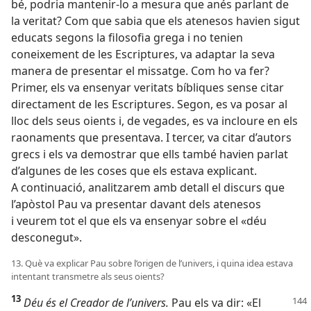
bé, podria mantenir-lo a mesura que anés parlant de
la veritat? Com que sabia que els atenesos havien sigut
educats segons la filosofia grega i no tenien
coneixement de les Escriptures, va adaptar la seva
manera de presentar el missatge. Com ho va fer?
Primer, els va ensenyar veritats bíbliques sense citar
directament de les Escriptures. Segon, es va posar al
lloc dels seus oients i, de vegades, es va incloure en els
raonaments que presentava. I tercer, va citar d’autors
grecs i els va demostrar que ells també havien parlat
d’algunes de les coses que els estava explicant.
A continuació, analitzarem amb detall el discurs que
l’apòstol Pau va presentar davant dels atenesos
i veurem tot el que els va ensenyar sobre el «déu
desconegut».
13. Què va explicar Pau sobre l’origen de l’univers, i quina idea estava
intentant transmetre als seus oients?
13
Déu és el Creador de l’univers.
Pau els va dir: «El