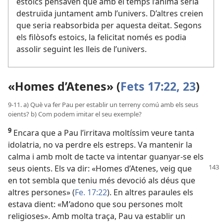
estoics pensaven que amb el temps l’ànima seria
destruïda juntament amb l’univers. D’altres creien
que seria reabsorbida per aquesta deïtat. Segons
els filòsofs estoics, la felicitat només es podia
assolir seguint les lleis de l’univers.
«Homes d’Atenes» (
Fets 17:22, 23
)
9-11. a) Què va fer Pau per establir un terreny comú amb els seus
oients? b) Com podem imitar el seu exemple?
9
Encara que a Pau l’irritava moltíssim veure tanta
idolatria, no va perdre els estreps. Va mantenir la
calma i amb molt de tacte va intentar guanyar-se els
seus oients. Els va dir: «Homes d’Atenes, veig que
en tot sembla que teniu més devoció als déus que
altres persones» (
Fe. 17:22
). En altres paraules els
estava dient: «M’adono que sou persones molt
religioses». Amb molta traça, Pau va establir un