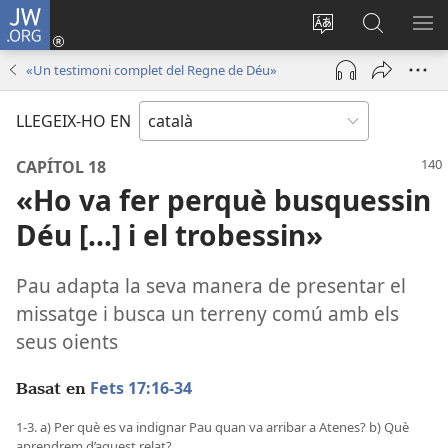
JW.ORG
Inicia
sessió
Canvia
Cerca
MO
(obre
d’idioma
jw.org
EL
«Un testimoni complet del Regne de Déu»
una
ME
finestra
LLEGEIX-HO EN
nova)
CAPÍTOL 18
«Ho va fer perquè busquessin
Déu [...] i el trobessin»
Pau adapta la seva manera de presentar el
missatge i busca un terreny comú amb els
seus oients
Fets 17:16-34
Basat en
1-3. a) Per què es va indignar Pau quan va arribar a Atenes? b) Què
aprendrem d’aquest relat?