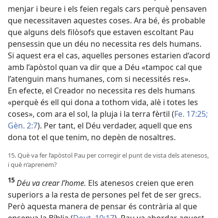
menjar i beure i els feien regals cars perquè pensaven
que necessitaven aquestes coses. Ara bé, és probable
que alguns dels filòsofs que estaven escoltant Pau
pensessin que un déu no necessita res dels humans.
Si aquest era el cas, aquelles persones estarien d’acord
amb l’apòstol quan va dir que a Déu «tampoc cal que
l’atenguin mans humanes, com si necessités res».
En efecte, el Creador no necessita res dels humans
«perquè és ell qui dona a tothom vida, alè i totes les
coses», com ara el sol, la pluja i la terra fèrtil (
Fe. 17:25;
Gèn. 2:7
). Per tant, el Déu verdader, aquell que ens
dona tot el que tenim, no depèn de nosaltres.
15. Què va fer l’apòstol Pau per corregir el punt de vista dels atenesos,
i què n’aprenem?
15
Déu va crear l’home.
Els atenesos creien que eren
superiors a la resta de persones pel fet de ser grecs.
Però aquesta manera de pensar és contrària al que
ensenya la Bíblia (
Deut. 10:17
). Pau va abordar aquest