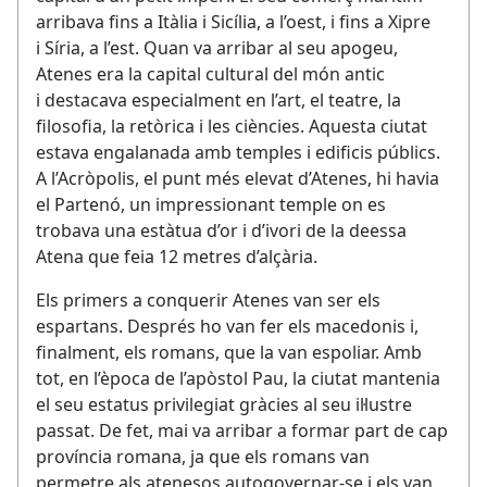
arribava fins a Itàlia i Sicília, a l’oest, i fins a Xipre
i Síria, a l’est. Quan va arribar al seu apogeu,
Atenes era la capital cultural del món antic
i destacava especialment en l’art, el teatre, la
filosofia, la retòrica i les ciències. Aquesta ciutat
estava engalanada amb temples i edificis públics.
A l’Acròpolis, el punt més elevat d’Atenes, hi havia
el Partenó, un impressionant temple on es
trobava una estàtua d’or i d’ivori de la deessa
Atena que feia 12 metres d’alçària.
Els primers a conquerir Atenes van ser els
espartans. Després ho van fer els macedonis i,
finalment, els romans, que la van espoliar. Amb
tot, en l’època de l’apòstol Pau, la ciutat mantenia
el seu estatus privilegiat gràcies al seu il·lustre
passat. De fet, mai va arribar a formar part de cap
província romana, ja que els romans van
permetre als atenesos autogovernar-se i els van