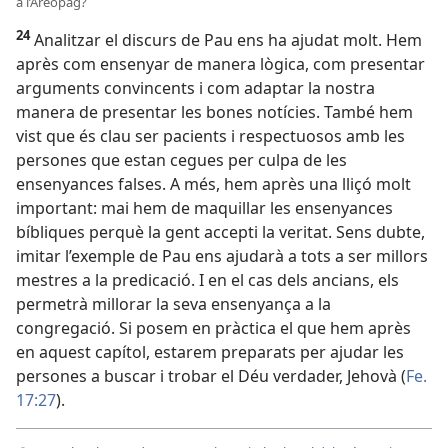
a l’Areòpag?
24
Analitzar el discurs de Pau ens ha ajudat molt. Hem
après com ensenyar de manera lògica, com presentar
arguments convincents i com adaptar la nostra
manera de presentar les bones notícies. També hem
vist que és clau ser pacients i respectuosos amb les
persones que estan cegues per culpa de les
ensenyances falses. A més, hem après una lliçó molt
important: mai hem de maquillar les ensenyances
bíbliques perquè la gent accepti la veritat. Sens dubte,
imitar l’exemple de Pau ens ajudarà a tots a ser millors
mestres a la predicació. I en el cas dels ancians, els
permetrà millorar la seva ensenyança a la
congregació. Si posem en pràctica el que hem après
en aquest capítol, estarem preparats per ajudar les
persones a buscar i trobar el Déu verdader, Jehovà (
Fe.
17:27
).