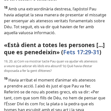
18
Amb una extraordinària destresa, l’apòstol Pau
havia adaptat la seva manera de presentar el missatge
per ensenyar als atenesos veritats fonamentals sobre
Déu. Tot seguit, els va dir què havien de fer amb
aquella valuosa informació.
«Està dient a totes les persones [...]
que es penedeixin» (
Fets 17:29-31
)
19, 20. a) Com va mostrar tacte Pau quan va ajudar els atenesos
a veure que adorar els ídols era absurd? b) Què havia d’estar
disposada a fer la gent d’Atenes?
19
Havia arribat el moment d’animar els atenesos
a prendre acció. I això és just el que Pau va fer.
Referint-se de nou als poetes grecs, els va dir: «Per
tant, com que som fills de Déu, no hem de pensar que
l’Ésser Diví és com l’or, la plata o la pedra que els
homes han esculpit amb el seu art i la seva