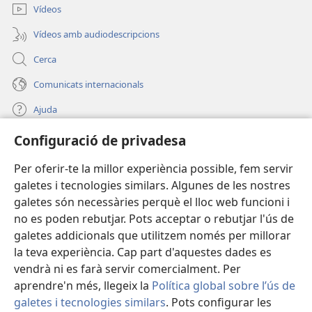
nova)
Vídeos
Vídeos amb audiodescripcions
Cerca
Comunicats internacionals
Ajuda
Configuració de privadesa
Donacions
(obre
una
Per oferir-te la millor experiència possible, fem servir
finestra
BIBLIOTECA EN LÍNIA Watchtower™
galetes i tecnologies similars. Algunes de les nostres
(obre
nova)
galetes són necessàries perquè el lloc web funcioni i
una
®
JW Hub
finestra
no es poden rebutjar. Pots acceptar o rebutjar l'ús de
(obre
nova)
una
galetes addicionals que utilitzem només per millorar
®
JW Library
finestra
la teva experiència. Cap part d'aquestes dades es
nova)
vendrà ni es farà servir comercialment. Per
aprendre'n més, llegeix la
Política global sobre l’ús de
galetes i tecnologies similars
. Pots configurar les