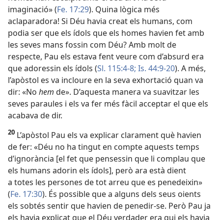
imaginació» (
Fe. 17:29
). Quina lògica més
aclaparadora! Si Déu havia creat els humans, com
podia ser que els ídols que els homes havien fet amb
les seves mans fossin com Déu? Amb molt de
respecte, Pau els estava fent veure com d’absurd era
que adoressin els ídols (
Sl. 115:4-8;
Is. 44:9-20
). A més,
l’apòstol es va incloure en la seva exhortació quan va
dir: «No
hem
de». D’aquesta manera va suavitzar les
seves paraules i els va fer més fàcil acceptar el que els
acabava de dir.
20
L’apòstol Pau els va explicar clarament què havien
de fer: «Déu no ha tingut en compte aquests temps
d’ignorància [el fet que pensessin que li complau que
els humans adorin els ídols], però ara està dient
a totes les persones de tot arreu que es penedeixin»
(
Fe. 17:30
). És possible que a alguns dels seus oients
els sobtés sentir que havien de penedir-se. Però Pau ja
els havia explicat que el Déu verdader era qui els havia