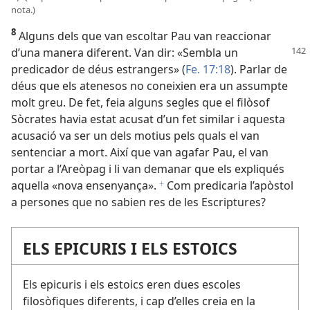
nota.)
8
Alguns dels que van escoltar Pau van reaccionar
d’una manera diferent.
Van dir: «Sembla un
predicador de déus estrangers» (
Fe. 17:18
). Parlar de
déus que els atenesos no coneixien era un assumpte
molt greu. De fet, feia alguns segles que el filòsof
Sòcrates havia estat acusat d’un fet similar i aquesta
acusació va ser un dels motius pels quals el van
sentenciar a mort. Així que van agafar Pau, el van
portar a l’Areòpag i li van demanar que els expliqués
aquella «nova ensenyança».
Com predicaria l’apòstol
f
a persones que no sabien res de les Escriptures?
ELS EPICURIS I ELS ESTOICS
Els epicuris i els estoics eren dues escoles
filosòfiques diferents, i cap d’elles creia en la