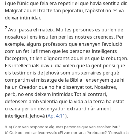
i que l’únic que feia era repetir el que havia sentit a dir.
Malgrat aquell tracte tan pejoratiu, l’apòstol no es va
deixar intimidar.
7
Avui passa el mateix. Moltes persones es burlen de
nosaltres i ens insulten per les nostres creences. Per
exemple, alguns professors que ensenyen l’evolució
com un fet i afirmen que les persones intel·ligents
l’accepten, titllen d’ignorants aquelles que la rebutgen.
Els intel·lectuals d’avui dia volen que la gent pensi que
els testimonis de Jehovà som uns xerraires perquè
compartim el missatge de la Bíblia i ensenyem que hi
ha un Creador que ho ha dissenyat tot. Nosaltres,
però, no ens deixem intimidar. Tot al contrari,
defensem amb valentia que la vida a la terra ha estat
creada per un dissenyador extraordinàriament
intel·ligent, Jehovà (
Ap. 4:11
).
8. a) Com van respondre algunes persones que van escoltar Pau?
b) Què pot indicar l’expressió: «El van portar a l’Areòpag»? (Consulta la