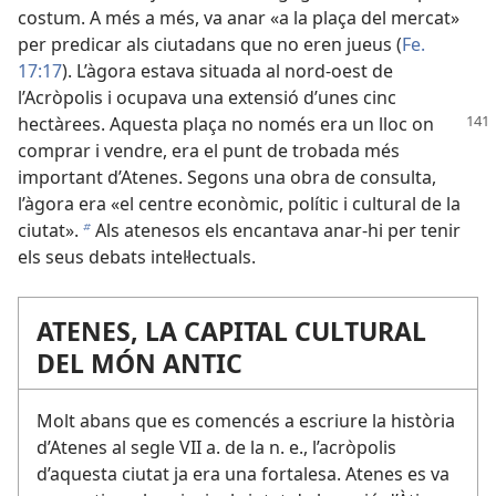
costum. A més a més, va anar «a la plaça del mercat»
per predicar als ciutadans que no eren jueus (
Fe.
17:17
). L’àgora estava situada al nord-oest de
l’Acròpolis i ocupava una extensió d’unes cinc
hectàrees. Aquesta plaça
no només era un lloc on
comprar i vendre, era el punt de trobada més
important d’Atenes. Segons una obra de consulta,
l’àgora era «el centre econòmic, polític i cultural de la
ciutat».
Als atenesos els encantava anar-hi per tenir
b
els seus debats intel·lectuals.
ATENES, LA CAPITAL CULTURAL
DEL MÓN ANTIC
Molt abans que es comencés a escriure la història
d’Atenes al segle VII a. de la n. e., l’acròpolis
d’aquesta ciutat ja era una fortalesa. Atenes es va