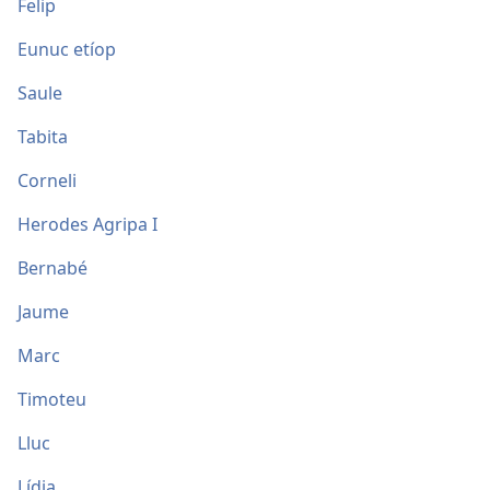
Felip
Eunuc etíop
Saule
Tabita
Corneli
Herodes Agripa I
Bernabé
Jaume
Marc
Timoteu
Lluc
Lídia