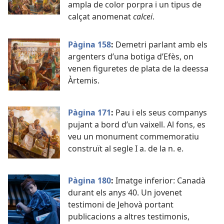
ampla de color porpra i un tipus de
calçat anomenat
calcei
.
Pàgina 158
:
Demetri parlant amb els
argenters d’una botiga d’Efès, on
venen figuretes de plata de la deessa
Àrtemis.
Pàgina 171
:
Pau i els seus companys
pujant a bord d’un vaixell. Al fons, es
veu un monument commemoratiu
construït al segle I a. de la n. e.
Pàgina 180
:
Imatge inferior: Canadà
durant els anys 40. Un jovenet
testimoni de Jehovà portant
publicacions a altres testimonis,