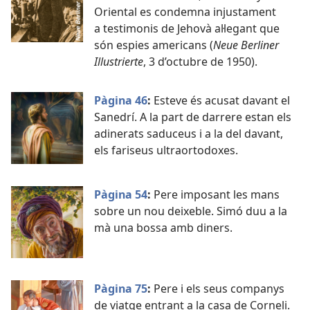
Oriental es condemna injustament
a testimonis de Jehovà al·legant que
són espies americans (
Neue Berliner
Illustrierte
, 3 d’octubre de 1950).
Pàgina 46
:
Esteve és acusat davant el
Sanedrí. A la part de darrere estan els
adinerats saduceus i a la del davant,
els fariseus ultraortodoxes.
Pàgina 54
:
Pere imposant les mans
sobre un nou deixeble. Simó duu a la
mà una bossa amb diners.
Pàgina 75
:
Pere i els seus companys
de viatge entrant a la casa de Corneli.