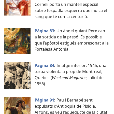
Corneli porta un mantell especial
sobre l’espatlla esquerra que indica el
rang que té com a centurió.
Pàgina 83
:
Un àngel guiant Pere cap
a la sortida de la presó. És possible
que l’apòstol estigués empresonat a la
Fortalesa Antònia.
Pàgina 84
:
Imatge inferior: 1945, una
turba violenta a prop de Mont-real,
Quebec (
Weekend Magazine
, juliol de
1956).
Pàgina 91
:
Pau i Bernabé sent
expulsats d’Antioquia de Pisídia.
Al fons, es veu l’aqüeducte de la ciutat,