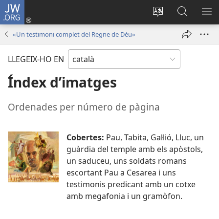
JW.ORG
Inicia
sessió
Canvia
Cerca
MO
(obre
d’idioma
jw.org
EL
«Un testimoni complet del Regne de Déu»
una
ME
finestra
LLEGEIX-HO EN
nova)
Índex d’imatges
Ordenades per número de pàgina
Cobertes:
Pau, Tabita, Gal·lió, Lluc, un
guàrdia del temple amb els apòstols,
un saduceu, uns soldats romans
escortant Pau a Cesarea i uns
testimonis predicant amb un cotxe
amb megafonia i un gramòfon.