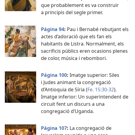
que probablement es va construir
a principis del segle primer.
Pàgina 94
:
Pau i Bernabé rebutjant els
actes d’adoració que els fan els
habitants de Listra. Normalment, els
sacrificis públics eren ocasions plenes
de color, música i rebombori.
Pàgina 100
:
Imatge superior: Siles
i Judes animant la congregació
d’Antioquia de Síria (
Fe. 15:30-32
).
Imatge inferior: Un superintendent de
circuit fent un discurs a una
congregació d’Uganda.
Pàgina 107
:
La congregació de