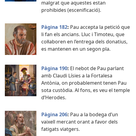
malgrat que aquestes estan
prohibides (escenificació).
Pàgina 182
:
Pau accepta la petició que
li fan els ancians. Lluc i Timoteu, que
col·laboren en l’entrega dels donatius,
es mantenen en un segon pla.
Pàgina 190
:
El nebot de Pau parlant
amb Claudi Lísies a la Fortalesa
Antònia, on probablement tenen Pau
sota custòdia. Al fons, es veu el temple
d’Herodes.
Pàgina 206
:
Pau a la bodega d’un
vaixell mercant orant a favor dels
fatigats viatgers.