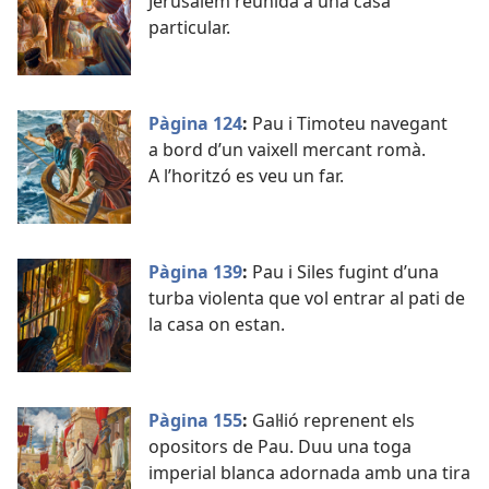
Jerusalem reunida a una casa
particular.
Pàgina 124
:
Pau i Timoteu navegant
a bord d’un vaixell mercant romà.
A l’horitzó es veu un far.
Pàgina 139
:
Pau i Siles fugint d’una
turba violenta que vol entrar al pati de
la casa on estan.
Pàgina 155
:
Gal·lió reprenent els
opositors de Pau. Duu una toga
imperial blanca adornada amb una tira