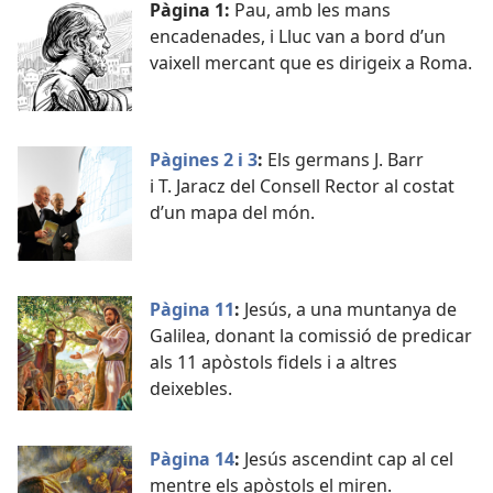
Pàgina 1:
Pau, amb les mans
encadenades, i Lluc van a bord d’un
vaixell mercant que es dirigeix a Roma.
Pàgines 2 i 3
:
Els germans J. Barr
i T. Jaracz del Consell Rector al costat
d’un mapa del món.
Pàgina 11
:
Jesús, a una muntanya de
Galilea, donant la comissió de predicar
als 11 apòstols fidels i a altres
deixebles.
Pàgina 14
:
Jesús ascendint cap al cel
mentre els apòstols el miren.