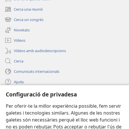
Cerca una reunió
(obre
una
Cerca un congrés
(obre
finestra
una
nova)
Novetats
finestra
nova)
Vídeos
Vídeos amb audiodescripcions
Cerca
Comunicats internacionals
Ajuda
Configuració de privadesa
Donacions
(obre
una
Per oferir-te la millor experiència possible, fem servir
finestra
BIBLIOTECA EN LÍNIA Watchtower™
galetes i tecnologies similars. Algunes de les nostres
(obre
nova)
galetes són necessàries perquè el lloc web funcioni i
una
®
JW Hub
finestra
no es poden rebutjar. Pots acceptar o rebutjar l'ús de
(obre