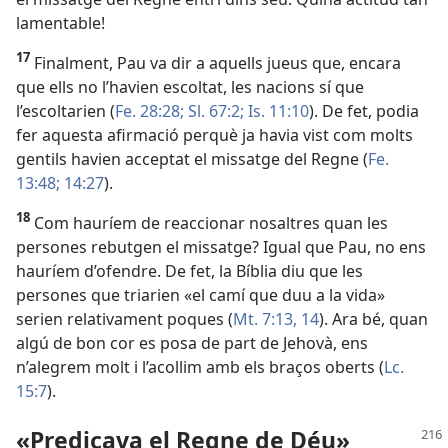
lamentable!
17
Finalment, Pau va dir a aquells jueus que, encara
que ells no l’havien escoltat, les nacions sí que
l’escoltarien (
Fe. 28:28;
Sl. 67:2;
Is. 11:10
). De fet, podia
fer aquesta afirmació perquè ja havia vist com molts
gentils havien acceptat el missatge del Regne (
Fe.
13:48;
14:27
).
18
Com hauríem de reaccionar nosaltres quan les
persones rebutgen el missatge? Igual que Pau, no ens
hauríem d’ofendre. De fet, la Bíblia diu que les
persones que triarien «el camí que duu a la vida»
serien relativament poques (
Mt. 7:13, 14
). Ara bé, quan
algú de bon cor es posa de part de Jehovà, ens
n’alegrem molt i l’acollim amb els braços oberts (
Lc.
15:7
).
«Predicava el Regne de Déu»