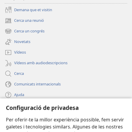
Demana que et visitin
Cerca una reunió
(obre
una
Cerca un congrés
(obre
finestra
una
nova)
Novetats
finestra
nova)
Vídeos
Vídeos amb audiodescripcions
Cerca
Comunicats internacionals
Ajuda
Configuració de privadesa
Donacions
(obre
una
Per oferir-te la millor experiència possible, fem servir
finestra
BIBLIOTECA EN LÍNIA Watchtower™
galetes i tecnologies similars. Algunes de les nostres
(obre
nova)