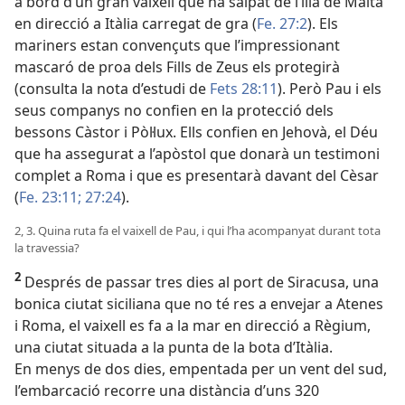
a bord d’un gran vaixell que ha salpat de l’illa de Malta
en direcció a Itàlia carregat de gra (
Fe. 27:2
). Els
mariners estan convençuts que l’impressionant
mascaró de proa dels Fills de Zeus els protegirà
(consulta la nota d’estudi de
Fets 28:11
). Però Pau i els
seus companys no confien en la protecció dels
bessons Càstor i Pòl·lux. Ells confien en Jehovà, el Déu
que ha assegurat a l’apòstol que donarà un testimoni
complet a Roma i que es presentarà davant del Cèsar
(
Fe. 23:11;
27:24
).
2, 3. Quina ruta fa el vaixell de Pau, i qui l’ha acompanyat durant tota
la travessia?
2
Després de passar tres dies al port de Siracusa, una
bonica ciutat siciliana que no té res a envejar a Atenes
i Roma, el vaixell es fa a la mar en direcció a Règium,
una ciutat situada a la punta de la bota d’Itàlia.
En menys de dos dies, empentada per un vent del sud,
l’embarcació recorre una distància d’uns 320