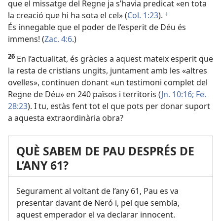
que el missatge del Regne ja s’havia predicat «en tota
la creació que hi ha sota el cel» (
Col. 1:23
).
f
És innegable que el poder de l’esperit de Déu és
immens! (
Zac. 4:6
.)
26
En l’actualitat, és gràcies a aquest mateix esperit que
la resta de cristians ungits, juntament amb les «altres
ovelles», continuen donant «un testimoni complet del
Regne de Déu» en 240 països i territoris (
Jn. 10:16;
Fe.
28:23
). I tu, estàs fent tot el que pots per donar suport
a aquesta extraordinària obra?
QUÈ SABEM DE PAU DESPRÉS DE
L’ANY 61?
Segurament al voltant de l’any 61, Pau es va
presentar davant de Neró i, pel que sembla,
aquest emperador el va declarar innocent.