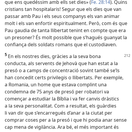
que ens quedéssim amb ells set dies» (
Fe. 28:14
). Quins
cristians tan hospitalaris! Segur que els dies que van
passar amb Pau i els seus companys els van animar
molt i els van enfortir espiritualment. Però, com és que
Pau gaudia de tanta llibertat tenint en compte que era
un presoner? És molt possible que s’hagués guanyat la
confiança dels soldats romans que el custodiaven.
5
En els nostres dies, gràcies a la seva bona
conducta, als servents de Jehovà que han estat a la
presó o a camps de concentració sovint també se’ls
han concedit certs privilegis o llibertats. Per exemple,
a Romania, un home que estava complint una
condemna de 75 anys de presó per robatori va
començar a estudiar la Bíblia i va fer canvis dràstics
a la seva personalitat. Com a resultat, els guàrdies
li van dir que s’encarregués d’anar a la ciutat per
comprar coses per a la presó i que hi podia anar sense
cap mena de vigilància. Ara bé, el més important és