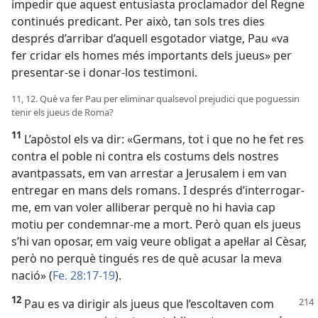
impedir que aquest entusiasta proclamador del Regne
continués predicant. Per això, tan sols tres dies
després d’arribar d’aquell esgotador viatge, Pau «va
fer cridar els homes més importants dels jueus» per
presentar-se i donar-los testimoni.
11, 12. Què va fer Pau per eliminar qualsevol prejudici que poguessin
tenir els jueus de Roma?
11
L’apòstol els va dir: «Germans, tot i que no he fet res
contra el poble ni contra els costums dels nostres
avantpassats, em van arrestar a Jerusalem i em van
entregar en mans dels romans. I després d’interrogar-
me, em van voler alliberar perquè no hi havia cap
motiu per condemnar-me a mort. Però quan els jueus
s’hi van oposar, em vaig veure obligat a apel·lar al Cèsar,
però no perquè tingués res de què acusar la meva
nació» (
Fe. 28:17-19
).
12
Pau es va dirigir als jueus que l’escoltaven com