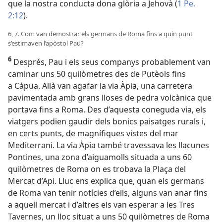
que la nostra conducta dona glòria a Jehovà (
1 Pe.
2:12
).
6, 7. Com van demostrar els germans de Roma fins a quin punt
s’estimaven l’apòstol Pau?
6
Després, Pau i els seus companys probablement van
caminar uns 50 quilòmetres des de Putèols fins
a Càpua. Allà van agafar la via Àpia, una carretera
pavimentada amb grans lloses de pedra volcànica que
portava fins a Roma. Des d’aquesta coneguda via, els
viatgers podien gaudir dels bonics paisatges rurals i,
en certs punts, de magnífiques vistes del mar
Mediterrani. La via Àpia també travessava les llacunes
Pontines, una zona d’aiguamolls situada a uns 60
quilòmetres de Roma on es trobava la Plaça del
Mercat d’Api. Lluc ens explica que, quan els germans
de Roma van tenir notícies d’ells, alguns van anar fins
a aquell mercat i d’altres els van esperar a les Tres
Tavernes, un lloc situat a uns 50 quilòmetres de Roma