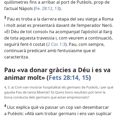
quilòmetres fins a arribar al port de Putèols, prop de
l’actual Nàpols (
Fe. 28:12, 13
).
3
Pau es troba a la darrera etapa del seu viatge a Roma
i molt aviat es presentarà davant de l’emperador Neró.
«El Déu de tot consol» ha acompanyat l’apòstol al llarg
de tota aquesta travessia i, com veurem a continuació,
seguirà fent-li costat (
2 Cor. 1:3
). Pau, com sempre,
continuarà predicant amb l’entusiasme que el
caracteritza.
Pau «va donar gràcies a Déu i es va
animar molt» (
Fets 28:14, 15
)
4, 5. a) Com van mostrar hospitalitat els germans de Putèols, i per què
gaudia Pau de tanta llibertat? b) Quins bons resultats pot tenir la
bona conducta dels germans que estan empresonats?
4
Lluc explica què va passar un cop van desembarcar
a Putèols: «Allà vam trobar germans i ens van suplicar