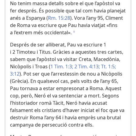
No tenim massa detalls sobre el que l’apòstol va
fer després. És possible que tal com havia planejat
anés a Espanya (
Rm. 15:28
). Vora l’any 95, Climent
de Roma va escriure que Pau havia viatjat «fins
a l’extrem més occidental».
g
Després de ser alliberat, Pau va escriure 1
i 2 Timoteu i Titus. Gràcies a aquestes tres cartes,
sabem que l’apòstol va visitar Creta, Macedònia,
Nicòpolis i Troas (
1 Tim. 1:3;
2 Tim. 4:13;
Tt. 1:5;
3:12
). Pot ser que l’arrestessin de nou a Nicòpolis
(Grècia). En qualsevol cas, pels volts de l’any 65,
Pau tornava a estar empresonat a Roma. Aquest
cop, però, Neró el va sentenciar a mort. Segons
l’historiador romà Tàcit, Neró havia acusat
falsament els cristians d’haver iniciat el foc que va
destruir Roma l’any 64 i havia emprès una brutal
campanya de persecució contra ells.