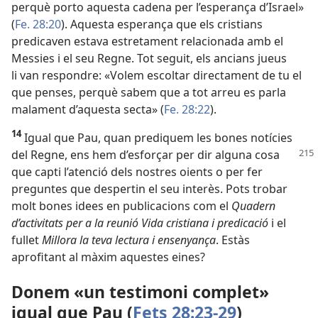
perquè porto aquesta cadena per l’esperança d’Israel»
(
Fe. 28:20
). Aquesta esperança que els cristians
predicaven estava estretament relacionada amb el
Messies i el seu Regne. Tot seguit, els ancians jueus
li van respondre: «Volem escoltar directament de tu el
que penses, perquè sabem que a tot arreu es parla
malament d’aquesta secta» (
Fe. 28:22
).
14
Igual que Pau, quan prediquem les bones notícies
del Regne, ens hem d’esforçar
per dir alguna cosa
que capti l’atenció dels nostres oients o per fer
preguntes que despertin el seu interès. Pots trobar
molt bones idees en publicacions com el
Quadern
d’activitats per a la reunió Vida cristiana i predicació
i el
fullet
Millora la teva lectura i ensenyança
. Estàs
aprofitant al màxim aquestes eines?
Donem «un testimoni complet»
igual que Pau (
Fets 28:23-29
)