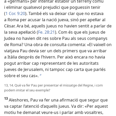
a «germans» per intentar establir un terreny comú
i eliminar qualsevol prejudici que poguessin tenir
(
1 Cor. 9:20
). També els va deixar clar que no estava
a Roma per acusar la nació jueva, sinó per apel·lar al
Cèsar. Ara bé, aquells jueus no havien sentit a parlar de
la seva apel·lació (
Fe. 28:21
). Com és que els jueus de
Judea no havien dit res sobre Pau als seus companys
de Roma? Una obra de consulta comenta: «El vaixell on
viatjava Pau devia ser un dels primers que va arribar
a Itàlia després de l’hivern. Per això encara no havia
pogut arribar cap representant de les autoritats
jueves de Jerusalem, ni tampoc cap carta que parlés
sobre el seu cas».
b
13, 14. Què va fer Pau per presentar el missatge del Regne, i com
podem imitar el seu exemple?
13
Aleshores, Pau va fer una afirmació que segur que
va captar l’atenció d’aquells jueus. Va dir: «Per aquest
motiu he demanat veure-us i parlar amb vosaltres,