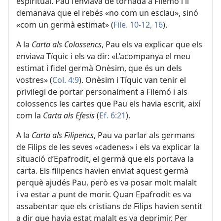
espiritual. Pau l’enviava de tornada a Filemó i li
demanava que el rebés «no com un esclau», sinó
«com un germà estimat» (
File. 10-12,
16
).
A la
Carta als Colossencs
, Pau els va explicar que els
enviava Tíquic i els va dir: «L’acompanya el meu
estimat i fidel germà Onèsim, que és un dels
vostres» (
Col. 4:9
). Onèsim i Tíquic van tenir el
privilegi de portar personalment a Filemó i als
colossencs les cartes que Pau els havia escrit, així
com la
Carta als Efesis
(
Ef. 6:21
).
A la
Carta als Filipencs
, Pau va parlar als germans
de Filips de les seves «cadenes» i els va explicar la
situació d’Epafrodit, el germà que els portava la
carta. Els filipencs havien enviat aquest germà
perquè ajudés Pau, però es va posar molt malalt
i va estar a punt de morir. Quan Epafrodit es va
assabentar que els cristians de Filips havien sentit
a dir que havia estat malalt es va deprimir. Per