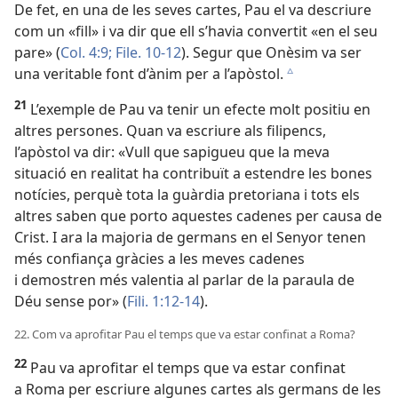
De fet, en una de les seves cartes, Pau el va descriure
com un «fill» i va dir que ell s’havia convertit «en el seu
pare» (
Col. 4:9;
File. 10-12
). Segur que Onèsim va ser
una veritable font d’ànim per a l’apòstol.
c
21
L’exemple de Pau va tenir un efecte molt positiu en
altres persones. Quan va escriure als filipencs,
l’apòstol va dir: «Vull que sapigueu que la meva
situació en realitat ha contribuït a estendre les bones
notícies, perquè tota la guàrdia pretoriana i tots els
altres saben que porto aquestes cadenes per causa de
Crist. I ara la majoria de germans en el Senyor tenen
més confiança gràcies a les meves cadenes
i demostren més valentia al parlar de la paraula de
Déu sense por» (
Fili. 1:12-14
).
22. Com va aprofitar Pau el temps que va estar confinat a Roma?
22
Pau va aprofitar el temps que va estar confinat
a Roma per escriure algunes cartes als germans de les