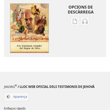
OPCIONS DE
DESCÀRREGA
Opcions
Opcions
de
de
descàrrega
descàrrega
de
d’àudio
publicacions
«Un
«Un
testimoni
testimoni
complet
complet
del
del
Regne
Regne
de
de
Déu»
®
JW.ORG
/ LLOC WEB OFICIAL DELS TESTIMONIS DE JEHOVÀ
Déu»
Aparença
Enllaços ràpids