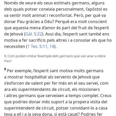
Només de veure els seus estimats germans, alguns
dels quals potser coneixia personalment, l’apòstol es
va sentir molt animat i reconfortat. Però, per què va
donar Pau gràcies a Déu? Perquè era molt conscient
que aquesta mena d’amor és part del fruit de l’esperit
de Jehovà (
Gàl. 5:22
). Avui dia, l’esperit sant també ens
motiva a fer sacrificis pels altres i a consolar els que ho
necessiten (
1 Tes. 5:11,
14
).
9. Com podem imitar l’exemple dels germans que van anar a rebre
Pau?
9
Per exemple, l’esperit sant motiva molts germans
a mostrar hospitalitat als servents de Jehovà que
s’esforcen de valent per fer més en el seu servei, com
ara els superintendents de circuit, els missioners
i altres germans que serveixen a temps complet. Creus
que podries donar més suport a la propera visita del
superintendent de circuit, potser convidant-lo a casa
teva a ell i a la seva dona, si està casat? Podries fer