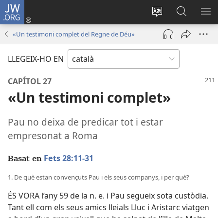
JW.ORG
Inicia
sessió
Canvia
Cerca
MO
(obre
d’idioma
jw.org
EL
«Un testimoni complet del Regne de Déu»
una
ME
finestra
LLEGEIX-HO EN
nova)
CAPÍTOL 27
«Un testimoni complet»
Pau no deixa de predicar tot i estar
empresonat a Roma
Fets 28:11-31
Basat en
1. De què estan convençuts Pau i els seus companys, i per què?
ÉS VORA l’any 59 de la n. e. i Pau segueix sota custòdia.
Tant ell com els seus amics lleials Lluc i Aristarc viatgen