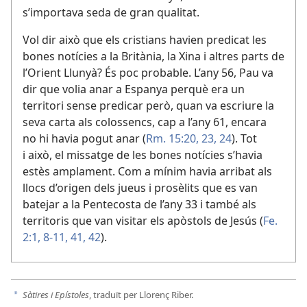
s’importava seda de gran qualitat.
Vol dir això que els cristians havien predicat les
bones notícies a la Britània, la Xina i altres parts de
l’Orient Llunyà? És poc probable. L’any 56, Pau va
dir que volia anar a Espanya perquè era un
territori sense predicar però, quan va escriure la
seva carta als colossencs, cap a l’any 61, encara
no hi havia pogut anar (
Rm. 15:20,
23, 24
). Tot
i això, el missatge de les bones notícies s’havia
estès amplament. Com a mínim havia arribat als
llocs d’origen dels jueus i prosèlits que es van
batejar a la Pentecosta de l’any 33 i també als
territoris que van visitar els apòstols de Jesús (
Fe.
2:1,
8-11,
41, 42
).
Sàtires i Epístoles
, traduït per Llorenç Riber.
a