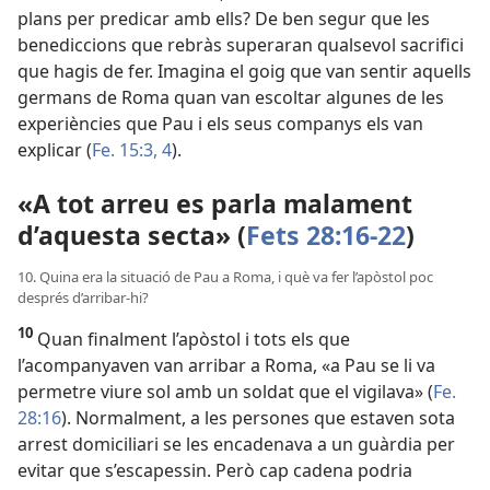
plans per predicar amb ells? De ben segur que les
benediccions que rebràs superaran qualsevol sacrifici
que hagis de fer. Imagina el goig que van sentir aquells
germans de Roma quan van escoltar algunes de les
experiències que Pau i els seus companys els van
explicar (
Fe. 15:3, 4
).
«A tot arreu es parla malament
d’aquesta secta» (
Fets 28:16-22
)
10. Quina era la situació de Pau a Roma, i què va fer l’apòstol poc
després d’arribar-hi?
10
Quan finalment l’apòstol i tots els que
l’acompanyaven van arribar a Roma, «a Pau se li va
permetre viure sol amb un soldat que el vigilava» (
Fe.
28:16
). Normalment, a les persones que estaven sota
arrest domiciliari se les encadenava a un guàrdia per
evitar que s’escapessin. Però cap cadena podria