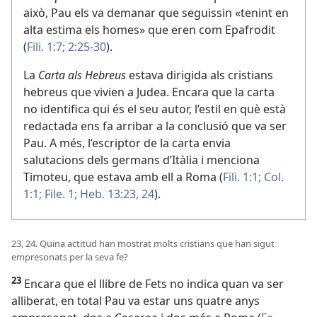
això, Pau els va demanar que seguissin «tenint en
alta estima els homes» que eren com Epafrodit
(
Fili. 1:7;
2:25-30
).
La
Carta als Hebreus
estava dirigida als cristians
hebreus que vivien a Judea. Encara que la carta
no identifica qui és el seu autor, l’estil en què està
redactada ens fa arribar a la conclusió que va ser
Pau. A més, l’escriptor de la carta envia
salutacions dels germans d’Itàlia i menciona
Timoteu, que estava amb ell a Roma (
Fili. 1:1;
Col.
1:1;
File. 1;
Heb. 13:23, 24
).
23, 24. Quina actitud han mostrat molts cristians que han sigut
empresonats per la seva fe?
23
Encara que el llibre de Fets no indica quan va ser
alliberat, en total Pau va estar uns quatre anys