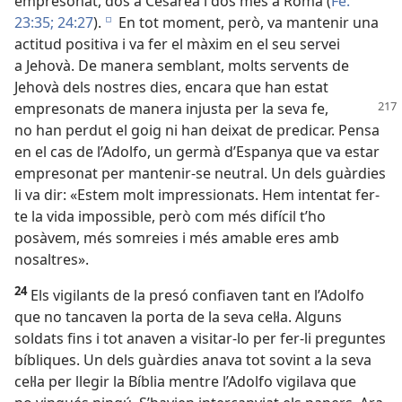
empresonat, dos a Cesarea i dos més a Roma (
Fe.
23:35;
24:27
).
En tot moment, però, va mantenir una
e
actitud positiva i va fer el màxim en el seu servei
a Jehovà. De manera semblant, molts servents de
Jehovà dels nostres dies, encara que han estat
empresonats de manera injusta per la seva
fe,
no han perdut el goig ni han deixat de predicar. Pensa
en el cas de l’Adolfo, un germà d’Espanya que va estar
empresonat per mantenir-se neutral. Un dels guàrdies
li va dir: «Estem molt impressionats. Hem intentat fer-
te la vida impossible, però com més difícil t’ho
posàvem, més somreies i més amable eres amb
nosaltres».
24
Els vigilants de la presó confiaven tant en l’Adolfo
que no tancaven la porta de la seva cel·la. Alguns
soldats fins i tot anaven a visitar-lo per fer-li preguntes
bíbliques. Un dels guàrdies anava tot sovint a la seva
cel·la per llegir la Bíblia mentre l’Adolfo vigilava que