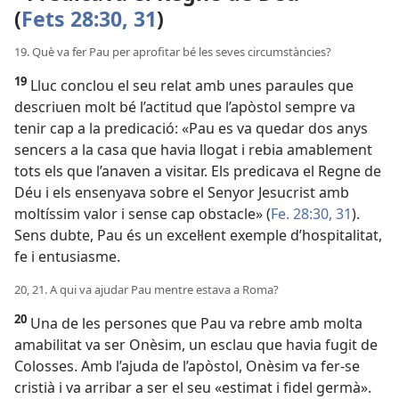
(
Fets 28:30, 31
)
19. Què va fer Pau per aprofitar bé les seves circumstàncies?
19
Lluc conclou el seu relat amb unes paraules que
descriuen molt bé l’actitud que l’apòstol sempre va
tenir cap a la predicació: «Pau es va quedar dos anys
sencers a la casa que havia llogat i rebia amablement
tots els que l’anaven a visitar. Els predicava el Regne de
Déu i els ensenyava sobre el Senyor Jesucrist amb
moltíssim valor i sense cap obstacle» (
Fe. 28:30, 31
).
Sens dubte, Pau és un excel·lent exemple d’hospitalitat,
fe i entusiasme.
20, 21. A qui va ajudar Pau mentre estava a Roma?
20
Una de les persones que Pau va rebre amb molta
amabilitat va ser Onèsim, un esclau que havia fugit de
Colosses. Amb l’ajuda de l’apòstol, Onèsim va fer-se
cristià i va arribar a ser el seu «estimat i fidel germà».