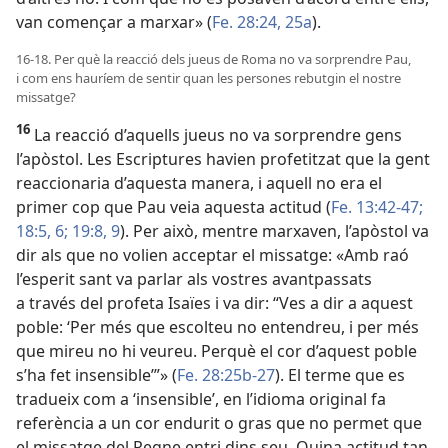
van començar a marxar» (
Fe. 28:24, 25a
).
16-18. Per què la reacció dels jueus de Roma no va sorprendre Pau,
i com ens hauríem de sentir quan les persones rebutgin el nostre
missatge?
16
La reacció d’aquells jueus no va sorprendre gens
l’apòstol. Les Escriptures havien profetitzat que la gent
reaccionaria d’aquesta manera, i aquell no era el
primer cop que Pau veia aquesta actitud (
Fe. 13:42-47;
18:5, 6;
19:8, 9
). Per això, mentre marxaven, l’apòstol va
dir als que no volien acceptar el missatge: «Amb raó
l’esperit sant va parlar als vostres avantpassats
a través del profeta Isaïes i va dir: “Ves a dir a aquest
poble: ‘Per més que escolteu no entendreu, i per més
que mireu no hi veureu. Perquè el cor d’aquest poble
s’ha fet insensible’”» (
Fe. 28:25b-27
). El terme que es
tradueix com a ‘insensible’, en l’idioma original fa
referència a un cor endurit o gras que no permet que
el missatge del Regne entri dins seu. Quina actitud tan