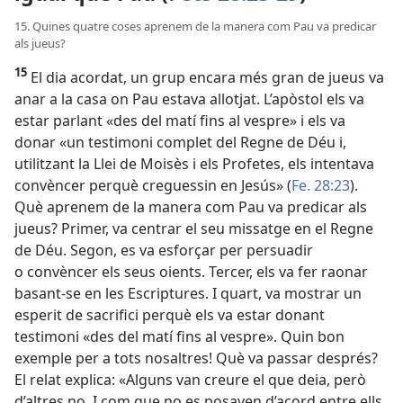
15. Quines quatre coses aprenem de la manera com Pau va predicar
als jueus?
15
El dia acordat, un grup encara més gran de jueus va
anar a la casa on Pau estava allotjat. L’apòstol els va
estar parlant «des del matí fins al vespre» i els va
donar «un testimoni complet del Regne de Déu i,
utilitzant la Llei de Moisès i els Profetes, els intentava
convèncer perquè creguessin en Jesús» (
Fe. 28:23
).
Què aprenem de la manera com Pau va predicar als
jueus? Primer, va centrar el seu missatge en el Regne
de Déu. Segon, es va esforçar per persuadir
o convèncer els seus oients. Tercer, els va fer raonar
basant-se en les Escriptures. I quart, va mostrar un
esperit de sacrifici perquè els va estar donant
testimoni «des del matí fins al vespre». Quin bon
exemple per a tots nosaltres! Què va passar després?
El relat explica: «Alguns van creure el que deia, però
d’altres no. I com que no es posaven d’acord entre ells,