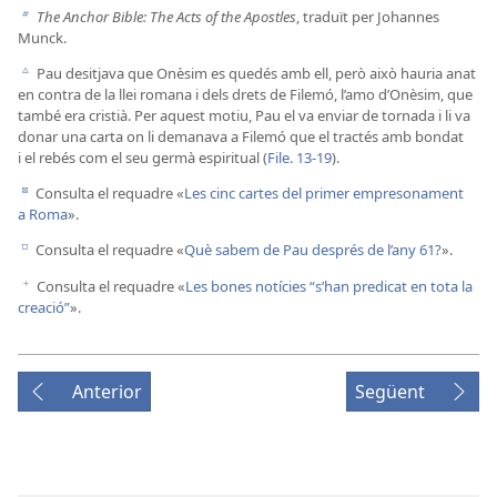
The Anchor Bible: The Acts of the Apostles
, traduït per Johannes
b
Munck.
Pau desitjava que Onèsim es quedés amb ell, però això hauria anat
c
en contra de la llei romana i dels drets de Filemó, l’amo d’Onèsim, que
també era cristià. Per aquest motiu, Pau el va enviar de tornada i li va
donar una carta on li demanava a Filemó que el tractés amb bondat
i el rebés com el seu germà espiritual (
File. 13-19
).
Consulta el requadre «
Les cinc cartes del primer empresonament
d
a Roma
».
Consulta el requadre «
Què sabem de Pau després de l’any 61?
».
e
Consulta el requadre «
Les bones notícies “s’han predicat en tota la
f
creació”
».
Anterior
Següent