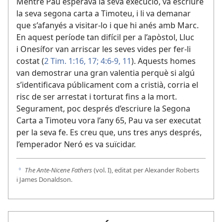
Mentre Pau esperava la seva execució, va escriure
la seva segona carta a Timoteu, i li va demanar
que s’afanyés a visitar-lo i que hi anés amb Marc.
En aquest període tan difícil per a l’apòstol, Lluc
i Onesífor van arriscar les seves vides per fer-li
costat (
2 Tim. 1:16, 17;
4:6-9,
11
). Aquests homes
van demostrar una gran valentia perquè si algú
s’identificava públicament com a cristià, corria el
risc de ser arrestat i torturat fins a la mort.
Segurament, poc després d’escriure la Segona
Carta a Timoteu vora l’any 65, Pau va ser executat
per la seva fe. Es creu que, uns tres anys després,
l’emperador Neró es va suïcidar.
The Ante-Nicene Fathers
(vol. I), editat per Alexander Roberts
g
i James Donaldson.