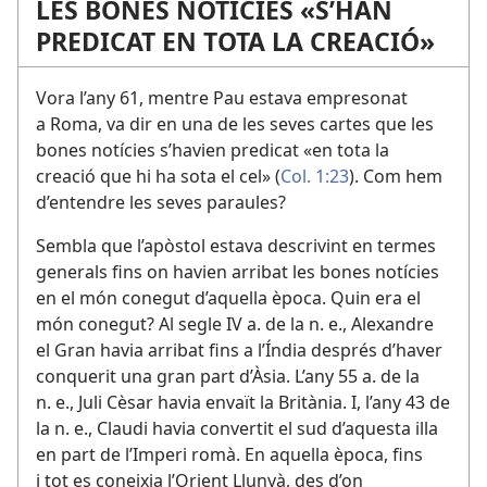
LES BONES NOTÍCIES «S’HAN
PREDICAT EN TOTA LA CREACIÓ»
Vora l’any 61, mentre Pau estava empresonat
a Roma, va dir en una de les seves cartes que les
bones notícies s’havien predicat «en tota la
creació que hi ha sota el cel» (
Col. 1:23
). Com hem
d’entendre les seves paraules?
Sembla que l’apòstol estava descrivint en termes
generals fins on havien arribat les bones notícies
en el món conegut d’aquella època. Quin era el
món conegut? Al segle IV a. de la n. e., Alexandre
el Gran havia arribat fins a l’Índia després d’haver
conquerit una gran part d’Àsia. L’any 55 a. de la
n. e., Juli Cèsar havia envaït la Britània. I, l’any 43 de
la n. e., Claudi havia convertit el sud d’aquesta illa
en part de l’Imperi romà. En aquella època, fins
i tot es coneixia l’Orient Llunyà, des d’on