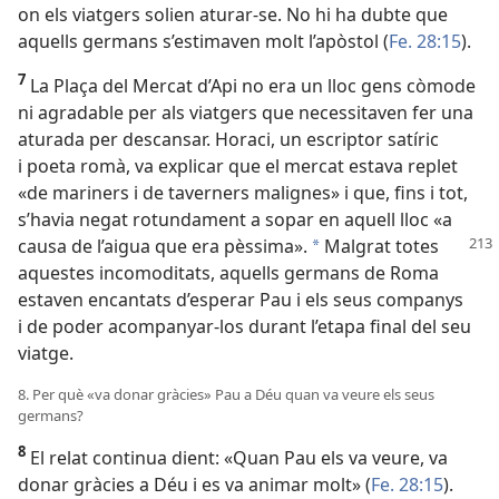
on els viatgers solien aturar-se. No hi ha dubte que
aquells germans s’estimaven molt l’apòstol (
Fe. 28:15
).
7
La Plaça del Mercat d’Api no era un lloc gens còmode
ni agradable per als viatgers que necessitaven fer una
aturada per descansar. Horaci, un escriptor satíric
i poeta romà, va explicar que el mercat estava replet
«de mariners i de taverners malignes» i que, fins i tot,
s’havia negat rotundament a sopar en aquell lloc «a
causa
de l’aigua que era pèssima».
Malgrat totes
a
aquestes incomoditats, aquells germans de Roma
estaven encantats d’esperar Pau i els seus companys
i de poder acompanyar-los durant l’etapa final del seu
viatge.
8. Per què «va donar gràcies» Pau a Déu quan va veure els seus
germans?
8
El relat continua dient: «Quan Pau els va veure, va
donar gràcies a Déu i es va animar molt» (
Fe. 28:15
).