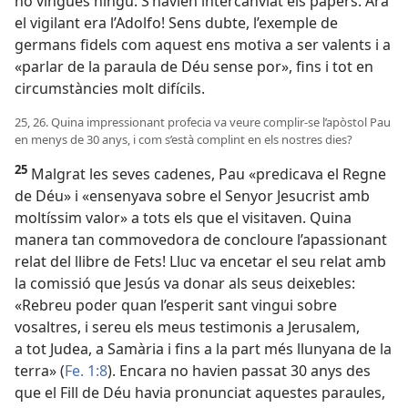
no vingués ningú. S’havien intercanviat els papers. Ara
el vigilant era l’Adolfo! Sens dubte, l’exemple de
germans fidels com aquest ens motiva a ser valents i a
«parlar de la paraula de Déu sense por», fins i tot en
circumstàncies molt difícils.
25, 26. Quina impressionant profecia va veure complir-se l’apòstol Pau
en menys de 30 anys, i com s’està complint en els nostres dies?
25
Malgrat les seves cadenes, Pau «predicava el Regne
de Déu» i «ensenyava sobre el Senyor Jesucrist amb
moltíssim valor» a tots els que el visitaven. Quina
manera tan commovedora de concloure l’apassionant
relat del llibre de Fets! Lluc va encetar el seu relat amb
la comissió que Jesús va donar als seus deixebles:
«Rebreu poder quan l’esperit sant vingui sobre
vosaltres, i sereu els meus testimonis a Jerusalem,
a tot Judea, a Samària i fins a la part més llunyana de la
terra» (
Fe. 1:8
). Encara no havien passat 30 anys des
que el Fill de Déu havia pronunciat aquestes paraules,