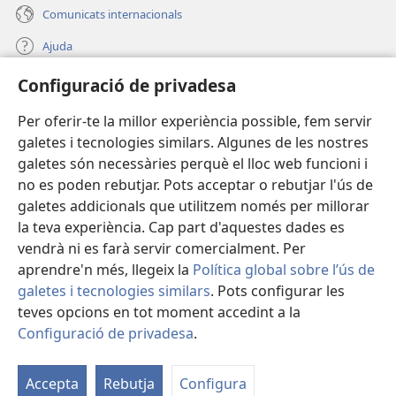
Comunicats internacionals
Ajuda
Configuració de privadesa
Donacions
(obre
una
Per oferir-te la millor experiència possible, fem servir
finestra
BIBLIOTECA EN LÍNIA Watchtower™
galetes i tecnologies similars. Algunes de les nostres
(obre
nova)
galetes són necessàries perquè el lloc web funcioni i
una
®
JW Hub
finestra
no es poden rebutjar. Pots acceptar o rebutjar l'ús de
(obre
nova)
una
galetes addicionals que utilitzem només per millorar
®
JW Library
finestra
la teva experiència. Cap part d'aquestes dades es
nova)
vendrà ni es farà servir comercialment. Per
aprendre'n més, llegeix la
Política global sobre l’ús de
galetes i tecnologies similars
. Pots configurar les
Copyright
© 2026 Watch Tower Bible and Tract Society of Pennsylvania.
teves opcions en tot moment accedint a la
CONDICIONS D'ÚS
|
POLÍTICA DE PRIVADESA
|
CONFIGURACIÓ DE
Configuració de privadesa
.
M
PRIVADESA
la
Accepta
Rebutja
Configura
ta