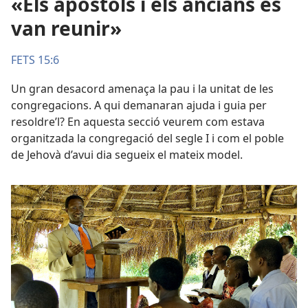
«Els apòstols i els ancians es
van reunir»
FETS 15:6
Un gran desacord amenaça la pau i la unitat de les
congregacions. A qui demanaran ajuda i guia per
resoldre’l? En aquesta secció veurem com estava
organitzada la congregació del segle I i com el poble
de Jehovà d’avui dia segueix el mateix model.