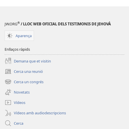
del
Regne
Regne
de
de
Déu»
®
JW.ORG
/ LLOC WEB OFICIAL DELS TESTIMONIS DE JEHOVÀ
Déu»
Aparença
Enllaços ràpids
Demana que et visitin
Cerca una reunió
(obre
una
Cerca un congrés
(obre
finestra
una
nova)
Novetats
finestra
nova)
Vídeos
Vídeos amb audiodescripcions
Cerca