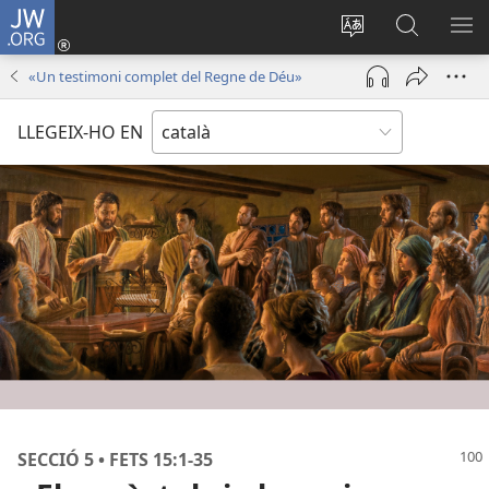
JW.ORG
Inicia
sessió
Canvia
Cerca
MO
(obre
d’idioma
jw.org
EL
«Un testimoni complet del Regne de Déu»
una
ME
finestra
LLEGEIX-HO EN
nova)
SECCIÓ 5 • FETS 15:1-35