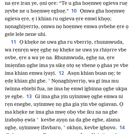
na ẹre iran ye, ọni ọre: “Te u gha hoẹmwẹ ogieva ruẹ
10
zẹvbe ne u hoẹmwẹ egbuẹ.”
Ọmwa gha hoẹmwẹ
ogieva ẹre, ẹ i khian ru ogieva ẹre emwi khọọ;
nọnaghiyerriọ, ọmwa nọ hoẹmwẹ emwa ọvbehe ẹre ọ
gele lele nene uhi.
11
Ọ khẹke ne uwa gha ru vberriọ, rhunmwuda,
wa rẹnrẹn wẹẹ ẹghẹ nọ khẹke ne uwa ya rhiọrre vbe
ovbe, ẹre a wa ye na. Rhunmwuda, ẹghẹ na, ẹre
imiẹnfan ọghe ima ya sikẹ otọ sẹ vbene ọ ghaa ye vbe
12
ima khian emwa iyayi.
Asọn khian buan nẹ; te
*
ẹdẹ khian ghi gbe.
Nọnaghiyerriọ, wa gi ima mu
iwinna ebiebi fua, ne ima hẹ emwi igbinna ọghe ukpa
13
ye egbe.
Gi ima gha yin uyinmwẹ ọghe emwa ni
rẹn enegbe, uyinmwẹ nọ gha gia yin vbe ogiavan. Ọ
ma khẹke ne ima gha mwẹ obọ vbe iku na na gbe
*
izabọbọ ẹwia
kevbe ayọn na da gbe egbe, alama
14
*
oghẹ, uyinmwẹ ifavbaro,
okhọn, kevbe igbọvo.