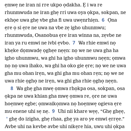
ẹmwẹ ne iran ni rre ukpo ọdakha. Ẹ i wa re
rhunmwuda ne iran ghẹ rri uwa oya ọkpa, sokpan, ne
6
ekhọe uwa ghẹ vbe gha fi uwa uwẹnrhiẹn.
Ọna
ẹre ọ si ẹre ne uwa na vbe zẹ igho uhunmwu;
rhunmwuda, Osanobua ẹre iran winna na, zẹvbe ne
7
iran ya ru emwi ne ivbi ẹvbo.
Wa rhie emwi nọ
khẹke dọmwadẹ ọghẹe nẹẹn: nọ we ne uwa gha ha
igho uhunmwu, wa ghi ha igho uhunmwu nẹẹn; ọmwa
nọ nọ uwa ihako, wa ghi ha oko gie ẹre; nọ we ne uwa
gha mu ohan irẹn, wa ghi gha mu ohan rẹn; nọ we ne
uwa rhie ọghọ ne irẹn, wa ghi gha rhie ọghọ nẹẹn.
8
Wa ghẹ gha mwẹ ọmwa rhọkpa osa, sokpan, osa
ọkpa ne uwa khian gha mwẹ ọmwa re, ọre ne uwa
hoẹmwẹ egbe; ọmwaikọmwa nọ hoẹmwẹ ogieva ẹre
9
mu enene uhi sẹ nẹ.
Uhi nii khare wẹẹ, “Ghẹ ghẹẹ,
*
ghẹ do izigha, ghẹ rhaa, ghẹ ya aro ye emwi ẹrrẹe.”
Avbe uhi na kevbe avbe uhi nikẹre hia, uwu uhi ọkpa