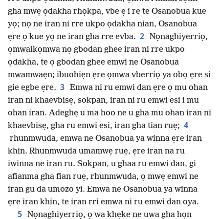
gha mwẹ ọdakha rhọkpa, vbe ẹ i re te Osanobua kue
yọ; nọ ne iran ni rre ukpo ọdakha nian, Osanobua
2
ẹre ọ kue yọ ne iran gha rre evba.
Nọnaghiyerriọ,
ọmwaikọmwa nọ gbodan ghee iran ni rre ukpo
ọdakha, te ọ gbodan ghee emwi ne Osanobua
mwamwaẹn; ibuohiẹn ẹre ọmwa vberriọ ya obọ ẹre si
3
gie egbe ẹre.
Emwa ni ru emwi dan ẹre ọ mu ohan
iran ni khaevbisẹ, sokpan, iran ni ru emwi esi i mu
ohan iran. Adeghẹ u ma hoo ne u gha mu ohan iran ni
4
khaevbisẹ, gha ru emwi esi, iran gha tian ruẹ;
rhunmwuda, emwa ne Osanobua ya winna ẹre iran
khin. Rhunmwuda umamwẹ ruẹ, ẹre iran na ru
iwinna ne iran ru. Sokpan, u ghaa ru emwi dan, gi
afianma gha fian ruẹ, rhunmwuda, ọ mwẹ emwi ne
iran gu da umozo yi. Emwa ne Osanobua ya winna
ẹre iran khin, te iran rri emwa ni ru emwi dan oya.
5
Nọnaghiyerriọ, ọ wa khẹke ne uwa gha họn