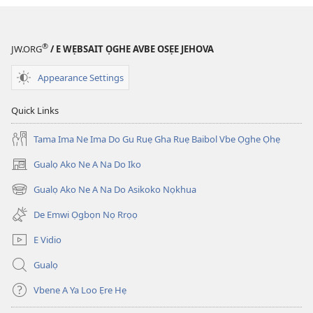
Ọghe
Ọghe
Ebe
Ebe
Nọhuanrẹn
Nọhuanrẹn
®
JW.ORG
/ E WẸBSAIT ỌGHE AVBE OSẸE JEHOVA
(Na
(Na
Dọlegbe
Dọlegbe
Appearance Settings
Zedu
Zedu
Ẹre
Ẹre
Quick Links
Vbe
Vbe
2013)
2013)
Tama Ima Ne Ima Do Gu Ruẹ Gha Ruẹ Baibol Vbe Ọghe Ọhẹ
Gualọ Ako Ne A Na Do Iko
(opens
new
Gualọ Ako Ne A Na Do Asikoko Nọkhua
(opens
window)
new
De Emwi Ọgbọn Nọ Rrọọ
window)
E Vidio
Gualọ
Vbene A Ya Loo Ẹre Hẹ