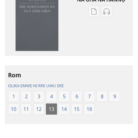
Avbe
Avbe
ebe
errẹkọdi
kevbe
na
evba
ya
kpe
ehọ
ughughan
viọ
ni
na
rre
gha
e
sẹtin
Rom
kọmputa,
danlod
OLIKA ẸMWẸ NI RRE UWU ẸRE
nu
na
gha
hae
1
2
3
4
5
6
7
8
9
sẹtin
ye
10
11
12
13
14
15
16
danlod
ugan
Izedu
Izedu
Agbọn
Agbọn
Ọgbọn
Ọgbọn