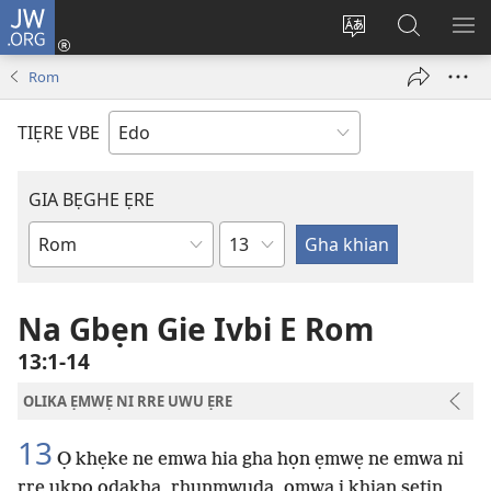
JW.ORG
Lọg
In
Fie
Gualọ
GI
(opens
urhu
JW.ORG
BE
Rom
new
ẹvbo
ME
window)
ọghe
TIẸRE VBE
wẹbsaiti
werriẹ
GIA BẸGHE ẸRE
Uhunmwu
Ebe
Ebe
Ọghe
Baibol
Na Gbẹn Gie Ivbi E Rom
13:1-14
OLIKA ẸMWẸ NI RRE UWU ẸRE
13
Ọ khẹke ne emwa hia gha họn ẹmwẹ ne emwa ni
rre ukpo ọdakha, rhunmwuda, ọmwa i khian sẹtin