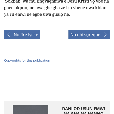
Sokpan, wa mu Enọyaẹnmwa e Jesu Kristi yọ vbe na
ghee ukpọn, ne uwa ghẹ gha zẹ iro vbene uwa khian
ya ru emwi ne egbe uwa gualọ hẹ.
Nọ Rre Iyeke
Nọ ghi sọregbe
Copyrights for this publication
DANLOD USUN EMWI
NA GHA NA HANNỌ