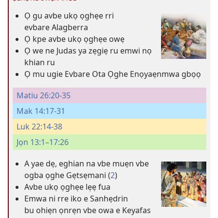
Ọ gu avbe ukọ ọghẹe rri
evbare Alagberra
Ọ kpe avbe ukọ ọghẹe owẹ
Ọ we ne Judas ya zẹgiẹ ru emwi nọ
khian ru
Ọ mu ugie Evbare Ota Ọghe Enọyaẹnmwa gbọọ
Matiu 26:20-35
Mak 14:17-31
Luk 22:14-38
Jọn 13:1–17:26
A yae dẹ, eghian na vbe muẹn vbe
ogba ọghe Gẹtsẹmani (
2
)
Avbe ukọ ọghẹe lẹẹ fua
Emwa ni rre iko e Sanhẹdrin
bu ohiẹn ọnrẹn vbe owa e Keyafas