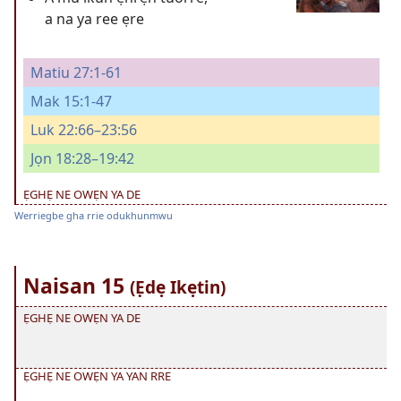
a na ya ree ẹre
Matiu 27:1-61
Mak 15:1-47
Luk 22:66–23:56
Jọn 18:28–19:42
ẸGHẸ NE OWẸN YA DE
Werriegbe gha rrie odukhunmwu
Naisan 15
(Ẹdẹ Ikẹtin)
ẸGHẸ NE OWẸN YA DE
ẸGHẸ NE OWẸN YA YAN RRE