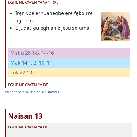
ẸGHẸ NE OWẸN YA YAN RRE
Irẹn vbe erhuanegbe ẹre fẹko rre
ọghe iran
E Judas gu eghian e Jesu so uma
Matiu 26:1-5,
14-16
Mak 14:1, 2,
10, 11
Luk 22:1-6
ẸGHẸ NE OWẸN YA DE
Werriegbe gha rrie odukhunmwu
Naisan 13
ẸGHẸ NE OWẸN YA DE