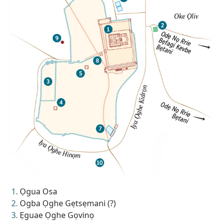
Ọgua Osa
Ogba Ọghe Gẹtsẹmani (?)
Ẹguae Ọghe Gọvinọ