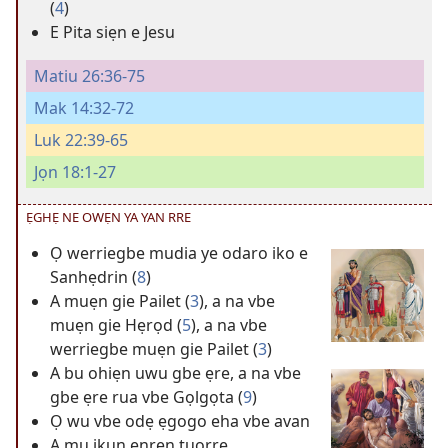
(
4
)
E Pita siẹn e Jesu
Matiu 26:36-75
Mak 14:32-72
Luk 22:39-65
Jọn 18:1-27
ẸGHẸ NE OWẸN YA YAN RRE
Ọ werriegbe mudia ye odaro iko e
Sanhẹdrin (
8
)
A muẹn gie Pailet (
3
), a na vbe
muẹn gie Hẹrọd (
5
), a na vbe
werriegbe muẹn gie Pailet (
3
)
A bu ohiẹn uwu gbe ẹre, a na vbe
gbe ẹre rua vbe Gọlgọta (
9
)
Ọ wu vbe odẹ ẹgogo eha vbe avan
A mu ikun ẹnrẹn tuorre,