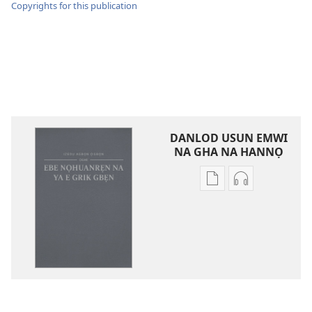
Copyrights for this publication
DANLOD USUN EMWI
NA GHA NA HANNỌ
Avbe
Avbe
ebe
errẹkọdi
kevbe
na
evba
ya
kpe
ehọ
ughughan
viọ
ni
na
rre
gha