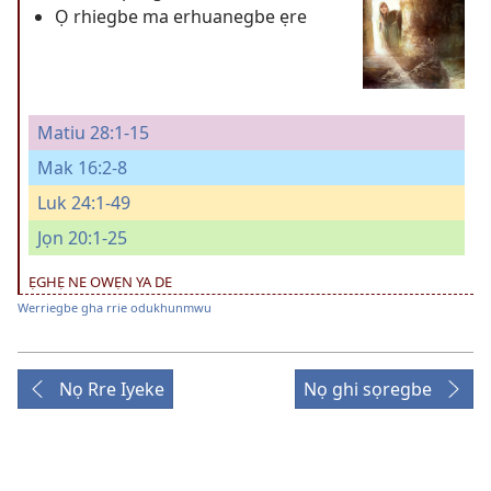
Ọ rhiegbe ma erhuanegbe ẹre
Matiu 28:1-15
Mak 16:2-8
Luk 24:1-49
Jọn 20:1-25
ẸGHẸ NE OWẸN YA DE
Werriegbe gha rrie odukhunmwu
Nọ Rre Iyeke
Nọ ghi sọregbe