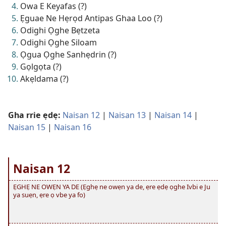
Owa E Keyafas (?)
Ẹguae Ne Hẹrọd Antipas Ghaa Loo (?)
Odighi Ọghe Bẹtzeta
Odighi Ọghe Siloam
Ọgua Ọghe Sanhẹdrin (?)
Gọlgọta (?)
Akẹldama (?)
Gha rrie ẹdẹ:
Naisan 12
|
Naisan 13
|
Naisan 14
|
Naisan 15
|
Naisan 16
Naisan 12
ẸGHẸ NE OWẸN YA DE (Ẹghẹ ne owẹn ya de, ẹre ẹdẹ ọghe Ivbi e Ju
ya suẹn, ẹre ọ vbe ya fo)