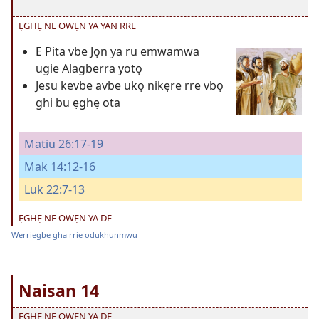
ẸGHẸ NE OWẸN YA YAN RRE
E Pita vbe Jọn ya ru emwamwa
ugie Alagberra yotọ
Jesu kevbe avbe ukọ nikẹre rre vbọ
ghi bu ẹghẹ ota
Matiu 26:17-19
Mak 14:12-16
Luk 22:7-13
ẸGHẸ NE OWẸN YA DE
Werriegbe gha rrie odukhunmwu
Naisan 14
ẸGHẸ NE OWẸN YA DE