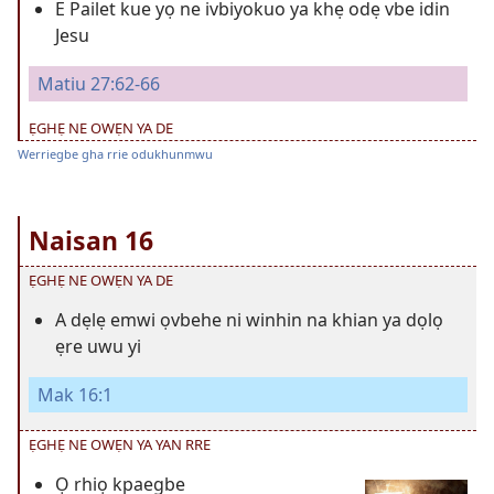
E Pailet kue yọ ne ivbiyokuo ya khẹ odẹ vbe idin
Jesu
Matiu 27:62-66
ẸGHẸ NE OWẸN YA DE
Werriegbe gha rrie odukhunmwu
Naisan 16
ẸGHẸ NE OWẸN YA DE
A dẹlẹ emwi ọvbehe ni winhin na khian ya dọlọ
ẹre uwu yi
Mak 16:1
ẸGHẸ NE OWẸN YA YAN RRE
Ọ rhiọ kpaegbe