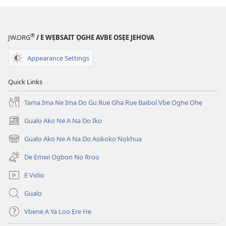
e
sẹtin
kọmputa,
danlod
nu
na
®
JW.ORG
/ E WẸBSAIT ỌGHE AVBE OSẸE JEHOVA
gha
hae
sẹtin
ye
Appearance Settings
danlod
ugan
Izedu
Izedu
Quick Links
Agbọn
Agbọn
Ọgbọn
Ọgbọn
Tama Ima Ne Ima Do Gu Ruẹ Gha Ruẹ Baibol Vbe Ọghe Ọhẹ
Ọghe
Ọghe
Gualọ Ako Ne A Na Do Iko
(opens
Ebe
Ebe
new
Nọhuanrẹn
Nọhuanrẹn
Gualọ Ako Ne A Na Do Asikoko Nọkhua
(opens
window)
(Na
(Na
new
De Emwi Ọgbọn Nọ Rrọọ
Dọlegbe
Dọlegbe
window)
Zedu
Zedu
E Vidio
Ẹre
Ẹre
Gualọ
Vbe
Vbe
2013)
2013)
Vbene A Ya Loo Ẹre Hẹ