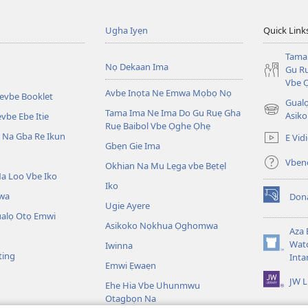
Ugha Iyẹn
Quick Link
Tama
Nọ Dekaan Ima
Gu Ru
Vbe 
Avbe Inọta Ne Emwa Mọbọ Nọ
kevbe Booklet
Gualo
Tama Ima Ne Ima Do Gu Ruẹ Gha
(opens
Asiko
vbe Ebe Itie
Ruẹ Baibol Vbe Ọghe Ọhẹ
new
Na Gba Re Ikun
E Vid
window)
Gbẹn Gie Ima
Vbene
Okhian Na Mu Lẹga vbe Bẹtẹl
a Loo Vbe Iko
Iko
wa
Don
(opens
Ugie Ayere
new
ualọ Otọ Emwi
Asikoko Nọkhua Ọghomwa
window)
Aza 
Watc
Iwinna
(opens
ting
Inta
new
Emwi Ẹwaẹn
window)
JW L
Ehe Hia Vbe Uhunmwu
Otagbọn Na