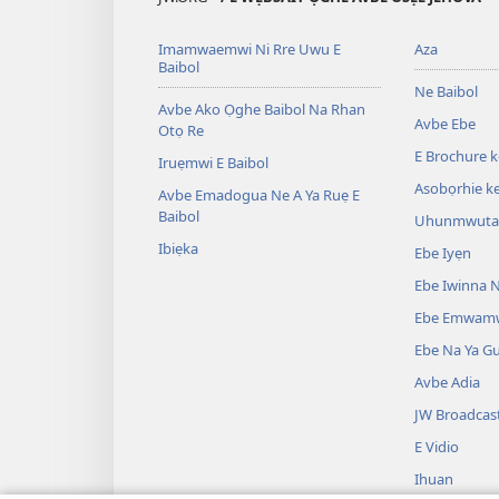
Imamwaemwi Ni Rre Uwu E
Aza
Baibol
Ne Baibol
Avbe Ako Ọghe Baibol Na Rhan
Avbe Ebe
Otọ Re
E Brochure 
Iruẹmwi E Baibol
Asobọrhie ke
Avbe Emadogua Ne A Ya Ruẹ E
Baibol
Uhunmwuta 
Ibiẹka
Ebe Iyẹn
Ebe Iwinna N
Ebe Emwam
Ebe Na Ya G
Avbe Adia
JW Broadcas
E Vidio
Ihuan