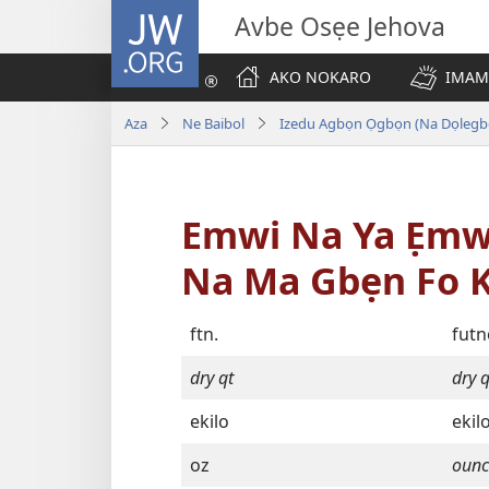
JW.ORG
Avbe Osẹe Jehova
AKO NOKARO
IMAM
Aza
Ne Baibol
Izedu Agbọn Ọgbọn (Na Dọlegb
Emwi Na Ya Ẹmwẹ
Na Ma Gbẹn Fo 
ftn.
futn
dry qt
dry q
ekilo
eki
oz
ounc