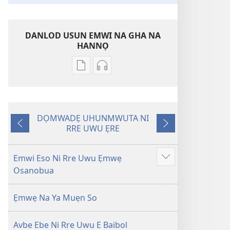
DANLOD USUN EMWI NA GHA NA
HANNỌ
Avbe
Avbe
ebe
errẹkọdi
kevbe
na
evba
ya
DỌMWADẸ UHUNMWUTA NI
kpe
ehọ
RRE UWU ẸRE
Nọ
Nọ
ughughan
viọ
Rre
ghi
ni
na
Iyeke
sọregbe
rre
gha
Emwi Eso Ni Rre Uwu Ẹmwẹ
Show
e
sẹtin
Osanobua
more
kọmputa,
danlod
nu
na
Ẹmwẹ Na Ya Muẹn So
gha
hae
sẹtin
ye
Avbe Ebe Ni Rre Uwu E Baibol