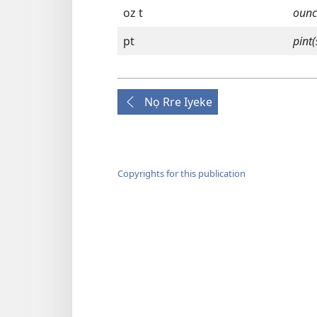
oz t
ounc
pt
pint(
Nọ Rre Iyeke
Copyrights for this publication