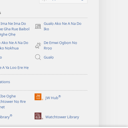
s
 Ima Ne Ima Do
Gualọ Ako Ne A Na Do
(opens
ẹ Gha Ruẹ Baibol
Iko
new
Ọghe Ọhẹ
window)
̣ Ako Ne A Na Do
De Emwi Ọgbọn Nọ
ko Nọkhua
Rrọọ
io
Gualọ
 A Ya Loo Ẹre Hẹ
ations
Ebe Ọghe
®
JW Hub
(opens
htower Nọ Rre
new
nẹt
window)
®
ibrary
Watchtower Library