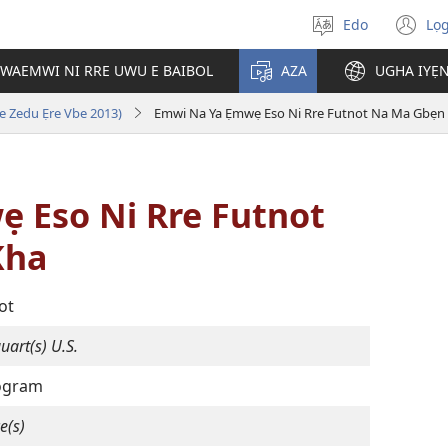
Edo
Lọ
Hannọ
(o
urhuẹvbo
n
WAEMWI NI RRE UWU E BAIBOL
AZA
UGHA IYẸ
wi
e Zedu Ẹre Vbe 2013)
Emwi Na Ya Ẹmwẹ Eso Ni Rre Futnot Na Ma Gbẹn
 Eso Ni Rre Futnot
Kha
ot
uart(s) U.S.
logram
e(s)