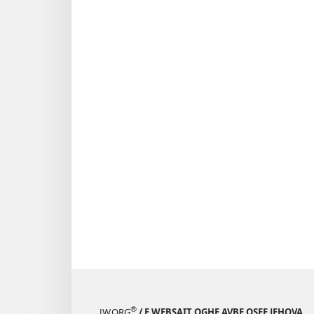
®
JW.ORG
/ E WẸBSAIT ỌGHE AVBE OSẸE JEHOVA