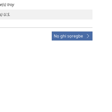
e(s) troy
s) U.S.
Nọ ghi sọregbe