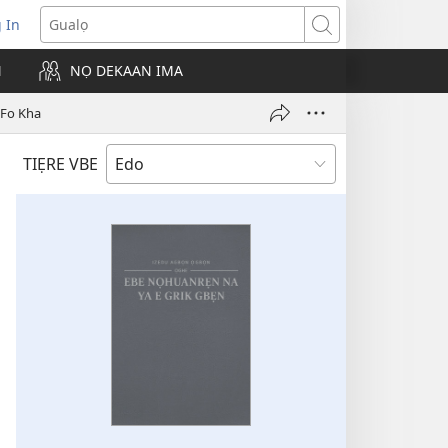
g In
pens
Gualọ
ew
N
NỌ DEKAAN IMA
ndow)
 Fo Kha
TIẸRE VBE