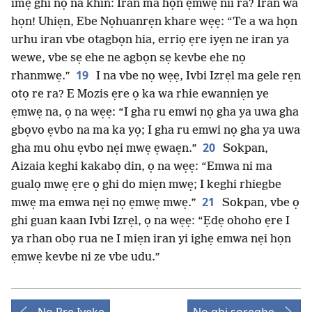
imẹ ghi nọ na khin: Iran ma họn ẹmwẹ nii ra? Iran wa
họn! Uhiẹn, Ebe Nọhuanrẹn khare wẹẹ: “Te a wa họn
urhu iran vbe otagbọn hia, erriọ ẹre iyẹn ne iran ya
wewe, vbe sẹ ehe ne agbọn sẹ kevbe ehe nọ
19
rhanmwẹ.”
I na vbe nọ wẹẹ, Ivbi Izrẹl ma gele rẹn
otọ re ra? E Mozis ẹre ọ ka wa rhie ewanniẹn ye
ẹmwẹ na, ọ na wẹẹ: “I gha ru emwi nọ gha ya uwa gha
gbọvo ẹvbo na ma ka yọ; I gha ru emwi nọ gha ya uwa
20
gha mu ohu ẹvbo nẹi mwẹ ẹwaẹn.”
Sokpan,
Aizaia keghi kakabọ din, ọ na wẹẹ: “Emwa ni ma
gualọ mwẹ ẹre ọ ghi do miẹn mwẹ; I keghi rhiegbe
21
mwẹ ma emwa nẹi nọ ẹmwẹ mwẹ.”
Sokpan, vbe ọ
ghi guan kaan Ivbi Izrẹl, ọ na wẹẹ: “Ẹdẹ ohoho ẹre I
ya rhan obọ rua ne I miẹn iran yi ighẹ emwa nẹi họn
ẹmwẹ kevbe ni ze vbe udu.”