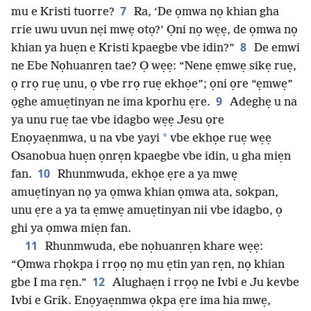
7
mu e Kristi tuorre?
Ra, ‘De ọmwa nọ khian gha
rrie uwu uvun nẹi mwẹ otọ?’ Ọni nọ wẹẹ, de ọmwa nọ
8
khian ya huẹn e Kristi kpaegbe vbe idin?”
De emwi
ne Ebe Nọhuanrẹn tae? Ọ wẹẹ: “Nene ẹmwẹ sikẹ ruẹ,
ọ rrọ ruẹ unu, ọ vbe rrọ ruẹ ekhọe”; ọni ọre “ẹmwẹ”
9
ọghe amuẹtinyan ne ima kporhu ẹre.
Adeghẹ u na
ya unu ruẹ tae vbe idagbo wẹẹ Jesu ọre
*
Enọyaẹnmwa, u na vbe yayi
vbe ekhọe ruẹ wẹẹ
Osanobua huẹn ọnrẹn kpaegbe vbe idin, u gha miẹn
10
fan.
Rhunmwuda, ekhọe ẹre a ya mwẹ
amuẹtinyan nọ ya ọmwa khian ọmwa ata, sokpan,
unu ẹre a ya ta ẹmwẹ amuẹtinyan nii vbe idagbo, ọ
ghi ya ọmwa miẹn fan.
11
Rhunmwuda, ebe nọhuanrẹn khare wẹẹ:
“Ọmwa rhọkpa i rrọọ nọ mu ẹtin yan rẹn, nọ khian
12
gbe I ma rẹn.”
Alughaẹn i rrọọ ne Ivbi e Ju kevbe
Ivbi e Grik. Enọyaẹnmwa ọkpa ẹre ima hia mwẹ,