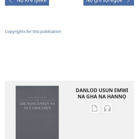
Nọ Rre Iyeke
Nọ ghi sọregbe
Copyrights for this publication
DANLOD USUN EMWI
NA GHA NA HANNỌ
Avbe
Avbe
ebe
errẹkọdi
kevbe
na
evba
ya