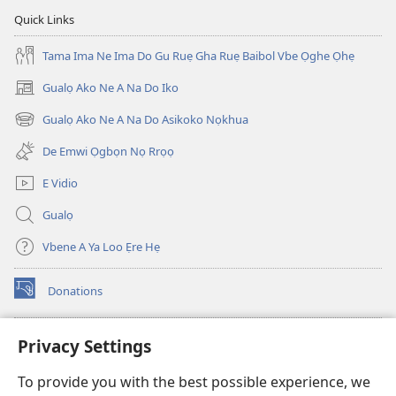
Ẹre
Ẹre
Quick Links
Vbe
Vbe
2013)
2013)
Tama Ima Ne Ima Do Gu Ruẹ Gha Ruẹ Baibol Vbe Ọghe Ọhẹ
Gualọ Ako Ne A Na Do Iko
(opens
new
Gualọ Ako Ne A Na Do Asikoko Nọkhua
(opens
window)
new
De Emwi Ọgbọn Nọ Rrọọ
window)
E Vidio
Gualọ
Vbene A Ya Loo Ẹre Hẹ
Donations
(opens
new
window)
Aza Ebe Ọghe Watchtower Nọ Rre Intanẹt
Privacy Settings
(opens
new
®
JW Hub
To provide you with the best possible experience, we
window)
(opens