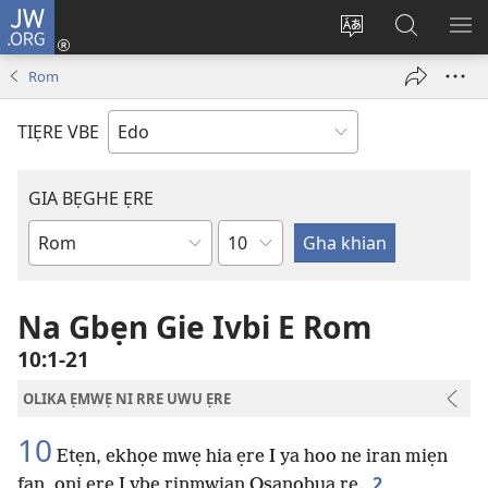
JW.ORG
Lọg
In
Fie
Gualọ
GI
(opens
urhu
JW.ORG
BE
Rom
new
ẹvbo
ME
window)
ọghe
TIẸRE VBE
wẹbsaiti
werriẹ
GIA BẸGHE ẸRE
Uhunmwu
Ebe
Ebe
Ọghe
Baibol
Na Gbẹn Gie Ivbi E Rom
10:1-21
OLIKA ẸMWẸ NI RRE UWU ẸRE
10
Etẹn, ekhọe mwẹ hia ẹre I ya hoo ne iran miẹn
2
fan, ọni ẹre I vbe rinmwian Osanobua re.