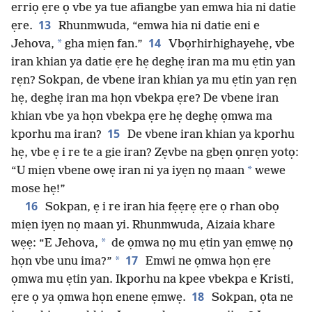
erriọ ẹre ọ vbe ya tue afiangbe yan emwa hia ni datie
13
ẹre.
Rhunmwuda, “emwa hia ni datie eni e
14
*
Jehova,
gha miẹn fan.”
Vbọrhirhighayehẹ, vbe
iran khian ya datie ẹre hẹ deghẹ iran ma mu ẹtin yan
rẹn? Sokpan, de vbene iran khian ya mu ẹtin yan rẹn
hẹ, deghẹ iran ma họn vbekpa ẹre? De vbene iran
khian vbe ya họn vbekpa ẹre hẹ deghẹ ọmwa ma
15
kporhu ma iran?
De vbene iran khian ya kporhu
hẹ, vbe ẹ i re te a gie iran? Zẹvbe na gbẹn ọnrẹn yotọ:
*
“U miẹn vbene owẹ iran ni ya iyẹn nọ maan
wewe
mose hẹ!”
16
Sokpan, ẹ i re iran hia fẹẹrẹ ẹre ọ rhan obọ
miẹn iyẹn nọ maan yi. Rhunmwuda, Aizaia khare
*
wẹẹ: “E Jehova,
de ọmwa nọ mu ẹtin yan ẹmwẹ nọ
17
*
họn vbe unu ima?”
Emwi ne ọmwa họn ẹre
ọmwa mu ẹtin yan. Ikporhu na kpee vbekpa e Kristi,
18
ẹre ọ ya ọmwa họn enene ẹmwẹ.
Sokpan, ọta ne