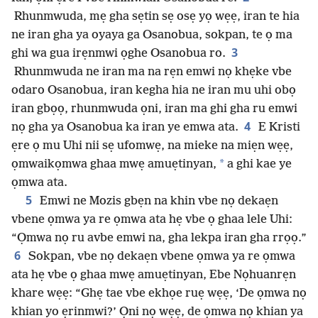
Rhunmwuda, mẹ gha sẹtin sẹ osẹ yọ wẹẹ, iran te hia
ne iran gha ya oyaya ga Osanobua, sokpan, te ọ ma
3
ghi wa gua irẹnmwi ọghe Osanobua ro.
Rhunmwuda ne iran ma na rẹn emwi nọ khẹke vbe
odaro Osanobua, iran kegha hia ne iran mu uhi obọ
iran gbọọ, rhunmwuda ọni, iran ma ghi gha ru emwi
4
nọ gha ya Osanobua ka iran ye emwa ata.
E Kristi
ẹre ọ mu Uhi nii sẹ ufomwẹ, na mieke na miẹn wẹẹ,
*
ọmwaikọmwa ghaa mwẹ amuẹtinyan,
a ghi kae ye
ọmwa ata.
5
Emwi ne Mozis gbẹn na khin vbe nọ dekaẹn
vbene ọmwa ya re ọmwa ata hẹ vbe ọ ghaa lele Uhi:
“Ọmwa nọ ru avbe emwi na, gha lekpa iran gha rrọọ.”
6
Sokpan, vbe nọ dekaẹn vbene ọmwa ya re ọmwa
ata hẹ vbe ọ ghaa mwẹ amuẹtinyan, Ebe Nọhuanrẹn
khare wẹẹ: “Ghẹ tae vbe ekhọe ruẹ wẹẹ, ‘De ọmwa nọ
khian yo ẹrinmwi?’ Ọni nọ wẹẹ, de ọmwa nọ khian ya