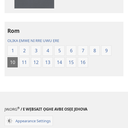
kpe
ehọ
ughughan
viọ
ni
na
rre
gha
e
sẹtin
Rom
kọmputa,
danlod
OLIKA ẸMWẸ NI RRE UWU ẸRE
nu
na
gha
hae
1
2
3
4
5
6
7
8
9
sẹtin
ye
10
11
12
13
14
15
16
danlod
ugan
Izedu
Izedu
Agbọn
Agbọn
Ọgbọn
Ọgbọn
Ọghe
Ọghe
Ebe
Ebe
Nọhuanrẹn
Nọhuanrẹn
®
JW.ORG
/ E WẸBSAIT ỌGHE AVBE OSẸE JEHOVA
(Na
(Na
Dọlegbe
Dọlegbe
Appearance Settings
Zedu
Zedu