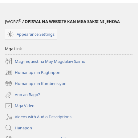
®
JW.ORG
/ OPISYAL NA WEBSITE KAN MGA SAKSI NI JEHOVA
Appearance Settings
Mga Link
Mag-request na May Magdalaw Saimo
Humanap nin Pagtiripon
(opens
new
Humanap nin Kumbensiyon
(opens
window)
new
Ano an Bago?
window)
Mga Video
Videos with Audio Descriptions
Hanapon