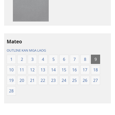
sa
sa
pag-
pag-
download
download
Bagong
nin
Kinaban
audio
na
Bagong
Traduksiyon
Kinaban
Mateo
kan
na
OUTLINE KAN MGA LAOG
Banal
Traduksiyon
na
kan
1
2
3
4
5
6
7
8
9
Kasuratan
Banal
10
11
12
13
14
15
16
17
18
na
Kasuratan
19
20
21
22
23
24
25
26
27
28