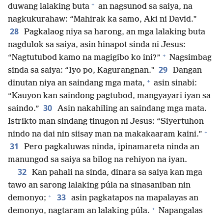
+
duwang lalaking buta
an nagsunod sa saiya, na
nagkukurahaw: “Mahirak ka samo, Aki ni David.”
28
Pagkalaog niya sa harong, an mga lalaking buta
nagdulok sa saiya, asin hinapot sinda ni Jesus:
+
“Nagtutubod kamo na magigibo ko ini?”
Nagsimbag
29
sinda sa saiya: “Iyo po, Kagurangnan.”
Dangan
+
dinutan niya an saindang mga mata,
asin sinabi:
“Kauyon kan saindong pagtubod, mangyayari iyan sa
30
saindo.”
Asin nakahiling an saindang mga mata.
Istrikto man sindang tinugon ni Jesus: “Siyertuhon
+
nindo na dai nin siisay man na makakaaram kaini.”
31
Pero pagkaluwas ninda, ipinamareta ninda an
manungod sa saiya sa bilog na rehiyon na iyan.
32
Kan pahali na sinda, dinara sa saiya kan mga
tawo an sarong lalaking púla na sinasaniban nin
+
33
demonyo;
asin pagkatapos na mapalayas an
+
demonyo, nagtaram an lalaking púla.
Napangalas