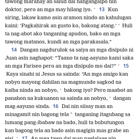
tawong marahay an salud dai nangangaipo nin
+
13
doktor, pero an mga may hilang iyo.
Kun
siring, lakaw kamo asin aramon nindo an kahulugan
+
kaini: ‘Pagkahirak an gusto ko, bakong atang.’
Huli
ta nag-abot ako tanganing apudon, bako an mga
tawong matanos, kundi an mga parakasala.”
14
Dangan nagdurulok sa saiya an mga disipulo ni
Juan asin naghapot: “Taano ta nag-aayuno kami saka
+
15
an mga Fariseo pero an mga disipulo mo dai?”
Kaya sinabi ni Jesus sa sainda: “An mga amigo kan
nobyo mayong dahilan na magmundo sagkod na
+
kaiba ninda an nobyo,
bakong iyo? Pero maabot an
+
panahon na kukuanon sa sainda an nobyo,
dangan
16
mag-aayuno sinda.
Dai nin siisay man an
*
minagamit nin bagong tela
tanganing itagubang sa
lumang pang-ibabaw na bado, huli ta bubutungon
kan bagong tela an bado asin magigin mas grabe an
+
17
gisi.
An mga tawo dai man naglalaag nin