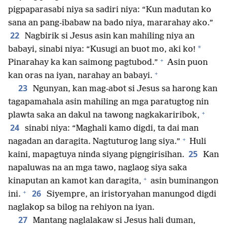
pigpaparasabi niya sa sadiri niya: “Kun madutan ko
sana an pang-ibabaw na bado niya, mararahay ako.”
22
Nagbirik si Jesus asin kan mahiling niya an
*
babayi, sinabi niya: “Kusugi an buot mo, aki ko!
+
Pinarahay ka kan saimong pagtubod.”
Asin puon
+
kan oras na iyan, narahay an babayi.
23
Ngunyan, kan mag-abot si Jesus sa harong kan
tagapamahala asin mahiling an mga paratugtog nin
+
plawta saka an dakul na tawong nagkakariribok,
24
sinabi niya: “Maghali kamo digdi, ta dai man
+
nagadan an daragita. Nagtuturog lang siya.”
Huli
25
kaini, mapagtuya ninda siyang pigngirisihan.
Kan
napaluwas na an mga tawo, naglaog siya saka
+
kinaputan an kamot kan daragita,
asin buminangon
+
26
ini.
Siyempre, an iristoryahan manungod digdi
naglakop sa bilog na rehiyon na iyan.
27
Mantang naglalakaw si Jesus hali duman,