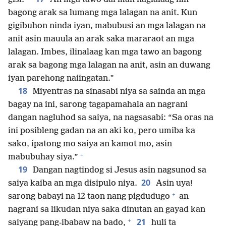
bagong arak sa lumang mga lalagan na anit. Kun
gigibuhon ninda iyan, mabubusi an mga lalagan na
anit asin mauula an arak saka mararaot an mga
lalagan. Imbes, ilinalaag kan mga tawo an bagong
arak sa bagong mga lalagan na anit, asin an duwang
iyan parehong naiingatan.”
18
Miyentras na sinasabi niya sa sainda an mga
bagay na ini, sarong tagapamahala an nagrani
dangan nagluhod sa saiya, na nagsasabi: “Sa oras na
ini posibleng gadan na an aki ko, pero umiba ka
sako, ipatong mo saiya an kamot mo, asin
+
mabubuhay siya.”
19
Dangan nagtindog si Jesus asin nagsunod sa
20
saiya kaiba an mga disipulo niya.
Asin uya!
+
sarong babayi na 12 taon nang pigdudugo
an
nagrani sa likudan niya saka dinutan an gayad kan
+
21
saiyang pang-ibabaw na bado,
huli ta