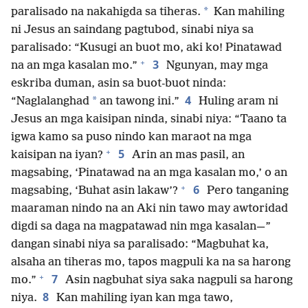
*
paralisado na nakahigda sa tiheras.
Kan mahiling
ni Jesus an saindang pagtubod, sinabi niya sa
paralisado: “Kusugi an buot mo, aki ko! Pinatawad
+
3
na an mga kasalan mo.”
Ngunyan, may mga
eskriba duman, asin sa buot-buot ninda:
4
*
“Naglalanghad
an tawong ini.”
Huling aram ni
Jesus an mga kaisipan ninda, sinabi niya: “Taano ta
igwa kamo sa puso nindo kan maraot na mga
+
5
kaisipan na iyan?
Arin an mas pasil, an
magsabing, ‘Pinatawad na an mga kasalan mo,’ o an
+
6
magsabing, ‘Buhat asin lakaw’?
Pero tanganing
maaraman nindo na an Aki nin tawo may awtoridad
digdi sa daga na magpatawad nin mga kasalan—”
dangan sinabi niya sa paralisado: “Magbuhat ka,
alsaha an tiheras mo, tapos magpuli ka na sa harong
+
7
mo.”
Asin nagbuhat siya saka nagpuli sa harong
8
niya.
Kan mahiling iyan kan mga tawo,