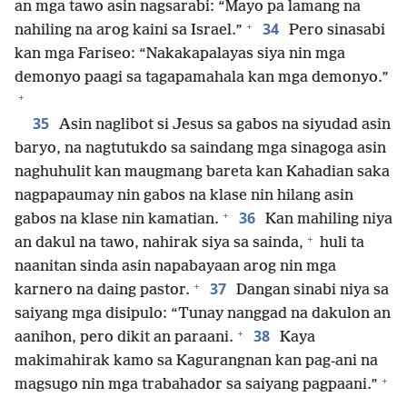
an mga tawo asin nagsarabi: “Mayo pa lamang na
+
34
nahiling na arog kaini sa Israel.”
Pero sinasabi
kan mga Fariseo: “Nakakapalayas siya nin mga
demonyo paagi sa tagapamahala kan mga demonyo.”
+
35
Asin naglibot si Jesus sa gabos na siyudad asin
baryo, na nagtutukdo sa saindang mga sinagoga asin
naghuhulit kan maugmang bareta kan Kahadian saka
nagpapaumay nin gabos na klase nin hilang asin
+
36
gabos na klase nin kamatian.
Kan mahiling niya
+
an dakul na tawo, nahirak siya sa sainda,
huli ta
naanitan sinda asin napabayaan arog nin mga
+
37
karnero na daing pastor.
Dangan sinabi niya sa
saiyang mga disipulo: “Tunay nanggad na dakulon an
+
38
aanihon, pero dikit an paraani.
Kaya
makimahirak kamo sa Kagurangnan kan pag-ani na
+
magsugo nin mga trabahador sa saiyang pagpaani.”