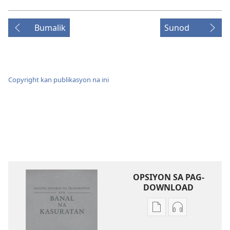
Bumalik
Sunod
Copyright kan publikasyon na ini
OPSIYON SA PAG-
DOWNLOAD
Mga
Mga
opsiyon
opsiyon