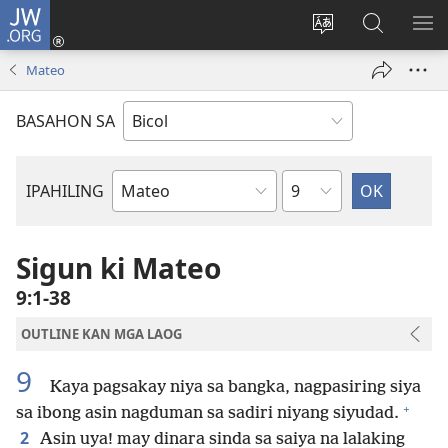
JW.ORG
Mag-
log
Ribayan
Hanapon
IP
In
an
sa
AN
Mateo
(opens
lengguwahe
JW.ORG
ME
new
kan
BASAHON SA
window)
site
Kapitulo
IPAHILING
Libro
kan
Bibliya
Sigun ki Mateo
9:1-38
OUTLINE KAN MGA LAOG
9
Kaya pagsakay niya sa bangka, nagpasiring siya
+
sa ibong asin nagduman sa sadiri niyang siyudad.
2
Asin uya! may dinara sinda sa saiya na lalaking