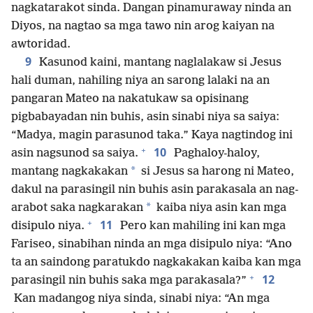
nagkatarakot sinda. Dangan pinamuraway ninda an
Diyos, na nagtao sa mga tawo nin arog kaiyan na
awtoridad.
9
Kasunod kaini, mantang naglalakaw si Jesus
hali duman, nahiling niya an sarong lalaki na an
pangaran Mateo na nakatukaw sa opisinang
pigbabayadan nin buhis, asin sinabi niya sa saiya:
“Madya, magin parasunod taka.” Kaya nagtindog ini
+
10
asin nagsunod sa saiya.
Paghaloy-haloy,
*
mantang nagkakakan
si Jesus sa harong ni Mateo,
dakul na parasingil nin buhis asin parakasala an nag-
*
arabot saka nagkarakan
kaiba niya asin kan mga
+
11
disipulo niya.
Pero kan mahiling ini kan mga
Fariseo, sinabihan ninda an mga disipulo niya: “Ano
ta an saindong paratukdo nagkakakan kaiba kan mga
+
12
parasingil nin buhis saka mga parakasala?”
Kan madangog niya sinda, sinabi niya: “An mga