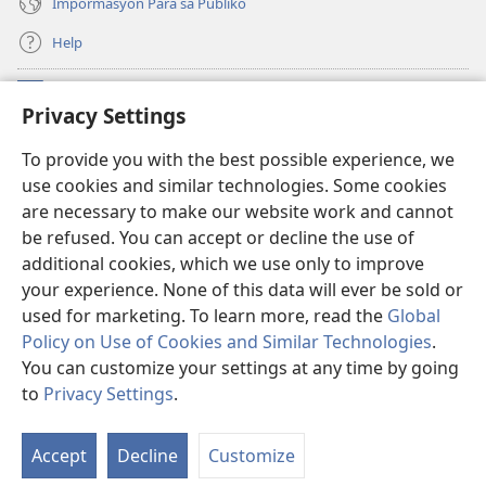
Impormasyon Para sa Publiko
Help
Donasyon
(opens
Privacy Settings
new
window)
Watchtower ONLINE NA LIBRARYA
To provide you with the best possible experience, we
(opens
use cookies and similar technologies. Some cookies
new
®
JW Hub
window)
are necessary to make our website work and cannot
(opens
be refused. You can accept or decline the use of
new
®
JW Library
window)
additional cookies, which we use only to improve
your experience. None of this data will ever be sold or
used for marketing. To learn more, read the
Global
Policy on Use of Cookies and Similar Technologies
.
You can customize your settings at any time by going
Copyright
© 2026 Watch Tower Bible and Tract Society of Pennsylvania.
KASUNDUAN SA PAGGAMIT
|
PALISIYA SA PRIVACY
|
PRIVACY
to
Privacy Settings
.
Ip
SETTINGS
a
Accept
Decline
Customize
m
Li