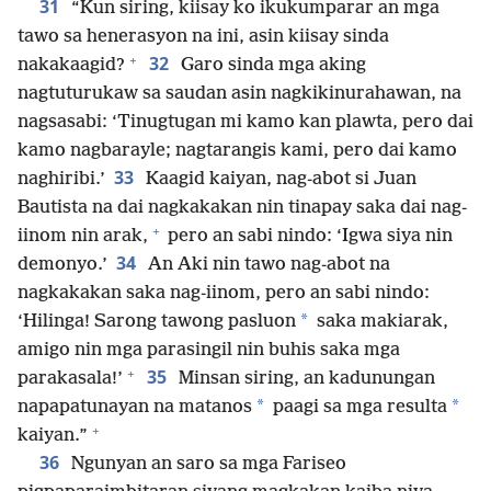
31
“Kun siring, kiisay ko ikukumparar an mga
tawo sa henerasyon na ini, asin kiisay sinda
+
32
nakakaagid?
Garo sinda mga aking
nagtuturukaw sa saudan asin nagkikinurahawan, na
nagsasabi: ‘Tinugtugan mi kamo kan plawta, pero dai
kamo nagbarayle; nagtarangis kami, pero dai kamo
33
naghiribi.’
Kaagid kaiyan, nag-abot si Juan
Bautista na dai nagkakakan nin tinapay saka dai nag-
+
iinom nin arak,
pero an sabi nindo: ‘Igwa siya nin
34
demonyo.’
An Aki nin tawo nag-abot na
nagkakakan saka nag-iinom, pero an sabi nindo:
*
‘Hilinga! Sarong tawong pasluon
saka makiarak,
amigo nin mga parasingil nin buhis saka mga
+
35
parakasala!’
Minsan siring, an kadunungan
*
*
napapatunayan na matanos
paagi sa mga resulta
+
kaiyan.”
36
Ngunyan an saro sa mga Fariseo