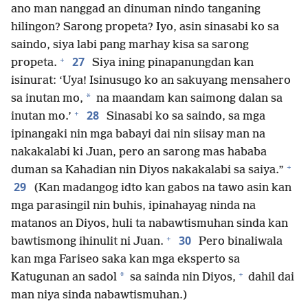
ano man nanggad an dinuman nindo tanganing
hilingon? Sarong propeta? Iyo, asin sinasabi ko sa
saindo, siya labi pang marhay kisa sa sarong
+
27
propeta.
Siya ining pinapanungdan kan
isinurat: ‘Uya! Isinusugo ko an sakuyang mensahero
*
sa inutan mo,
na maandam kan saimong dalan sa
+
28
inutan mo.’
Sinasabi ko sa saindo, sa mga
ipinangaki nin mga babayi dai nin siisay man na
nakakalabi ki Juan, pero an sarong mas hababa
+
duman sa Kahadian nin Diyos nakakalabi sa saiya.”
29
(Kan madangog idto kan gabos na tawo asin kan
mga parasingil nin buhis, ipinahayag ninda na
matanos an Diyos, huli ta nabawtismuhan sinda kan
+
30
bawtismong ihinulit ni Juan.
Pero binaliwala
kan mga Fariseo saka kan mga eksperto sa
+
*
Katugunan an sadol
sa sainda nin Diyos,
dahil dai
man niya sinda nabawtismuhan.)