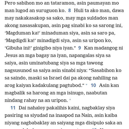
Pero sabihon mo an tataramon, asin paumayan mo
8
man lugod an suruguon ko.
Huli ta ako man, dawa
may nakakasakop sa sako, may mga suldados man
akong nasasakupan, asin pag sinabi ko sa sarong ini,
‘Magduman ka!’ minaduman siya, asin sa saro pa,
‘Magdigdi ka!’ minadigdi siya, asin sa uripon ko,
9
‘Gibuha ini!’ ginigibo niya iyan.”
Kan madangog ni
Jesus an mga bagay na iyan, napangalas siya sa
saiya, asin uminatubang siya sa mga tawong
nagsusunod sa saiya asin sinabi niya: “Sasabihon ko
sa saindo, maski sa Israel dai pa akong nahiling na
+
10
arog kaiyan kadakulang pagtubod.”
Asin kan
magbalik sa harong an mga isinugo, naabutan
+
nindang rahay na an uripon.
11
Dai nahaloy pakalihis kaini, nagbaklay siya
pasiring sa siyudad na inaapod na Nain, asin kaiba
niyang nagbabaklay an saiyang mga disipulo saka an