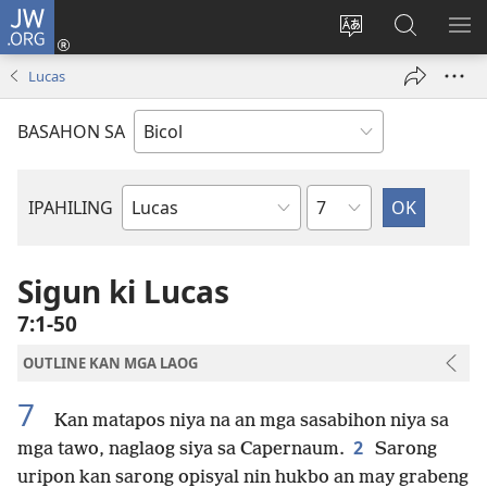
JW.ORG
Mag-
log
Ribayan
Hanapon
IP
In
an
sa
AN
Lucas
(opens
lengguwahe
JW.ORG
ME
new
kan
BASAHON SA
window)
site
Kapitulo
IPAHILING
Libro
kan
Bibliya
Sigun ki Lucas
7:1-50
OUTLINE KAN MGA LAOG
7
Kan matapos niya na an mga sasabihon niya sa
2
mga tawo, naglaog siya sa Capernaum.
Sarong
uripon kan sarong opisyal nin hukbo an may grabeng