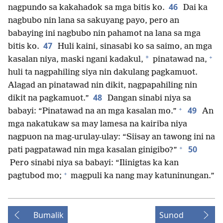
46
nagpundo sa kakahadok sa mga bitis ko.
Dai ka
nagbubo nin lana sa sakuyang payo, pero an
babaying ini nagbubo nin pahamot na lana sa mga
47
bitis ko.
Huli kaini, sinasabi ko sa saimo, an mga
+
*
kasalan niya, maski ngani kadakul,
pinatawad na,
huli ta nagpahiling siya nin dakulang pagkamuot.
Alagad an pinatawad nin dikit, nagpapahiling nin
48
dikit na pagkamuot.”
Dangan sinabi niya sa
+
49
babayi: “Pinatawad na an mga kasalan mo.”
An
mga nakatukaw sa may lamesa na kairiba niya
nagpuon na mag-urulay-ulay: “Siisay an tawong ini na
+
50
pati pagpatawad nin mga kasalan ginigibo?”
Pero sinabi niya sa babayi: “Ilinigtas ka kan
+
pagtubod mo;
magpuli ka nang may katuninungan.”
Bumalik
Sunod