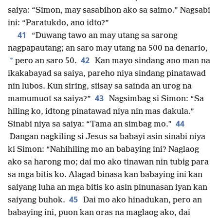
saiya: “Simon, may sasabihon ako sa saimo.” Nagsabi
ini: “Paratukdo, ano idto?”
41
“Duwang tawo an may utang sa sarong
nagpapautang; an saro may utang na 500 na denario,
42
*
pero an saro 50.
Kan mayo sindang ano man na
ikakabayad sa saiya, pareho niya sindang pinatawad
nin lubos. Kun siring, siisay sa sainda an urog na
43
mamumuot sa saiya?”
Nagsimbag si Simon: “Sa
hiling ko, idtong pinatawad niya nin mas dakula.”
44
Sinabi niya sa saiya: “Tama an simbag mo.”
Dangan nagkiling si Jesus sa babayi asin sinabi niya
ki Simon: “Nahihiling mo an babaying ini? Naglaog
ako sa harong mo; dai mo ako tinawan nin tubig para
sa mga bitis ko. Alagad binasa kan babaying ini kan
saiyang luha an mga bitis ko asin pinunasan iyan kan
45
saiyang buhok.
Dai mo ako hinadukan, pero an
babaying ini, puon kan oras na maglaog ako, dai