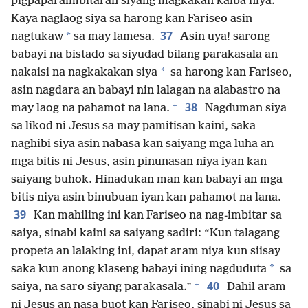
pigpaparaimbitaran siyang magkakan kaiba niya.
Kaya naglaog siya sa harong kan Fariseo asin
37
*
nagtukaw
sa may lamesa.
Asin uya! sarong
babayi na bistado sa siyudad bilang parakasala an
*
nakaisi na nagkakakan siya
sa harong kan Fariseo,
asin nagdara an babayi nin lalagan na alabastro na
+
38
may laog na pahamot na lana.
Nagduman siya
sa likod ni Jesus sa may pamitisan kaini, saka
naghibi siya asin nabasa kan saiyang mga luha an
mga bitis ni Jesus, asin pinunasan niya iyan kan
saiyang buhok. Hinadukan man kan babayi an mga
bitis niya asin binubuan iyan kan pahamot na lana.
39
Kan mahiling ini kan Fariseo na nag-imbitar sa
saiya, sinabi kaini sa saiyang sadiri: “Kun talagang
propeta an lalaking ini, dapat aram niya kun siisay
*
saka kun anong klaseng babayi ining nagduduta
sa
+
40
saiya, na saro siyang parakasala.”
Dahil aram
ni Jesus an nasa buot kan Fariseo, sinabi ni Jesus sa