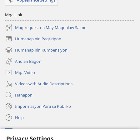
Mga Link
Mag-request na May Magdalaw Saimo
Humanap nin Pagtiripon
(opens
new
Humanap nin Kumbensiyon
(opens
window)
new
Ano an Bago?
window)
Mga Video
Videos with Audio Descriptions
Hanapon
Impormasyon Para sa Publiko
Help
Donasyon
(opens
Privacy Settings