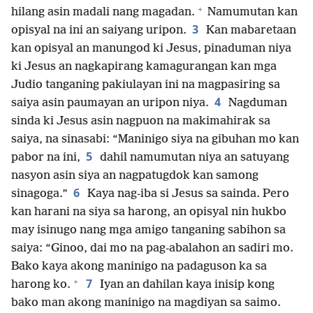
+
hilang asin madali nang magadan.
Namumutan kan
3
opisyal na ini an saiyang uripon.
Kan mabaretaan
kan opisyal an manungod ki Jesus, pinaduman niya
ki Jesus an nagkapirang kamagurangan kan mga
Judio tanganing pakiulayan ini na magpasiring sa
4
saiya asin paumayan an uripon niya.
Nagduman
sinda ki Jesus asin nagpuon na makimahirak sa
saiya, na sinasabi: “Maninigo siya na gibuhan mo kan
5
pabor na ini,
dahil namumutan niya an satuyang
nasyon asin siya an nagpatugdok kan samong
6
sinagoga.”
Kaya nag-iba si Jesus sa sainda. Pero
kan harani na siya sa harong, an opisyal nin hukbo
may isinugo nang mga amigo tanganing sabihon sa
saiya: “Ginoo, dai mo na pag-abalahon an sadiri mo.
Bako kaya akong maninigo na padaguson ka sa
+
7
harong ko.
Iyan an dahilan kaya inisip kong
bako man akong maninigo na magdiyan sa saimo.