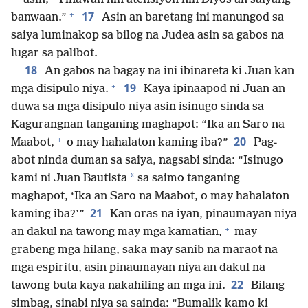
+
17
banwaan.”
Asin an baretang ini manungod sa
saiya luminakop sa bilog na Judea asin sa gabos na
lugar sa palibot.
18
An gabos na bagay na ini ibinareta ki Juan kan
+
19
mga disipulo niya.
Kaya ipinaapod ni Juan an
duwa sa mga disipulo niya asin isinugo sinda sa
Kagurangnan tanganing maghapot: “Ika an Saro na
+
20
Maabot,
o may hahalaton kaming iba?”
Pag-
abot ninda duman sa saiya, nagsabi sinda: “Isinugo
*
kami ni Juan Bautista
sa saimo tanganing
maghapot, ‘Ika an Saro na Maabot, o may hahalaton
21
kaming iba?’”
Kan oras na iyan, pinaumayan niya
+
an dakul na tawong may mga kamatian,
may
grabeng mga hilang, saka may sanib na maraot na
mga espiritu, asin pinaumayan niya an dakul na
22
tawong buta kaya nakahiling an mga ini.
Bilang
simbag, sinabi niya sa sainda: “Bumalik kamo ki