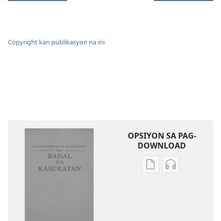
Copyright kan publikasyon na ini
OPSIYON SA PAG-
DOWNLOAD
Mga
Mga
opsiyon
opsiyon
sa
sa
pag-
pag-
download
download