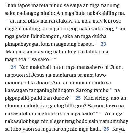
Juan tapos ibareta nindo sa saiya an mga nahiling
saka nadangog nindo: An mga buta nakakahiling na,
+
an mga pilay nagraralakaw, an mga may leproso
+
nagigin malinig, an mga bungog nakakadangog,
an
mga gadan ibinabangon, saka an mga dukha
+
23
pinapahayagan kan maugmang bareta.
Maugma an mayong nahihiling na dahilan na
+
*
magduda
sa sako.”
24
Kan makahali na an mga mensahero ni Juan,
nagpuon si Jesus na magtaram sa mga tawo
manungod ki Juan: “Ano an dinuman nindo sa
*
kaawagan tanganing hilingon? Sarong tambo
na
+
25
pigpapalid-palid kan duros?
Kun siring, ano an
dinuman nindo tanganing hilingon? Sarong tawo na
+
*
nakasulot nin malumhok na mga bado?
An mga
nakasulot baga nin eleganteng bado asin namumuhay
26
sa luho yaon sa mga harong nin mga hadi.
Kaya,