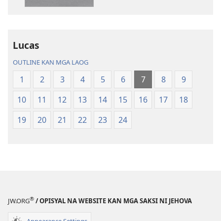
Bagong
nin
Kinaban
audio
na
Bagong
Traduksiyon
Kinaban
Lucas
kan
na
OUTLINE KAN MGA LAOG
Banal
Traduksiyon
na
kan
1
2
3
4
5
6
7
8
9
Kasuratan
Banal
10
11
12
13
14
15
16
17
18
na
Kasuratan
19
20
21
22
23
24
®
JW.ORG
/ OPISYAL NA WEBSITE KAN MGA SAKSI NI JEHOVA
Appearance Settings