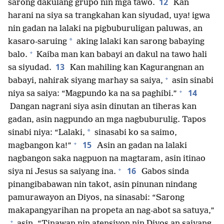
12
sarong dakulang grupo nin mga tawo.
Kan
harani na siya sa trangkahan kan siyudad, uya! igwa
nin gadan na lalaki na pigbuburuligan paluwas, an
*
kasaro-saruing
aking lalaki kan sarong babaying
+
balo.
Kaiba man kan babayi an dakul na tawo hali
13
sa siyudad.
Kan mahiling kan Kagurangnan an
+
babayi, nahirak siyang marhay sa saiya,
asin sinabi
+
14
niya sa saiya: “Magpundo ka na sa paghibi.”
Dangan nagrani siya asin dinutan an tiheras kan
gadan, asin nagpundo an mga nagbuburulig. Tapos
*
sinabi niya: “Lalaki,
sinasabi ko sa saimo,
+
15
magbangon ka!”
Asin an gadan na lalaki
nagbangon saka nagpuon na magtaram, asin itinao
+
16
siya ni Jesus sa saiyang ina.
Gabos sinda
pinangibabawan nin takot, asin pinunan nindang
pamurawayon an Diyos, na sinasabi: “Sarong
makapangyarihan na propeta an nag-abot sa satuya,”
+
asin, “Tinawan nin atensiyon nin Diyos an saiyang