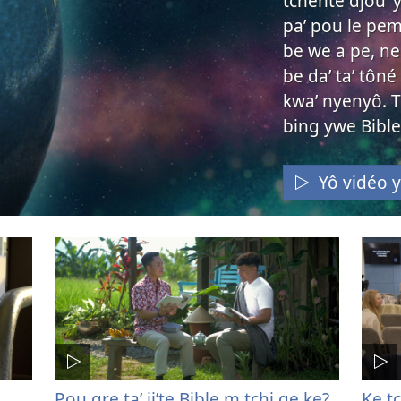
tchente djouʼ 
paʼ pou le pe
be we a pe, ne
be daʼ taʼ tôné
kwaʼ nyenyô. T
bing ywe Bible
Yô vidéo 
Pou gre taʼ jiʼte Bible m tchi ge ke?
Ke t