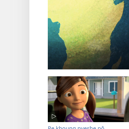
Pe khoung pyeshe pô