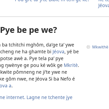
Jéov
Pye be pe we?
 ba tchitchi mghôm, daʼge taʼ ywe
Mkwithè 
tcheng ne ha ghamte bi
Jéova
, yé be
potse awè a. Pye tela paʼ pye
ng ŋwènye ge pou ké wôk ge
Mkritè
.
 kwite pômneng ne jiʼte ywe ne
, ke gôm nwe, ne Jéova Si ba Nefo é
ova a
.
ne internet.
Lagne ne tchente jye