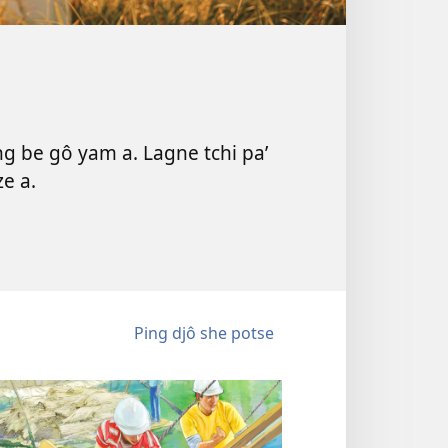
ng be gô yam a. Lagne tchi paʼ
e a.
Ping djô she potse