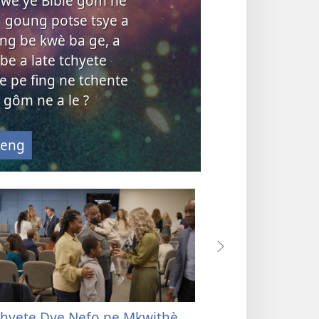
ywe ye Bible gôm ne
m goung potse tsye a
ng be kwè ba ge, a
 be a late tchyete
e pe fing ne tchente
 gôm ne a le ?
yeng
chyete Dye Nefo pe Mkwithè
Mkwithè Jéova​—