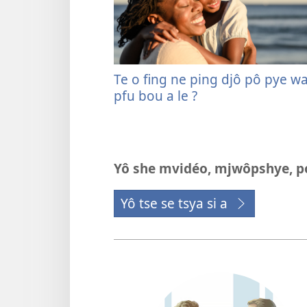
Te o fing ne ping djô pô pye w
pfu bou a le ?
Yô she mvidéo, mjwôpshye, 
Yô tse se tsya si a