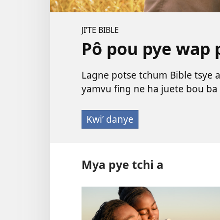
JIʼTE BIBLE
Pô pou pye wap p
Lagne potse tchum Bible tsye a
yamvu fing ne ha juete bou ba 
Kwi’ danye
Mya pye tchi a