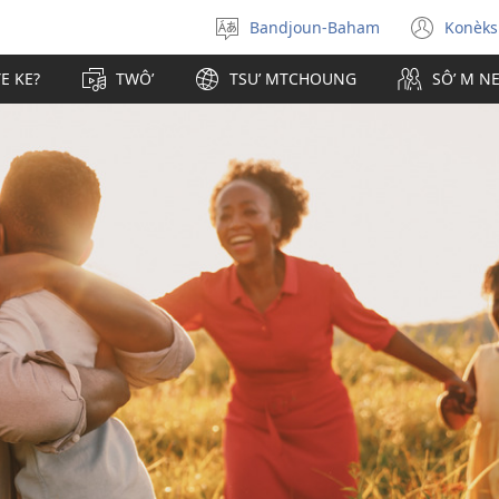
Bandjoun-Baham
Konèks
Tchi
(ope
ta’
new
E KE?
TWÔʼ
TSUʼ MTCHOUNG
SÔʼ M NE
ghôm
win