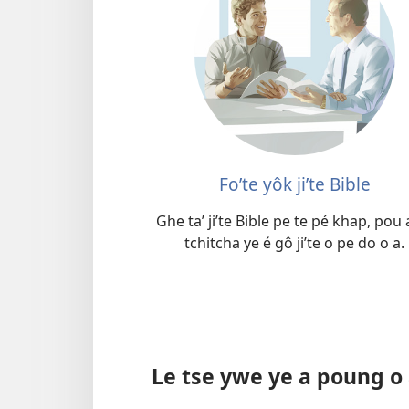
Foʼte yôk jiʼte Bible
Ghe taʼ jiʼte Bible pe te pé khap, pou a
tchitcha ye é gô jiʼte o pe do o a.
Le tse ywe ye a poung o