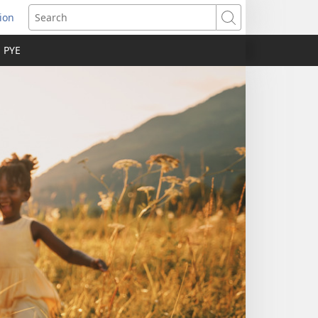
ion
ns
Search
 PYE
dow)