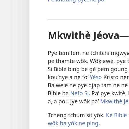
Mkwithè Jéova—
Pye tem fem ne tchitchi mgwya
pe thamte wôk. Wôk awè, pye 
Si Bible bing be gè pem goung 
kouʼnye a ne foʼ
Yéso
Kristo ne
Ba wele ne pye djap tam ne ne
Bible ba
Nefo Si
. Paʼ pye kwitè
a, a pou jye wôk paʼ
Mkwithè Jé
Tcheng tchum sit yôk.
Ké Bible 
wôk ba yôk ne ping
.