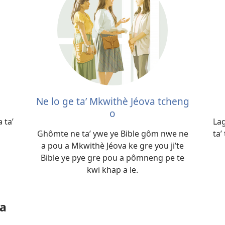
Ne lo ge taʼ Mkwithè Jéova tcheng
o
 taʼ
La
Ghômte ne taʼ ywe ye Bible gôm nwe ne
taʼ
a pou a Mkwithè Jéova ke gre you jiʼte
Bible ye pye gre pou a pômneng pe te
kwi khap a le.
 a