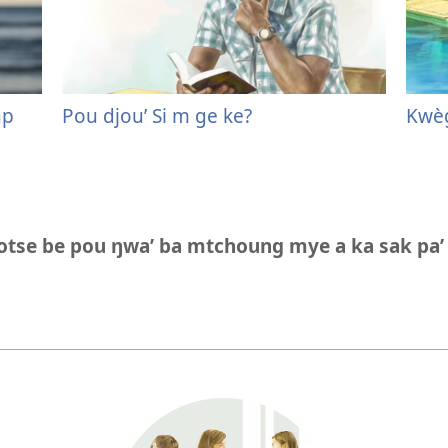
ap
Pou djou’ Si m ge ke?
Kwèg
potse be pou ŋwa’ ba mtchoung mye a ka sak pa’ 