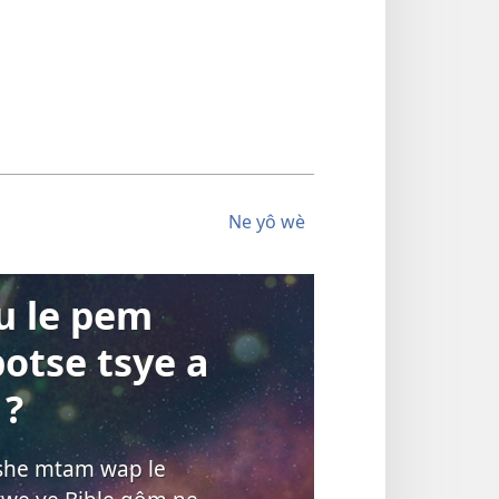
Ne yô wè
u le pem
otse tsye a
 ?
she mtam wap le