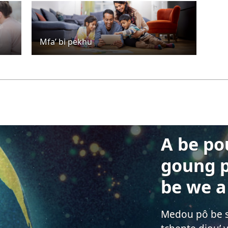
Mfa’ bi pekhu
A be po
goung p
be we a
Medou pô be 