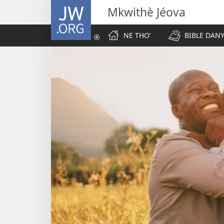
JW.ORG
Mkwithè Jéova
NE THOʼ
BIBLE DANY