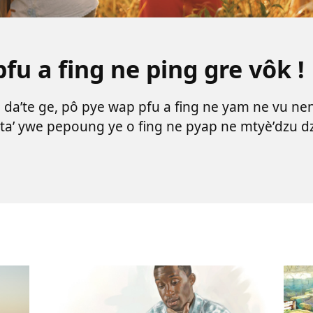
fu a fing ne ping gre vôk !
 daʼte ge, pô pye wap pfu a fing ne yam ne vu ne
taʼ ywe pepoung ye o fing ne pyap ne mtyèʼdzu dz