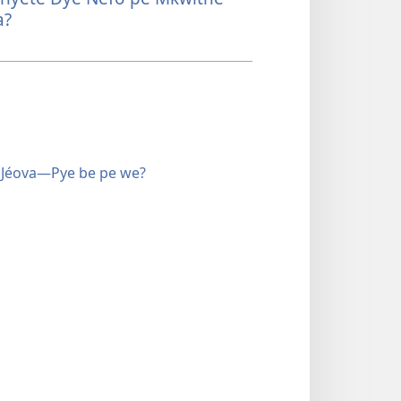
a?
Jéova​—Pye be pe we?