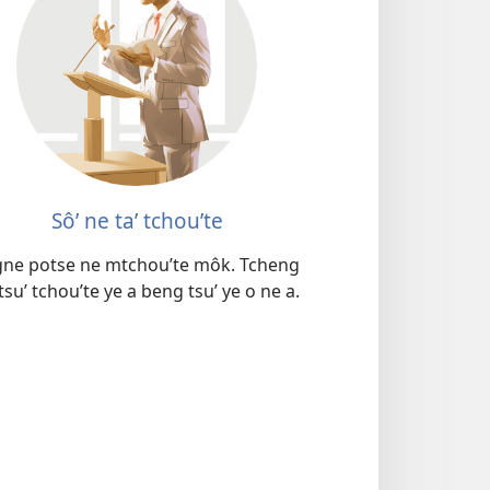
Sôʼ ne taʼ tchouʼte
gne potse ne mtchouʼte môk. Tcheng
 tsuʼ tchouʼte ye a beng tsuʼ ye o ne a.