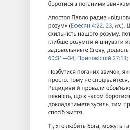
боротися з поганими звичкам
Апостол Павло радив «відновл
розум» (
Ефесян 4:22, 23
,
НС
).
схильність нашого розуму, по
глибше розуміти й цінувати й
задовольняєте Єгову, додасть
69:31—34;
Приповістей 27:11;
Позбутися поганих звичок, як
просто. Тому не сподівайтеся
Рецидиви й провали обов’язк
певність, що з часом боротис
докладатимете зусиль, тим п
спосіб життя.
Ті, хто любить Бога, можуть т