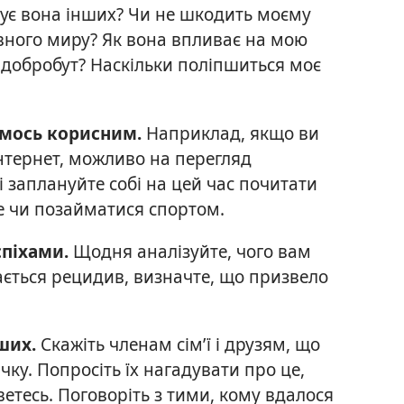
тує вона інших? Чи не шкодить моєму
вного миру? Як вона впливає на мою
і добробут? Наскільки поліпшиться моє
чимось корисним.
Наприклад, якщо ви
Інтернет, можливо на перегляд
і заплануйте собі на цей час почитати
е чи позайматися спортом.
успіхами.
Щодня аналізуйте, чого вам
ається рецидив, визначте, що призвело
нших.
Скажіть членам сім’ї і друзям, що
ку. Попросіть їх нагадувати про це,
рветесь. Поговоріть з тими, кому вдалося