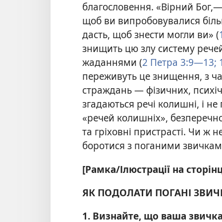
благословення. «Вірний Бог,—
щоб ви випробовувалися більш
дасть, щоб знести могли ви» (
знищить цю злу систему речей
жаданнями (
2 Петра 3:9—13;
1
переживуть це знищення, з ча
страждань — фізичних, психіч
згадаються речі колишні, і не
«речей колишніх», безперечн
та гріховні пристрасті. Чи ж 
боротися з поганими звичкам
[Рамка/Ілюстрації на сторінц
ЯК ПОДОЛАТИ ПОГАНІ ЗВИЧ
1. Визнайте, що ваша звичк