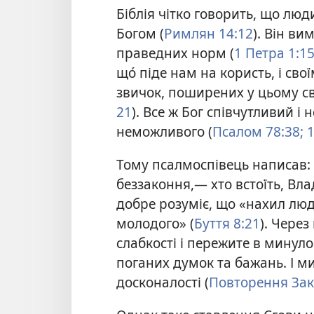
Біблія чітко говорить, що люд
Богом (
Римлян 14:12
). Він в
праведних норм (
1 Петра 1:1
що́ піде нам на користь, і с
звичок, поширених у цьому сві
21
). Все ж Бог співчутливий і
неможливого (
Псалом 78:38;
1
Тому псалмоспівець написав:
беззаконня,— хто встоїть, Вла
добре розуміє, що «нахил люд
молодого» (
Буття 8:21
). Чере
слабкості і пережите в минул
поганих думок та бажань. І м
досконалості (
Повторення Зак