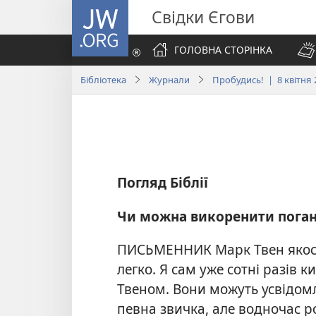
JW.ORG
Свідки Єгови
ГОЛОВНА СТОРІНКА
Бібліотека
Журнали
Пробудись! | 8 квітня 
Погляд Біблії
Чи можна викоренити поган
ПИСЬМЕННИК Марк Твен якось
легко. Я сам уже сотні разів 
Твеном. Вони можуть усвідом
певна звичка, але водночас ро