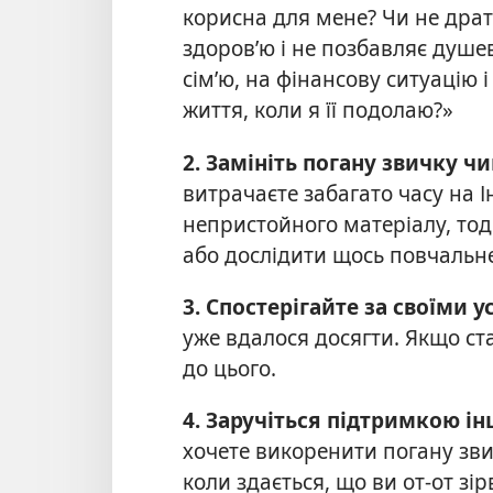
корисна для мене? Чи не дра
здоров’ю і не позбавляє душе
сім’ю, на фінансову ситуацію 
життя, коли я її подолаю?»
2. Замініть погану звичку 
витрачаєте забагато часу на 
непристойного матеріалу, тод
або дослідити щось повчальн
3. Спостерігайте за своїми 
уже вдалося досягти. Якщо ст
до цього.
4. Заручіться підтримкою і
хочете викоренити погану звич
коли здається, що ви от-от зі