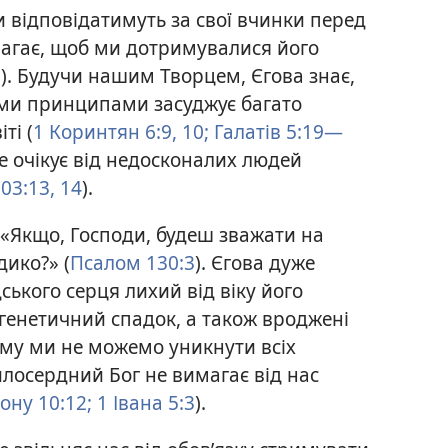
и відповідатимуть за свої вчинки перед
имагає, щоб ми дотримувалися його
5
). Будучи нашим Творцем, Єгова знає,
воїми принципами засуджує багато
ті (
1 Коринтян 6:9, 10;
Галатів 5:19—
 не очікує від недосконалих людей
03:13, 14
).
 «Якщо, Господи, будеш зважати на
дико?» (
Псалом 130:3
). Єгова дуже
ського серця лихий від віку його
з генетичний спадок, а також вроджені
ому ми не можемо уникнути всіх
илосердний Бог не вимагає від нас
ону 10:12;
1 Івана 5:3
).