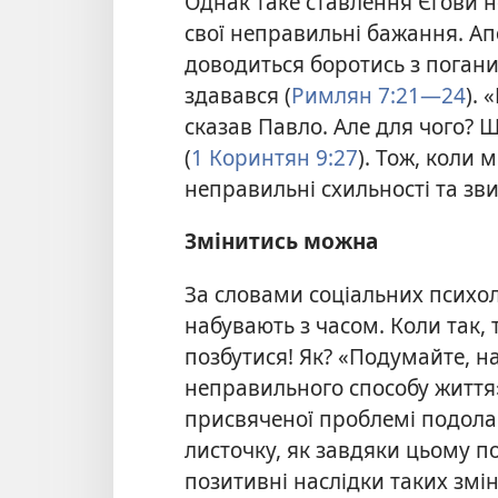
Однак таке ставлення Єгови не
свої неправильні бажання. А
доводиться боротись з погани
здавався (
Римлян 7:21—24
).
сказав Павло. Але для чого? 
(
1 Коринтян 9:27
). Тож, коли
неправильні схильності та зв
Змінитись можна
За словами соціальних психоло
набувають з часом. Коли так,
позбутися! Як? «Подумайте, н
неправильного способу життя
присвяченої проблемі подолан
листочку, як завдяки цьому 
позитивні наслідки таких змі