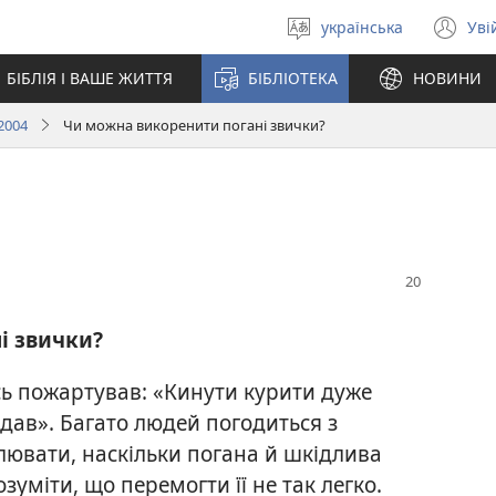
українська
Уві
Вибрати
(в
мову
у
БІБЛІЯ І ВАШЕ ЖИТТЯ
БІБЛІОТЕКА
НОВИНИ
но
вік
2004
Чи можна викоренити погані звички?
і звички?
 пожартував: «Кинути курити дуже
кидав». Багато людей погодиться з
лювати, наскільки погана й шкідлива
зуміти, що перемогти її не так легко.