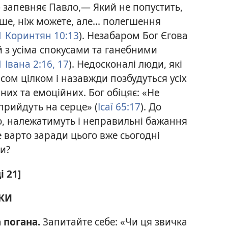
 запевняє Павло,— Який не попустить,
е, ніж можете, але... полегшення
1 Коринтян 10:13
). Незабаром Бог Єгова
 з усіма спокусами та ганебними
 Івана 2:16, 17
). Недосконалі люди, які
сом цілком і назавжди позбудуться усіх
них та емоційних. Бог обіцяє: «Не
 прийдуть на серце» (
Ісаї 65:17
). До
о, належатимуть і неправильні бажання
не варто заради цього вже сьогодні
и?
і 21]
КИ
а погана.
Запитайте себе: «Чи ця звичка