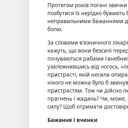
Протягом років погані звички
позбутися їх нерідко бувають 
неправильними бажаннями дуж
болю.
За словами в’язничного лікаря
кажуть, що вони безсилі пере
почуваються рабами ганебних
узалежнившись від чогось, «
пристрасті, якій несила опират
нікого не можна було б звинув
пристрастям. Тож чи дійсно 
прагнень і жадань? Чи, може, 
силу? Щоб отримати достовірну
Бажання і вчинки