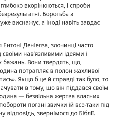
 глибоко вкорінюються, і спроби
безрезультатні. Боротьба з
е виснажує, а іноді навіть завдає
 Ентоні Деніелза, злочинці часто
д своїми нав’язливими ідеями і
 бажань. Вони твердять, що,
людина потрапляє в полон жахливої
ись». Якщо б це й справді так було, то
ачувати в тому, що він піддався своїм
людина — безвільна жертва власних
побороти погані звички їй все-таки під
 відповідь, звернімося до Біблії.