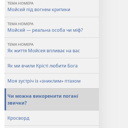
ТЕМА НОМЕРА
Мойсей під вогнем критики
ТЕМА НОМЕРА
Мойсей — реальна особа чи міф?
ТЕМА НОМЕРА
Як життя Мойсея впливає на вас
Як ми вчили Крісті любити Бога
Моя зустріч із «зниклим» птахом
Чи можна викоренити погані
звички?
Кросворд