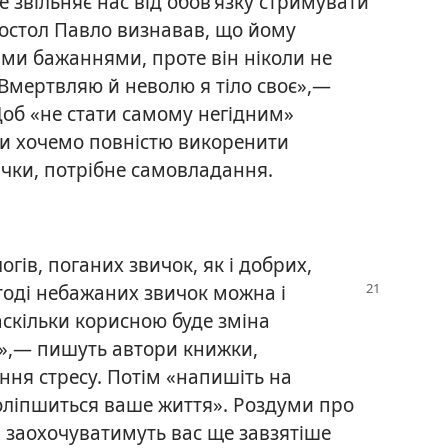
 звільняє нас від обов’язку стримувати
постол Павло визнавав, що йому
ми бажаннями, проте він ніколи не
 «Вмертвляю й неволю я тіло своє»,—
Щоб «не стати самому негідним»
 ми хочемо повністю викоренити
ички, потрібне самовладання.
гів, поганих звичок, як і добрих,
 тоді небажаних звичок можна
і
аскільки корисною буде зміна
»,— пишуть автори книжки,
ня стресу. Потім «напишіть на
поліпшиться ваше життя». Роздуми про
н заохочуватимуть вас ще завзятіше