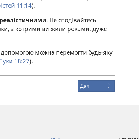
істей 11:14
).
 реалістичними.
Не сподівайтесь
ички, з котрими ви жили роками, дуже
 допомогою можна перемогти будь-яку
Луки 18:27
).
Далі
Новини
Швидкі п