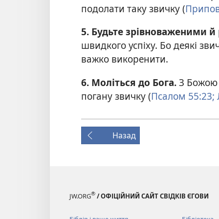
подолати таку звичку (
Припов
5. Будьте зрівноваженими й
швидкого успіху. Бо деякі зв
важко викоренити.
6. Моліться до Бога.
З Божою
погану звичку (
Псалом 55:23;
Назад
®
JW.ORG
/ ОФІЦІЙНИЙ САЙТ СВІДКІВ ЄГОВИ
Біблія і ваше життя
Бібліотека