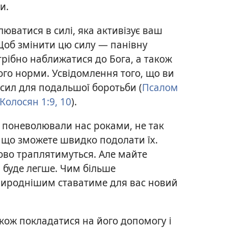
и.
юватися в силі, яка активізує ваш
 Щоб змінити цю силу — панівну
трібно наближатися до Бога, а також
ого норми. Усвідомлення того, що ви
 сил для подальшої боротьби (
Псалом
Колосян 1:9, 10
).
і поневолювали нас роками, не так
, що зможете швидко подолати їх.
ово траплятимуться. Але майте
я буде легше. Чим більше
рироднішим ставатиме для вас новий
акож покладатися на його допомогу і