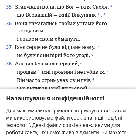
о
35
Згадували вони, що Бог — їхня Скеля,
п
*
що Всевишній — їхній Викупник
.
36
Вони намагались своїми устами його
обдурити
і язиком своїм обманути.
р
37
Їхнє серце не було віддане йому,
с
не були вони вірні його угоді.
т
38
Але він був милосердний,
у
*
прощав
їхні провини і не губив їх.
ф
Він часто стримував свій гнів
і не виливав усієї люті своєї.
х
39
Налаштування конфіденційності
Пам’ятав він, що вони лише плоть,
*
вітер, що промчить і не повернеться
.
Для максимальної зручності користування сайтом
40
Як же часто вони бунтувалися проти нього
ми використовуємо файли cookie та інші подібні
ц
в пустелі
технології. Деякі файли cookie є важливими для
ч
та ображали його у безводному краю!
роботи сайту, і їх неможливо відхилити. Ви можете
ш