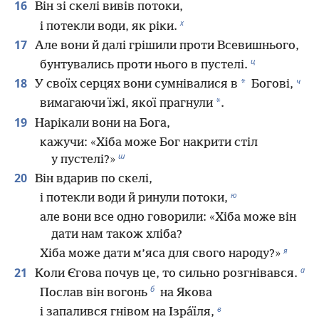
16
Він зі скелі вивів потоки,
х
і потекли води, як ріки.
17
Але вони й далі грішили проти Всевишнього,
ц
бунтувались проти нього в пустелі.
ч
18
*
У своїх серцях вони сумнівалися в
Богові,
*
вимагаючи їжі, якої прагнули
.
19
Нарікали вони на Бога,
кажучи: «Хіба може Бог накрити стіл
ш
у пустелі?»
20
Він вдарив по скелі,
ю
і потекли води й ринули потоки,
але вони все одно говорили: «Хіба може він
дати нам також хліба?
я
Хіба може дати м’яса для свого народу?»
а
21
Коли Єгова почув це, то сильно розгнівався.
б
Послав він вогонь
на Якова
в
і запалився гнівом на Ізра́їля,