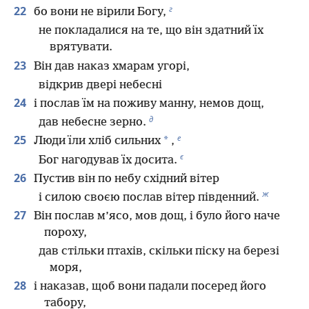
г
22
бо вони не вірили Богу,
не покладалися на те, що він здатний їх
врятувати.
23
Він дав наказ хмарам угорі,
відкрив двері небесні
24
і послав їм на поживу манну, немов дощ,
д
дав небесне зерно.
е
25
*
Люди їли хліб сильних
,
є
Бог нагодував їх досита.
26
Пустив він по небу східний вітер
ж
і силою своєю послав вітер південний.
27
Він послав м’ясо, мов дощ, і було його наче
пороху,
дав стільки птахів, скільки піску на березі
моря,
28
і наказав, щоб вони падали посеред його
табору,