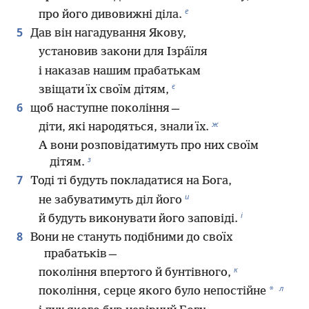
е
про його дивовижні діла.
5
Дав він нагадування Якову,
установив закони для Ізра́їля
і наказав нашим прабатькам
є
звіщати їх своїм дітям,
6
щоб наступне покоління —
ж
діти, які народяться, знали їх.
А вони розповідатимуть про них своїм
з
дітям.
7
Тоді ті будуть покладатися на Бога,
и
не забуватимуть діл його
і
й будуть виконувати його заповіді.
8
Вони не стануть подібними до своїх
прабатьків —
к
покоління впертого й бунтівного,
л
*
покоління, серце якого було непостійне