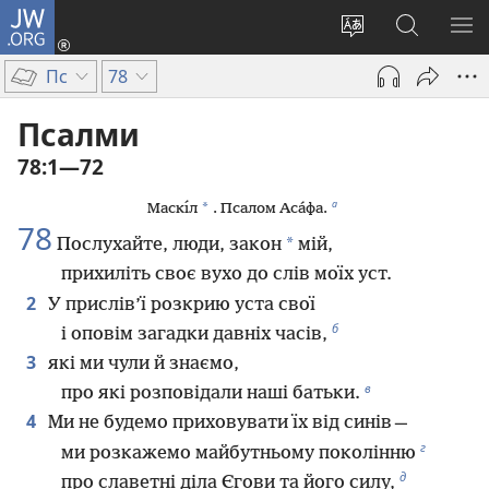
JW.ORG
Увійти
(відкривається
Змінити
Пошук
ПО
у
мову
на
М
Пс
78
новому
сайту
сайті
вікні)
JW.ORG
Псалми
78:1—72
а
*
Маскı́л
. Псалом Аса́фа.
78
*
Послухайте, люди, закон
мій,
прихиліть своє вухо до слів моїх уст.
2
У прислів’ї розкрию уста свої
б
і оповім загадки давніх часів,
3
які ми чули й знаємо,
в
про які розповідали наші батьки.
4
Ми не будемо приховувати їх від синів —
г
ми розкажемо майбутньому поколінню
д
про славетні діла Єгови та його силу,