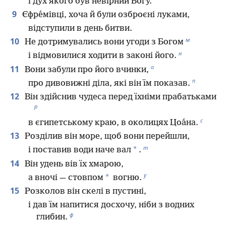
і дух якого був невірний Богу.
9
Єфре́мівці, хоча й були озброєні луками,
відступили в день битви.
м
10
Не дотримувались вони угоди з Богом
н
і відмовилися ходити в законі його.
о
11
Вони забули про його вчинки,
п
про дивовижні діла, які він їм показав.
12
Він здійснив чудеса перед їхніми прабатьками
р
с
в єгипетському краю, в околицях Цоа́на.
13
Розділив він море, щоб вони перейшли,
т
*
і поставив води наче вал
.
14
Він удень вів їх хмарою,
у
*
а вночі — стовпом
вогню.
15
Розколов він скелі в пустині,
і дав їм напитися досхочу, ніби з водних
ф
глибин.