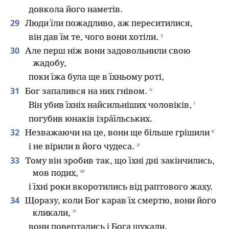
довкола його наметів.
29
Люди їли пожадливо, аж переситилися,
з
він дав їм те, чого вони хотіли.
30
Але перш ніж вони задовольнили свою
жадобу,
поки їжа була ще в їхньому роті,
и
31
Бог запалився на них гнівом.
і
Він убив їхніх найсильніших чоловіків,
погубив юнаків ізра́їльських.
к
32
Незважаючи на це, вони ще більше грішили
л
і не вірили в його чудеса.
33
Тому він зробив так, що їхні дні закінчились,
м
мов подих,
і їхні роки вкоротились від раптового жаху.
34
Щоразу, коли Бог карав їх смертю, вони його
н
кликали,
вони повертались і Бога шукали.